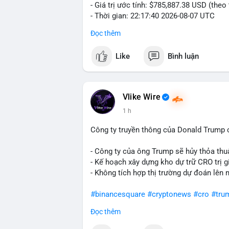
- Giá trị ước tính: $785,887.38 USD (theo
- Thời gian: 22:17:40 2026-08-07 UTC
Đọc thêm
Nhận định phân tích hành vi của Cá voi d
đương gần 786 nghìn USD được di chuyển
Like
Bình luận
giá $64,909.56 đang nằm gần vùng kháng 
bước chuẩn bị thanh khoản để bán ra, ho
phí giao dịch. Việc di chuyển một phần 
dò thanh khoản thị trường trước khi có 
Vlike Wire
1 h
Lời khuyên cho nhà đầu tư nhỏ lẻ: Theo d
nguồn. Khối lượng này chưa đủ tạo áp lự
Công ty truyền thông của Donald Trump 
dịch tương tự trong 24 giờ tới, khả năng
mục hợp lý, tránh FOMO mua đuổi ở vùng 
- Công ty của ông Trump sẽ hủy thỏa thuậ
- Kế hoạch xây dựng kho dự trữ CRO trị g
#12dot1btc
#786kusd
#dichuyenvinuong
- Không tích hợp thị trường dự đoán lên 
#binancesquare
#cryptonews
#cro
#tru
Đọc thêm
$cro