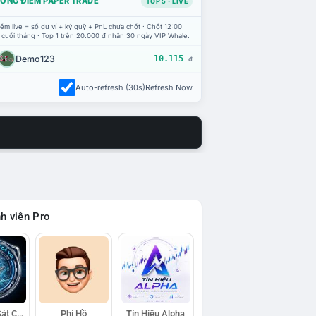
ỔNG ĐIỂM PAPER TRADE
TOP 5 · LIVE
ểm live = số dư ví + ký quỹ + PnL chưa chốt · Chốt 12:00
 cuối tháng · Top 1 trên 20.000 đ nhận 30 ngày VIP Whale.
Demo123
10.115
đ
Auto-refresh (30s)
Refresh Now
h viên Pro
Đội Trinh Sát Cá Voi
Phí Hồ
Tín Hiệu Alpha