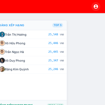
BẢNG XẾP HẠNG
TOP 5
Trần Thị Hương
25,548
VNĐ
À CHẾ TÀI XỬ LÝ VI PHẠM
Võ Hữu Phong
25,446
VNĐ
Trần Ngọc Hà
25,445
VNĐ
Võ Duy Phong
25,347
VNĐ
Đặng Kim Quỳnh
25,246
VNĐ