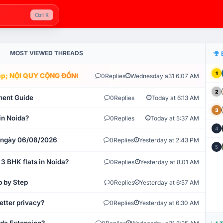
Ctrl K
MOST VIEWED THREADS
1
; NỘI QUY CỘNG ĐỒNG VLIKE.VN: HỆ THỐNG GIÁM SÁT TỰ ĐỘNG V
0
Replies
Wednesday a31 6:07 AM
2
ment Guide
0
Replies
Today at 6:13 AM
3
in Noida?
0
Replies
Today at 5:37 AM
4
t ngày 06/08/2026
0
Replies
Yesterday at 2:43 PM
5
 3 BHK flats in Noida?
0
Replies
Yesterday at 8:01 AM
p by Step
0
Replies
Yesterday at 6:57 AM
etter privacy?
0
Replies
Yesterday at 6:30 AM