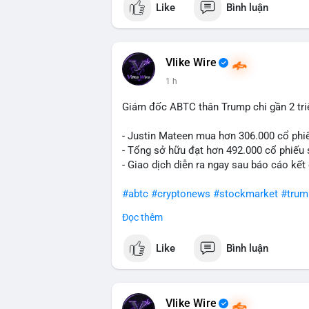
Like
Bình luận
#vlikevn
#titanbot
📰 Nguồn: Cointelegraph
Vlike Wire
1 h
Giám đốc ABTC thân Trump chi gần 2 tr
- Justin Mateen mua hơn 306.000 cổ phi
- Tổng sở hữu đạt hơn 492.000 cổ phiếu
- Giao dịch diễn ra ngay sau báo cáo kết
#abtc
#cryptonews
#stockmarket
#trum
Đọc thêm
$btc $eth
Like
Bình luận
#vlikevn
#titanbot
📰 Nguồn: CoinDesk
Vlike Wire