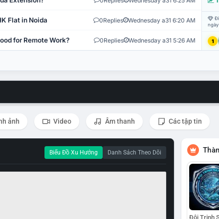
ida Extension?
0
Replies
Wednesday a31 6:25 AM
T
Đi
K Flat in Noida
0
Replies
Wednesday a31 6:20 AM
ngày
 Good for Remote Work?
0
Replies
Wednesday a31 5:26 AM
1
nh ảnh
Video
Âm thanh
Các tập tin
Thàn
Biểu Đồ Xu Hướng
Danh Sách Theo Dõi