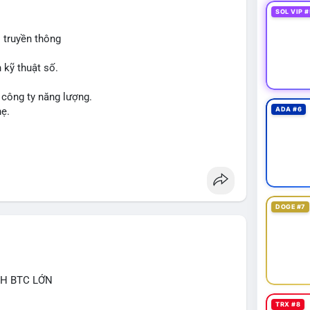
SOL VIP #
 truyền thông
 kỹ thuật số.
 công ty năng lượng.
hẹ.
ADA #6
DOGE #7
CH BTC LỚN
TRX #8