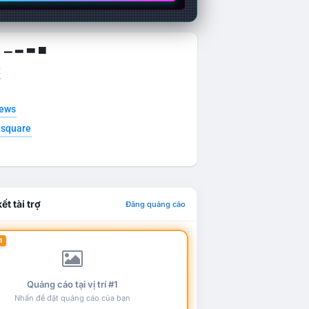
g ▁ ▂ ▃ ▄
t
news
esquare
ết tài trợ
Đăng quảng cáo
1
Quảng cáo tại vị trí #1
Nhấn để đặt quảng cáo của bạn