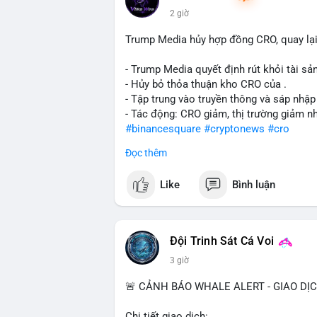
2 giờ
Trump Media hủy hợp đồng CRO, quay lại
- Trump Media quyết định rút khỏi tài sản
- Hủy bỏ thỏa thuận kho CRO của .
- Tập trung vào truyền thông và sáp nhập
- Tác động: CRO giảm, thị trường giảm n
#binancesquare
#cryptonews
#cro
Đọc thêm
$cro
Like
Bình luận
#vlikevn
#titanbot
📰 Nguồn: CoinDesk
Đội Trinh Sát Cá Voi
3 giờ
🚨 CẢNH BÁO WHALE ALERT - GIAO DỊ
Chi tiết giao dịch: