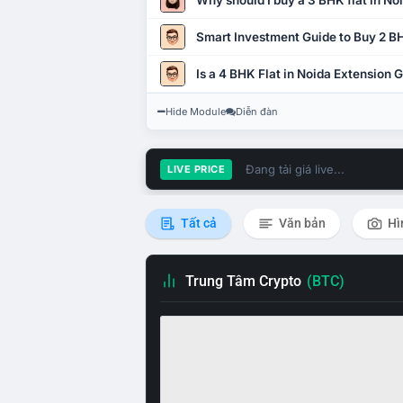
Why should I buy a 3 BHK flat in No
Smart Investment Guide to Buy 2 BH
Is a 4 BHK Flat in Noida Extension
Hide Module
Diễn đàn
Đang tải giá live...
LIVE PRICE
Tất cả
Văn bản
Hì
Trung Tâm Crypto
(BTC)