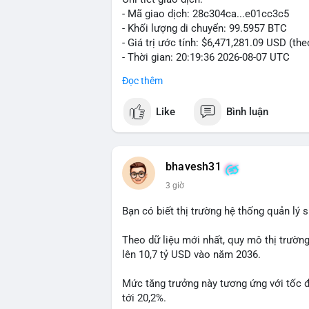
- Mã giao dịch: 28c304ca...e01cc3c5
- Khối lượng di chuyển: 99.5957 BTC
- Giá trị ước tính: $6,471,281.09 USD (th
- Thời gian: 20:19:36 2026-08-07 UTC
Đọc thêm
Nhận định phân tích: Khối lượng 99.6 BTC
thấy dấu hiệu chuyển tiền quy mô lớn. V
Like
Bình luận
thường gặp ở hai kịch bản: cá voi nạp lê
hoặc chuyển sang ví lạnh nhằm tích lũy 
lý thận trọng, giới đầu tư theo dõi sát d
BTC vào ví nóng sàn, khả năng cao là độn
bhavesh31
hoạt động, đó là tín hiệu gom hàng chiến
3 giờ
Lời khuyên: Nhà đầu tư nhỏ lẻ nên quan 
Bạn có biết thị trường hệ thống quản lý
tránh hành động theo cảm xúc. Xác minh đ
lệnh, ưu tiên quản trị rủi ro trong giai 
Theo dữ liệu mới nhất, quy mô thị trườn
lên 10,7 tỷ USD vào năm 2036.
#99dot6btc
#capvoichuyentien
#vilanhti
Mức tăng trưởng này tương ứng với tốc 
tới 20,2%.