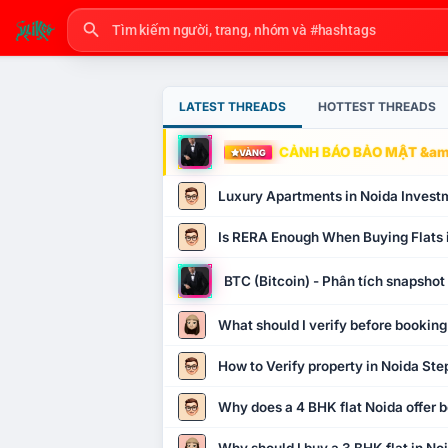
LATEST THREADS
HOTTEST THREADS
CẢNH BÁO BẢO MẬT &amp
VÀNG
Luxury Apartments in Noida Invest
Is RERA Enough When Buying Flats 
BTC (Bitcoin) - Phân tích snapsho
What should I verify before booking
How to Verify property in Noida Ste
Why does a 4 BHK flat Noida offer b