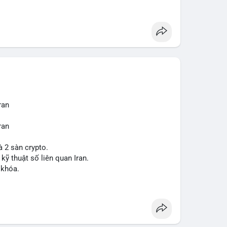
ợt bậc này? Hãy cùng theo dõi các phân tích chuyên
 trường trong thời gian tới.
ran
ran
à 2 sàn crypto.
 kỹ thuật số liên quan Iran.
 khóa.
tăng áp lực pháp lý.
sanctions
#iran