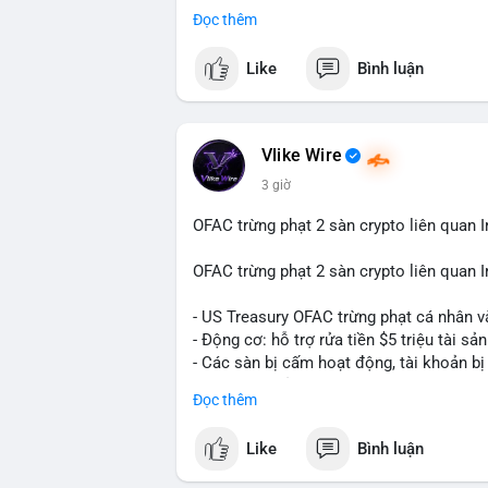
Đọc thêm
Điều gì đang thúc đẩy sự tăng trưởng vư
sâu về xu hướng công nghệ và nhu cầu thị
Like
Bình luận
Vlike Wire
3 giờ
OFAC trừng phạt 2 sàn crypto liên quan I
OFAC trừng phạt 2 sàn crypto liên quan I
- US Treasury OFAC trừng phạt cá nhân v
- Động cơ: hỗ trợ rửa tiền $5 triệu tài sản
- Các sàn bị cấm hoạt động, tài khoản bị
- Tác động: rủi ro cho thị trường crypto, 
Đọc thêm
#binancesquare
#cryptonews
#ofac
#us
Like
Bình luận
$btc $eth