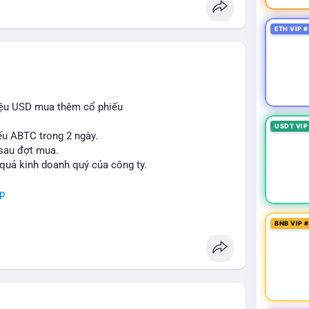
ETH VIP #
iệu USD mua thêm cổ phiếu
USDT VIP
ếu ABTC trong 2 ngày.
 sau đợt mua.
 quả kinh doanh quý của công ty.
p
BNB VIP 