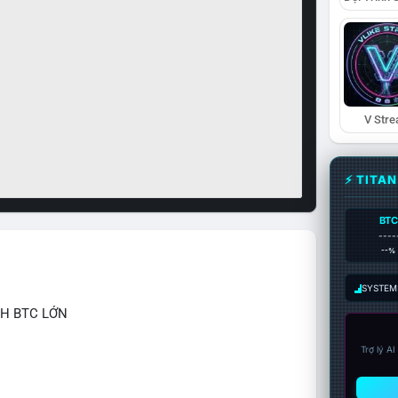
V Str
⚡ TITA
BTC
----
--%
SYSTEM:
CH BTC LỚN
Trợ lý A