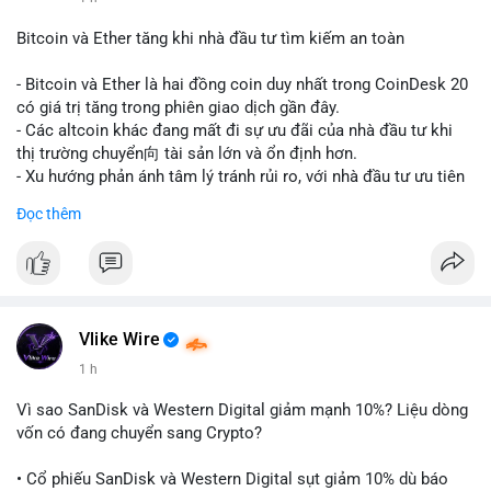
#vlikevn
#titanbot
Bitcoin và Ether tăng khi nhà đầu tư tìm kiếm an toàn
📰 Nguồn: CoinDesk
- Bitcoin và Ether là hai đồng coin duy nhất trong CoinDesk 20
có giá trị tăng trong phiên giao dịch gần đây.
- Các altcoin khác đang mất đi sự ưu đãi của nhà đầu tư khi
thị trường chuyển向 tài sản lớn và ổn định hơn.
- Xu hướng phản ánh tâm lý tránh rủi ro, với nhà đầu tư ưu tiên
các token có vốn hóa thị trường lớn nhất.
Đọc thêm
$btc
#btc
$eth
#eth
#vlikevn
#titanbot
📰 Nguồn: CoinDesk
Vlike Wire
1 h
Vì sao SanDisk và Western Digital giảm mạnh 10%? Liệu dòng
vốn có đang chuyển sang Crypto?
• Cổ phiếu SanDisk và Western Digital sụt giảm 10% dù báo