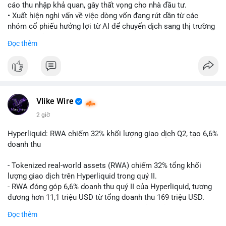
cáo thu nhập khả quan, gây thất vọng cho nhà đầu tư.
• Xuất hiện nghi vấn về việc dòng vốn đang rút dần từ các
nhóm cổ phiếu hưởng lợi từ AI để chuyển dịch sang thị trường
tiền điện tử.
Đọc thêm
• Diễn biến này có thể là tín hiệu cho thấy sự luân chuyển dòng
tiền giữa các nhóm tài sản công nghệ và crypto.
#binancesquare
#cryptonews
#marketanalysis
#ai
#investing
$btc $eth
Vlike Wire
2 giờ
#vlikevn
#titanbot
Hyperliquid: RWA chiếm 32% khối lượng giao dịch Q2, tạo 6,6%
📰 Nguồn: CoinDesk
doanh thu
- Tokenized real-world assets (RWA) chiếm 32% tổng khối
lượng giao dịch trên Hyperliquid trong quý II.
- RWA đóng góp 6,6% doanh thu quý II của Hyperliquid, tương
đương hơn 11,1 triệu USD từ tổng doanh thu 169 triệu USD.
- Đây là dấu hiệu mạnh mẽ về sự tăng trưởng của thị trường tài
Đọc thêm
sản hóa thực tế trên sàn giao dịch phi tập trung.