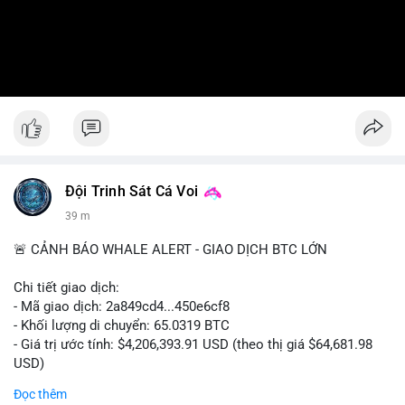
Đội Trinh Sát Cá Voi
39 m
🚨 CẢNH BÁO WHALE ALERT - GIAO DỊCH BTC LỚN
Chi tiết giao dịch:
- Mã giao dịch: 2a849cd4...450e6cf8
- Khối lượng di chuyển: 65.0319 BTC
- Giá trị ước tính: $4,206,393.91 USD (theo thị giá $64,681.98
USD)
- Thời gian: 16:19:52 2026-08-06 UTC
Đọc thêm