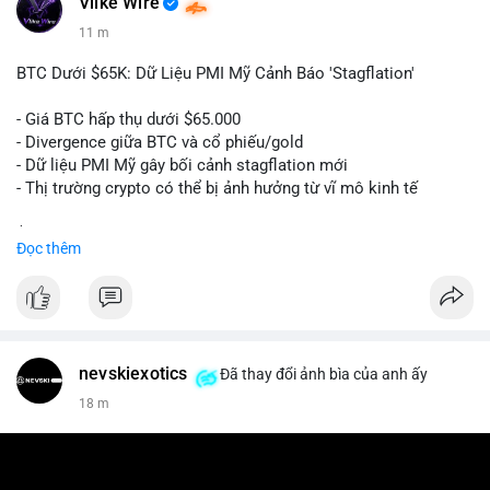
Vlike Wire
11 m
BTC Dưới $65K: Dữ Liệu PMI Mỹ Cảnh Báo 'Stagflation'
- Giá BTC hấp thụ dưới $65.000
- Divergence giữa BTC và cổ phiếu/gold
- Dữ liệu PMI Mỹ gây bối cảnh stagflation mới
- Thị trường crypto có thể bị ảnh hưởng từ vĩ mô kinh tế
$btc
#btc
Đọc thêm
#vlikevn
#titanbot
📰 Nguồn: Cointelegraph
nevskiexotics
Đã thay đổi ảnh bìa của anh ấy
18 m