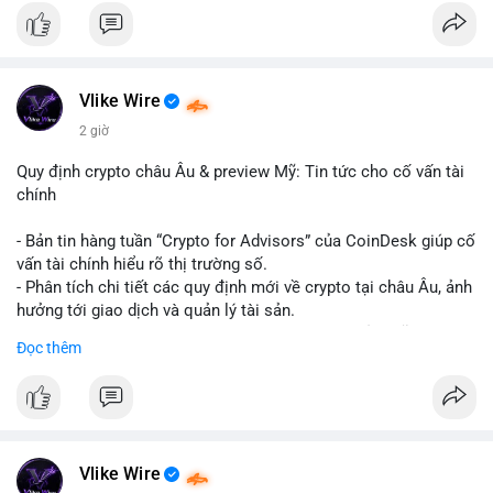
#binancesquare
#cryptonews
#hyperliquid
#rwa
#defi
$btc $eth
Vlike Wire
#vlikevn
#titanbot
2 giờ
📰 Nguồn: Cointelegraph
Quy định crypto châu Âu & preview Mỹ: Tin tức cho cố vấn tài
chính
- Bản tin hàng tuần “Crypto for Advisors” của CoinDesk giúp cố
vấn tài chính hiểu rõ thị trường số.
- Phân tích chi tiết các quy định mới về crypto tại châu Âu, ảnh
hưởng tới giao dịch và quản lý tài sản.
- Đánh giá các xu hướng và dự báo chính sách của Mỹ, giúp
Đọc thêm
nhà đầu tư chuẩn bị chiến lược.
- Cập nhật nhanh các thay đổi pháp lý, rủi ro và cơ hội đầu tư
trong lĩnh vực blockchain.
#binancesquare
#cryptonews
#regulation
#europe
#us
Vlike Wire