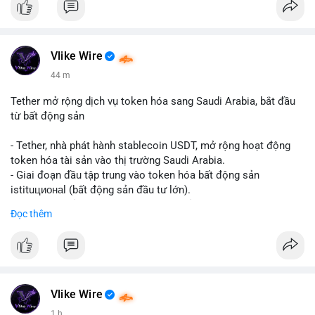
Vlike Wire
44 m
Tether mở rộng dịch vụ token hóa sang Saudi Arabia, bắt đầu
từ bất động sản
- Tether, nhà phát hành stablecoin USDT, mở rộng hoạt động
token hóa tài sản vào thị trường Saudi Arabia.
- Giai đoạn đầu tập trung vào token hóa bất động sản
istituционаl (bất động sản đầu tư lớn).
- Kế hoạch mở rộng sang các lớp tài sản khác trong tương lai.
Đọc thêm
- Bước đi này nhằm tăng khả năng truy cập và thanh khoản cho
tài sản truyền thống qua blockchain.
#binancesquare
#cryptonews
#usdt
#tether
#tokenization
#realestate
#saudiarabia
#blockchain
Vlike Wire
$usdt
1 h