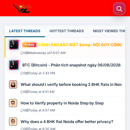
LATEST THREADS
HOTTEST THREADS
MOST VIEWED THRE
CẢNH BÁO BẢO MẬT &amp; NỘI QUY CỘNG ĐỒNG
VÀNG
0
Wednesday a31 6:07 AM
BTC (Bitcoin) - Phân tích snapshot ngày 06/08/2026
0
Today at 2:43 PM
What should I verify before booking 3 BHK flats in Noida?
0
Today at 8:01 AM
How to Verify property in Noida Step by Step
0
Today at 6:57 AM
Why does a 4 BHK flat Noida offer better privacy?
0
Today at 6:30 AM