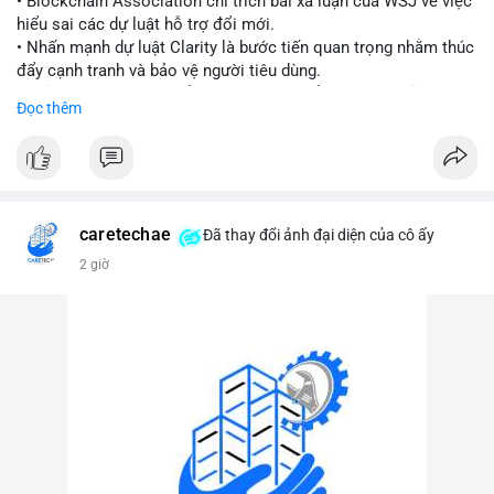
• Blockchain Association chỉ trích bài xã luận của WSJ về việc
hiểu sai các dự luật hỗ trợ đổi mới.
#vlikevn
#titanbot
• Nhấn mạnh dự luật Clarity là bước tiến quan trọng nhằm thúc
đẩy cạnh tranh và bảo vệ người tiêu dùng.
📰 Nguồn: Cointelegraph
• Phản đối các quan điểm kìm hãm sự đổi mới trong lĩnh vực
Đọc thêm
tài sản số.
#blockchain
#cryptonews
#regulation
#binancesquare
$btc $eth
caretechae
Đã thay đổi ảnh đại diện của cô ấy
#vlikevn
#titanbot
2 giờ
📰 Nguồn: CoinDesk