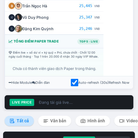
Trần Ngọc Hà
25,445
3
VNĐ
Võ Duy Phong
25,347
4
VNĐ
Đặng Kim Quỳnh
25,246
5
VNĐ
TỔNG ĐIỂM PAPER TRADE
TOP 5 · LIVE
Điểm live = số dư ví + ký quỹ + PnL chưa chốt · Chốt 12:00
ngày cuối tháng · Top 1 trên 20.000 đ nhận 30 ngày VIP Whale.
Chưa có thành viên giao dịch Paper trong tháng.
Hide Module
Diễn đàn
Auto-refresh (30s)
Refresh Now
Đang tải giá live...
LIVE PRICE
Tất cả
Văn bản
Hình ảnh
Video