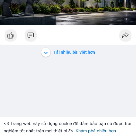
Tải nhiều bài viết hơn
<3 Trang web này sử dụng cookie để đảm bảo bạn có được trải
nghiệm tốt nhất trên mọi thiết bị ℇ>
Khám phá nhiều hơn
Solana
BNB
$1,915.52
$73.43
+1.09%
SOL
-1.16%
BNB