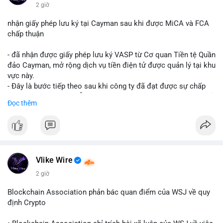
$btc $eth
2 giờ
#vlikevn
#titanbot
nhận giấy phép lưu ký tại Cayman sau khi được MiCA và FCA
chấp thuận
📰 Nguồn: CoinDesk
- đã nhận được giấy phép lưu ký VASP từ Cơ quan Tiền tệ Quần
đảo Cayman, mở rộng dịch vụ tiền điện tử được quản lý tại khu
vực này.
- Đây là bước tiếp theo sau khi công ty đã đạt được sự chấp
thuận từ MiCA (Châu Âu) và FCA (Anh), củng cố vị thế tuân thủ
Đọc thêm
quy định toàn cầu.
- Giấy phép này cho phép cung cấp dịch vụ lưu ký tài sản số
một cách hợp pháp tại Cayman, thu hút thêm khách hàng tổ
chức.
- Động thái này phản ánh xu hướng các sàn giao dịch và nền
tảng tiền điện tử tăng cường tuân thủ pháp lý để mở rộng hoạt
Vlike Wire
động.
2 giờ
#binancesquare
#cryptonews
#blockchain
#regulation
Blockchain Association phản bác quan điểm của WSJ về quy
#custody
định Crypto
$btc $eth