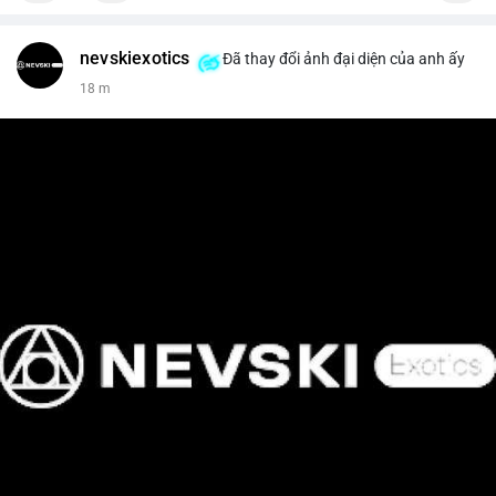
nevskiexotics
Đã thay đổi ảnh đại diện của anh ấy
18 m