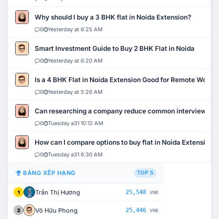
Why should I buy a 3 BHK flat in Noida Extension?
0
Yesterday at 6:25 AM
Smart Investment Guide to Buy 2 BHK Flat in Noida
0
Yesterday at 6:20 AM
Is a 4 BHK Flat in Noida Extension Good for Remote Work?
0
Yesterday at 5:26 AM
Can researching a company reduce common interview mi
0
Tuesday a31 10:12 AM
How can I compare options to buy flat in Noida Extension?
0
Tuesday a31 6:30 AM
BẢNG XẾP HẠNG
TOP 5
Trần Thị Hương
25,548
1
VNĐ
Võ Hữu Phong
25,446
2
VNĐ