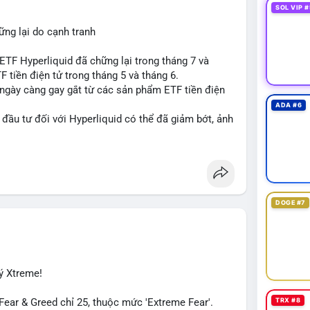
SOL VIP #
ng lại do cạnh tranh
TF Hyperliquid đã chững lại trong tháng 7 và
 tiền điện tử trong tháng 5 và tháng 6.
 ngày càng gay gắt từ các sản phẩm ETF tiền điện
ADA #6
đầu tư đối với Hyperliquid có thể đã giảm bớt, ảnh
đồng tiền này.
iến thị trường và các yếu tố cạnh tranh để đưa ra
id
#etf
#jpmorgan
DOGE #7
ý Xtreme!
TRX #8
ar & Greed chỉ 25, thuộc mức 'Extreme Fear'.