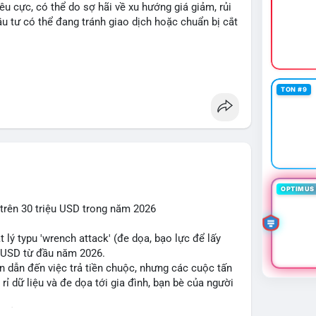
iêu cực, có thể do sợ hãi về xu hướng giá giảm, rủi
u tư có thể đang tránh giao dịch hoặc chuẩn bị cắt
in trending trên CoinGecko bao gồm các token
Penguins (PENGU) và OVERTAKE (TAKE). Các chủ
TON #9
gle Trends Việt Nam không liên quan trực tiếp đến
 dùng vào các chủ đề địa phương. Trên LunarCrush,
FC 310 hấp dẫn sự chú ý đa lĩnh vực.
 Tài chính Việt Nam đang tập trung vào các đề
khi tin tức quốc tế nhấn mạnh việc Putin ký luật
Wallet. Trên Binance Square, nhiều người chia sẻ
OPTIMUS 
 hoặc cập nhật về sự kiện Alpha Trading
i trên 30 triệu USD trong năm 2026
 lý typu 'wrench attack' (đe dọa, bạo lực để lấy
ị trường hiện đang ở mức sợ hãi cực độ, nhưng
ệu USD từ đầu năm 2026.
ách crypto mới (như luật Việt Nam) và sự quan tâm
n dẫn đến việc trả tiền chuộc, nhưng các cuộc tấn
h và sự biến động lớn của giá có thể khiến thị
 dữ liệu và đe dọa tới gia đình, bạn bè của người
o bảo mật vật lý đối với cộng đồng crypto, đặc biệt