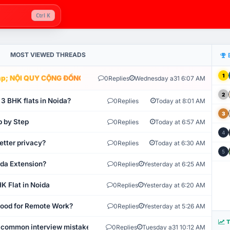
Ctrl K
MOST VIEWED THREADS
1
; NỘI QUY CỘNG ĐỒNG VLIKE.VN: HỆ THỐNG GIÁM SÁT TỰ ĐỘNG V
0
Replies
Wednesday a31 6:07 AM
2
 3 BHK flats in Noida?
0
Replies
Today at 8:01 AM
3
p by Step
0
Replies
Today at 6:57 AM
4
etter privacy?
0
Replies
Today at 6:30 AM
5
ida Extension?
0
Replies
Yesterday at 6:25 AM
K Flat in Noida
0
Replies
Yesterday at 6:20 AM
 Good for Remote Work?
0
Replies
Yesterday at 5:26 AM
T
 common interview mistakes?
0
Replies
Tuesday a31 10:12 AM