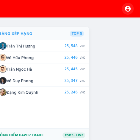
BẢNG XẾP HẠNG
TOP 5
Trần Thị Hương
25,548
VNĐ
À CHẾ TÀI XỬ LÝ VI PHẠM
Võ Hữu Phong
25,446
VNĐ
Trần Ngọc Hà
25,445
VNĐ
Võ Duy Phong
25,347
VNĐ
Đặng Kim Quỳnh
25,246
VNĐ
ỔNG ĐIỂM PAPER TRADE
TOP 5 · LIVE