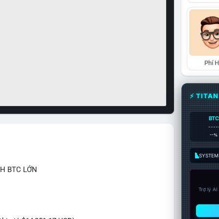
Phí 
⚡ TITA
BTC
----
--%
SYSTEM:
CH BTC LỚN
Trợ lý A