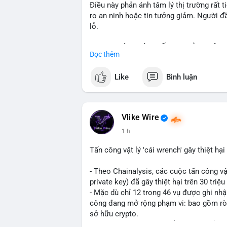
Điều này phản ánh tâm lý thị trường rất t
ro an ninh hoặc tin tưởng giảm. Người đầ
lỗ.
📈 XU HƯỚNG TÌM KIẾM & THẢO LUẬN: Co
Đọc thêm
meme như Cash Cat (CASHCAT), Pudgy 
đề như 'Sắt lở đất' hoặc 'Chết' trên Goo
Like
Bình luận
crypto, cho thấy sự tập trung của người
các chủ đề như Solana, Taylor Swift và U
💬 DÒNG CHẢY TIN TỨC & TRUYỀN THÔNG:
Vlike Wire
tài như 'Trục lợi' hoặc 'Miền Bắc', trong 
1 h
crypto và sự kiện an ninh như hack Zeus 
chiến lược giao dịch như lệnh Long $BTW
Tấn công vật lý 'cái wrench' gây thiệt hạ
Competition.
- Theo Chainalysis, các cuộc tấn công vật
💡 NHẬN ĐỊNH & KHUYẾN NGHỊ: Tâm lý th
private key) đã gây thiệt hại trên 30 tri
vẫn có dấu hiệu tích cực từ các chính s
- Mặc dù chỉ 12 trong 46 vụ được ghi nhậ
đến token meme. Tuy nhiên, rủi ro an nin
công đang mở rộng phạm vi: bao gồm rò rỉ
trường khó dịp giao dịch trong ngắn hạn.
sở hữu crypto.
- Đây là dấu hiệu nguy hiểm tăng về rủi r