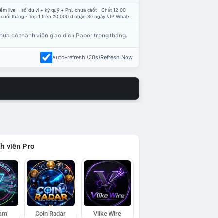
ểm live = số dư ví + ký quỹ + PnL chưa chốt · Chốt 12:00
 cuối tháng · Top 1 trên 20.000 đ nhận 30 ngày VIP Whale.
hưa có thành viên giao dịch Paper trong tháng.
Auto-refresh (30s)
Refresh Now
h viên Pro
eam
Coin Radar
Vlike Wire