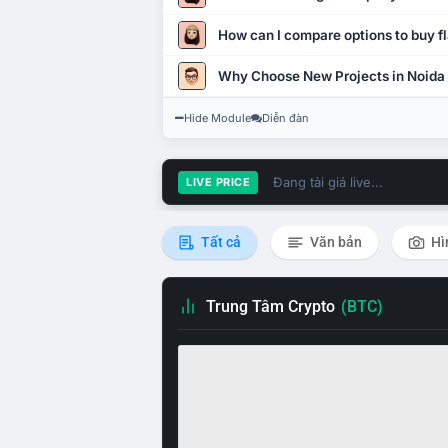
How can I compare options to buy fl
Why Choose New Projects in Noida
Hide Module
Diễn đàn
Đang tải giá live...
LIVE PRICE
Tất cả
Văn bản
Hì
Trung Tâm Crypto
(BTC)