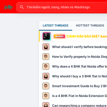
LATEST THREADS
HOTTEST THREADS
CẢNH BÁO BẢO MẬT &amp
VÀNG
What should I verify before booking
How to Verify property in Noida Ste
Why does a 4 BHK flat Noida offer b
Why should I buy a 3 BHK flat in No
Smart Investment Guide to Buy 2 BH
Is a 4 BHK Flat in Noida Extension
Can researching a company reduce