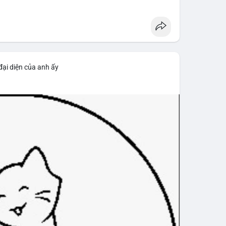
ảo vệ cá nhân, không chỉ tập trung vào bảo mật số
#wrenchattack
#chainalysis
đại diện của anh ấy