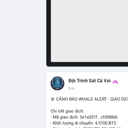
Đội Trinh Sát Cá Voi
9 m
🚨 CẢNH BÁO WHALE ALERT - GIAO DỊ
Chi tiết giao dịch:
- Mã giao dịch: 3e1a551f...cfd588dc
- Khối lượng di chuyển: 4.5100 BTC