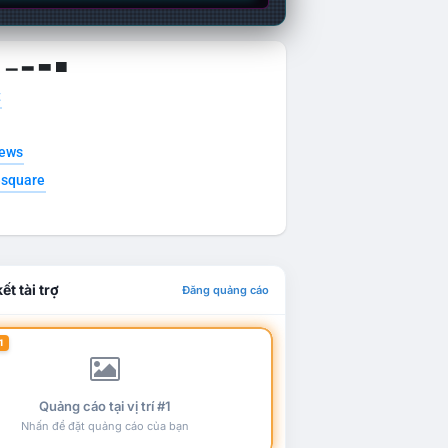
g ▁ ▂ ▃ ▄
t
news
esquare
ết tài trợ
Đăng quảng cáo
1
Quảng cáo tại vị trí #1
Nhấn để đặt quảng cáo của bạn