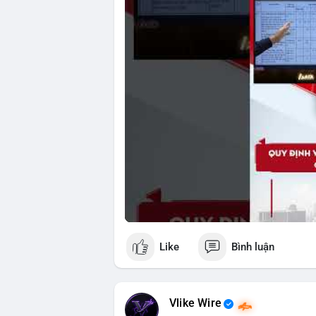
🎥 Xem video trực tiếp tại:
Nguồn: Tài chính & Kinh doanh
Like
Bình luận
Vlike Wire