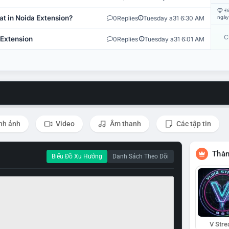
Đi
at in Noida Extension?
0
Replies
Tuesday a31 6:30 AM
ngày
C
 Extension
0
Replies
Tuesday a31 6:01 AM
nh ảnh
Video
Âm thanh
Các tập tin
Thàn
Biểu Đồ Xu Hướng
Danh Sách Theo Dõi
V Str