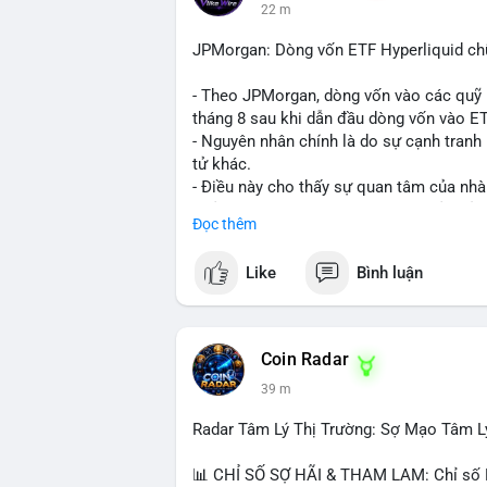
22 m
JPMorgan: Dòng vốn ETF Hyperliquid chữ
- Theo JPMorgan, dòng vốn vào các quỹ E
tháng 8 sau khi dẫn đầu dòng vốn vào ETF
- Nguyên nhân chính là do sự cạnh tranh
tử khác.
- Điều này cho thấy sự quan tâm của nhà 
hưởng đến dòng vốn và thanh khoản của 
Đọc thêm
- Nhà đầu tư cần theo dõi sát sao diễn b
quyết định đầu tư hợp lý.
Like
Bình luận
#binancesquare
#cryptonews
#hyperliqu
$hype
Coin Radar
39 m
#vlikevn
#titanbot
Radar Tâm Lý Thị Trường: Sợ Mạo Tâm L
📰 Nguồn: CoinDesk
📊 CHỈ SỐ SỢ HÃI & THAM LAM: Chỉ số Fe