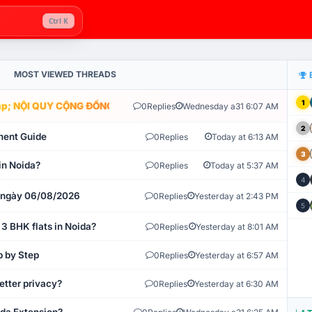
Ctrl K
MOST VIEWED THREADS
1
; NỘI QUY CỘNG ĐỒNG VLIKE.VN: HỆ THỐNG GIÁM SÁT TỰ ĐỘNG V
0
Replies
Wednesday a31 6:07 AM
2
ment Guide
0
Replies
Today at 6:13 AM
3
in Noida?
0
Replies
Today at 5:37 AM
4
t ngày 06/08/2026
0
Replies
Yesterday at 2:43 PM
5
 3 BHK flats in Noida?
0
Replies
Yesterday at 8:01 AM
p by Step
0
Replies
Yesterday at 6:57 AM
etter privacy?
0
Replies
Yesterday at 6:30 AM