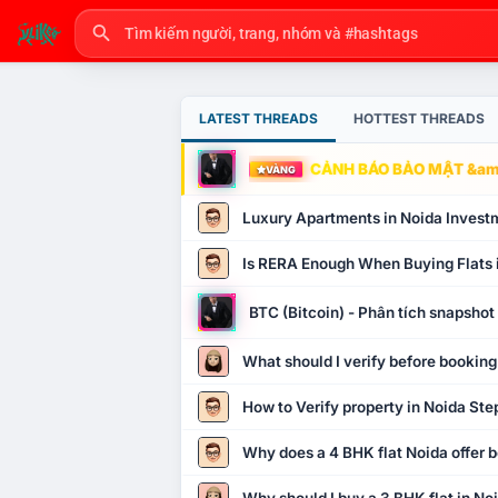
LATEST THREADS
HOTTEST THREADS
CẢNH BÁO BẢO MẬT &amp
VÀNG
Luxury Apartments in Noida Invest
Is RERA Enough When Buying Flats 
BTC (Bitcoin) - Phân tích snapsho
What should I verify before booking
How to Verify property in Noida Ste
Why does a 4 BHK flat Noida offer b