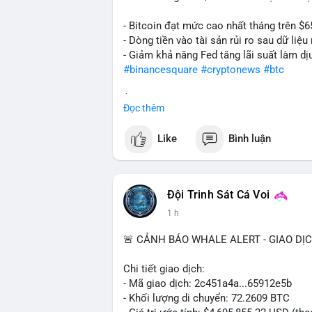
- Bitcoin đạt mức cao nhất tháng trên $6
- Dòng tiền vào tài sản rủi ro sau dữ li
- Giảm khả năng Fed tăng lãi suất làm dịu
#binancesquare
#cryptonews
#btc
$btc
Đọc thêm
#vlikevn
#titanbot
Like
Bình luận
📰 Nguồn: Cointelegraph
Đội Trinh Sát Cá Voi
1 h
🚨 CẢNH BÁO WHALE ALERT - GIAO DỊ
Chi tiết giao dịch:
- Mã giao dịch: 2c451a4a...65912e5b
- Khối lượng di chuyển: 72.2609 BTC