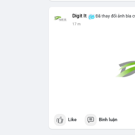
Digit It
Đã thay đổi ảnh bìa 
17 m
Like
Bình luận