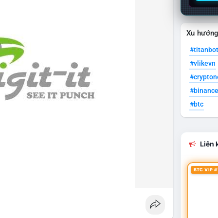
Xu hướn
#titanbo
#vlikevn
#crypto
#binanc
#btc
Liên k
BTC VIP #