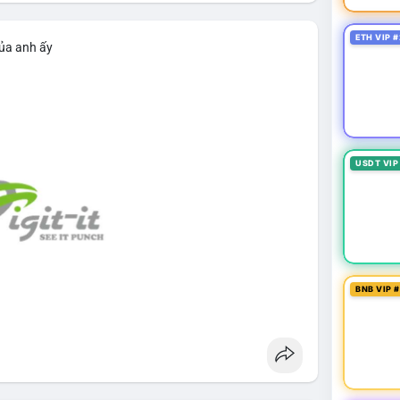
ETH VIP #
của anh ấy
USDT VIP
BNB VIP 