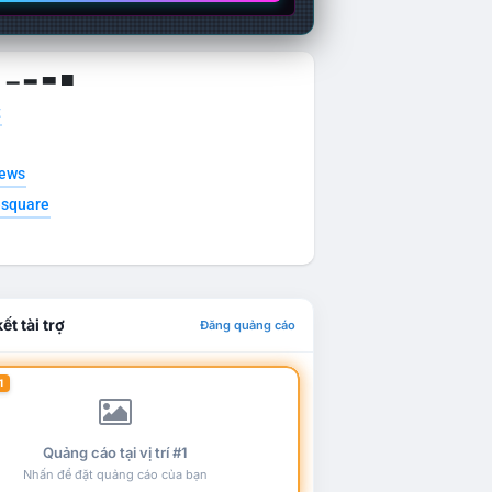
g ▁ ▂ ▃ ▄
t
news
esquare
ết tài trợ
Đăng quảng cáo
1
Quảng cáo tại vị trí #1
Nhấn để đặt quảng cáo của bạn