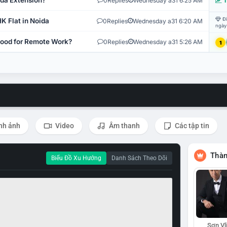
ida Extension?
0
Replies
Wednesday a31 6:25 AM
T
Đi
K Flat in Noida
0
Replies
Wednesday a31 6:20 AM
ngày
 Good for Remote Work?
0
Replies
Wednesday a31 5:26 AM
1
nh ảnh
Video
Âm thanh
Các tập tin
Thàn
Biểu Đồ Xu Hướng
Danh Sách Theo Dõi
Sơn Vl