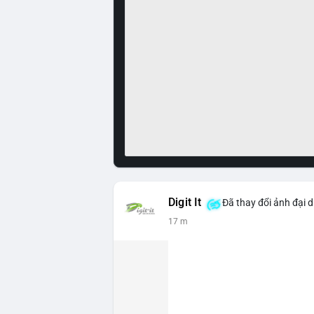
Digit It
Đã thay đổi ảnh đại d
17 m