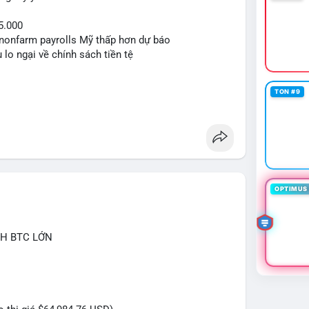
5.000
ệu nonfarm payrolls Mỹ thấp hơn dự báo
 lo ngại về chính sách tiền tệ
TON #9
OPTIMUS 
CH BTC LỚN