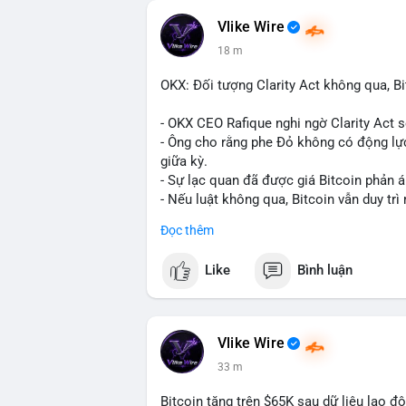
Vlike Wire
18 m
OKX: Đối tượng Clarity Act không qua, Bi
- OKX CEO Rafique nghi ngờ Clarity Act 
- Ông cho rằng phe Đỏ không có động lực
giữa kỳ.
- Sự lạc quan đã được giá Bitcoin phản á
- Nếu luật không qua, Bitcoin vẫn duy trì 
Đọc thêm
#binancesquare
#cryptonews
#btc
Like
Bình luận
$btc
#vlikevn
#titanbot
Vlike Wire
📰 Nguồn: CoinDesk
33 m
Bitcoin tăng trên $65K sau dữ liệu lao đ