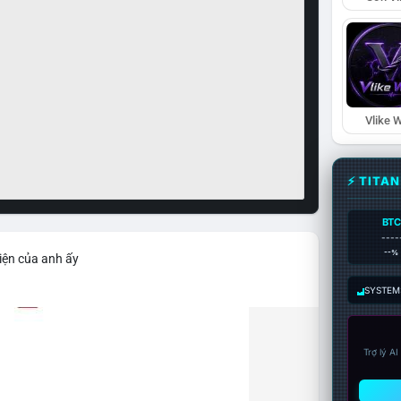
Vlike W
⚡ TITA
BTC
----
--%
iện của anh ấy
SYSTEM:
Trợ lý A