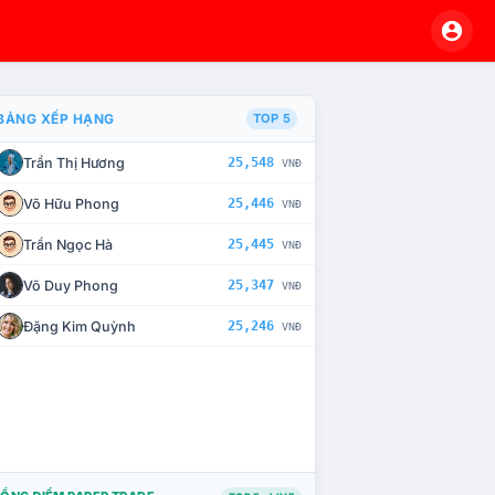
BẢNG XẾP HẠNG
TOP 5
Trần Thị Hương
25,548
VNĐ
À CHẾ TÀI XỬ LÝ VI PHẠM
Võ Hữu Phong
25,446
VNĐ
Trần Ngọc Hà
25,445
VNĐ
Võ Duy Phong
25,347
VNĐ
Đặng Kim Quỳnh
25,246
VNĐ