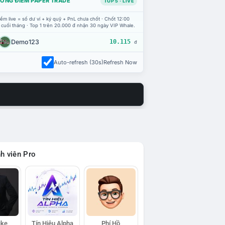
ỔNG ĐIỂM PAPER TRADE
TOP 5 · LIVE
ểm live = số dư ví + ký quỹ + PnL chưa chốt · Chốt 12:00
 cuối tháng · Top 1 trên 20.000 đ nhận 30 ngày VIP Whale.
Demo123
10.115
đ
Auto-refresh (30s)
Refresh Now
h viên Pro
ike
Tín Hiệu Alpha
Phí Hồ