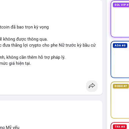
SOL VIP #
tcoin đã bao trọn kỳ vọng
sẽ không được thông qua.
 đưa thắng lợi crypto cho phe Nữ trước kỳ bầu cử
ADA #6
nh, không cần thêm hỗ trợ pháp lý.
mức giá hiện tại.
DOGE #7
ộng Mỹ yếu
TRX #8