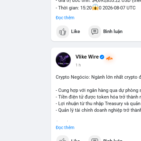
- Giá trị ước tính: $4,695,855.22 USD (th
- Thời gian: 15:20
0 2026-08-07 UTC
Đọc thêm
Nhận định phân tích hành vi của Cá voi d
triệu USD được dồn vào một giao dịch du
Like
Bình luận
không phải hành động phân tán nhỏ lẻ. N
hạn có thể gia tăng, ảnh hưởng đến tâm l
lạnh, đây là tín hiệu tích lũy dài hạn, ch
vì thoát ra.
Vlike Wire
1 h
Lời khuyên ngắn gọn cho nhà đầu tư nhỏ 
trong 24-48 giờ tới. Đừng vội hành động
Crypto Negócio: Ngành lớn nhất crypto đ
lẻ; hãy quan sát thêm các lệnh tiếp theo
chỉnh vị thế.
- Cung hợp với ngân hàng qua dự phòng 
- Tiền điện tử được token hóa trở thành 
#72dot2609btc
#4triệu7usd
#chuyểnvílạ
- Lợi nhuận từ thu nhập Treasury và quản 
- Quản lý tài chính doanh nghiệp trở thà
$btc $eth
Đọc thêm
#vlikevn
#titanbot