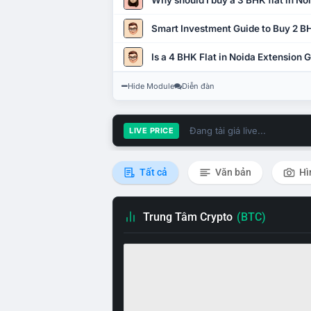
Why should I buy a 3 BHK flat in No
Smart Investment Guide to Buy 2 BH
Is a 4 BHK Flat in Noida Extension
Hide Module
Diễn đàn
Đang tải giá live...
LIVE PRICE
Tất cả
Văn bản
Hì
Trung Tâm Crypto
(BTC)