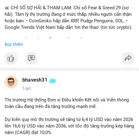
📊 CHỈ SỐ SỢ HÃI & THAM LAM: Chỉ số Fear & Greed 29 (sợ
hãi). Tâm lý thị trường đang ở mức thấp, nhiều người cẩn thận
hoặc bán. • CoinGecko hấp dẫn XRP, Pudgy Penguins, SOL. •
Google Trends Việt Nam hấp dẫn 'tin the thao' (tin tức crypto).
📈 XU HƯỚNG TÌM KIẾM & THẢO LUẬN: • XRP, SOL, PENGU,
Đọc thêm
ONDO, CASHCAT. • Chủ đề 'tô thị ty na' (tỷ giá) và 'giao thông'
(giao thông tài chính). • Bàn tán Binance Square tập trung vào
BTC breakout và lệnh long/short.
💬 DÒNG CHẢY TIN TỨC & TRUYỀN THÔNG: • Trump khẳng
định crypto là 'vấn đề lớn' giúp giảm áp lực USD. • Binance hỗ
bhavesh31
trợ cổ phiếu Apple/IBM. • Bài đăng hấp dẫn về $HFT, $SKYAI,
5 giờ
$BICO. • Tin nhắn cảnh báo về hack North Korea (Bybit).
Thị trường Hệ thống Đơn vị Điều khiển Kết nối và Viễn thông
💡 NHẬN ĐỊNH & KHUYẾN NGHỊ: Tâm lý thị trường đang phân
toàn cầu đang trên đà tăng trưởng mạnh mẽ.
cực. Sợ hãi do chỉ số thấp, nhưng hấp dẫn từ xu hướng meme
coin (PENGU, CASHCAT) và tin cậy từ các dự án lớn (BTC,
Dự kiến quy mô thị trường sẽ tăng từ 6,4 tỷ USD vào năm 2026
SOL). Rủi ro tăng nếu không có thông tin rõ ràng về quy định.
lên 16,6 tỷ USD vào năm 2036, với tốc độ tăng trưởng kép hàng
năm (CAGR) đạt 10,0%.
📊 Nguồn: Radar Tâm Lý Thị Trường