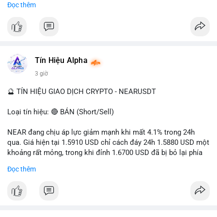
Đọc thêm
- Tác động: rủi ro cho thị trường crypto, tăng áp lực pháp lý.
#binancesquare
#cryptonews
#ofac
#ussanctions
#iran
$btc $eth
Tín Hiệu Alpha
#vlikevn
#titanbot
3 giờ
📰 Nguồn: Cointelegraph
🔮 TÍN HIỆU GIAO DỊCH CRYPTO - NEARUSDT
Loại tín hiệu: 🔴 BÁN (Short/Sell)
NEAR đang chịu áp lực giảm mạnh khi mất 4.1% trong 24h
qua. Giá hiện tại 1.5910 USD chỉ cách đáy 24h 1.5880 USD một
khoảng rất mỏng, trong khi đỉnh 1.6700 USD đã bị bỏ lại phía
sau. Biên độ dao động ngày đạt 4.9%, cho thấy phe bán đang
Đọc thêm
kiểm soát hoàn toàn. Khối lượng giao dịch 10.29 triệu NEAR
không đủ lớn để tạo lực đỡ, xác nhận xu hướng đi xuống đang
tiếp diễn.
Khuyến nghị giao dịch: