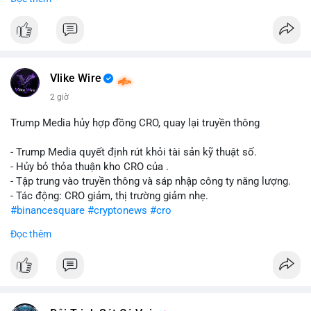
#abtc
#cryptonews
#stockmarket
#trump
$btc $eth
#vlikevn
#titanbot
Vlike Wire
📰 Nguồn: CoinDesk
2 giờ
Trump Media hủy hợp đồng CRO, quay lại truyền thông
- Trump Media quyết định rút khỏi tài sản kỹ thuật số.
- Hủy bỏ thỏa thuận kho CRO của .
- Tập trung vào truyền thông và sáp nhập công ty năng lượng.
- Tác động: CRO giảm, thị trường giảm nhẹ.
#binancesquare
#cryptonews
#cro
Đọc thêm
$cro
#vlikevn
#titanbot
📰 Nguồn: CoinDesk