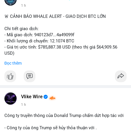
1 h
🚨 CẢNH BÁO WHALE ALERT - GIAO DỊCH BTC LỚN
Chi tiết giao dịch:
- Mã giao dịch: 940123d7...4a49099f
- Khối lượng di chuyển: 12.1074 BTC
- Giá trị ước tính: $785,887.38 USD (theo thị giá $64,909.56
USD)
- Thời gian: 22:17:40 2026-08-07 UTC
Đọc thêm
Nhận định phân tích hành vi của Cá voi dựa trên giao dịch này:
Khối lượng 12.1 BTC tương đương gần 786 nghìn USD được di
chuyển trong một giao dịch chưa xác nhận duy nhất. Mức giá
$64,909.56 đang nằm gần vùng kháng cự tâm lý quan trọng.
Động thái này có thể là bước chuẩn bị thanh khoản để bán ra,
Vlike Wire
hoặc tái phân bổ tài sản giữa các ví nóng nhằm tối ưu phí giao
1 h
dịch. Việc di chuyển một phần nhỏ trong tổng nắm giữ cho
thấy cá voi đang thăm dò thanh khoản thị trường trước khi có
Công ty truyền thông của Donald Trump chấm dứt hợp tác với
hành động lớn hơn.
- Công ty của ông Trump sẽ hủy thỏa thuận với .