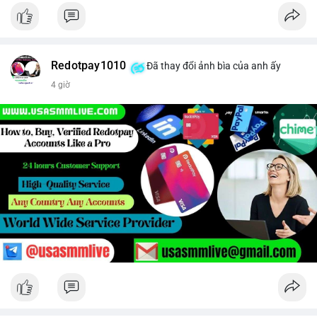
Redotpay1010
Đã thay đổi ảnh bìa của anh ấy
4 giờ