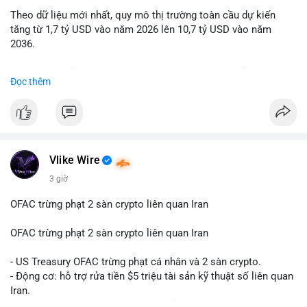
Theo dữ liệu mới nhất, quy mô thị trường toàn cầu dự kiến
Lời khuyên: Nhà đầu tư nhỏ lẻ nên quan sát thêm 2-4 giờ sau
tăng từ 1,7 tỷ USD vào năm 2026 lên 10,7 tỷ USD vào năm
khi giao dịch được xác nhận, tránh hành động theo cảm xúc.
2036.
Xác minh địa chỉ ví đích trước khi đưa ra quyết định vào lệnh,
ưu tiên quản trị rủi ro trong giai đoạn biến động mạnh.
Mức tăng trưởng này tương ứng với tốc độ tăng trưởng kép
Đọc thêm
hàng năm (CAGR) ấn tượng lên tới 20,2%.
#99dot6btc
#capvoichuyentien
#vilanhtichluy
#aplucban
#btcmempool65k
Điều gì đang thúc đẩy sự tăng trưởng vượt bậc này? Hãy cùng
theo dõi các phân tích chuyên sâu về xu hướng công nghệ và
nhu cầu thị trường trong thời gian tới.
Vlike Wire
3 giờ
OFAC trừng phạt 2 sàn crypto liên quan Iran
OFAC trừng phạt 2 sàn crypto liên quan Iran
- US Treasury OFAC trừng phạt cá nhân và 2 sàn crypto.
- Động cơ: hỗ trợ rửa tiền $5 triệu tài sản kỹ thuật số liên quan
Iran.
- Các sàn bị cấm hoạt động, tài khoản bị khóa.