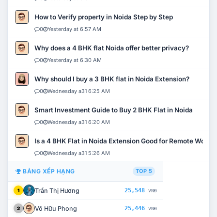
How to Verify property in Noida Step by Step
0
Yesterday at 6:57 AM
Why does a 4 BHK flat Noida offer better privacy?
0
Yesterday at 6:30 AM
Why should I buy a 3 BHK flat in Noida Extension?
0
Wednesday a31 6:25 AM
Smart Investment Guide to Buy 2 BHK Flat in Noida
0
Wednesday a31 6:20 AM
Is a 4 BHK Flat in Noida Extension Good for Remote Work?
0
Wednesday a31 5:26 AM
BẢNG XẾP HẠNG
TOP 5
Trần Thị Hương
25,548
1
VNĐ
Võ Hữu Phong
25,446
2
VNĐ