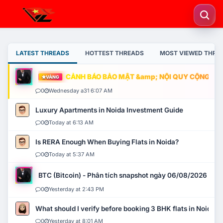
LATEST THREADS
HOTTEST THREADS
MOST VIEWED THRE
CẢNH BÁO BẢO MẬT &amp; NỘI QUY CỘNG ĐỒNG
VÀNG
0
Wednesday a31 6:07 AM
Luxury Apartments in Noida Investment Guide
0
Today at 6:13 AM
Is RERA Enough When Buying Flats in Noida?
0
Today at 5:37 AM
BTC (Bitcoin) - Phân tích snapshot ngày 06/08/2026
0
Yesterday at 2:43 PM
What should I verify before booking 3 BHK flats in Noida?
0
Yesterday at 8:01 AM