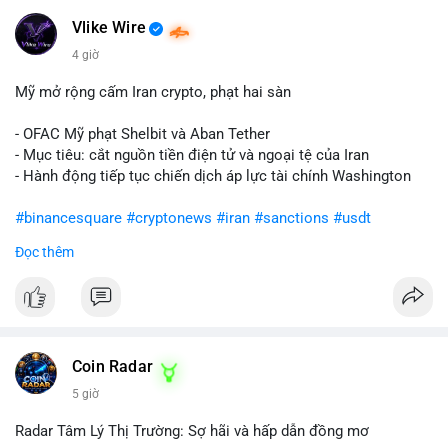
Vlike Wire
4 giờ
Mỹ mở rộng cấm Iran crypto, phạt hai sàn
- OFAC Mỹ phạt Shelbit và Aban Tether
- Mục tiêu: cắt nguồn tiền điện tử và ngoại tệ của Iran
- Hành động tiếp tục chiến dịch áp lực tài chính Washington
#binancesquare
#cryptonews
#iran
#sanctions
#usdt
Đọc thêm
$usdt
#vlikevn
#titanbot
📰 Nguồn: CoinDesk
Coin Radar
5 giờ
Radar Tâm Lý Thị Trường: Sợ hãi và hấp dẫn đồng mơ