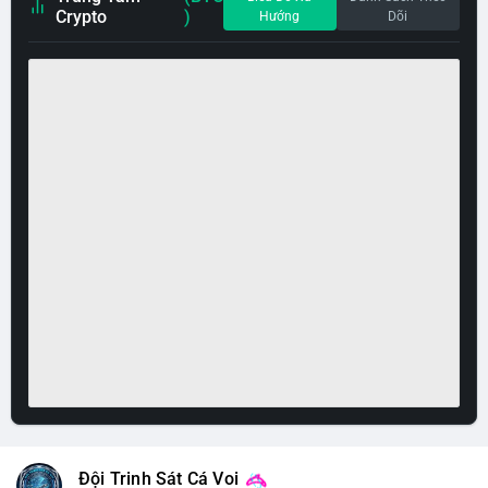
Crypto
)
Hướng
Dõi
Đội Trinh Sát Cá Voi