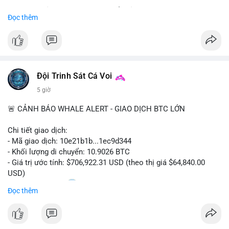
Sự tăng trưởng này được thúc đẩy bởi nhu cầu ngày càng cao
Đọc thêm
trong các lĩnh vực ô tô, logistics và thiết bị thông minh.
Doanh nghiệp cần theo dõi xu hướng này để nắm bắt cơ hội
đầu tư và phát triển giải pháp kết nối tiên tiến.
Đội Trinh Sát Cá Voi
5 giờ
🚨 CẢNH BÁO WHALE ALERT - GIAO DỊCH BTC LỚN
Chi tiết giao dịch:
- Mã giao dịch: 10e21b1b...1ec9d344
- Khối lượng di chuyển: 10.9026 BTC
- Giá trị ước tính: $706,922.31 USD (theo thị giá $64,840.00
USD)
- Thời gian: 18:20
0 2026-08-07 UTC
Đọc thêm
Nhận định phân tích:
Giao dịch 10.9 BTC trị giá hơn 706 nghìn USD được thực hiện
trong khung giờ thanh khoản mỏng (giờ châu Á) cho thấy chủ