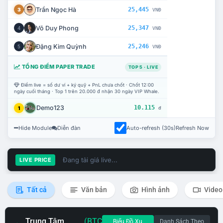
Trần Ngọc Hà
25,445
3
VNĐ
Võ Duy Phong
25,347
4
VNĐ
Đặng Kim Quỳnh
25,246
5
VNĐ
TỔNG ĐIỂM PAPER TRADE
TOP 5 · LIVE
Điểm live = số dư ví + ký quỹ + PnL chưa chốt · Chốt 12:00
ngày cuối tháng · Top 1 trên 20.000 đ nhận 30 ngày VIP Whale.
Demo123
10.115
1
đ
Hide Module
Diễn đàn
Auto-refresh (30s)
Refresh Now
Đang tải giá live...
LIVE PRICE
Tất cả
Văn bản
Hình ảnh
Video
Trung Tâm
(BTC
Biểu Đồ Xu
Danh Sách Theo