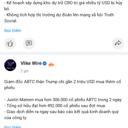
Lời khuyên cho nhà đầu tư nhỏ lẻ: Theo dõi xác nhận giao dịch
- Kế hoạch xây dựng kho dự trữ CRO trị giá nhiều tỷ USD bị hủy
và dòng tiền tiếp theo từ ví nguồn. Khối lượng này chưa đủ tạo
bỏ.
áp lực bán mạnh, nhưng nếu xuất hiện thêm 2-3 giao dịch
- Không tích hợp thị trường dự đoán lên mạng xã hội Truth
tương tự trong 24 giờ tới, khả năng cao là sóng điều chỉnh
Social.
ngắn hạn. Giữ tỷ trọng danh mục hợp lý, tránh FOMO mua đuổi
Đọc thêm
ở vùng giá hiện tại.
#binancesquare
#cryptonews
#cro
#trump
#truthsocial
#12dot1btc
#786kusd
#dichuyenvinuong
#khangcu64900
$cro
#mempoolbtc
#vlikevn
#titanbot
Vlike Wire
📰 Nguồn: Cointelegraph
2 giờ
Giám đốc ABTC thân Trump chi gần 2 triệu USD mua thêm cổ
phiếu
- Justin Mateen mua hơn 306.000 cổ phiếu ABTC trong 2 ngày.
- Tổng sở hữu đạt hơn 492.000 cổ phiếu sau đợt mua.
- Giao dịch diễn ra ngay sau báo cáo kết quả kinh doanh quý
của công ty.
Đọc thêm