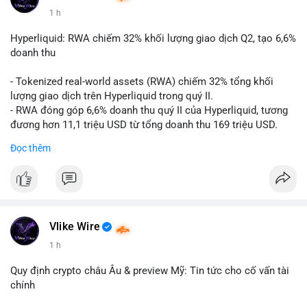
1 h
#vlikevn
#titanbot
Hyperliquid: RWA chiếm 32% khối lượng giao dịch Q2, tạo 6,6%
📰 Nguồn: CoinDesk
doanh thu
- Tokenized real-world assets (RWA) chiếm 32% tổng khối
lượng giao dịch trên Hyperliquid trong quý II.
- RWA đóng góp 6,6% doanh thu quý II của Hyperliquid, tương
đương hơn 11,1 triệu USD từ tổng doanh thu 169 triệu USD.
- Đây là dấu hiệu mạnh mẽ về sự tăng trưởng của thị trường tài
Đọc thêm
sản hóa thực tế trên sàn giao dịch phi tập trung.
#binancesquare
#cryptonews
#hyperliquid
#rwa
#defi
$btc $eth
Vlike Wire
#vlikevn
#titanbot
1 h
📰 Nguồn: Cointelegraph
Quy định crypto châu Âu & preview Mỹ: Tin tức cho cố vấn tài
chính