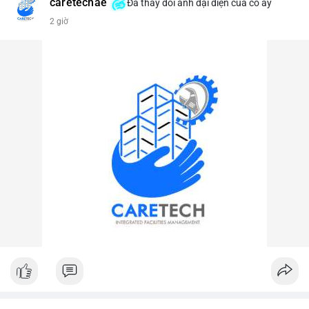
caretechae
Đã thay đổi ảnh đại diện của cô ấy
#vlikevn
#titanbot
2 giờ
📰 Nguồn: CoinDesk