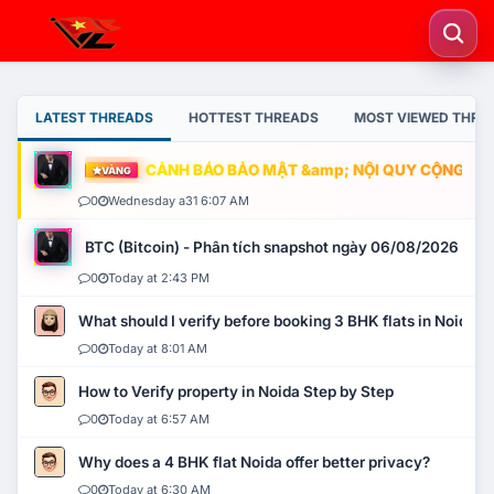
LATEST THREADS
HOTTEST THREADS
MOST VIEWED THRE
CẢNH BÁO BẢO MẬT &amp; NỘI QUY CỘNG ĐỒNG
VÀNG
0
Wednesday a31 6:07 AM
BTC (Bitcoin) - Phân tích snapshot ngày 06/08/2026
0
Today at 2:43 PM
What should I verify before booking 3 BHK flats in Noida?
0
Today at 8:01 AM
How to Verify property in Noida Step by Step
0
Today at 6:57 AM
Why does a 4 BHK flat Noida offer better privacy?
0
Today at 6:30 AM