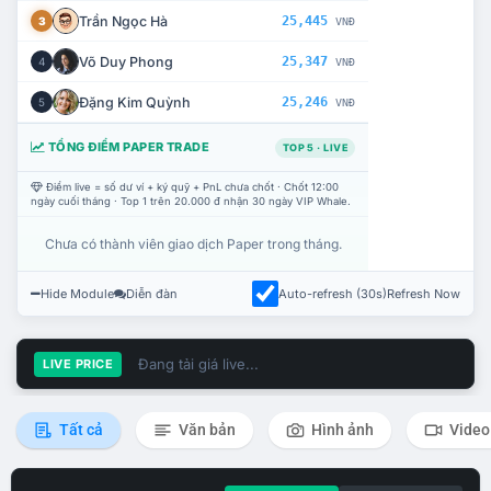
Trần Ngọc Hà
25,445
3
VNĐ
Võ Duy Phong
25,347
4
VNĐ
Đặng Kim Quỳnh
25,246
5
VNĐ
TỔNG ĐIỂM PAPER TRADE
TOP 5 · LIVE
Điểm live = số dư ví + ký quỹ + PnL chưa chốt · Chốt 12:00
ngày cuối tháng · Top 1 trên 20.000 đ nhận 30 ngày VIP Whale.
Chưa có thành viên giao dịch Paper trong tháng.
Hide Module
Diễn đàn
Auto-refresh (30s)
Refresh Now
Đang tải giá live...
LIVE PRICE
Tất cả
Văn bản
Hình ảnh
Video