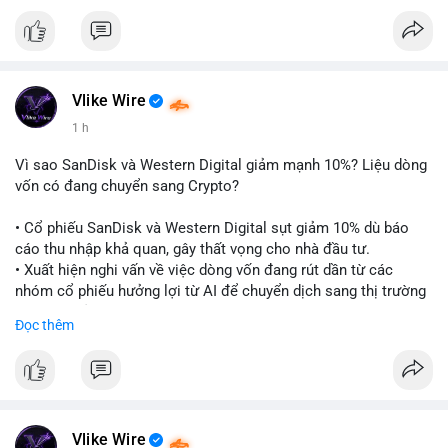
$btc
#btc
$eth
#eth
#vlikevn
#titanbot
📰 Nguồn: CoinDesk
Vlike Wire
1 h
Vì sao SanDisk và Western Digital giảm mạnh 10%? Liệu dòng
vốn có đang chuyển sang Crypto?
• Cổ phiếu SanDisk và Western Digital sụt giảm 10% dù báo
cáo thu nhập khả quan, gây thất vọng cho nhà đầu tư.
• Xuất hiện nghi vấn về việc dòng vốn đang rút dần từ các
nhóm cổ phiếu hưởng lợi từ AI để chuyển dịch sang thị trường
tiền điện tử.
Đọc thêm
• Diễn biến này có thể là tín hiệu cho thấy sự luân chuyển dòng
tiền giữa các nhóm tài sản công nghệ và crypto.
#binancesquare
#cryptonews
#marketanalysis
#ai
#investing
$btc $eth
Vlike Wire