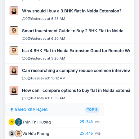
Why should I buy a 3 BHK flat in Noida Extension?
0
Yesterday at 6:25 AM
Smart Investment Guide to Buy 2 BHK Flat in Noida
0
Yesterday at 6:20 AM
Is a 4 BHK Flat in Noida Extension Good for Remote Work?
0
Yesterday at 5:26 AM
Can researching a company reduce common interview mi
0
Tuesday a31 10:12 AM
How can I compare options to buy flat in Noida Extension?
0
Tuesday a31 6:30 AM
BẢNG XẾP HẠNG
TOP 5
Trần Thị Hương
25,548
1
VNĐ
Võ Hữu Phong
25,446
2
VNĐ