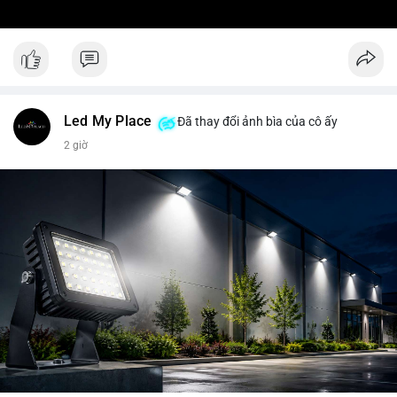
Led My Place
Đã thay đổi ảnh bìa của cô ấy
2 giờ