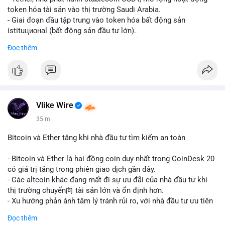
token hóa tài sản vào thị trường Saudi Arabia.
- Giai đoạn đầu tập trung vào token hóa bất động sản
istituционаl (bất động sản đầu tư lớn).
- Kế hoạch mở rộng sang các lớp tài sản khác trong tương lai.
Đọc thêm
- Bước đi này nhằm tăng khả năng truy cập và thanh khoản cho
tài sản truyền thống qua blockchain.
#binancesquare
#cryptonews
#usdt
#tether
#tokenization
#realestate
#saudiarabia
#blockchain
Vlike Wire
$usdt
35 m
#vlikevn
#titanbot
Bitcoin và Ether tăng khi nhà đầu tư tìm kiếm an toàn
📰 Nguồn: CoinDesk
- Bitcoin và Ether là hai đồng coin duy nhất trong CoinDesk 20
có giá trị tăng trong phiên giao dịch gần đây.
- Các altcoin khác đang mất đi sự ưu đãi của nhà đầu tư khi
thị trường chuyển向 tài sản lớn và ổn định hơn.
- Xu hướng phản ánh tâm lý tránh rủi ro, với nhà đầu tư ưu tiên
các token có vốn hóa thị trường lớn nhất.
Đọc thêm