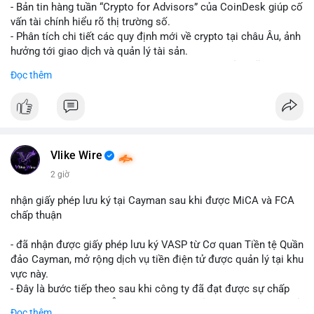
- Bản tin hàng tuần “Crypto for Advisors” của CoinDesk giúp cố
vấn tài chính hiểu rõ thị trường số.
- Phân tích chi tiết các quy định mới về crypto tại châu Âu, ảnh
hưởng tới giao dịch và quản lý tài sản.
- Đánh giá các xu hướng và dự báo chính sách của Mỹ, giúp
Đọc thêm
nhà đầu tư chuẩn bị chiến lược.
- Cập nhật nhanh các thay đổi pháp lý, rủi ro và cơ hội đầu tư
trong lĩnh vực blockchain.
#binancesquare
#cryptonews
#regulation
#europe
#us
Vlike Wire
$btc $eth
2 giờ
#vlikevn
#titanbot
nhận giấy phép lưu ký tại Cayman sau khi được MiCA và FCA
chấp thuận
📰 Nguồn: CoinDesk
- đã nhận được giấy phép lưu ký VASP từ Cơ quan Tiền tệ Quần
đảo Cayman, mở rộng dịch vụ tiền điện tử được quản lý tại khu
vực này.
- Đây là bước tiếp theo sau khi công ty đã đạt được sự chấp
thuận từ MiCA (Châu Âu) và FCA (Anh), củng cố vị thế tuân thủ
Đọc thêm