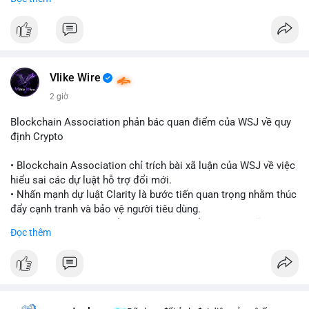
quy định toàn cầu.
- Giấy phép này cho phép cung cấp dịch vụ lưu ký tài sản số
một cách hợp pháp tại Cayman, thu hút thêm khách hàng tổ
chức.
- Động thái này phản ánh xu hướng các sàn giao dịch và nền
tảng tiền điện tử tăng cường tuân thủ pháp lý để mở rộng hoạt
Vlike Wire
động.
2 giờ
#binancesquare
#cryptonews
#blockchain
#regulation
Blockchain Association phản bác quan điểm của WSJ về quy
#custody
định Crypto
$btc $eth
• Blockchain Association chỉ trích bài xã luận của WSJ về việc
hiểu sai các dự luật hỗ trợ đổi mới.
#vlikevn
#titanbot
• Nhấn mạnh dự luật Clarity là bước tiến quan trọng nhằm thúc
đẩy cạnh tranh và bảo vệ người tiêu dùng.
📰 Nguồn: Cointelegraph
• Phản đối các quan điểm kìm hãm sự đổi mới trong lĩnh vực
Đọc thêm
tài sản số.
#blockchain
#cryptonews
#regulation
#binancesquare
$btc $eth