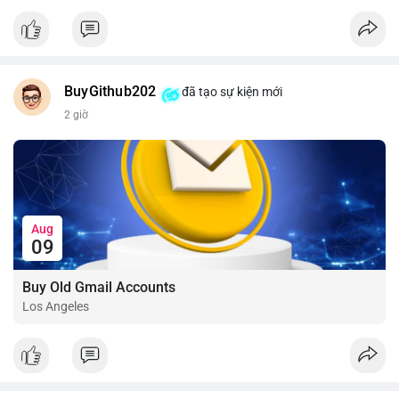
📰 Nguồn: CoinDesk
BuyGithub202
đã tạo sự kiện mới
2 giờ
Aug
09
Buy Old Gmail Accounts
Los Angeles