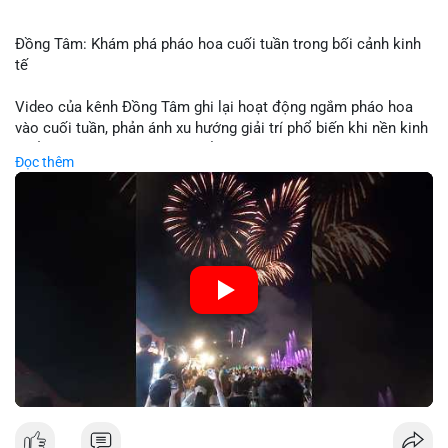
Đồng Tâm: Khám phá pháo hoa cuối tuần trong bối cảnh kinh
tế
Video của kênh Đồng Tâm ghi lại hoạt động ngắm pháo hoa
vào cuối tuần, phản ánh xu hướng giải trí phổ biến khi nền kinh
tế ổn định. Sự kiện này có thể cho thấy người tiêu dùng ưu tiên
Đọc thêm
trải nghiệm hơn là đầu tư vào tài sản vật chất. Trong bối cảnh
lãi suất ổn định và thị trường crypto ổn định, hoạt động giải trí
như vậy thường tăng trưởng khi người dân có khả năng chi
tiêu. Tuy nhiên, sự ưu tiên giải trí có thể ảnh hưởng đến tỷ lệ
tiết kiệm hoặc đầu tư vào crypto nếu người tiêu dùng chuyển
hướng ngân sách.
🎥 Xem video trực tiếp tại:
Nguồn: Đồng Tâm