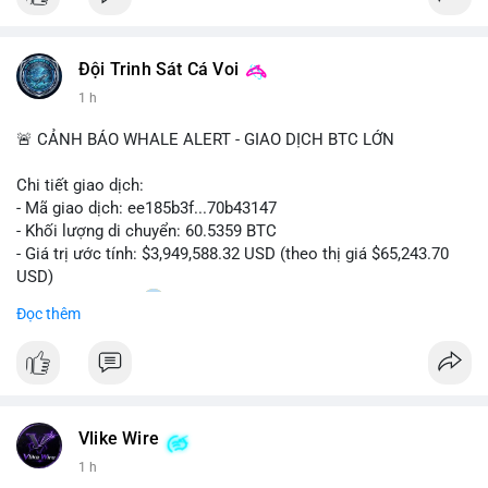
Đội Trinh Sát Cá Voi
1 h
🚨 CẢNH BÁO WHALE ALERT - GIAO DỊCH BTC LỚN
Chi tiết giao dịch:
- Mã giao dịch: ee185b3f...70b43147
- Khối lượng di chuyển: 60.5359 BTC
- Giá trị ước tính: $3,949,588.32 USD (theo thị giá $65,243.70
USD)
- Thời gian: 15:20
1 2026-08-09 UTC
Đọc thêm
Nhận định phân tích:
Khối lượng 60.5 BTC trị giá gần 4 triệu USD được di chuyển
trong phiên giao dịch châu Á. Mức giá $65,243 đang nằm gần
vùng kháng cự ngắn hạn, động thái này có thể là bước chuẩn bị
Vlike Wire
thanh khoản trước khi đẩy giá. Nếu số BTC này được gửi lên
sàn tập trung, áp lực bán tiềm năng sẽ gia tăng. Ngược lại, nếu
1 h
chuyển vào ví lạnh, đây là tín hiệu tích lũy dài hạn của cá mập,