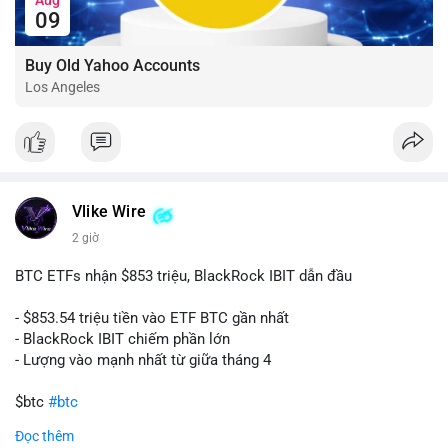
09
Buy Old Yahoo Accounts
Los Angeles
Vlike Wire
2 giờ
BTC ETFs nhận $853 triệu, BlackRock IBIT dẫn đầu
- $853.54 triệu tiền vào ETF BTC gần nhất
- BlackRock IBIT chiếm phần lớn
- Lượng vào mạnh nhất từ giữa tháng 4
$btc
#btc
Đọc thêm
#vlikevn
#titanbot