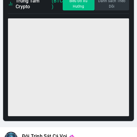
Trung Tâm
(BTC
Biểu Đồ Xu
Danh Sách Theo
Crypto
)
Hướng
Dõi
Đội Trinh Sát Cá Voi