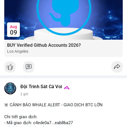
Aug
09
BUY Verified Github Accounts 2026?
Los Angeles
Đội Trinh Sát Cá Voi
2 giờ
🚨 CẢNH BÁO WHALE ALERT - GIAO DỊCH BTC LỚN
Chi tiết giao dịch:
- Mã giao dịch: c4ede0a7...eab8ba27