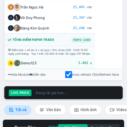
Trần Ngọc Hà
25,445
3
VNĐ
Võ Duy Phong
25,347
4
VNĐ
Đặng Kim Quỳnh
25,246
5
VNĐ
TỔNG ĐIỂM PAPER TRADE
TOP 5 · LIVE
Điểm live = số dư ví + ký quỹ + PnL chưa chốt · Chốt 12:00
ngày cuối tháng · Top 1 trên 20.000 đ nhận 30 ngày VIP Whale.
Demo123
5.492
1
đ
Hide Module
Diễn đàn
Auto-refresh (30s)
Refresh Now
Đang tải giá live...
LIVE PRICE
Tất cả
Văn bản
Hình ảnh
Video