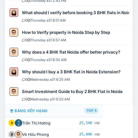
0
Thursday a31 2:43 PM
What should I verify before booking 3 BHK flats in Noida?
0
Thursday a31 8:01 AM
How to Verify property in Noida Step by Step
0
Thursday a31 6:57 AM
Why does a 4 BHK flat Noida offer better privacy?
0
Thursday a31 6:30 AM
Why should I buy a 3 BHK flat in Noida Extension?
0
Wednesday a31 6:25 AM
Smart Investment Guide to Buy 2 BHK Flat in Noida
0
Wednesday a31 6:20 AM
BẢNG XẾP HẠNG
TOP 5
Trần Thị Hương
25,548
1
VNĐ
Võ Hữu Phong
25,446
2
VNĐ