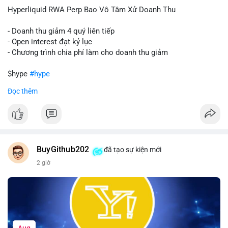
củng cố niềm tin cho xu hướng tăng.
Hyperliquid RWA Perp Bao Vô Tâm Xử Doanh Thu
Lời khuyên:
- Doanh thu giảm 4 quý liên tiếp
Nhà đầu tư nên theo dõi sát dòng tiền tiếp theo từ địa chỉ này.
- Open interest đạt kỷ lục
Nếu BTC được nạp thêm lên sàn, cần thận trọng với nhịp điều
- Chương trình chia phí làm cho doanh thu giảm
chỉnh. Ngược lại, nếu dòng tiền dịch chuyển vào ví lạnh, có thể
nắm giữ vị thế hiện tại.
$hype
#hype
Đọc thêm
#60btc
#dongtiencavoi
#khangcu65k
#vilanh
#btcgiaodichlon
#vlikevn
#titanbot
📰 Nguồn: CoinDesk
BuyGithub202
đã tạo sự kiện mới
2 giờ
Aug