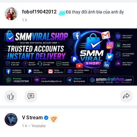
fobof19042012
Đã thay đổi ảnh bìa của anh ấy
1 h
V Stream
1 h
·
Youtube