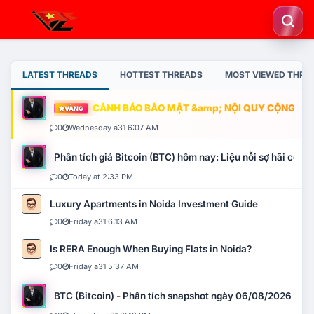
LATEST THREADS
HOTTEST THREADS
MOST VIEWED THRE
CẢNH BÁO BẢO MẬT &amp; NỘI QUY CỘNG ĐỒNG
VÀNG
0
Wednesday a31 6:07 AM
Phân tích giá Bitcoin (BTC) hôm nay: Liệu nỗi sợ hãi có mở 
0
Today at 2:33 PM
Luxury Apartments in Noida Investment Guide
0
Friday a31 6:13 AM
Is RERA Enough When Buying Flats in Noida?
0
Friday a31 5:37 AM
BTC (Bitcoin) - Phân tích snapshot ngày 06/08/2026