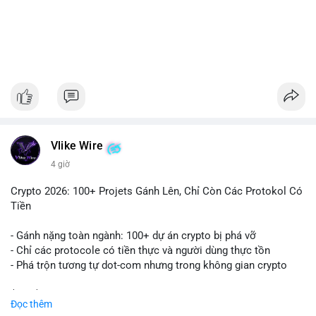
#1756513btc
#vilanh
#tichluydaihan
#giaodichlon
#mempoolbtc
Vlike Wire
4 giờ
Crypto 2026: 100+ Projets Gánh Lên, Chỉ Còn Các Protokol Có
Tiền
- Gánh nặng toàn ngành: 100+ dự án crypto bị phá vỡ
- Chỉ các protocole có tiền thực và người dùng thực tồn
- Phá trộn tương tự dot-com nhưng trong không gian crypto
$btc $eth
Đọc thêm