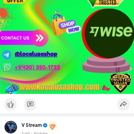
mật token hóa tài sản Wall Street trị giá 530 triệu USD.
Nhà đầu tư nên thận trọng với đòn bẩy cao khi Funding Rate
BTC chỉ ở mức 0.0035%. Vùng Fear hiện tại có thể là cơ hội
tích lũy dài hạn nhưng cần chờ xác nhận dòng tiền.
Xem chi tiết các bài viết đầy đủ tại dòng thời gian của Vlike.vn!
#whalealertbtc
#clarityact
#lightningexploit
#bybitlazarus
#xrpledger
V Stream
2 giờ
·
Youtube