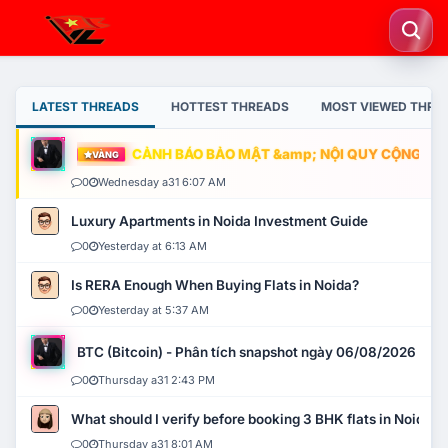
LATEST THREADS
HOTTEST THREADS
MOST VIEWED THRE
CẢNH BÁO BẢO MẬT &amp; NỘI QUY CỘNG ĐỒNG
VÀNG
0
Wednesday a31 6:07 AM
Luxury Apartments in Noida Investment Guide
0
Yesterday at 6:13 AM
Is RERA Enough When Buying Flats in Noida?
0
Yesterday at 5:37 AM
BTC (Bitcoin) - Phân tích snapshot ngày 06/08/2026
0
Thursday a31 2:43 PM
What should I verify before booking 3 BHK flats in Noida?
0
Thursday a31 8:01 AM