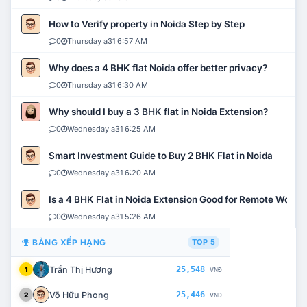
How to Verify property in Noida Step by Step
0
Thursday a31 6:57 AM
Why does a 4 BHK flat Noida offer better privacy?
0
Thursday a31 6:30 AM
Why should I buy a 3 BHK flat in Noida Extension?
0
Wednesday a31 6:25 AM
Smart Investment Guide to Buy 2 BHK Flat in Noida
0
Wednesday a31 6:20 AM
Is a 4 BHK Flat in Noida Extension Good for Remote Work?
0
Wednesday a31 5:26 AM
BẢNG XẾP HẠNG
TOP 5
Trần Thị Hương
25,548
1
VNĐ
Võ Hữu Phong
25,446
2
VNĐ