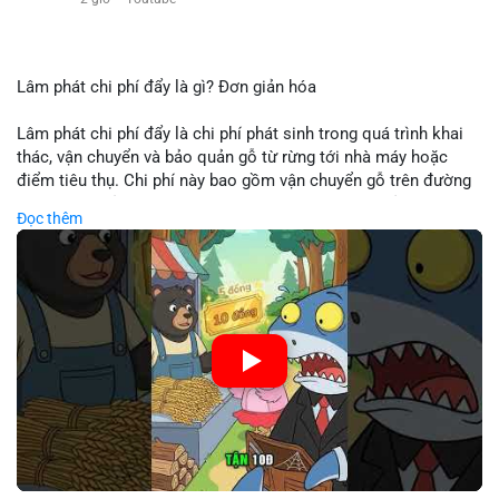
Lâm phát chi phí đẩy là gì? Đơn giản hóa
Lâm phát chi phí đẩy là chi phí phát sinh trong quá trình khai
thác, vận chuyển và bảo quản gỗ từ rừng tới nhà máy hoặc
điểm tiêu thụ. Chi phí này bao gồm vận chuyển gỗ trên đường
bộ, đường thủy hoặc đường ray, phụ thuộc vào khoảng cách và
Đọc thêm
điều kiện địa hình. Việc hiểu rõ chi phí đẩy giúp doanh nghiệp
lâm nghiệp tối ưu hoá chuỗi cung ứng và kiểm soát lợi nhuận.
🎥 Xem video trực tiếp tại:
Nguồn: Cú Thông Thái