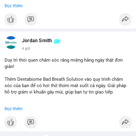
- Đạt 60 phiếu cần thiết để tiến tới tháng tới.
Đọc thêm
- Bill có thể ảnh hưởng pháp lý, hoạt động của các đồng tiền kỹ
thuật số.
#binancesquare
#cryptonews
#regulation
#ussenate
#clarityact
Jordan Smith
$btc $eth
4 giờ
#vlikevn
#titanbot
Duy trì thói quen chăm sóc răng miệng hằng ngày thật đơn
giản!
📰 Nguồn: CoinDesk
Thêm Dentabiome Bad Breath Solution vào quy trình chăm
sóc của bạn để có hơi thở thơm mát suốt cả ngày. Giải pháp
hỗ trợ giảm vi khuẩn gây mùi, giúp bạn tự tin giao tiếp.
Bắt đầu ngay hôm nay với bước chăm sóc nhỏ nhưng hiệu quả
Đọc thêm
lớn cho nụ cười khỏe mạnh.
#dentabiome
#badbreathsolution
#hoithothommat
#chamsocrangmieng
#suckhoerangmieng
#nucuoitutin