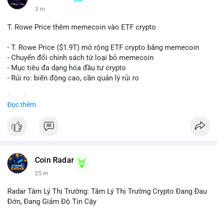
3 m
T. Rowe Price thêm memecoin vào ETF crypto
- T. Rowe Price ($1.9T) mở rộng ETF crypto bằng memecoin
- Chuyển đổi chính sách từ loại bỏ memecoin
- Mục tiêu đa dạng hóa đầu tư crypto
- Rủi ro: biến động cao, cần quản lý rủi ro
$btc $eth
Đọc thêm
#vlikevn
#titanbot
📰 Nguồn: CoinDesk
Coin Radar
25 m
Radar Tâm Lý Thị Trường: Tâm Lý Thị Trường Crypto Đang Đau
Đớn, Đang Giảm Độ Tin Cậy