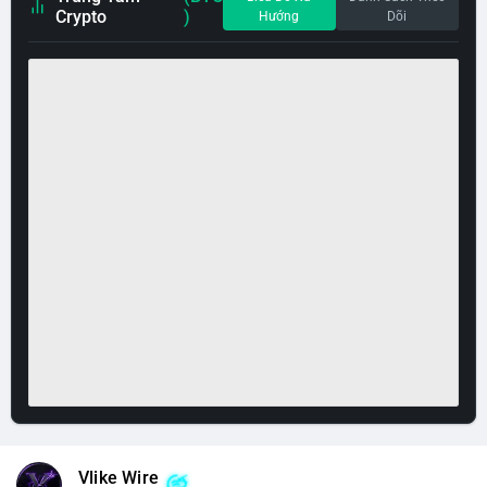
Crypto
)
Hướng
Dõi
Vlike Wire