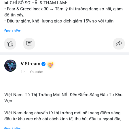
📊 CHỈ SỐ SỢ HÃI & THAM LAM:
• Fear & Greed Index 30 → Tâm lý thị trường đang sợ hãi, giảm
độ tin cậy.
• Đầu tư giảm, khối lượng giao dịch giảm 15% so với tuần
trước.
Đọc thêm
📈 XU HƯỚNG TÌM KIẾM & THẢO LUẬN:
• CoinGecko: Jimothy The Raccoon, Pudgy Penguins,
StonkBroker, Cysic, Cronos, Sui, Tutorial.
• Google Trends: chủ đề bóng đá, địa phương, không liên quan
crypto.
V Stream
• LunarCrush: Ethereum, Solana, Dogecoin, Chainlink, Litecoin,
1 h
·
Youtube
Tesla, UFC, Premier League, etc.
💬 DÒNG CHẢY TIN TỨC & TRUYỀN THÔNG:
• Telegram: US Senate tiến hành bỏ phiếu Clarity Act, IMF nói
Việt Nam: Từ Thị Trường Mới Nổi Đến Điểm Sáng Đầu Tư Khu
stablecoin địa phương tăng nhu cầu.
Vực
• Binance Square: nhiều trader short, cảnh báo “short entry”,
“điểm mua bán” giảm.
Việt Nam đang chuyển từ thị trường mới nổi sang điểm sáng
• Binance announcements: hỗ trợ cổ phiếu Apple, IBM, airdrop
đầu tư khu vực nhờ cải cách kinh tế, thu hút đầu tư ngoại địa,
MMT, competition.
và phát triển ẩm thực, du lịch. Biến động thị trường này tạo cơ
Đọc thêm