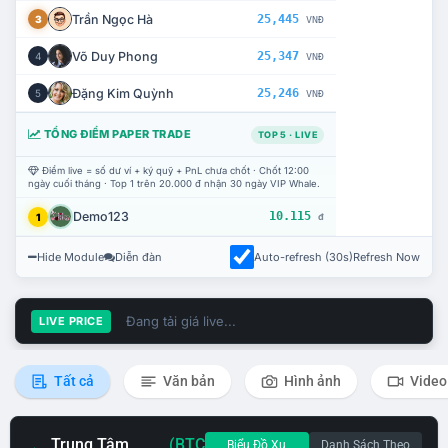
Trần Ngọc Hà
25,445
3
VNĐ
Võ Duy Phong
25,347
4
VNĐ
Đặng Kim Quỳnh
25,246
5
VNĐ
TỔNG ĐIỂM PAPER TRADE
TOP 5 · LIVE
Điểm live = số dư ví + ký quỹ + PnL chưa chốt · Chốt 12:00
ngày cuối tháng · Top 1 trên 20.000 đ nhận 30 ngày VIP Whale.
Demo123
10.115
1
đ
Hide Module
Diễn đàn
Auto-refresh (30s)
Refresh Now
Đang tải giá live...
LIVE PRICE
Tất cả
Văn bản
Hình ảnh
Video
Trung Tâm
(BTC
Biểu Đồ Xu
Danh Sách Theo