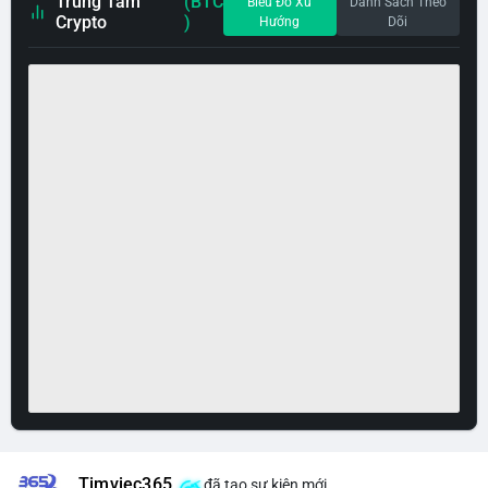
Trung Tâm
(BTC
Biểu Đồ Xu
Danh Sách Theo
Crypto
)
Hướng
Dõi
Timviec365
đã tạo sự kiện mới