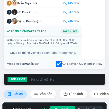
Trần Ngọc Hà
25,445
3
VNĐ
Võ Duy Phong
25,347
4
VNĐ
Đặng Kim Quỳnh
25,246
5
VNĐ
TỔNG ĐIỂM PAPER TRADE
TOP 5 · LIVE
Điểm live = số dư ví + ký quỹ + PnL chưa chốt · Chốt 12:00
ngày cuối tháng · Top 1 trên 20.000 đ nhận 30 ngày VIP Whale.
Chưa có thành viên giao dịch Paper trong tháng.
Hide Module
Diễn đàn
Auto-refresh (30s)
Refresh Now
Đang tải giá live...
LIVE PRICE
Tất cả
Văn bản
Hình ảnh
Video