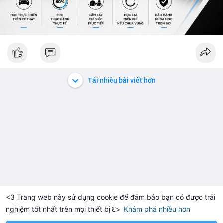
Tải nhiều bài viết hơn
<3 Trang web này sử dụng cookie để đảm bảo bạn có được trải
nghiệm tốt nhất trên mọi thiết bị ℇ>
Khám phá nhiều hơn
Solana
BNB
$1,905.87
$73.82
H
+2.06%
SOL
+0.24%
BN