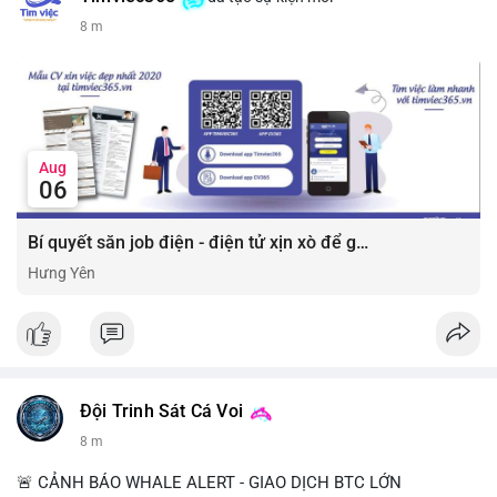
8 m
Aug
06
Bí quyết săn job điện - điện tử xịn xò để gia tăng thu nhập ⚡
Hưng Yên
Đội Trinh Sát Cá Voi
8 m
🚨 CẢNH BÁO WHALE ALERT - GIAO DỊCH BTC LỚN