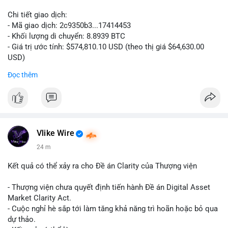
Chi tiết giao dịch:
- Mã giao dịch: 2c9350b3...17414453
- Khối lượng di chuyển: 8.8939 BTC
- Giá trị ước tính: $574,810.10 USD (theo thị giá $64,630.00
USD)
- Thời gian: 04:19:58 2026-08-06 UTC
Đọc thêm
Nhận định phân tích: Khối lượng 8.8939 BTC trị giá hơn nửa
triệu USD được di chuyển trong một giao dịch duy nhất cho
thấy dấu hiệu của một tổ chức hoặc cá nhân sở hữu lượng tài
sản lớn đang tái cơ cấu danh mục. Với mức giá hiện tại, hành
động này nghiêng về khả năng chuyển đến ví lạnh để tích trữ
Vlike Wire
dài hạn hơn là bán tháo, bởi nếu muốn thanh khoản ngay, cá
24 m
voi thường chia nhỏ giao dịch để tránh trượt giá. Tuy nhiên,
một phần nhỏ khối lượng này vẫn có thể được dùng để đặt
Kết quả có thể xảy ra cho Đề án Clarity của Thượng viện
lệnh trên sàn, tạo áp lực tâm lý ngắn hạn lên thị trường.
- Thượng viện chưa quyết định tiến hành Đề án Digital Asset
Lời khuyên: Nhà đầu tư nhỏ lẻ nên theo dõi thêm các giao dịch
Market Clarity Act.
tiếp theo từ cùng một địa chỉ nguồn để xác định rõ xu hướng.
- Cuộc nghỉ hè sắp tới làm tăng khả năng trì hoãn hoặc bỏ qua
Không nên hành động vội vàng dựa trên một giao dịch đơn lẻ,
dự thảo.