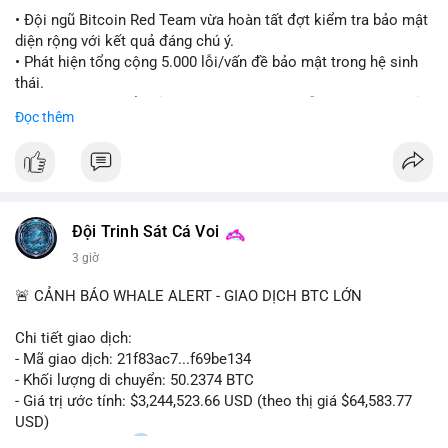
#ethereuml2
• Đội ngũ Bitcoin Red Team vừa hoàn tất đợt kiểm tra bảo mật
diện rộng với kết quả đáng chú ý.
• Phát hiện tổng cộng 5.000 lỗi/vấn đề bảo mật trong hệ sinh
thái.
• Các nhà phát triển cảnh báo về tình trạng hỗn loạn và các rủi
Đọc thêm
ro bảo mật đang bủa vây người dùng trong giai đoạn này.
#bitcoin
#cryptosecurity
#blockchain
#binancesquare
#btc
$btc
Đội Trinh Sát Cá Voi
#vlikevn
#titanbot
3 giờ
📰 Nguồn: Cointelegraph
🚨 CẢNH BÁO WHALE ALERT - GIAO DỊCH BTC LỚN
Chi tiết giao dịch:
- Mã giao dịch: 21f83ac7...f69be134
- Khối lượng di chuyển: 50.2374 BTC
- Giá trị ước tính: $3,244,523.66 USD (theo thị giá $64,583.77
USD)
- Thời gian: 01:20
1 2026-08-06 UTC