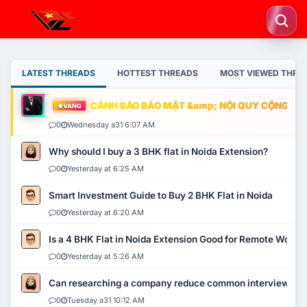
LATEST THREADS
HOTTEST THREADS
MOST VIEWED THRE
CẢNH BÁO BẢO MẬT &amp; NỘI QUY CỘNG ĐỒNG
VÀNG
0
Wednesday a31 6:07 AM
Why should I buy a 3 BHK flat in Noida Extension?
0
Yesterday at 6:25 AM
Smart Investment Guide to Buy 2 BHK Flat in Noida
0
Yesterday at 6:20 AM
Is a 4 BHK Flat in Noida Extension Good for Remote Work?
0
Yesterday at 5:26 AM
Can researching a company reduce common interview mi
0
Tuesday a31 10:12 AM