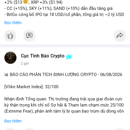
+2% ($13
, XRP +3% ($1.94)
- CC (+15%), SKY (+11%), SAND (+10%) dẫn đầu tăng giá
- BitGo công bố IPO tại 18 USD/cổ phần, tổng giá trị ~2 tỷ USD
- Vitalik Buterin đề xuất DVT staking bản địa để tăng cường
Đọc thêm
bảo mật và phi tập trung Ethereum
- Hong Kong phát hành giấy phép stablecoin mới với yêu cầu
tuân thủ nghiêm ngặt
- Nga xác định crypto là tài sản hợp pháp, tạo tiền lệ pháp lý
- Trump hy vọng ký vào luật cấu trúc thị trường crypto sớm
Cục Tình Báo Crypto
nonostante sự bất đồng trong Quốc hội
- Saga’s EVM blockchain ngừng hoạt động sau cuộc tấn công
2 giờ
7 triệu USD
📊 BÁO CÁO PHÂN TÍCH ĐỊNH LƯỢNG CRYPTO - 06/08/2026
- Steak ’n Shake cho phép nhân viên nhận lương một phần dưới
dạng Bitcoin
[Vlike Market Index]: 32/100
#binancesquare
#cryptonews
#btc
#eth
#sol
#xrp
#bitgo
#vitalikbuterin
#stablecoin
#hongkong
#russia
#trump
#saga
Nhận định Tổng quan: Thị trường đang trải qua giai đoán cực
#steaknshake
kỳ thận trọng khi chỉ số Sợ hãi & Tham lam chạm mức 25/100
(Extreme Fear), phản ánh tâm lý bi quan bao trùm dù dòng vốn
$btc $eth $sol $xrp $cc
#cc
$sky
#sky
$sand
#sand
DeFi vẫn cho thấy sự ổn định tương đối.
Đọc thêm
#vlikevn
#titanbot
Phân tích Dòng tiền DeFi (DefiLlama): Tổng TVL DeFi đạt