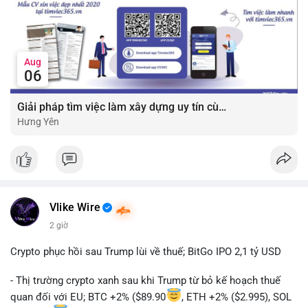
Aug
06
Giải pháp tìm việc làm xây dựng uy tín cùng mức lương thưởng hấp dẫn ?️
Hưng Yên
Vlike Wire
2 giờ
Crypto phục hồi sau Trump lùi về thuế; BitGo IPO 2,1 tỷ USD
- Thị trường crypto xanh sau khi Trump từ bỏ kế hoạch thuế
quan đối với EU; BTC +2% ($89.90
, ETH +2% ($2.995), SOL