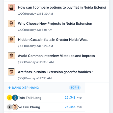
How can I compare options to buy flat in Noida Extension?
0
Tuesday a31 6:30 AM
Why Choose New Projects in Noida Extension
0
Tuesday a31 6:01 AM
Hidden Costs in flats in Greater Noida West
0
Tuesday a31 5:26 AM
Avoid Common Interview Mistakes and Impress
0
Monday a31 10:55 AM
Are flats in Noida Extension good for families?
0
Monday a31 7:10 AM
BẢNG XẾP HẠNG
TOP 5
Trần Thị Hương
25,548
1
VNĐ
Võ Hữu Phong
25,446
2
VNĐ