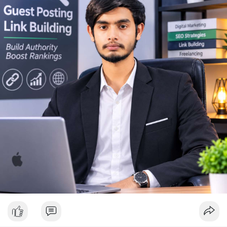
Lời khuyên ngắn gọn cho nhà đầu tư nhỏ lẻ: Theo dõi sát biến
động thanh khoản trên các sàn lớn trong 24-48 giờ tới. Không
nên FOMO hoặc hoảng loạn bán tháo khi thấy lệnh chuyển lớn.
Hãy đặt lệnh dừng lỗ hợp lý và chờ xác nhận xu hướng rõ ràng
trước khi vào lệnh mới.
#10btc
#650kusd
#chotloinganhan
#tichluydaihan
#btcmempool