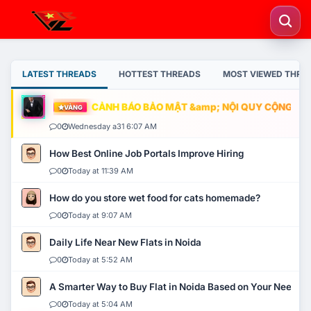
LATEST THREADS
HOTTEST THREADS
MOST VIEWED THRE
CẢNH BÁO BẢO MẬT &amp; NỘI QUY CỘNG ĐỒNG
VÀNG
0
Wednesday a31 6:07 AM
How Best Online Job Portals Improve Hiring
0
Today at 11:39 AM
How do you store wet food for cats homemade?
0
Today at 9:07 AM
Daily Life Near New Flats in Noida
0
Today at 5:52 AM
A Smarter Way to Buy Flat in Noida Based on Your Needs
0
Today at 5:04 AM