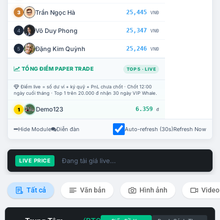
Trần Ngọc Hà
25,445
3
VNĐ
Võ Duy Phong
25,347
4
VNĐ
Đặng Kim Quỳnh
25,246
5
VNĐ
TỔNG ĐIỂM PAPER TRADE
TOP 5 · LIVE
Điểm live = số dư ví + ký quỹ + PnL chưa chốt · Chốt 12:00
ngày cuối tháng · Top 1 trên 20.000 đ nhận 30 ngày VIP Whale.
Demo123
6.359
1
đ
Hide Module
Diễn đàn
Auto-refresh (30s)
Refresh Now
Đang tải giá live...
LIVE PRICE
Tất cả
Văn bản
Hình ảnh
Video