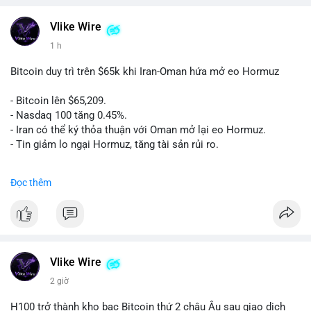
Vlike Wire
1 h
Bitcoin duy trì trên $65k khi Iran-Oman hứa mở eo Hormuz
- Bitcoin lên $65,209.
- Nasdaq 100 tăng 0.45%.
- Iran có thể ký thỏa thuận với Oman mở lại eo Hormuz.
- Tin giảm lo ngại Hormuz, tăng tài sản rủi ro.
#binancesquare
#cryptonews
#btc
Đọc thêm
$btc
#vlikevn
#titanbot
📰 Nguồn: CoinDesk
Vlike Wire
2 giờ
H100 trở thành kho bạc Bitcoin thứ 2 châu Âu sau giao dịch