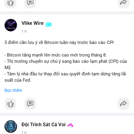
Vlike Wire
1 h
5 điểm cần lưu ý về Bitcoin tuần này trước báo cáo CPI
- Bitcoin tăng mạnh lên mức cao mới trong tháng 8.
- Thị trường chuyển sự chú ý sang báo cáo lạm phát (CPI) của
Mỹ.
- Tâm lý nhà đầu tư thay đổi sau quyết định tạm dừng tăng lãi
suất của Fed.
- Cần theo dõi sát sao dữ liệu CPI để dự đoán biến động tiếp
Đọc thêm
theo.
#bitcoin
#btc
#cryptonews
#binancesquare
#cpi
$btc
Đội Trinh Sát Cá Voi
#vlikevn
#titanbot
1 h