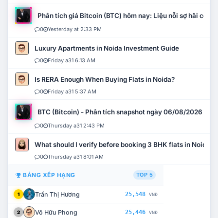
Phân tích giá Bitcoin (BTC) hôm nay: Liệu nỗi sợ hãi có mở 
0
Yesterday at 2:33 PM
Luxury Apartments in Noida Investment Guide
0
Friday a31 6:13 AM
Is RERA Enough When Buying Flats in Noida?
0
Friday a31 5:37 AM
BTC (Bitcoin) - Phân tích snapshot ngày 06/08/2026
0
Thursday a31 2:43 PM
What should I verify before booking 3 BHK flats in Noida?
0
Thursday a31 8:01 AM
BẢNG XẾP HẠNG
TOP 5
Trần Thị Hương
25,548
1
VNĐ
Võ Hữu Phong
25,446
2
VNĐ