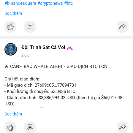
#binancesquare
#cryptonews
#btc
Đọc thêm
$btc
#vlikevn
#titanbot
📰 Nguồn: CoinDesk
Đội Trinh Sát Cá Voi
2 giờ
🚨 CẢNH BÁO WHALE ALERT - GIAO DỊCH BTC LỚN
Chi tiết giao dịch:
- Mã giao dịch: 27b99c05...77894731
- Khối lượng di chuyển: 52.0936 BTC
- Giá trị ước tính: $3,386,994.02 USD (theo thị giá $65,017.48
USD)
- Thời gian: 10:20
2 2026-08-10 UTC
Đọc thêm
Nhận định phân tích hành vi của Cá voi dựa trên giao dịch này:
Khối lượng 52.09 BTC tương đương 3.38 triệu USD được