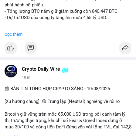
ngang.
phát hành cổ phiếu.
• Tin tức quốc tế: Hedge funds trên CME chuyển sang vị thế
- Tổng lượng BTC nắm giữ giảm xuống còn 840.447 BTC.
Long Bitcoin; Standard Chartered dự báo LINK đạt 200 USD
- Dự trữ USD của công ty tăng lên mức 4,65 tỷ USD.
vào năm 2030; MicroStrategy bán 1,690 BTC.
• Binance Announcements: Binance delist BTTC & POWR vào
#microstrategy
#btc
#cryptonews
#binancesquare
Đọc thêm
14/08; ra mắt các chiến dịch airdrop và cuộc thi trading.
$btc
💡 NHẬN ĐỊNH & KHUYẾN NGHỊ
• Nhận định: Thị trường đang trong giai đoạn tích lũy đi ngang
#vlikevn
#titanbot
(sideways) với tâm lý sợ hãi chiếm ưu thế. Sự dịch chuyển của
các quỹ phòng hộ sang vị thế Long là tín hiệu tích cực ngầm,
📰 Nguồn: CoinDesk
Crypto Daily Wire
nhưng biến động ngắn hạn vẫn cao.
18 m
• Khuyến nghị: Cẩn trọng với các lệnh Long/Short khi Bitcoin
chưa thoát khỏi vùng giá hiện tại. Theo dõi sát các tin tức về
📰 BẢN TIN TỔNG HỢP CRYPTO SÁNG - 10/08/2026
lạm phát (CPI) và động thái của các quỹ lớn.
[Xu hướng chung]: 🟡 Trung lập (Neutral) nghiêng về rủi ro
📊 Nguồn: Radar Tâm Lý Thị Trường
Bitcoin giữ vững trên mốc 65.000 USD trong bối cảnh tâm lý
thị trường thận trọng, khi chỉ số Fear & Greed Index dừng ở
mức 30/100 và dòng tiền DeFi đứng yên với tổng TVL đạt 142,8
tỷ USD.