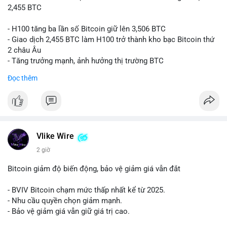
2,455 BTC
- H100 tăng ba lần số Bitcoin giữ lên 3,506 BTC
- Giao dịch 2,455 BTC làm H100 trở thành kho bạc Bitcoin thứ
2 châu Âu
- Tăng trưởng mạnh, ảnh hưởng thị trường BTC
Đọc thêm
#binancesquare
#cryptonews
#btc
$btc
#vlikevn
#titanbot
Vlike Wire
📰 Nguồn: Cointelegraph
2 giờ
Bitcoin giảm độ biến động, bảo vệ giảm giá vẫn đắt
- BVIV Bitcoin chạm mức thấp nhất kể từ 2025.
- Nhu cầu quyền chọn giảm mạnh.
- Bảo vệ giảm giá vẫn giữ giá trị cao.