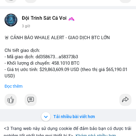
Đội Trinh Sát Cá Voi
3 giờ
🚨 CẢNH BÁO WHALE ALERT - GIAO DỊCH BTC LỚN
Chi tiết giao dịch:
- Mã giao dịch: dd358673...a58373b3
- Khối lượng di chuyển: 458.1010 BTC
- Giá trị ước tính: $29,863,609.09 USD (theo thị giá $65,190.01
USD)
- Thời gian: 09:19:51 2026-08-10 UTC
Đọc thêm
Nhận định phân tích hành vi của Cá voi dựa trên giao dịch này:
Khối lượng 458 BTC trị giá gần 30 triệu USD được di chuyển
trong một giao dịch duy nhất cho thấy đây là hành động của
một tổ chức lớn hoặc cá voi cấp cao. Việc chuyển toàn bộ số
Tải nhiều bài viết hơn
coin này mà không tách nhỏ thành nhiều giao dịch cho thấy
chủ thể không có ý định che giấu dòng tiền, thường là hành vi
<3 Trang web này sử dụng cookie để đảm bảo bạn có được trải
chuyển lên sàn giao dịch để chuẩn bị thanh khoản hoặc bán ra.
nghiệm tốt nhất trên mọi thiết bị ℇ>
Khám phá nhiều hơn