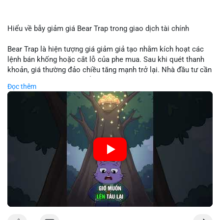
Hiểu về bẫy giảm giá Bear Trap trong giao dịch tài chính
Bear Trap là hiện tượng giá giảm giả tạo nhằm kích hoạt các
lệnh bán khống hoặc cắt lỗ của phe mua. Sau khi quét thanh
khoản, giá thường đảo chiều tăng mạnh trở lại. Nhà đầu tư cần
nhận diện mô hình này để tránh bị thao túng tâm lý và tối ưu
Đọc thêm
hóa điểm vào lệnh.
🎥 Xem video trực tiếp tại:
Nguồn: Cú Thông Thái