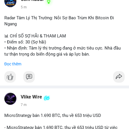
5 m
Radar Tâm Lý Thị Trường: Nỗi Sợ Bao Trùm Khi Bitcoin Đi
Ngang
📊 CHỈ SỐ SỢ HÃI & THAM LAM
• Điểm số: 30 (Sợ hãi)
• Nhận định: Tâm lý thị trường đang ở mức tiêu cực. Nhà đầu
tư thận trọng do biến động giá và áp lực bán.
Đọc thêm
📈 XU HƯỚNG TÌM KIẾM & THẢO LUẬN
• CoinGecko Trending: PENGU, MOW, DOS, PUMP, GRVT,
CASHCAT, TUT
• LunarCrush Trending: Ethereum, Solana, Dogecoin, Polkadot,
Chainlink
• Google Trends Việt Nam: Sông Tô Lịch, Nha khoa Tuyết
Vlike Wire
Chinh, Thống đốc, Bóng chuyền nữ, Việt Nam vs Malaysia
7 m
💬 DÒNG CHẢY TIN TỨC & TRUYỀN THÔNG
MicroStrategy bán 1.690 BTC, thu về 653 triệu USD
• Binance Square: Cộng đồng thảo luận mạnh về thua lỗ (PNL
âm), trải nghiệm coin rác, và sự nhàm chán của Bitcoin khi đi
- MicroStrategy bán 1.690 BTC, thu về 653 triệu USD từ việc