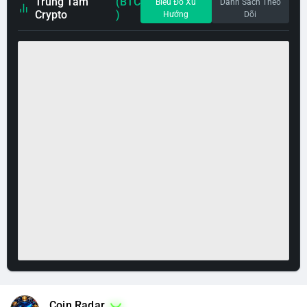
Trung Tâm
(BTC
Biểu Đồ Xu
Danh Sách Theo
Crypto
)
Hướng
Dõi
Coin Radar