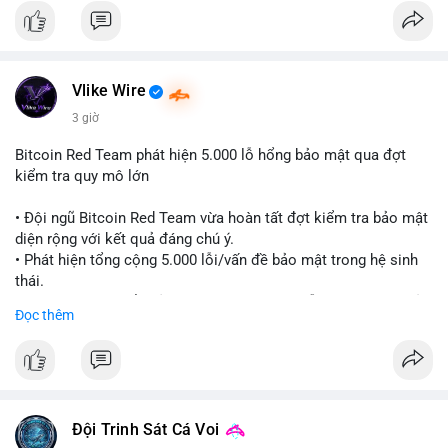
Đánh giá & Khuyến nghị giao dịch: Thị trường đang ở vùng tích
lũy với thanh khoản dồi dào nhưng tâm lý yếu. Nhà đầu tư nên
thận trọng, tránh sử dụng đòn bẩy quá cao trong giai đoạn này.
Chiến lược DCA (trung bình giá) cho các đồng coin chủ chốt
Vlike Wire
như BTC và ETH có thể được xem xét khi thị trường đang ở
vùng Extreme Fear. Cần theo dõi sát diễn biến TVL và dòng
3 giờ
tiền Stablecoin để xác nhận nhịp đảo chiều.
Bitcoin Red Team phát hiện 5.000 lỗ hổng bảo mật qua đợt
kiểm tra quy mô lớn
#extremefear
#tvldefi
#fundingratebtc
#stablecoinusdt
#ethereuml2
• Đội ngũ Bitcoin Red Team vừa hoàn tất đợt kiểm tra bảo mật
diện rộng với kết quả đáng chú ý.
• Phát hiện tổng cộng 5.000 lỗi/vấn đề bảo mật trong hệ sinh
thái.
• Các nhà phát triển cảnh báo về tình trạng hỗn loạn và các rủi
Đọc thêm
ro bảo mật đang bủa vây người dùng trong giai đoạn này.
#bitcoin
#cryptosecurity
#blockchain
#binancesquare
#btc
$btc
Đội Trinh Sát Cá Voi