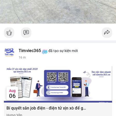
Timviec365
đã tạo sự kiện mới
16 m
Aug
06
Bí quyết săn job điện - điện tử xịn xò để gia tăng thu nhập ⚡
Hưng Yên