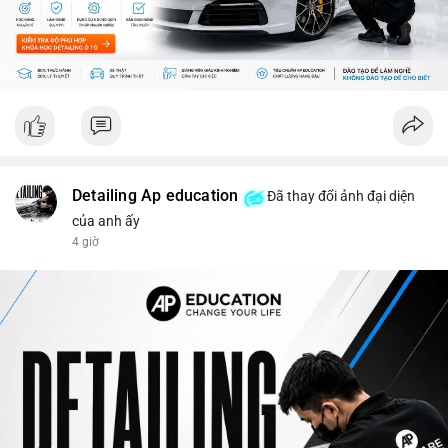
nhưng không đủ để khắc phục tâm lý sợ mạo. Người đầu tư
nên cẩn trọng, tập trung vào phân tích kỹ thuật và theo dõi các
thông tin chính từ các nguồn tin uy tín.
📊 Nguồn: Radar Tâm Lý Thị Trường
Detailing Ap education
Đã thay đổi ảnh đại diện
của anh ấy
4 giờ