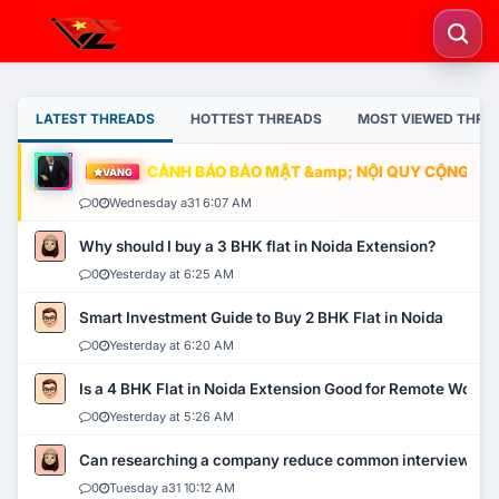
LATEST THREADS
HOTTEST THREADS
MOST VIEWED THRE
CẢNH BÁO BẢO MẬT &amp; NỘI QUY CỘNG ĐỒNG
VÀNG
0
Wednesday a31 6:07 AM
Why should I buy a 3 BHK flat in Noida Extension?
0
Yesterday at 6:25 AM
Smart Investment Guide to Buy 2 BHK Flat in Noida
0
Yesterday at 6:20 AM
Is a 4 BHK Flat in Noida Extension Good for Remote Work?
0
Yesterday at 5:26 AM
Can researching a company reduce common interview mi
0
Tuesday a31 10:12 AM