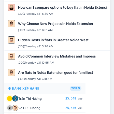
How can I compare options to buy flat in Noida Extension?
0
Tuesday a31 6:30 AM
Why Choose New Projects in Noida Extension
0
Tuesday a31 6:01 AM
Hidden Costs in flats in Greater Noida West
0
Tuesday a31 5:26 AM
Avoid Common Interview Mistakes and Impress
0
Monday a31 10:55 AM
Are flats in Noida Extension good for families?
0
Monday a31 7:10 AM
BẢNG XẾP HẠNG
TOP 5
Trần Thị Hương
25,548
1
VNĐ
Võ Hữu Phong
25,446
2
VNĐ