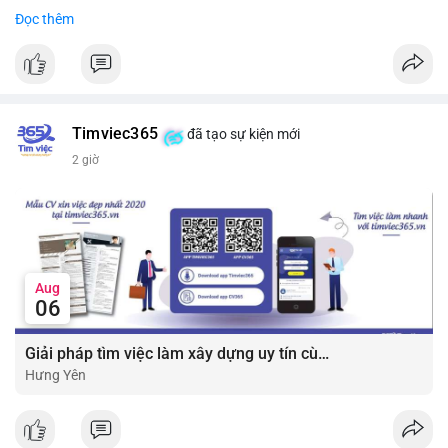
• Công ty tuyên bố đang mở rộng ứng dụng AI vào hầu hết các
Đọc thêm
#7btc
#chuyenvilanh
#giaodichwhale
#btcmempool
#451kusd
quy trình phát triển phần mềm.
#block
#ai
#fintech
#cryptonews
#binancesquare
$btc $eth
Timviec365
đã tạo sự kiện mới
#vlikevn
#titanbot
2 giờ
📰 Nguồn: Cointelegraph
Aug
06
Giải pháp tìm việc làm xây dựng uy tín cùng mức lương thưởng hấp dẫn ?️
Hưng Yên