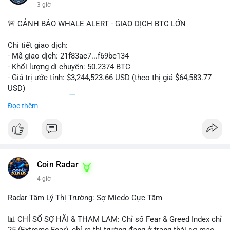
#vlikevn
#titanbot
3 giờ
📰 Nguồn: Cointelegraph
🚨 CẢNH BÁO WHALE ALERT - GIAO DỊCH BTC LỚN
Chi tiết giao dịch:
- Mã giao dịch: 21f83ac7...f69be134
- Khối lượng di chuyển: 50.2374 BTC
- Giá trị ước tính: $3,244,523.66 USD (theo thị giá $64,583.77
USD)
- Thời gian: 01:20
1 2026-08-06 UTC
Đọc thêm
Nhận định phân tích: Giao dịch 50.2374 BTC trị giá hơn 3.24
triệu USD được phát hiện trong mempool, chưa được xác
nhận. Với quy mô này, khả năng cao cá voi đang thực hiện
chiến lược chuyển ví lạnh để tích lũy dài hạn, không phải hành
Coin Radar
động bán tháo. Tuy nhiên, nếu dòng tiền này hướng về ví sàn
giao dịch tập trung trong các block tiếp theo, áp lực bán ngắn
4 giờ
hạn có thể hình thành, tác động tâm lý thị trường và gây biến
động giá quanh vùng $64,500.
Radar Tâm Lý Thị Trường: Sợ Miedo Cực Tâm
Lời khuyên: Nhà đầu tư nhỏ lẻ nên theo dõi địa chỉ đích của
📊 CHỈ SỐ SỢ HÃI & THAM LAM: Chỉ số Fear & Greed Index chỉ