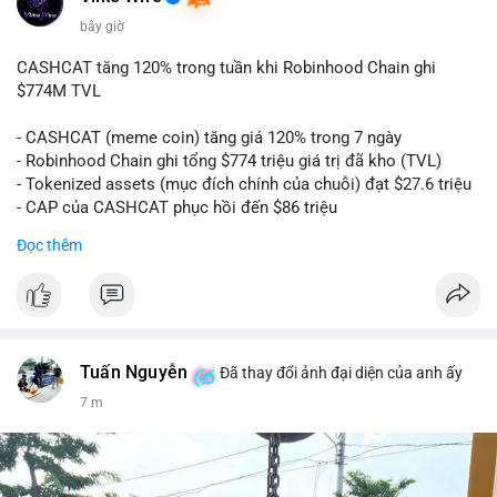
bây giờ
CASHCAT tăng 120% trong tuần khi Robinhood Chain ghi
$774M TVL
- CASHCAT (meme coin) tăng giá 120% trong 7 ngày
- Robinhood Chain ghi tổng $774 triệu giá trị đã kho (TVL)
- Tokenized assets (mục đích chính của chuỗi) đạt $27.6 triệu
- CAP của CASHCAT phục hồi đến $86 triệu
Đọc thêm
#binancesquare
#cryptonews
#cashcat
#btc
#eth
#web3
$cashcat
#vlikevn
#titanbot
Tuấn Nguyễn
Đã thay đổi ảnh đại diện của anh ấy
📰 Nguồn: CoinDesk
7 m