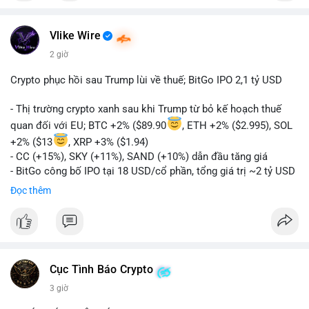
Vlike Wire
2 giờ
Crypto phục hồi sau Trump lùi về thuế; BitGo IPO 2,1 tỷ USD
- Thị trường crypto xanh sau khi Trump từ bỏ kế hoạch thuế
quan đối với EU; BTC +2% ($89.90
, ETH +2% ($2.995), SOL
+2% ($13
, XRP +3% ($1.94)
- CC (+15%), SKY (+11%), SAND (+10%) dẫn đầu tăng giá
- BitGo công bố IPO tại 18 USD/cổ phần, tổng giá trị ~2 tỷ USD
- Vitalik Buterin đề xuất DVT staking bản địa để tăng cường
Đọc thêm
bảo mật và phi tập trung Ethereum
- Hong Kong phát hành giấy phép stablecoin mới với yêu cầu
tuân thủ nghiêm ngặt
- Nga xác định crypto là tài sản hợp pháp, tạo tiền lệ pháp lý
- Trump hy vọng ký vào luật cấu trúc thị trường crypto sớm
Cục Tình Báo Crypto
nonostante sự bất đồng trong Quốc hội
- Saga’s EVM blockchain ngừng hoạt động sau cuộc tấn công
3 giờ
7 triệu USD