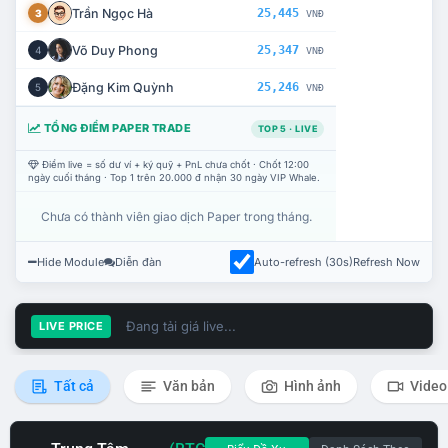
Trần Ngọc Hà
25,445
3
VNĐ
Võ Duy Phong
25,347
4
VNĐ
Đặng Kim Quỳnh
25,246
5
VNĐ
TỔNG ĐIỂM PAPER TRADE
TOP 5 · LIVE
Điểm live = số dư ví + ký quỹ + PnL chưa chốt · Chốt 12:00
ngày cuối tháng · Top 1 trên 20.000 đ nhận 30 ngày VIP Whale.
Chưa có thành viên giao dịch Paper trong tháng.
Hide Module
Diễn đàn
Auto-refresh (30s)
Refresh Now
Đang tải giá live...
LIVE PRICE
Tất cả
Văn bản
Hình ảnh
Video