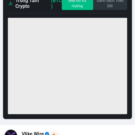
Trung Tâm
(BTC
Biểu Đồ Xu
Danh Sách Theo
Crypto
)
Hướng
Dõi
Vlike Wire