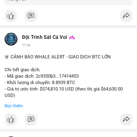
Đội Trinh Sát Cá Voi
17 m
🚨 CẢNH BÁO WHALE ALERT - GIAO DỊCH BTC LỚN
Chi tiết giao dịch:
- Mã giao dịch: 2c9350b3...17414453
- Khối lượng di chuyển: 8.8939 BTC
- Giá trị ước tính: $574,810.10 USD (theo thị giá $64,630.00
USD)
- Thời gian: 04:19:58 2026-08-06 UTC
Đọc thêm
Nhận định phân tích: Khối lượng 8.8939 BTC trị giá hơn nửa
triệu USD được di chuyển trong một giao dịch duy nhất cho
thấy dấu hiệu của một tổ chức hoặc cá nhân sở hữu lượng tài
sản lớn đang tái cơ cấu danh mục. Với mức giá hiện tại, hành