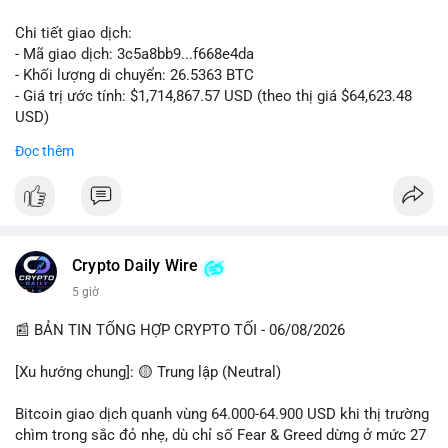
Chi tiết giao dịch:
- Mã giao dịch: 3c5a8bb9...f668e4da
- Khối lượng di chuyển: 26.5363 BTC
- Giá trị ước tính: $1,714,867.57 USD (theo thị giá $64,623.48
USD)
- Thời gian: 00:19:38 2026-08-06 UTC
Đọc thêm
Nhận định phân tích hành vi của Cá voi dựa trên giao dịch này:
Khối lượng 26.5363 BTC, tương đương 1.71 triệu USD, là mức
chuyển động đáng kể trong bối cảnh Bitcoin đang giao dịch
quanh vùng $64,600. Giao dịch chưa xác nhận (mempool) với
thời gian đêm muộn UTC cho thấy cá voi có thể đang tận dụng
Crypto Daily Wire
thanh khoản yếu để dịch chuyển tài sản mà không gây trượt
5 giờ
giá lớn. Nếu số BTC này được gửi lên sàn tập trung (CEX), khả
năng cao là chuẩn bị cho một lệnh bán lớn, tạo áp lực giảm
📰 BẢN TIN TỔNG HỢP CRYPTO TỐI - 06/08/2026
ngắn hạn. Ngược lại, nếu giao dịch chuyển đến ví lạnh hoặc ví
không thuộc sàn, đây là hành động tích lũy dài hạn, củng cố
[Xu hướng chung]: 🟡 Trung lập (Neutral)
niềm tin cho nhà đầu tư. Cần theo dõi thêm các giao dịch tiếp
theo từ cùng địa chỉ nguồn để xác nhận xu hướng.
Bitcoin giao dịch quanh vùng 64.000-64.900 USD khi thị trường
chìm trong sắc đỏ nhẹ, dù chỉ số Fear & Greed dừng ở mức 27