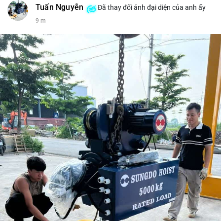
Tuấn Nguyễn
Đã thay đổi ảnh đại diện của anh ấy
📰 Nguồn: CoinDesk
9 m