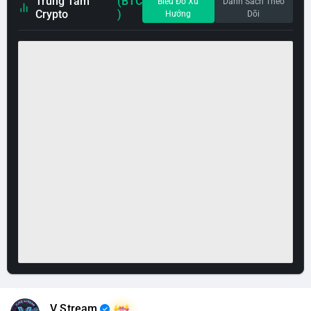
Trung Tâm
(BTC
Biểu Đồ Xu
Danh Sách Theo
Crypto
)
Hướng
Dõi
V Stream