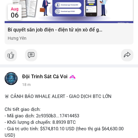
Aug
06
Bí quyết săn job điện - điện tử xịn xò để gia tăng thu nhập ⚡
Hưng Yên
Đội Trinh Sát Cá Voi
18 m
🚨 CẢNH BÁO WHALE ALERT - GIAO DỊCH BTC LỚN
Chi tiết giao dịch:
- Mã giao dịch: 2c9350b3...17414453
- Khối lượng di chuyển: 8.8939 BTC
- Giá trị ước tính: $574,810.10 USD (theo thị giá $64,630.00
USD)