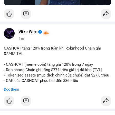
Vlike Wire
2 m
CASHCAT tăng 120% trong tuần khi Robinhood Chain ghi
$774M TVL
- CASHCAT (meme coin) tăng giá 120% trong 7 ngày
- Robinhood Chain ghi tổng $774 triệu giá trị đã kho (TVL)
- Tokenized assets (mục đích chính của chuỗi) đạt $27.6 triệu
- CAP của CASHCAT phục hồi đến $86 triệu
Đọc thêm
#binancesquare
#cryptonews
#cashcat
#btc
#eth
#web3
$cashcat
#vlikevn
#titanbot