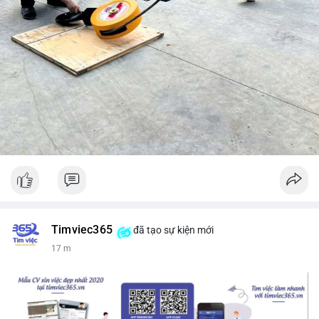
Timviec365
đã tạo sự kiện mới
17 m