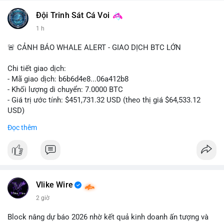
#binancesquare
#cryptonews
#digitalassetmarketclarityact
Đội Trinh Sát Cá Voi
#regulation
#cryptoregulation
1 h
$btc $eth
🚨 CẢNH BÁO WHALE ALERT - GIAO DỊCH BTC LỚN
#vlikevn
#titanbot
Chi tiết giao dịch:
- Mã giao dịch: b6b6d4e8...06a412b8
📰 Nguồn: CoinDesk
- Khối lượng di chuyển: 7.0000 BTC
- Giá trị ước tính: $451,731.32 USD (theo thị giá $64,533.12
USD)
- Thời gian: 03:19:44 2026-08-06 UTC
Đọc thêm
Nhận định phân tích:
Cá voi chuyển 7 BTC trị giá hơn 451 nghìn USD từ một địa chỉ
không xác định. Quy mô này nằm ở mức trung bình so với các
giao dịch whale điển hình, chưa đủ lớn để tạo áp lực bán trực
tiếp lên thị trường. Với mức giá hiện tại, động thái này thiên về
Vlike Wire
khả năng tái phân bổ danh mục đầu tư hoặc chuẩn bị thanh
2 giờ
khoản cho các giao dịch OTC. Tâm lý thị trường có thể bị ảnh
hưởng nhẹ, nhưng không đủ để gây biến động mạnh.
Block nâng dự báo 2026 nhờ kết quả kinh doanh ấn tượng và