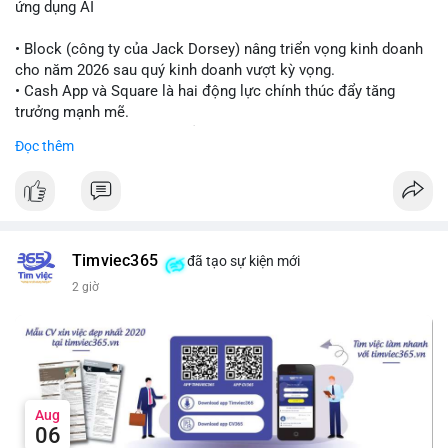
ứng dụng AI
Lời khuyên cho nhà đầu tư nhỏ lẻ:
Theo dõi thêm các giao dịch lớn liên tiếp trong 24 giờ tới. Nếu
• Block (công ty của Jack Dorsey) nâng triển vọng kinh doanh
xuất hiện chuỗi chuyển tiền lên sàn, cần thận trọng trước nguy
cho năm 2026 sau quý kinh doanh vượt kỳ vọng.
cơ điều chỉnh. Tránh hành động theo cảm xúc khi chưa xác
• Cash App và Square là hai động lực chính thúc đẩy tăng
nhận đầy đủ dòng tiền.
trưởng mạnh mẽ.
• Công ty tuyên bố đang mở rộng ứng dụng AI vào hầu hết các
Đọc thêm
#7btc
#chuyenvilanh
#giaodichwhale
#btcmempool
#451kusd
quy trình phát triển phần mềm.
#block
#ai
#fintech
#cryptonews
#binancesquare
$btc $eth
Timviec365
đã tạo sự kiện mới
#vlikevn
#titanbot
2 giờ
📰 Nguồn: Cointelegraph
Aug
06