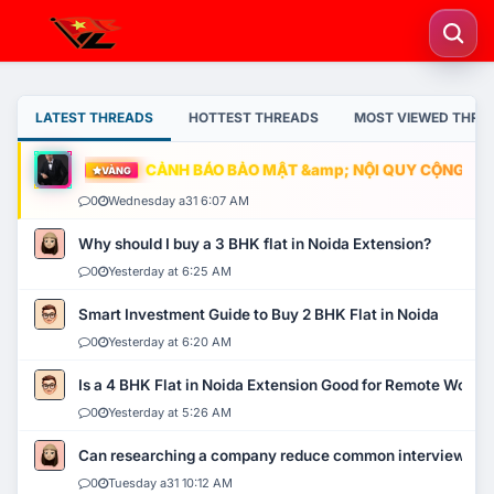
LATEST THREADS
HOTTEST THREADS
MOST VIEWED THRE
CẢNH BÁO BẢO MẬT &amp; NỘI QUY CỘNG ĐỒNG
VÀNG
0
Wednesday a31 6:07 AM
Why should I buy a 3 BHK flat in Noida Extension?
0
Yesterday at 6:25 AM
Smart Investment Guide to Buy 2 BHK Flat in Noida
0
Yesterday at 6:20 AM
Is a 4 BHK Flat in Noida Extension Good for Remote Work?
0
Yesterday at 5:26 AM
Can researching a company reduce common interview mi
0
Tuesday a31 10:12 AM