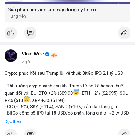
Giải pháp tìm việc làm xây dựng uy tín cùng mức lương thưởng hấp dẫn ?️
Hưng Yên
Vlike Wire
2 giờ
Crypto phục hồi sau Trump lùi về thuế; BitGo IPO 2,1 tỷ USD
- Thị trường crypto xanh sau khi Trump từ bỏ kế hoạch thuế
quan đối với EU; BTC +2% ($89.90
, ETH +2% ($2.995), SOL
+2% ($13
, XRP +3% ($1.94)
- CC (+15%), SKY (+11%), SAND (+10%) dẫn đầu tăng giá
- BitGo công bố IPO tại 18 USD/cổ phần, tổng giá trị ~2 tỷ USD
- Vitalik Buterin đề xuất DVT staking bản địa để tăng cường
Đọc thêm
bảo mật và phi tập trung Ethereum
- Hong Kong phát hành giấy phép stablecoin mới với yêu cầu