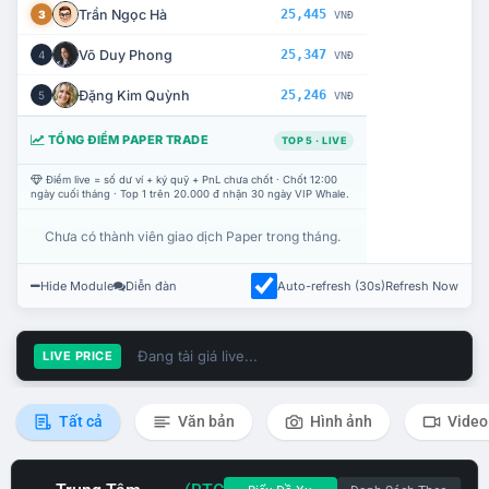
Trần Ngọc Hà
25,445
3
VNĐ
Võ Duy Phong
25,347
4
VNĐ
Đặng Kim Quỳnh
25,246
5
VNĐ
TỔNG ĐIỂM PAPER TRADE
TOP 5 · LIVE
Điểm live = số dư ví + ký quỹ + PnL chưa chốt · Chốt 12:00
ngày cuối tháng · Top 1 trên 20.000 đ nhận 30 ngày VIP Whale.
Chưa có thành viên giao dịch Paper trong tháng.
Hide Module
Diễn đàn
Auto-refresh (30s)
Refresh Now
Đang tải giá live...
LIVE PRICE
Tất cả
Văn bản
Hình ảnh
Video