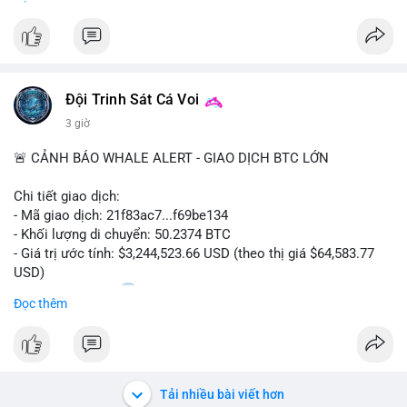
ro bảo mật đang bủa vây người dùng trong giai đoạn này.
#bitcoin
#cryptosecurity
#blockchain
#binancesquare
#btc
$btc
Đội Trinh Sát Cá Voi
#vlikevn
#titanbot
3 giờ
📰 Nguồn: Cointelegraph
🚨 CẢNH BÁO WHALE ALERT - GIAO DỊCH BTC LỚN
Chi tiết giao dịch:
- Mã giao dịch: 21f83ac7...f69be134
- Khối lượng di chuyển: 50.2374 BTC
- Giá trị ước tính: $3,244,523.66 USD (theo thị giá $64,583.77
USD)
- Thời gian: 01:20
1 2026-08-06 UTC
Đọc thêm
Nhận định phân tích: Giao dịch 50.2374 BTC trị giá hơn 3.24
triệu USD được phát hiện trong mempool, chưa được xác
nhận. Với quy mô này, khả năng cao cá voi đang thực hiện
chiến lược chuyển ví lạnh để tích lũy dài hạn, không phải hành
Tải nhiều bài viết hơn