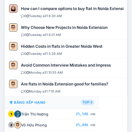
How can I compare options to buy flat in Noida Extension?
0
Tuesday a31 6:30 AM
Why Choose New Projects in Noida Extension
0
Tuesday a31 6:01 AM
Hidden Costs in flats in Greater Noida West
0
Tuesday a31 5:26 AM
Avoid Common Interview Mistakes and Impress
0
Monday a31 10:55 AM
Are flats in Noida Extension good for families?
0
Monday a31 7:10 AM
BẢNG XẾP HẠNG
TOP 5
Trần Thị Hương
25,548
1
VNĐ
Võ Hữu Phong
25,446
2
VNĐ