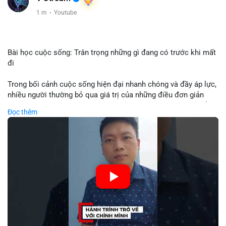
1 m
·
Youtube
Bài học cuộc sống: Trân trọng những gì đang có trước khi mất
đi
Trong bối cảnh cuộc sống hiện đại nhanh chóng và đầy áp lực,
nhiều người thường bỏ qua giá trị của những điều đơn giản
đang có trong tay – sức khỏe, gia đình, thời gian, hoặc sự ổn
Đọc thêm
định tài chính – cho tới khi chúng biến mất. Video từ kênh
Đồng Tâm nhắc nhở chúng ta về tầm quan trọng của sự biết ơn
và hiện tại, một bài học sâu sắc có thể áp dụng cũng vào quyết
định đầu tư: thay vì chạy theo lợi nhuận ngắn hạn hoặc xu
hướng bùng nổ, nhà đầu tư thông minh biết trân trọng và bảo
toàn tài sản hiện có, tránh rủi ro không cần thiết qua sự kiên
nhẫn và kỷ luật.
🎥 Xem video trực tiếp tại:
Nguồn: Đồng Tâm