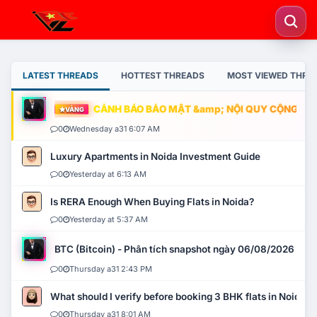
LATEST THREADS
HOTTEST THREADS
MOST VIEWED THRE
CẢNH BÁO BẢO MẬT &amp; NỘI QUY CỘNG ĐỒNG
VÀNG
0
Wednesday a31 6:07 AM
Luxury Apartments in Noida Investment Guide
0
Yesterday at 6:13 AM
Is RERA Enough When Buying Flats in Noida?
0
Yesterday at 5:37 AM
BTC (Bitcoin) - Phân tích snapshot ngày 06/08/2026
0
Thursday a31 2:43 PM
What should I verify before booking 3 BHK flats in Noida?
0
Thursday a31 8:01 AM