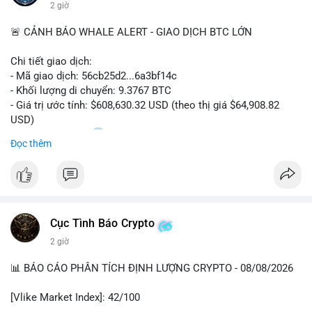
📰 Nguồn: CoinDesk
2 giờ
🚨 CẢNH BÁO WHALE ALERT - GIAO DỊCH BTC LỚN
Chi tiết giao dịch:
- Mã giao dịch: 56cb25d2...6a3bf14c
- Khối lượng di chuyển: 9.3767 BTC
- Giá trị ước tính: $608,630.32 USD (theo thị giá $64,908.82
USD)
- Thời gian: 02:20
0 2026-08-08 UTC
Đọc thêm
Nhận định phân tích:
Giao dịch gần 610 nghìn USD được thực hiện trong khung giờ
sáng sớm, thời điểm thanh khoản mỏng, cho thấy chủ ví ưu
tiên sự riêng tư hơn là tốc độ khớp lệnh. Với khối lượng trung
Cục Tình Báo Crypto
bình lớn này, khả năng cao là cá voi đang tái phân bổ tài sản
giữa các ví nóng hoặc chuyển sang ví lạnh để tích lũy dài hạn,
2 giờ
thay vì hành động bán tháo. Tuy nhiên, nếu dòng tiền này đổ
vào sàn giao dịch tập trung trong các khối tiếp theo, áp lực
📊 BÁO CÁO PHÂN TÍCH ĐỊNH LƯỢNG CRYPTO - 08/08/2026
bán sẽ gia tăng đáng kể, tác động tiêu cực đến tâm lý nhà đầu
cơ ngắn hạn.
[Vlike Market Index]: 42/100