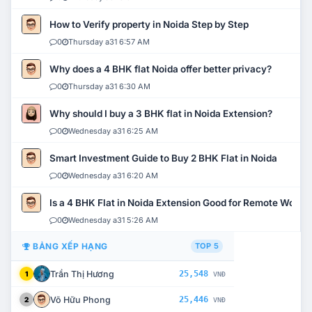
How to Verify property in Noida Step by Step
0
Thursday a31 6:57 AM
Why does a 4 BHK flat Noida offer better privacy?
0
Thursday a31 6:30 AM
Why should I buy a 3 BHK flat in Noida Extension?
0
Wednesday a31 6:25 AM
Smart Investment Guide to Buy 2 BHK Flat in Noida
0
Wednesday a31 6:20 AM
Is a 4 BHK Flat in Noida Extension Good for Remote Work?
0
Wednesday a31 5:26 AM
BẢNG XẾP HẠNG
TOP 5
Trần Thị Hương
25,548
1
VNĐ
Võ Hữu Phong
25,446
2
VNĐ