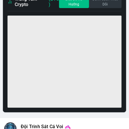
Crypto
)
Hướng
Dõi
Đội Trinh Sát Cá Voi