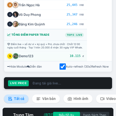
Trần Ngọc Hà
25,445
3
VNĐ
Võ Duy Phong
25,347
4
VNĐ
Đặng Kim Quỳnh
25,246
5
VNĐ
TỔNG ĐIỂM PAPER TRADE
TOP 5 · LIVE
Điểm live = số dư ví + ký quỹ + PnL chưa chốt · Chốt 12:00
ngày cuối tháng · Top 1 trên 20.000 đ nhận 30 ngày VIP Whale.
Demo123
10.115
1
đ
Hide Module
Diễn đàn
Auto-refresh (30s)
Refresh Now
Đang tải giá live...
LIVE PRICE
Tất cả
Văn bản
Hình ảnh
Video
Trung Tâm
(BTC
Biểu Đồ Xu
Danh Sách Theo