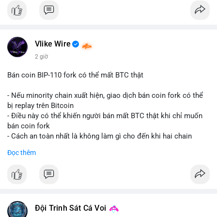
Vlike Wire
2 giờ
Bán coin BIP-110 fork có thể mất BTC thật
- Nếu minority chain xuất hiện, giao dịch bán coin fork có thể
bị replay trên Bitcoin
- Điều này có thể khiến người bán mất BTC thật khi chỉ muốn
bán coin fork
- Cách an toàn nhất là không làm gì cho đến khi hai chain
được tách riêng
Đọc thêm
-
#binancesquare
#cryptonews
#btc
#bip110
$btc
#vlikevn
#titanbot
Đội Trinh Sát Cá Voi