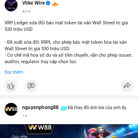
Vlike Wire
43 m
XRP Ledger sửa đổi bảo mật token tài sản Wall Street trị giá
530 triệu USD
- Đề xuất sửa đổi XRPL cho phép bảo mật token hóa tài sản
Wall Street trị giá 530 triệu USD.
- Cơ chế mã hóa số dư và số tiền chuyển, vẫn cho phép issuer,
auditor, regulator truy cập chọn lọc.
- Mục tiêu: tăng tính riêng tư, tuân thủ quy định, bảo vệ dữ liệu
Đọc thêm
tài chính.
- Đề xuất đang được xem xét bởi cộng đồng XRPL và các tổ
chức tài chính.
#binancesquare
#cryptonews
#xrp
nguyenphong88
Đã thay đổi ảnh bìa của anh ấy
$xrp
1 h
#vlikevn
#titanbot