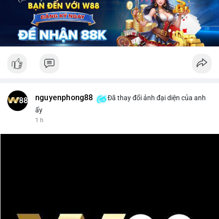
📰 Nguồn: CoinDesk
nguyenphong88
Đã thay đổi ảnh đại diện của anh
ấy
1 h