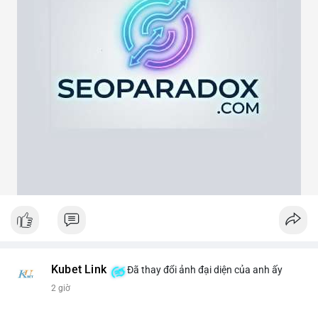
Lời khuyên ngắn gọn cho nhà đầu tư nhỏ lẻ:
Hãy theo dõi xác nhận giao dịch và dòng tiền tiếp theo. Nếu
BTC bị chuyển lên sàn trong khung giờ thanh khoản thấp, hãy
thận trọng với nhịp điều chỉnh ngắn hạn. Không nên hành động
theo cảm xúc, hãy đặt lệnh dựa trên vùng hỗ trợ và kháng cự rõ
ràng.
#21dot71btc
#mempoolbtc
#chuyentiencavoi
#aplucban
#biendonggia
Kubet Link
Đã thay đổi ảnh đại diện của anh ấy
2 giờ