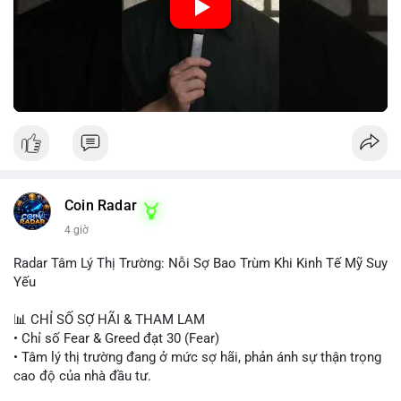
hiệu tích cực, nhưng Funding Rate thấp và tâm lý Fear cho thấy
chưa có động lực tăng giá mạnh. Nhà đầu tư nên thận trọng,
tránh sử dụng đòn bẩy cao. Với Vlike Market Index ở mức
42/100, chiến lược hợp lý là quan sát và chờ đợi tín hiệu rõ
ràng hơn. Nếu BTC giữ được vùng hỗ trợ hiện tại và Fear &
Greed Index phục hồi lên trên 40, có thể xem xét mua dần.
Ngược lại, nếu phá vỡ hỗ trợ, nên cắt lỗ sớm.
#vlikemarketindex42
#fearindex30
#fundingratethap
#phigiadathap
#tvlondinh
Coin Radar
4 giờ
Radar Tâm Lý Thị Trường: Nỗi Sợ Bao Trùm Khi Kinh Tế Mỹ Suy
Yếu
📊 CHỈ SỐ SỢ HÃI & THAM LAM
• Chỉ số Fear & Greed đạt 30 (Fear)
• Tâm lý thị trường đang ở mức sợ hãi, phản ánh sự thận trọng
cao độ của nhà đầu tư.