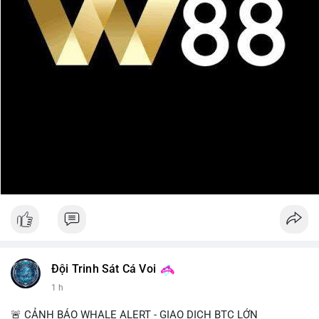
Đội Trinh Sát Cá Voi
1 h
🚨 CẢNH BÁO WHALE ALERT - GIAO DỊCH BTC LỚN