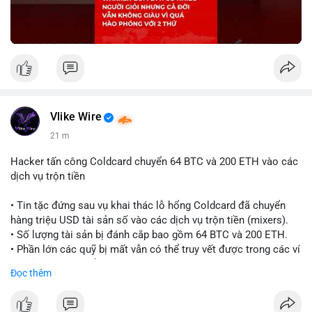
Vlike Wire
21 m
Hacker tấn công Coldcard chuyển 64 BTC và 200 ETH vào các
dịch vụ trộn tiền
• Tin tặc đứng sau vụ khai thác lỗ hổng Coldcard đã chuyển
hàng triệu USD tài sản số vào các dịch vụ trộn tiền (mixers).
• Số lượng tài sản bị đánh cắp bao gồm 64 BTC và 200 ETH.
• Phần lớn các quỹ bị mất vẫn có thể truy vết được trong các ví
do kẻ tấn công kiểm soát.
Đọc thêm
#coldcard
#cryptohack
#btc
#eth
#binancesquare
#cryptonews