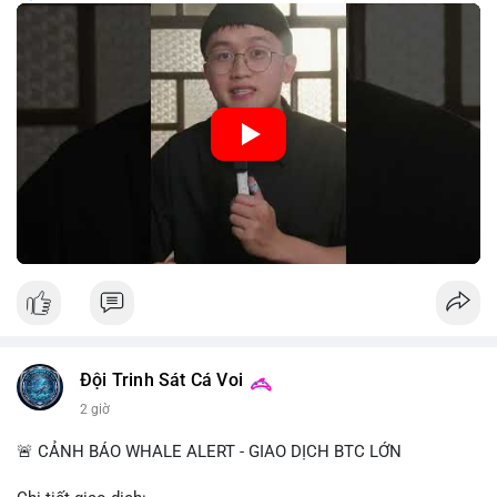
trung, CBDC là hình thức tiền pháp định được phát hành và
quản lý trực tiếp bởi Ngân hàng Trung ương nhằm tối ưu hóa
hệ thống thanh toán và tăng cường hiệu quả chính sách tiền tệ.
Việc triển khai CBDC hứa hẹn sẽ thay đổi diện mạo của hạ
tầng tài chính truyền thống, mang lại sự tiện lợi trong giao dịch
nhưng cũng đặt ra nhiều thách thức về quyền riêng tư và an
ninh mạng.
🎥 Xem video trực tiếp tại:
Nguồn: 5 Phút Crypto
Đội Trinh Sát Cá Voi
2 giờ
🚨 CẢNH BÁO WHALE ALERT - GIAO DỊCH BTC LỚN