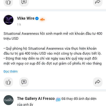
Vlike Wire
1 h
Situational Awareness hồi sinh mạnh mẽ với khoản đầu tư 400
triệu USD
• Quỹ phòng hộ Situational Awareness vừa thực hiện khoản
đầu tư trị giá 400 triệu USD vào một công ty chưa được tiết lộ.
• Động thái này diễn ra chỉ vài ngày sau khi quỹ này suýt đối
mặt với nguy cơ sụp đổ do đợt sụt giảm cổ phiếu AI vào tháng
7.
Đọc thêm
• Sự trở lại này đánh dấu bước phục hồi đáng chú ý của quỹ
sau giai đoạn khủng hoảng.
#cryptonews
#investment
#situationalawareness
#financenews
The Gallery Al Fresco
Đã thay đổi ảnh đại diện
$btc $eth
của anh ấy