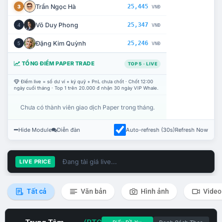
Trần Ngọc Hà
25,445
3
VNĐ
Võ Duy Phong
25,347
4
VNĐ
Đặng Kim Quỳnh
25,246
5
VNĐ
TỔNG ĐIỂM PAPER TRADE
TOP 5 · LIVE
Điểm live = số dư ví + ký quỹ + PnL chưa chốt · Chốt 12:00
ngày cuối tháng · Top 1 trên 20.000 đ nhận 30 ngày VIP Whale.
Chưa có thành viên giao dịch Paper trong tháng.
Hide Module
Diễn đàn
Auto-refresh (30s)
Refresh Now
Đang tải giá live...
LIVE PRICE
Tất cả
Văn bản
Hình ảnh
Video