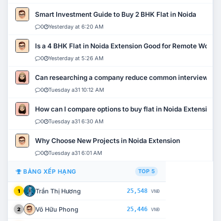
Smart Investment Guide to Buy 2 BHK Flat in Noida
0
Yesterday at 6:20 AM
Is a 4 BHK Flat in Noida Extension Good for Remote Work?
0
Yesterday at 5:26 AM
Can researching a company reduce common interview mi
0
Tuesday a31 10:12 AM
How can I compare options to buy flat in Noida Extension?
0
Tuesday a31 6:30 AM
Why Choose New Projects in Noida Extension
0
Tuesday a31 6:01 AM
BẢNG XẾP HẠNG
TOP 5
Trần Thị Hương
25,548
1
VNĐ
Võ Hữu Phong
25,446
2
VNĐ