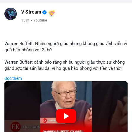
V Stream
15 m
·
Youtube
Warren Buffett: Nhiều người giàu nhưng không giàu vĩnh viễn vì
quá hảo phóng với 2 thứ
Warren Buffett cảnh báo rằng nhiều người giàu thực sự không
giữ được tài sản lâu dài vì họ quá hảo phóng với tiền và thời
gian. Quyên góp liên tục làm giảm vốn đầu tư, hạn chế lợi
Đọc thêm
nhuận tái đầu tư và suy giảm sức mạnh tăng trưởng danh mục.
Đối với nhà đầu tư crypto, giữ lại lợi nhuận để tái đầu tư vào
dự án tiềm năng quan trọng hơn chia sẻ quá mức. Cân bằng
đóng góp xã hội và bảo vệ tài sản giúp nhà đầu tư đạt được
bền vững tài chính mà Buffett đề cao.
🎥 Xem video trực tiếp tại:
Nguồn: KIEN THUC KINH TE