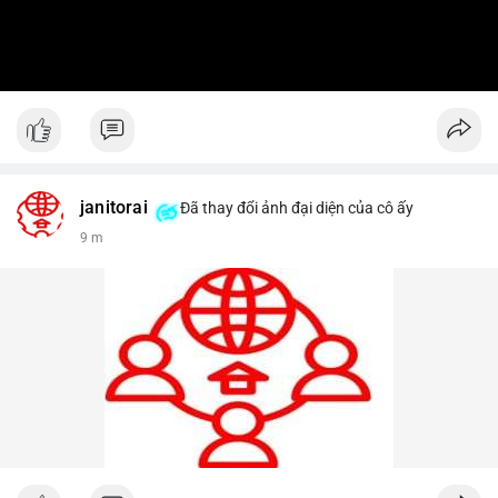
janitorai
Đã thay đổi ảnh đại diện của cô ấy
9 m