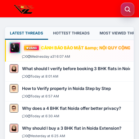
LATEST THREADS
HOTTEST THREADS
MOST VIEWED THRE
CẢNH BÁO BẢO MẬT &amp; NỘI QUY CỘNG ĐỒNG
VÀNG
0
Wednesday a31 6:07 AM
What should I verify before booking 3 BHK flats in Noida?
0
Today at 8:01 AM
How to Verify property in Noida Step by Step
0
Today at 6:57 AM
Why does a 4 BHK flat Noida offer better privacy?
0
Today at 6:30 AM
Why should I buy a 3 BHK flat in Noida Extension?
0
Yesterday at 6:25 AM