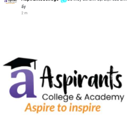
ấy
2 m