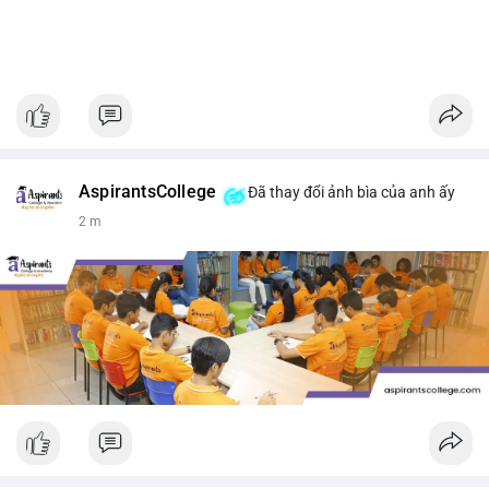
AspirantsCollege
Đã thay đổi ảnh bìa của anh ấy
2 m