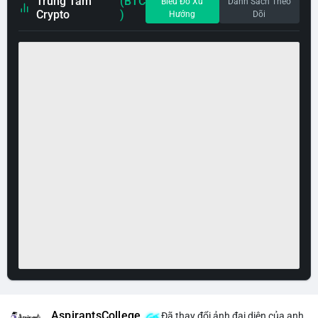
Trung Tâm
(BTC
Biểu Đồ Xu
Danh Sách Theo
Crypto
)
Hướng
Dõi
AspirantsCollege
Đã thay đổi ảnh đại diện của anh