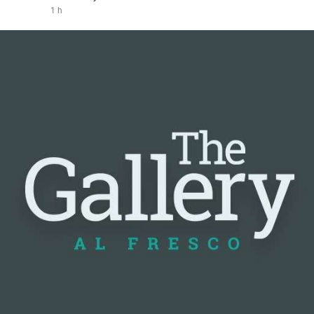
1 h
#vlikevn
#titanbot
📰 Nguồn: Cointelegraph