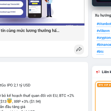
Xu hướn
#titanbo
Giải pháp tìm việc làm xây dựng uy tín cùng mức lương thưởng hấp dẫn ?️
#vlikevn
#crypto
#binanc
#btc
Liên k
itGo IPO 2,1 tỷ USD
BTC VIP #
từ bỏ kế hoạch thuế quan đối với EU; BTC +2%
($13
, XRP +3% ($1.94)
ẫn đầu tăng giá