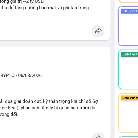
tổng giá trị ~2 tỷ USD
n địa để tăng cường bảo mật và phi tập trung
ETH VIP #
oin mới với yêu cầu tuân thủ nghiêm ngặt
 tạo tiền lệ pháp lý
ị trường crypto sớm nonostante sự bất đồng trong
g sau cuộc tấn công 7 triệu USD
n lương một phần dưới dạng Bitcoin
USDT VIP
#sol
#xrp
#bitgo
#vitalikbuterin
#stablecoin
knshake
YPTO - 06/08/2026
sand
#sand
BNB VIP 
i qua giai đoán cực kỳ thận trọng khi chỉ số Sợ
e Fear), phản ánh tâm lý bi quan bao trùm dù
ương đối.
ổng TVL DeFi đạt 142,24 tỷ USD, tăng nhẹ 0,59%
41,47 tỷ USD, trong khi cuộc đua vị trí thứ 2 rất sát