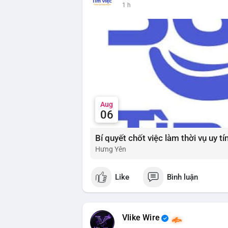
lũy dài hạn, khi tâm lý bi quan đạt đỉnh 
1 h
📰 Nguồn: Cointelegraph
Đánh giá & Khuyến nghị giao dịch: Thị tr
nhưng tâm lý yếu. Nhà đầu tư nên thận tr
đoạn này. Chiến lược DCA (trung bình g
thể được xem xét khi thị trường đang ở 
và dòng tiền Stablecoin để xác nhận nhị
#extremefear
#tvldefi
#fundingratebtc
#s
Aug
06
Hưng Yên
Like
Bình luận
Vlike Wire