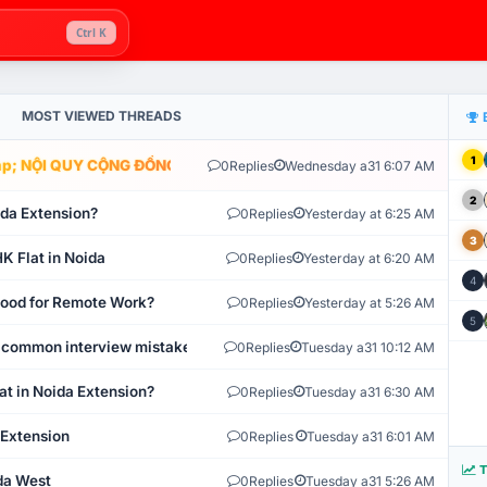
Ctrl K
MOST VIEWED THREADS
1
; NỘI QUY CỘNG ĐỒNG VLIKE.VN: HỆ THỐNG GIÁM SÁT TỰ ĐỘNG V
0
Replies
Wednesday a31 6:07 AM
2
ida Extension?
0
Replies
Yesterday at 6:25 AM
3
K Flat in Noida
0
Replies
Yesterday at 6:20 AM
4
 Good for Remote Work?
0
Replies
Yesterday at 5:26 AM
5
 common interview mistakes?
0
Replies
Tuesday a31 10:12 AM
at in Noida Extension?
0
Replies
Tuesday a31 6:30 AM
 Extension
0
Replies
Tuesday a31 6:01 AM
T
ida West
0
Replies
Tuesday a31 5:26 AM