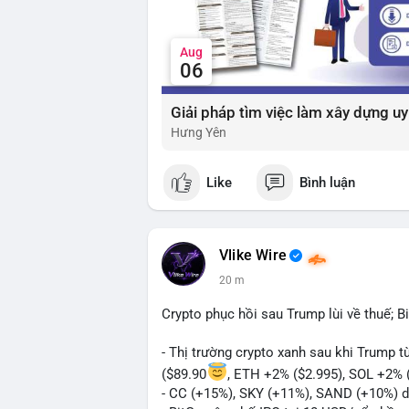
Aug
06
Hưng Yên
Like
Bình luận
Vlike Wire
20 m
Crypto phục hồi sau Trump lùi về thuế; B
- Thị trường crypto xanh sau khi Trump 
($89.90
, ETH +2% ($2.995), SOL +2% 
- CC (+15%), SKY (+11%), SAND (+10%) d