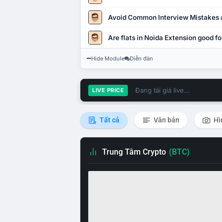
Avoid Common Interview Mistakes 
Are flats in Noida Extension good fo
Hide Module
Diễn đàn
Đang tải giá live...
LIVE PRICE
Tất cả
Văn bản
Hì
Trung Tâm Crypto
(BTC)