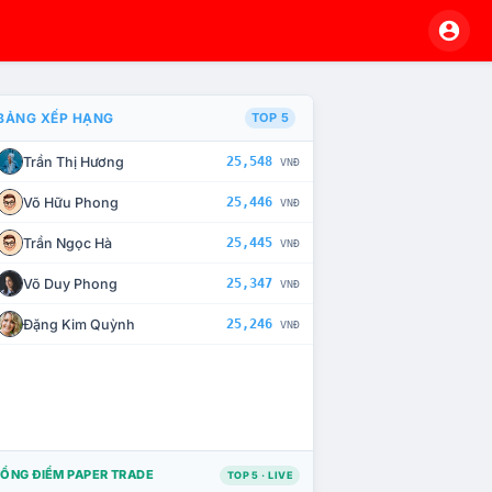
BẢNG XẾP HẠNG
TOP 5
Trần Thị Hương
25,548
VNĐ
À CHẾ TÀI XỬ LÝ VI PHẠM
Võ Hữu Phong
25,446
VNĐ
Trần Ngọc Hà
25,445
VNĐ
Võ Duy Phong
25,347
VNĐ
Đặng Kim Quỳnh
25,246
VNĐ
ỔNG ĐIỂM PAPER TRADE
TOP 5 · LIVE