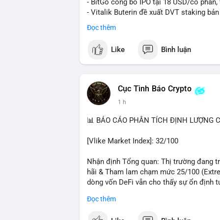
- BitGo công bố IPO tại 18 USD/cổ phần, 
- Vitalik Buterin đề xuất DVT staking bả
Ethereum
Đọc thêm
- Hong Kong phát hành giấy phép stablec
- Nga xác định crypto là tài sản hợp pháp,
Like
Bình luận
- Trump hy vọng ký vào luật cấu trúc th
Quốc hội
- Saga’s EVM blockchain ngừng hoạt độn
- Steak ’n Shake cho phép nhân viên nhậ
Cục Tình Báo Crypto
#binancesquare
#cryptonews
#btc
#eth
1 h
#hongkong
#russia
#trump
#saga
#stea
📊 BÁO CÁO PHÂN TÍCH ĐỊNH LƯỢNG CR
$btc $eth $sol $xrp $cc
#cc
$sky
#sky
$
[Vlike Market Index]: 32/100
#vlikevn
#titanbot
Nhận định Tổng quan: Thị trường đang trả
📰 Nguồn: Decrypt
hãi & Tham lam chạm mức 25/100 (Extrem
dòng vốn DeFi vẫn cho thấy sự ổn định t
Đọc thêm
Phân tích Dòng tiền DeFi (DefiLlama): T
trong 24h qua. Ethereum vẫn thống trị với 