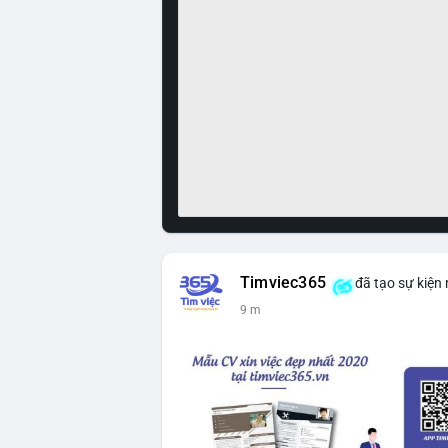
Timviec365
đã tạo sự kiện
9 m