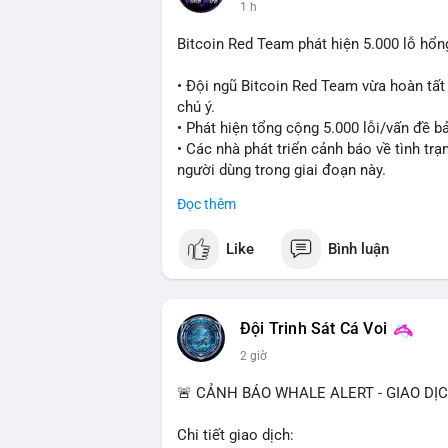
1 h
Bitcoin Red Team phát hiện 5.000 lỗ hổ
• Đội ngũ Bitcoin Red Team vừa hoàn tất
chú ý.
• Phát hiện tổng cộng 5.000 lỗi/vấn đề bả
• Các nhà phát triển cảnh báo về tình tr
người dùng trong giai đoạn này.
Đọc thêm
#bitcoin
#cryptosecurity
#blockchain
#b
Like
Bình luận
$btc
#vlikevn
#titanbot
Đội Trinh Sát Cá Voi
📰 Nguồn: Cointelegraph
2 giờ
🚨 CẢNH BÁO WHALE ALERT - GIAO DỊ
Chi tiết giao dịch: