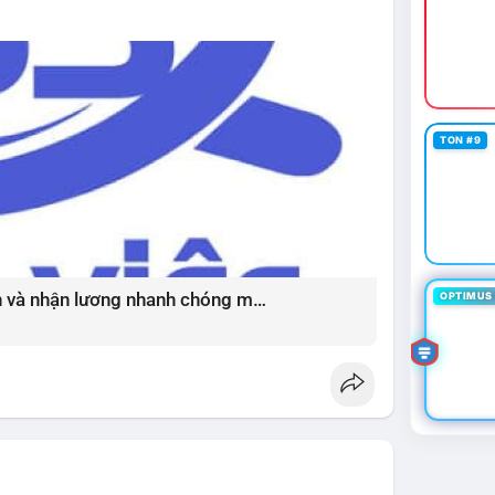
thường đi kèm với cơ hội mua vào tốt.
ường đang ở vùng tích lũy với thanh khoản dồi dào
ọng, tránh sử dụng đòn bẩy quá cao trong giai
iá) cho các đồng coin chủ chốt như BTC và ETH có
vùng Extreme Fear. Cần theo dõi sát diễn biến TVL
p đảo chiều.
TON #9
tablecoinusdt
#ethereuml2
Bí quyết chốt việc làm thời vụ uy tín và nhận lương nhanh chóng mỗi ngày ?
OPTIMUS 