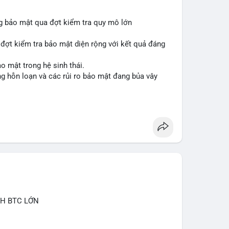
ng bảo mật qua đợt kiểm tra quy mô lớn
 đợt kiểm tra bảo mật diện rộng với kết quả đáng
o mật trong hệ sinh thái.
ạng hỗn loạn và các rủi ro bảo mật đang bủa vây
inancesquare
#btc
CH BTC LỚN