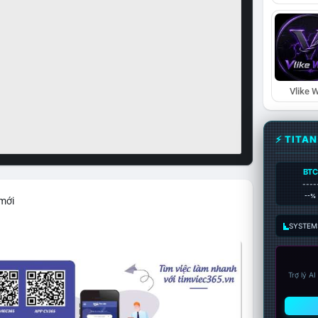
Vlike W
⚡ TITA
BTC
----
--%
 mới
SYSTEM:
Trợ lý A