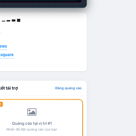
g ▁ ▂ ▃ ▄
t
news
esquare
ết tài trợ
Đăng quảng cáo
1
Quảng cáo tại vị trí #1
Nhấn để đặt quảng cáo của bạn