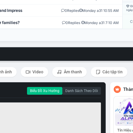
Đi
and Impress
0
Replies
Monday a31 10:55 AM
ngày
C
r families?
0
Replies
Monday a31 7:10 AM
nh ảnh
Video
Âm thanh
Các tập tin
Thàn
Biểu Đồ Xu Hướng
Danh Sách Theo Dõi
Tín Hiệu