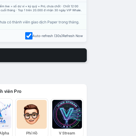
ểm live = số dư ví + ký quỹ + PnL chưa chốt · Chốt 12:00
 cuối tháng · Top 1 trên 20.000 đ nhận 30 ngày VIP Whale.
hưa có thành viên giao dịch Paper trong tháng.
Auto-refresh (30s)
Refresh Now
h viên Pro
 Alpha
Phí Hồ
V Stream