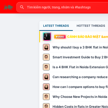
LATEST THREADS
HOTTEST THREADS
CẢNH BÁO BẢO MẬT &amp
VÀNG
Why should I buy a 3 BHK flat in No
Smart Investment Guide to Buy 2 BH
Is a 4 BHK Flat in Noida Extension
Can researching a company reduce
How can I compare options to buy fl
Why Choose New Projects in Noida
Hidden Costs in flats in Greater No