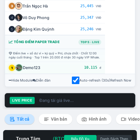
Trần Ngọc Hà
25,445
3
VNĐ
Võ Duy Phong
25,347
4
VNĐ
Đặng Kim Quỳnh
25,246
5
VNĐ
TỔNG ĐIỂM PAPER TRADE
TOP 5 · LIVE
Điểm live = số dư ví + ký quỹ + PnL chưa chốt · Chốt 12:00
ngày cuối tháng · Top 1 trên 20.000 đ nhận 30 ngày VIP Whale.
Demo123
10.115
1
đ
Hide Module
Diễn đàn
Auto-refresh (30s)
Refresh Now
Đang tải giá live...
LIVE PRICE
Tất cả
Văn bản
Hình ảnh
Video
Trung Tâm
(BTC
Biểu Đồ Xu
Danh Sách Theo