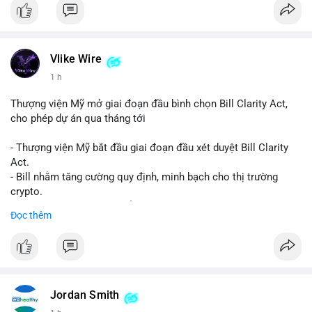
Vlike Wire
1 h
Thượng viện Mỹ mở giai đoạn đầu bình chọn Bill Clarity Act,
cho phép dự án qua tháng tới
- Thượng viện Mỹ bắt đầu giai đoạn đầu xét duyệt Bill Clarity
Act.
- Bill nhằm tăng cường quy định, minh bạch cho thị trường
crypto.
- Đạt 60 phiếu cần thiết để tiến tới tháng tới.
Đọc thêm
- Bill có thể ảnh hưởng pháp lý, hoạt động của các đồng tiền kỹ
thuật số.
#binancesquare
#cryptonews
#regulation
#ussenate
#clarityact
Jordan Smith
$btc $eth