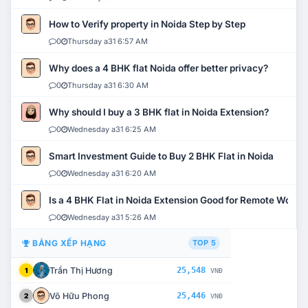
How to Verify property in Noida Step by Step
0
Thursday a31 6:57 AM
Why does a 4 BHK flat Noida offer better privacy?
0
Thursday a31 6:30 AM
Why should I buy a 3 BHK flat in Noida Extension?
0
Wednesday a31 6:25 AM
Smart Investment Guide to Buy 2 BHK Flat in Noida
0
Wednesday a31 6:20 AM
Is a 4 BHK Flat in Noida Extension Good for Remote Work?
0
Wednesday a31 5:26 AM
BẢNG XẾP HẠNG
TOP 5
Trần Thị Hương
25,548
1
VNĐ
Võ Hữu Phong
25,446
2
VNĐ