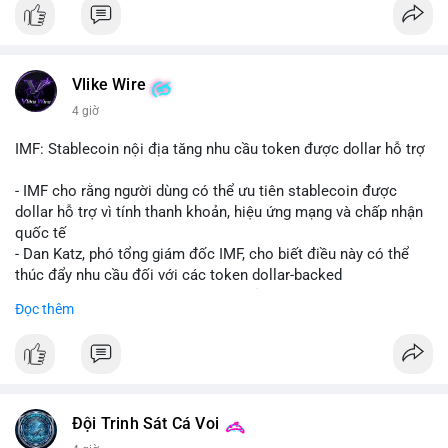
coin được tìm kiếm nhiều nhất. Chủ đề NFT (Pudgy Penguins),
AI (Hyperliquid) và ổn định (BSV) nổi bật.
💬 DÒNG CHẢY TIN TỨC & TRUYỀN THÔNG: Bàn tán trên
Vlike Wire
Binance Square tập trung vào lệnh kẹp, dự báo NVDA và Musk
4 giờ
Starship 13. Telegram nhấn mạnh luật mới tại Brazil và tranh
luận về Clearity Act.
IMF: Stablecoin nội địa tăng nhu cầu token được dollar hỗ trợ
💡 NHẬN ĐỊNH & KHUYẾN NGHỊ: Tâm lý ngắn hạn vẫn tiêu
- IMF cho rằng người dùng có thể ưu tiên stablecoin được
cực do sợ hãi, nhưng xu hướng coin nhỏ và tin tức AI/NVIDA
dollar hỗ trợ vì tính thanh khoản, hiệu ứng mạng và chấp nhận
có thể tạo cơ hội mua sớm. Cần theo dõi sự thay đổi trong
quốc tế
chính sách crypto Mỹ.
- Dan Katz, phó tổng giám đốc IMF, cho biết điều này có thể
thúc đẩy nhu cầu đối với các token dollar-backed
📊 Nguồn: Radar Tâm Lý Thị Trường
- Nhận định được đưa ra trong bối cảnh các quốc gia phát
Đọc thêm
triển stablecoin nội địa
$btc $eth
#vlikevn
#titanbot
Đội Trinh Sát Cá Voi
📰 Nguồn: Cointelegraph