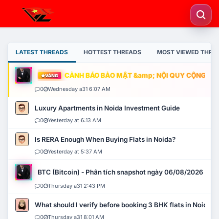
LATEST THREADS
HOTTEST THREADS
MOST VIEWED THRE
CẢNH BÁO BẢO MẬT &amp; NỘI QUY CỘNG ĐỒNG
VÀNG
0
Wednesday a31 6:07 AM
Luxury Apartments in Noida Investment Guide
0
Yesterday at 6:13 AM
Is RERA Enough When Buying Flats in Noida?
0
Yesterday at 5:37 AM
BTC (Bitcoin) - Phân tích snapshot ngày 06/08/2026
0
Thursday a31 2:43 PM
What should I verify before booking 3 BHK flats in Noida?
0
Thursday a31 8:01 AM