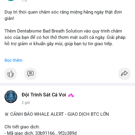
1 h
#vlikevn
#titanbot
Duy trì thói quen chăm sóc răng miệng hằng ngày thật đơn
giản!
📰 Nguồn: CoinDesk
Thêm Dentabiome Bad Breath Solution vào quy trình chăm
sóc của bạn để có hơi thở thơm mát suốt cả ngày. Giải pháp
hỗ trợ giảm vi khuẩn gây mùi, giúp bạn tự tin giao tiếp.
Bắt đầu ngay hôm nay với bước chăm sóc nhỏ nhưng hiệu quả
Đọc thêm
lớn cho nụ cười khỏe mạnh.
#dentabiome
#badbreathsolution
#hoithothommat
#chamsocrangmieng
#suckhoerangmieng
#nucuoitutin
Đội Trinh Sát Cá Voi
2 giờ
🚨 CẢNH BÁO WHALE ALERT - GIAO DỊCH BTC LỚN
Chi tiết giao dịch:
- Mã giao dịch: 33b91166...9f2c389d