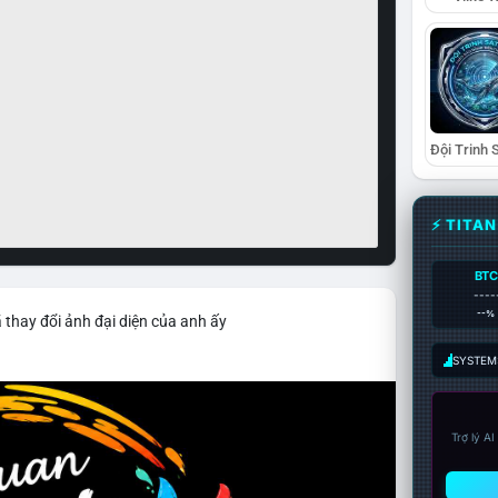
⚡ TITA
BTC
----
--%
 thay đổi ảnh đại diện của anh ấy
SYSTEM:
Trợ lý A