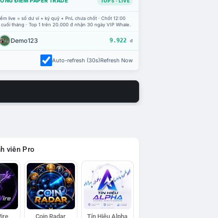
ỔNG ĐIỂM PAPER TRADE
TOP 5 · LIVE
ểm live = số dư ví + ký quỹ + PnL chưa chốt · Chốt 12:00
 cuối tháng · Top 1 trên 20.000 đ nhận 30 ngày VIP Whale.
Demo123
9.922
đ
Auto-refresh (30s)
Refresh Now
h viên Pro
ire
Coin Radar
Tín Hiệu Alpha