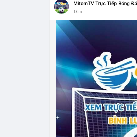
MitomTV Trực Tiếp Bóng Đ
18 m