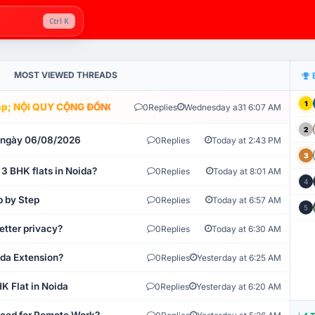
Ctrl K
MOST VIEWED THREADS
1
; NỘI QUY CỘNG ĐỒNG VLIKE.VN: HỆ THỐNG GIÁM SÁT TỰ ĐỘNG V
0
Replies
Wednesday a31 6:07 AM
2
t ngày 06/08/2026
0
Replies
Today at 2:43 PM
3
 3 BHK flats in Noida?
0
Replies
Today at 8:01 AM
4
p by Step
0
Replies
Today at 6:57 AM
5
etter privacy?
0
Replies
Today at 6:30 AM
ida Extension?
0
Replies
Yesterday at 6:25 AM
K Flat in Noida
0
Replies
Yesterday at 6:20 AM