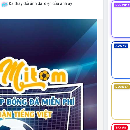
á
Đã thay đổi ảnh đại diện của anh ấy
SOL VIP #
ADA #6
DOGE #7
TRX #8