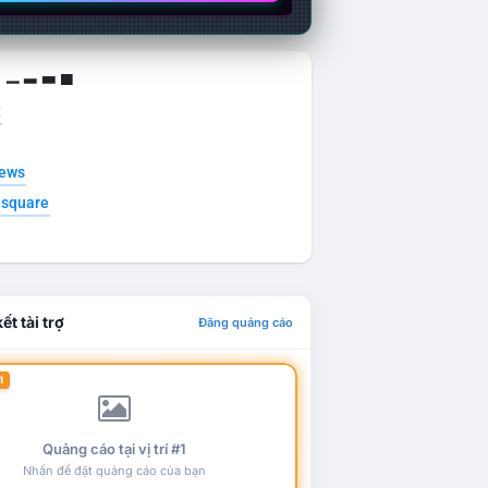
g ▁ ▂ ▃ ▄
t
news
esquare
ết tài trợ
Đăng quảng cáo
1
Quảng cáo tại vị trí #1
Nhấn để đặt quảng cáo của bạn