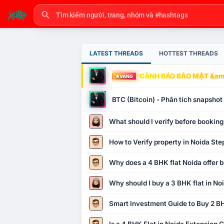
LATEST THREADS
HOTTEST THREADS
CẢNH BÁO BẢO MẬT &amp
VÀNG
BTC (Bitcoin) - Phân tích snapsho
What should I verify before booking
How to Verify property in Noida Ste
Why does a 4 BHK flat Noida offer b
Why should I buy a 3 BHK flat in No
Smart Investment Guide to Buy 2 BH