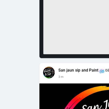
San jaun sip and Paint
Đã
3 m