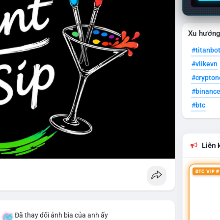
Xu hướn
#titanbo
#vlikevn
#crypto
#binanc
#btc
Liên k
BTC VIP #
á
Đã thay đổi ảnh bìa của anh ấy