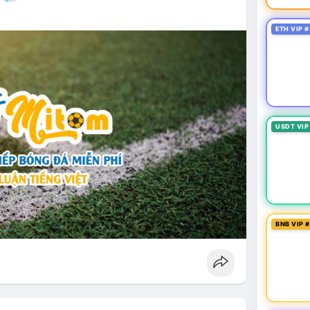
ETH VIP #
USDT VIP
BNB VIP 