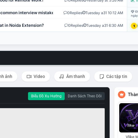
 Good for Remote Work?
0
Replies
Yesterday at 5:26 AM
T
Đi
 common interview mistakes?
0
Replies
Tuesday a31 10:12 AM
ngày
at in Noida Extension?
0
Replies
Tuesday a31 6:30 AM
1
nh ảnh
Video
Âm thanh
Các tập tin
Thàn
Biểu Đồ Xu Hướng
Danh Sách Theo Dõi
Vlike W