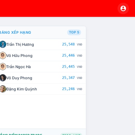
BẢNG XẾP HẠNG
TOP 5
Trần Thị Hương
25,548
VNĐ
À CHẾ TÀI XỬ LÝ VI PHẠM
Võ Hữu Phong
25,446
VNĐ
Trần Ngọc Hà
25,445
VNĐ
Võ Duy Phong
25,347
VNĐ
Đặng Kim Quỳnh
25,246
VNĐ