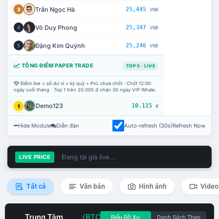
Trần Ngọc Hà
25,445
3
VNĐ
Võ Duy Phong
25,347
4
VNĐ
Đặng Kim Quỳnh
25,246
5
VNĐ
TỔNG ĐIỂM PAPER TRADE
TOP 5 · LIVE
Điểm live = số dư ví + ký quỹ + PnL chưa chốt · Chốt 12:00
ngày cuối tháng · Top 1 trên 20.000 đ nhận 30 ngày VIP Whale.
Demo123
10.115
1
đ
Hide Module
Diễn đàn
Auto-refresh (30s)
Refresh Now
Đang tải giá live...
LIVE PRICE
Tất cả
Văn bản
Hình ảnh
Video
Trung Tâm
(BTC
Biểu Đồ Xu
Danh Sách Theo