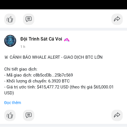
Đội Trinh Sát Cá Voi
1 h
🚨 CẢNH BÁO WHALE ALERT - GIAO DỊCH BTC LỚN
Chi tiết giao dịch:
- Mã giao dịch: c8b5cd3b...25b7c569
- Khối lượng di chuyển: 6.3920 BTC
- Giá trị ước tính: $415,477.72 USD (theo thị giá $65,000.01
USD)
- Thời gian: 11:19:49 2026-08-08 UTC
Đọc thêm
Nhận định phân tích: Giao dịch 6.3920 BTC trị giá hơn 415
nghìn USD được xác nhận trong mempool, mức chuyển động
trung bình lớn, chưa đủ tạo áp lực bán trực tiếp nhưng phản