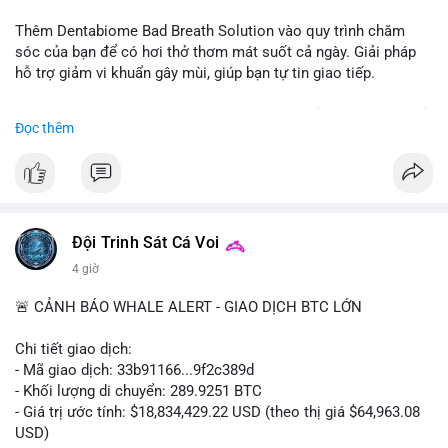
📰 Nguồn: CoinDesk
Thêm Dentabiome Bad Breath Solution vào quy trình chăm
sóc của bạn để có hơi thở thơm mát suốt cả ngày. Giải pháp
hỗ trợ giảm vi khuẩn gây mùi, giúp bạn tự tin giao tiếp.
Bắt đầu ngay hôm nay với bước chăm sóc nhỏ nhưng hiệu quả
Đọc thêm
lớn cho nụ cười khỏe mạnh.
#dentabiome
#badbreathsolution
#hoithothommat
#chamsocrangmieng
#suckhoerangmieng
#nucuoitutin
Đội Trinh Sát Cá Voi
4 giờ
🚨 CẢNH BÁO WHALE ALERT - GIAO DỊCH BTC LỚN
Chi tiết giao dịch:
- Mã giao dịch: 33b91166...9f2c389d
- Khối lượng di chuyển: 289.9251 BTC
- Giá trị ước tính: $18,834,429.22 USD (theo thị giá $64,963.08
USD)