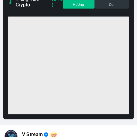
Crypto
)
Hướng
Dõi
V Stream