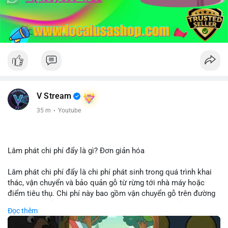
V Stream
35 m
·
Youtube
Lâm phát chi phí đẩy là gì? Đơn giản hóa
Lâm phát chi phí đẩy là chi phí phát sinh trong quá trình khai
thác, vận chuyển và bảo quản gỗ từ rừng tới nhà máy hoặc
điểm tiêu thụ. Chi phí này bao gồm vận chuyển gỗ trên đường
bộ, đường thủy hoặc đường ray, phụ thuộc vào khoảng cách và
Đọc thêm
điều kiện địa hình. Việc hiểu rõ chi phí đẩy giúp doanh nghiệp
lâm nghiệp tối ưu hoá chuỗi cung ứng và kiểm soát lợi nhuận.