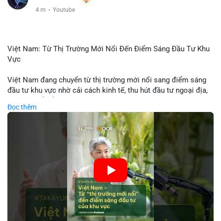
4 m
·
Youtube
Việt Nam: Từ Thị Trường Mới Nổi Đến Điểm Sáng Đầu Tư Khu
Vực
Việt Nam đang chuyển từ thị trường mới nổi sang điểm sáng
đầu tư khu vực nhờ cải cách kinh tế, thu hút đầu tư ngoại địa,
và phát triển ẩm thực, du lịch. Biến động thị trường này tạo cơ
Đọc thêm
hội cho nhà đầu tư lặp lại mô hình thành công của các quốc
gia đang phát triển. Nền tảng crypto tại Việt Nam cũng tăng
trưởng nhờ chính sách ổn định và sự quan tâm từ nhà đầu tư
toàn cầu.
🎥 Xem video trực tiếp tại:
Nguồn: VIETSUCCESS