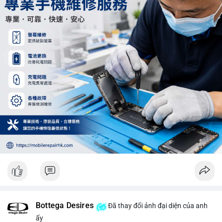
Khối lượng 12.29 BTC chưa đủ tạo áp lực bán lớn, không cần
hoảng loạn. Theo dõi sát dòng tiền đổ vào sàn giao dịch tập
trung trong 24 giờ tới.
#12dot29btc
#vilanh
#tichluydaihan
#phienau
#btcmempool
Bottega Desires
Đã thay đổi ảnh đại diện của anh
ấy