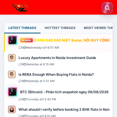
LATEST THREADS
HOTTEST THREADS
MOST VIEWED THRE
CẢNH BÁO BẢO MẬT &amp; NỘI QUY CỘNG ĐỒNG
VÀNG
0
Wednesday a31 6:07 AM
Luxury Apartments in Noida Investment Guide
0
Yesterday at 6:13 AM
Is RERA Enough When Buying Flats in Noida?
0
Yesterday at 5:37 AM
BTC (Bitcoin) - Phân tích snapshot ngày 06/08/2026
0
Thursday a31 2:43 PM
What should I verify before booking 3 BHK flats in Noida?
0
Thursday a31 8:01 AM