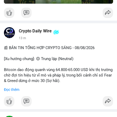
Crypto Daily Wire
13 m
📰 BẢN TIN TỔNG HỢP CRYPTO SÁNG - 08/08/2026
[Xu hướng chung]: 🟡 Trung lập (Neutral)
Bitcoin dao động quanh vùng 64.800-65.000 USD khi thị trường
chờ đợi tín hiệu từ vĩ mô và pháp lý, trong bối cảnh chỉ số Fear
& Greed dừng ở mức 30 (Sợ hãi).
Đọc thêm
- Thị trường & Giá cả: Chuỗi giao dịch cá voi BTC diễn ra dày
đặc, đáng chú ý nhất là lệnh chuyển 289,92 BTC trị giá 18,83
triệu USD lúc 08:19 UTC và 61,37 BTC (gần 4 triệu USD) lúc
06:19 UTC. Các lệnh này chủ yếu là tái phân bổ tài sản, chưa
tạo áp lực bán trực tiếp lên sàn.