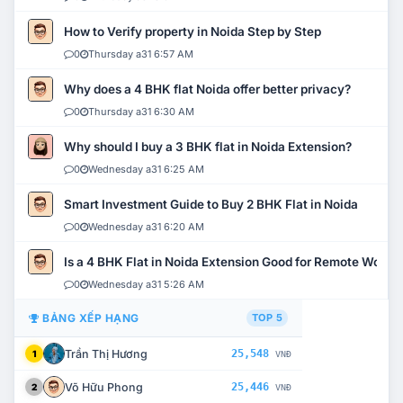
How to Verify property in Noida Step by Step
0
Thursday a31 6:57 AM
Why does a 4 BHK flat Noida offer better privacy?
0
Thursday a31 6:30 AM
Why should I buy a 3 BHK flat in Noida Extension?
0
Wednesday a31 6:25 AM
Smart Investment Guide to Buy 2 BHK Flat in Noida
0
Wednesday a31 6:20 AM
Is a 4 BHK Flat in Noida Extension Good for Remote Work?
0
Wednesday a31 5:26 AM
BẢNG XẾP HẠNG
TOP 5
Trần Thị Hương
25,548
1
VNĐ
Võ Hữu Phong
25,446
2
VNĐ