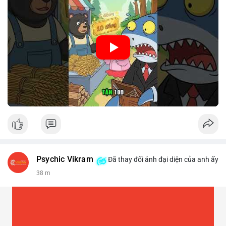
🎥 Xem video trực tiếp tại:
Nguồn: Cú Thông Thái
Psychic Vikram
Đã thay đổi ảnh đại diện của anh ấy
38 m