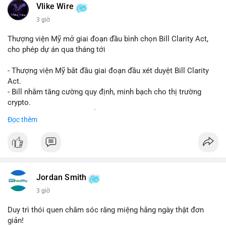
Vlike Wire
3 giờ
Thượng viện Mỹ mở giai đoạn đầu bình chọn Bill Clarity Act,
cho phép dự án qua tháng tới
- Thượng viện Mỹ bắt đầu giai đoạn đầu xét duyệt Bill Clarity
Act.
- Bill nhằm tăng cường quy định, minh bạch cho thị trường
crypto.
- Đạt 60 phiếu cần thiết để tiến tới tháng tới.
Đọc thêm
- Bill có thể ảnh hưởng pháp lý, hoạt động của các đồng tiền kỹ
thuật số.
#binancesquare
#cryptonews
#regulation
#ussenate
#clarityact
Jordan Smith
$btc $eth
3 giờ
#vlikevn
#titanbot
Duy trì thói quen chăm sóc răng miệng hằng ngày thật đơn
giản!