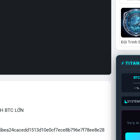
⚡ TITA
BTC
----
--%
SYSTEM:
CH BTC LỚN
Trợ lý A
065bea24cacedd1513d10e0cf7ece8b796e7f78ee8e28