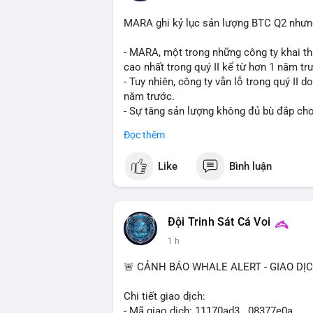
MARA ghi kỷ lục sản lượng BTC Q2 nhưng 
- MARA, một trong những công ty khai th
cao nhất trong quý II kể từ hơn 1 năm tr
- Tuy nhiên, công ty vẫn lỗ trong quý II 
năm trước.
- Sự tăng sản lượng không đủ bù đắp cho 
tiếp đến doanh thu và lợi nhuận.
Đọc thêm
$btc
#btc
Like
Bình luận
#vlikevn
#titanbot
📰 Nguồn: Cointelegraph
Đội Trinh Sát Cá Voi
1 h
🚨 CẢNH BÁO WHALE ALERT - GIAO DỊ
Chi tiết giao dịch:
- Mã giao dịch: 11170ad3...08377e0a