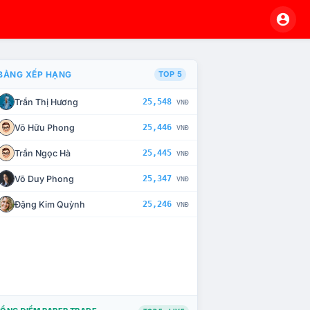
BẢNG XẾP HẠNG
TOP 5
Trần Thị Hương
25,548
VNĐ
À CHẾ TÀI XỬ LÝ VI PHẠM
Võ Hữu Phong
25,446
VNĐ
Trần Ngọc Hà
25,445
VNĐ
Võ Duy Phong
25,347
VNĐ
Đặng Kim Quỳnh
25,246
VNĐ