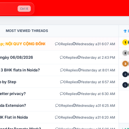
Ctrl K
MOST VIEWED THREADS
1
; NỘI QUY CỘNG ĐỒNG VLIKE.VN: HỆ THỐNG GIÁM SÁT TỰ ĐỘNG V
0
Replies
Wednesday a31 6:07 AM
2
t ngày 06/08/2026
0
Replies
Yesterday at 2:43 PM
3
 3 BHK flats in Noida?
0
Replies
Yesterday at 8:01 AM
4
p by Step
0
Replies
Yesterday at 6:57 AM
5
etter privacy?
0
Replies
Yesterday at 6:30 AM
ida Extension?
0
Replies
Wednesday a31 6:25 AM
K Flat in Noida
0
Replies
Wednesday a31 6:20 AM