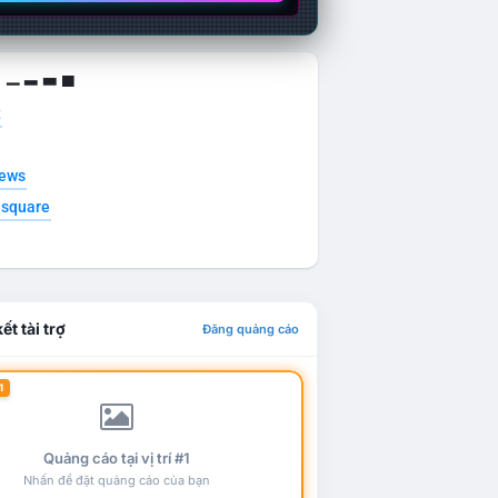
g ▁ ▂ ▃ ▄
t
news
esquare
ết tài trợ
Đăng quảng cáo
1
Quảng cáo tại vị trí #1
Nhấn để đặt quảng cáo của bạn