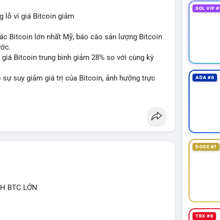
SOL VIP #
lỗ vì giá Bitcoin giảm
ác Bitcoin lớn nhất Mỹ, báo cáo sản lượng Bitcoin
ước.
do giá Bitcoin trung bình giảm 28% so với cùng kỳ
sự suy giảm giá trị của Bitcoin, ảnh hưởng trực
ADA #6
DOGE #7
CH BTC LỚN
TRX #8