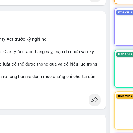
ETH VIP #
ity Act trước kỳ nghỉ hè
t Clarity Act vào tháng này, mặc dù chưa vào kỳ
USDT VIP
c luật có thể được thông qua và có hiệu lực trong
nh rõ ràng hơn về danh mục chứng chỉ cho tài sản
 tưởng của nhà đầu tư và phát triển thị trường
BNB VIP 