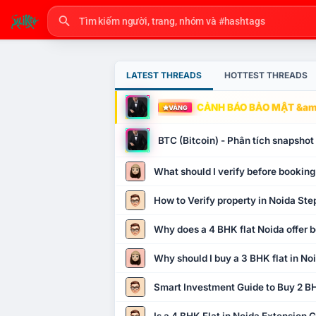
LATEST THREADS
HOTTEST THREADS
CẢNH BÁO BẢO MẬT &amp
VÀNG
BTC (Bitcoin) - Phân tích snapsho
What should I verify before booking
How to Verify property in Noida Ste
Why does a 4 BHK flat Noida offer b
Why should I buy a 3 BHK flat in No
Smart Investment Guide to Buy 2 BH