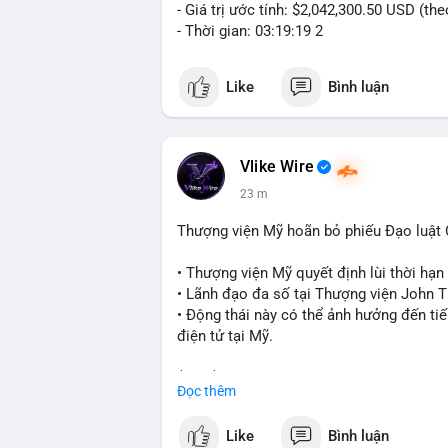
- Giá trị ước tính: $2,042,300.50 USD (th
- Thời gian: 03:19:19 2
Like
Bình luận
Vlike Wire
23 m
Thượng viện Mỹ hoãn bỏ phiếu Đạo luật
• Thượng viện Mỹ quyết định lùi thời hạ
• Lãnh đạo đa số tại Thượng viện John Th
• Động thái này có thể ảnh hưởng đến tiế
điện tử tại Mỹ.
$btc $eth
Đọc thêm
#vlikevn
#titanbot
Like
Bình luận