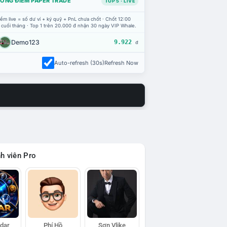
ỔNG ĐIỂM PAPER TRADE
TOP 5 · LIVE
ểm live = số dư ví + ký quỹ + PnL chưa chốt · Chốt 12:00
 cuối tháng · Top 1 trên 20.000 đ nhận 30 ngày VIP Whale.
Demo123
9.922
đ
Auto-refresh (30s)
Refresh Now
h viên Pro
adar
Phí Hồ
Sơn Vlike