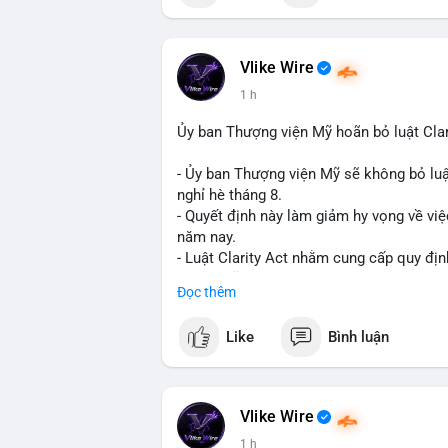
📰 Nguồn: Cointelegraph
Vlike Wire
1 h
Ủy ban Thượng viện Mỹ hoãn bỏ luật Clar
- Ủy ban Thượng viện Mỹ sẽ không bỏ luậ
nghỉ hè tháng 8.
- Quyết định này làm giảm hy vọng về việ
năm nay.
- Luật Clarity Act nhằm cung cấp quy đị
số tại Mỹ.
Đọc thêm
- Sự trì hoãn có thể ảnh hưởng đến sự tin
crypto tại Mỹ.
Like
Bình luận
$btc $eth
#vlikevn
#titanbot
Vlike Wire
1 h
📰 Nguồn: CoinDesk