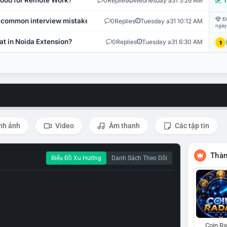
 Good for Remote Work?
0
Replies
Wednesday a31 5:26 AM
T
Đi
 common interview mistakes?
0
Replies
Tuesday a31 10:12 AM
ngày
at in Noida Extension?
0
Replies
Tuesday a31 6:30 AM
1
nh ảnh
Video
Âm thanh
Các tập tin
Thàn
Biểu Đồ Xu Hướng
Danh Sách Theo Dõi
Coin R