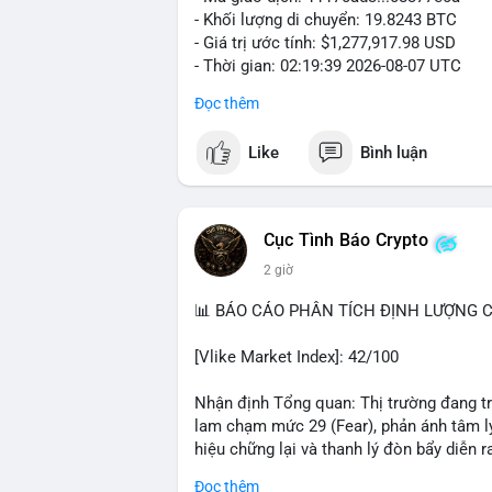
- Khối lượng di chuyển: 19.8243 BTC
- Giá trị ước tính: $1,277,917.98 USD
- Thời gian: 02:19:39 2026-08-07 UTC
Đọc thêm
Khối lượng gần 20 BTC trị giá hơn 1.27 
nhận cho thấy dấu hiệu cá voi đang tái 
Like
Bình luận
động này thiên về chuyển ví lạnh để tích 
lượng không quá lớn để gây sốc thanh kh
củng cố nhẹ khi dòng tiền lớn di chuyển
Cục Tình Báo Crypto
Nhà đầu tư nhỏ lẻ nên theo dõi xác nhận
2 giờ
tương tự trong 24 giờ tới. Nếu xu hướng r
chiếm ưu thế, phù hợp với chiến lược nắ
📊 BÁO CÁO PHÂN TÍCH ĐỊNH LƯỢNG CR
#19dot8243btc
#vilanh
#tichluydaihan
#
[Vlike Market Index]: 42/100
Nhận định Tổng quan: Thị trường đang tr
lam chạm mức 29 (Fear), phản ánh tâm lý
hiệu chững lại và thanh lý đòn bẩy diễn ra
Đọc thêm