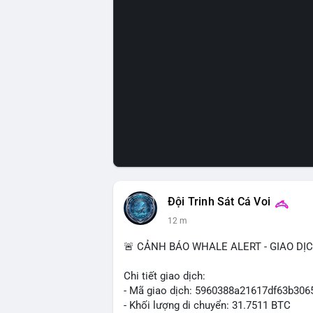
Đội Trinh Sát Cá Voi
12 m
🚨 CẢNH BÁO WHALE ALERT - GIAO DỊ
Chi tiết giao dịch:
- Mã giao dịch: 5960388a21617df63b3
- Khối lượng di chuyển: 31.7511 BTC