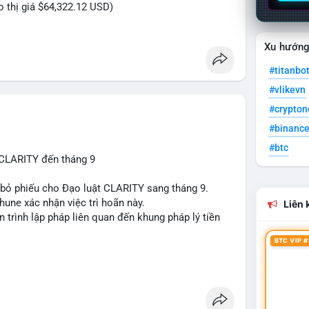
eo thị giá $64,322.12 USD)
Xu hướn
#titanbo
#vlikevn
#crypto
#binanc
#btc
 CLARITY đến tháng 9
n bỏ phiếu cho Đạo luật CLARITY sang tháng 9.
une xác nhận việc trì hoãn này.
Liên k
n trình lập pháp liên quan đến khung pháp lý tiền
BTC VIP #