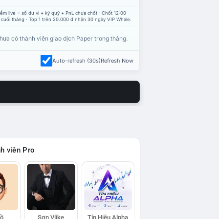
ểm live = số dư ví + ký quỹ + PnL chưa chốt · Chốt 12:00
 cuối tháng · Top 1 trên 20.000 đ nhận 30 ngày VIP Whale.
hưa có thành viên giao dịch Paper trong tháng.
Auto-refresh (30s)
Refresh Now
h viên Pro
Hồ
Sơn Vlike
Tín Hiệu Alpha