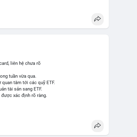
á 2.1 B$.
ity Act, mặc dù chưa có sự đồng thuận hai đảng.
ong việc xác định đủ điều kiện vay mua nhà, áp
p giấy phép stablecoin theo khung mới nghiêm
háp lý, thiết lập tiền lệ cho các vụ án hình sự và
g crypto sớm, dù vẫn còn rào cản pháp lý.
g sau vụ hack 7 M$, tiền trộm được chuyển sang
ard, liên hệ chưa rõ
 thưởng Bitcoin cho nhân viên, cho phép nhận phần
trong tuần vừa qua.
ự quan tâm tới các quỹ ETF.
uản tài sản sang ETF.
#sol
#xrp
#cc
#sky
#sand
#skr
#dvt
 được xác định rõ ràng.
 $dvt