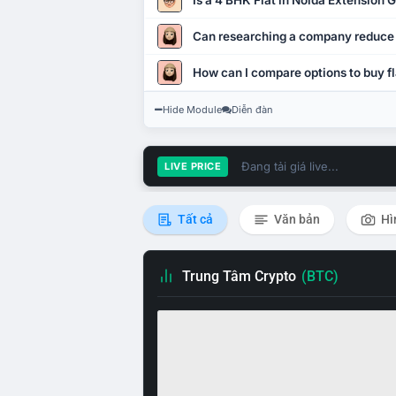
Is a 4 BHK Flat in Noida Extension
Can researching a company reduce
How can I compare options to buy fl
Hide Module
Diễn đàn
Đang tải giá live...
LIVE PRICE
Tất cả
Văn bản
Hì
Trung Tâm Crypto
(BTC)