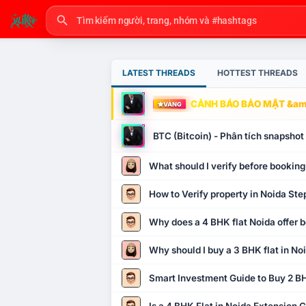
LATEST THREADS
HOTTEST THREADS
CẢNH BÁO BẢO MẬT &amp
VÀNG
BTC (Bitcoin) - Phân tích snapsho
What should I verify before booking
How to Verify property in Noida Ste
Why does a 4 BHK flat Noida offer b
Why should I buy a 3 BHK flat in No
Smart Investment Guide to Buy 2 BH