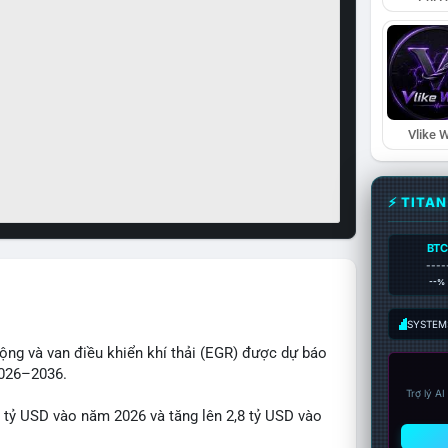
Vlike W
⚡ TITA
BTC
----
--%
SYSTEM:
động và van điều khiển khí thải (EGR) được dự báo
2026–2036.
Trợ lý A
1 tỷ USD vào năm 2026 và tăng lên 2,8 tỷ USD vào