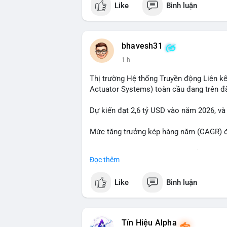
Like
Bình luận
tiền đáng chú ý nhưng chưa đến mức gây 
đang tái phân bổ tài sản giữa các ví nó
hiện lệnh mua/bán lớn. Với tỷ giá hiện tạ
áp lực bán ngắn hạn có thể xuất hiện, tạ
bhavesh31
1 h
Lời khuyên ngắn gọn cho nhà đầu tư nhỏ l
địa chỉ ví nguồn trong 24 giờ tới. Nếu thấ
Thị trường Hệ thống Truyền động Liên kế
trọng đòn bẩy. Ngược lại, nếu BTC được ch
Actuator Systems) toàn cầu đang trên đ
tích cực.
Dự kiến đạt 2,6 tỷ USD vào năm 2026, và
#23dot14btc
#chuyenvilanh
#aplucban
#
Mức tăng trưởng kép hàng năm (CAGR) đạ
Đây là cơ hội lớn cho các nhà sản xuất v
Đọc thêm
#geo
#ai
#automotive
#marketgrowth
#
Like
Bình luận
Tín Hiệu Alpha