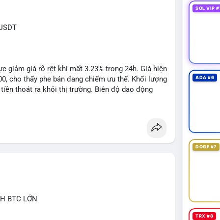
SOL VIP #
XUSDT
c giảm giá rõ rệt khi mất 3.23% trong 24h. Giá hiện
500, cho thấy phe bán đang chiếm ưu thế. Khối lượng
ADA #6
tiền thoát ra khỏi thị trường. Biên độ dao động
n cho các lệnh short ngắn hạn.
1: $6.3500, TP2: $6.2800
DOGE #7
 khuyến nghị tối đa 2-3% tổng vốn, đặt SL cứng ngay
ớc biến động bất thường.
CH BTC LỚN
ngbiendong24h
TRX #8