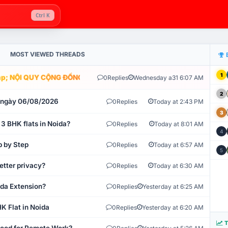
Ctrl K
MOST VIEWED THREADS
1
; NỘI QUY CỘNG ĐỒNG VLIKE.VN: HỆ THỐNG GIÁM SÁT TỰ ĐỘNG V
0
Replies
Wednesday a31 6:07 AM
2
t ngày 06/08/2026
0
Replies
Today at 2:43 PM
3
 3 BHK flats in Noida?
0
Replies
Today at 8:01 AM
4
p by Step
0
Replies
Today at 6:57 AM
5
etter privacy?
0
Replies
Today at 6:30 AM
ida Extension?
0
Replies
Yesterday at 6:25 AM
K Flat in Noida
0
Replies
Yesterday at 6:20 AM
T