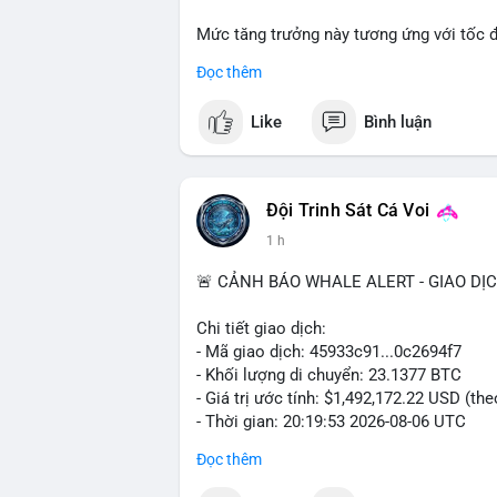
Mức tăng trưởng này tương ứng với tốc 
suốt giai đoạn dự báo.
Đọc thêm
Nhu cầu về các giải pháp kiểm soát khí 
Like
Bình luận
trường nghiêm ngặt, là những yếu tố chín
Đội Trinh Sát Cá Voi
1 h
🚨 CẢNH BÁO WHALE ALERT - GIAO DỊ
Chi tiết giao dịch:
- Mã giao dịch: 45933c91...0c2694f7
- Khối lượng di chuyển: 23.1377 BTC
- Giá trị ước tính: $1,492,172.22 USD (th
- Thời gian: 20:19:53 2026-08-06 UTC
Đọc thêm
Nhận định phân tích hành vi của Cá voi 
đương gần 1.5 triệu USD được di chuyển 