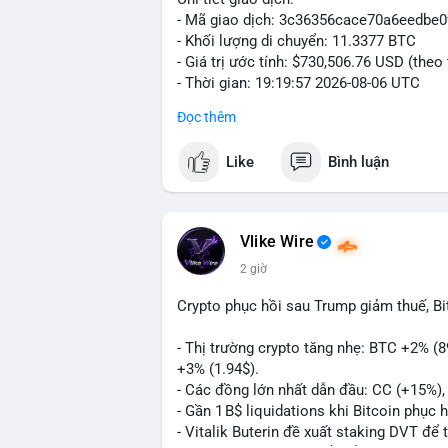
- Mã giao dịch: 3c36356cace70a6eedb
- Khối lượng di chuyển: 11.3377 BTC
- Giá trị ước tính: $730,506.76 USD (theo
- Thời gian: 19:19:57 2026-08-06 UTC
Đọc thêm
Giao dịch 11.3377 BTC trị giá hơn 730 
nhận. Mức khối lượng này nằm trong tầm
Like
Bình luận
phải dòng tiền tổ chức khổng lồ. Hành 
phản ánh hai kịch bản: hoặc cá voi đang
nhanh, hoặc đang tái cơ cấu ví lạnh nhằ
chuyển này không tạo áp lực bán đáng kể 
Vlike Wire
thấy dòng tiền lớn vẫn đang vận động tíc
2 giờ
Nhà đầu tư nhỏ lẻ nên theo dõi xác nhận 
Crypto phục hồi sau Trump giảm thuế, B
BTC này đổ vào ví sàn giao dịch, khả nă
chuyển sang ví lạnh, đây là dấu hiệu tích 
- Thị trường crypto tăng nhẹ: BTC +2% (
+3% (1.94$).
#11dot3377btc
#730kusd
#chuyenvilanh
- Các đồng lớn nhất dẫn đầu: CC (+15%)
- Gần 1 B$ liquidations khi Bitcoin phục 
- Vitalik Buterin đề xuất staking DVT đ