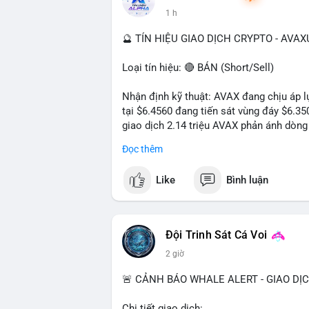
1 h
🔮 TÍN HIỆU GIAO DỊCH CRYPTO - AVA
Loại tín hiệu: 🔴 BÁN (Short/Sell)
Nhận định kỹ thuật: AVAX đang chịu áp lự
tại $6.4560 đang tiến sát vùng đáy $6.3
giao dịch 2.14 triệu AVAX phản ánh dòng 
trong ngày khá rộng (5.6%), tạo điều kiệ
Đọc thêm
Khuyến nghị giao dịch cụ thể:
Like
Bình luận
- Vùng Entry: $6.4500 - $6.4800
- Mục tiêu chốt lời (Take Profit - TP): TP
- Cắt lỗ (Stop Loss - SL): $6.5800
Đội Trinh Sát Cá Voi
Lời khuyên quản trị vốn: Khối lượng lệnh
2 giờ
sau khi vào lệnh để bảo vệ tài khoản trư
🚨 CẢNH BÁO WHALE ALERT - GIAO DỊ
#shortavax
#avax6450
#bearishavax
#vu
Chi tiết giao dịch: