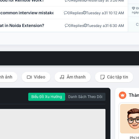
 Good for Remote Work?
0
Replies
Yesterday at 5:26 AM
Đi
 common interview mistakes?
0
Replies
Tuesday a31 10:12 AM
ngày
C
at in Noida Extension?
0
Replies
Tuesday a31 6:30 AM
nh ảnh
Video
Âm thanh
Các tập tin
Thàn
Biểu Đồ Xu Hướng
Danh Sách Theo Dõi
Phí 