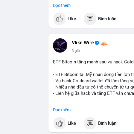
- BitGo công bố IPO 18$/cổ phiếu, định gi
Đọc thêm
- Thượng viện Mỹ tiến hành dự thảo Clar
- Newrez xem xét Bitcoin và Ethereum tr
Like
Bình luận
dụng giá trị giảm để bù đắp biến động.
- Cơ quan quản lý Hồng Kông bắt đầu cấ
ngặt.
- Tòa án Nga công nhận crypto là tài sản p
Vlike Wire
dân sự.
3 giờ
- Trump hy vọng ký luật cơ cấu thị trườn
- Saga’s EVM blockchain ngừng hoạt độn
ETF Bitcoin tăng mạnh sau vụ hack Coldc
Ethereum.
- Steak ’n Shake triển khai chương trình
- ETF Bitcoin tại Mỹ nhận dòng tiền lớn 
lương bằng BTC.
- Vụ hack Coldcard wallet đã làm tăng s
- Nhiều nhà đầu tư có thể chuyển từ tự q
#binancesquare
#cryptonews
#btc
#eth
- Liên hệ giữa hack và tăng ETF vẫn chưa
$btc $eth $sol $xrp $cc $sky $sand $skr
#binancesquare
#cryptonews
#btc
#etf
Đọc thêm
#vlikevn
#titanbot
$btc
Like
Bình luận
📰 Nguồn: Decrypt
#vlikevn
#titanbot