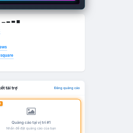
g ▁ ▂ ▃ ▄
t
news
esquare
ết tài trợ
Đăng quảng cáo
1
Quảng cáo tại vị trí #1
Nhấn để đặt quảng cáo của bạn