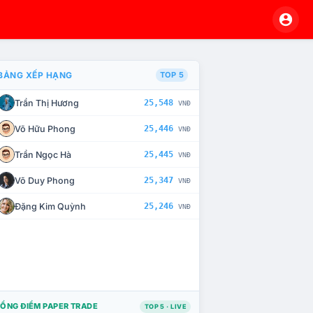
BẢNG XẾP HẠNG
TOP 5
Trần Thị Hương
25,548
VNĐ
À CHẾ TÀI XỬ LÝ VI PHẠM
Võ Hữu Phong
25,446
VNĐ
Trần Ngọc Hà
25,445
VNĐ
Võ Duy Phong
25,347
VNĐ
Đặng Kim Quỳnh
25,246
VNĐ
ỔNG ĐIỂM PAPER TRADE
TOP 5 · LIVE