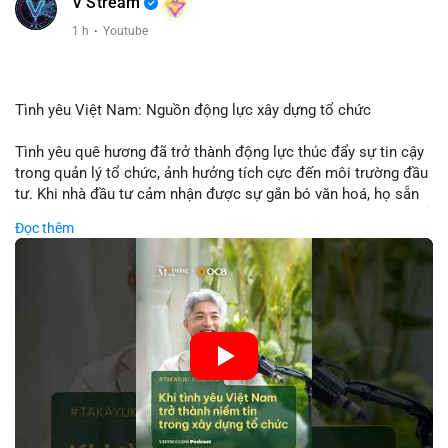
V Stream
1 h
·
Youtube
Tình yêu Việt Nam: Nguồn động lực xây dựng tổ chức
Tình yêu quê hương đã trở thành động lực thúc đẩy sự tin cậy
trong quản lý tổ chức, ảnh hưởng tích cực đến môi trường đầu
tư. Khi nhà đầu tư cảm nhận được sự gắn bó văn hoá, họ sẵn
sàng đầu tư dài hạn vào các doanh nghiệp nội địa, bao gồm cả
Đọc thêm
các công ty blockchain và tiền mã hoá. Sự tăng cường niềm
tin này giúp giảm rủi ro thị trường, cải thiện chi phí vốn và thúc
đẩy sự phát triển bền vững của ngành công nghệ tài chính. Các
nhà quản lý cần khai thác tinh thần này để xây dựng chiến lược
phát triển bền vững và thu hút vốn đầu tư.
🎥 Xem video trực tiếp tại:
Nguồn: VIETSUCCESS