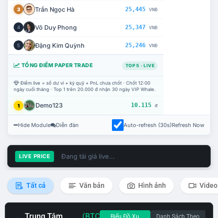
Trần Ngọc Hà
25,445
3
VNĐ
Võ Duy Phong
25,347
4
VNĐ
Đặng Kim Quỳnh
25,246
5
VNĐ
TỔNG ĐIỂM PAPER TRADE
TOP 5 · LIVE
Điểm live = số dư ví + ký quỹ + PnL chưa chốt · Chốt 12:00
ngày cuối tháng · Top 1 trên 20.000 đ nhận 30 ngày VIP Whale.
Demo123
10.115
1
đ
Hide Module
Diễn đàn
Auto-refresh (30s)
Refresh Now
Đang tải giá live...
LIVE PRICE
Tất cả
Văn bản
Hình ảnh
Video
Trung Tâm
(BTC
Biểu Đồ Xu
Danh Sách Theo