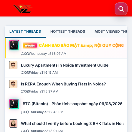
LATEST THREADS
HOTTEST THREADS
MOST VIEWED THRE
CẢNH BÁO BẢO MẬT &amp; NỘI QUY CỘNG ĐỒNG
VÀNG
0
Wednesday a31 6:07 AM
Luxury Apartments in Noida Investment Guide
0
Friday a31 6:13 AM
Is RERA Enough When Buying Flats in Noida?
0
Friday a31 5:37 AM
BTC (Bitcoin) - Phân tích snapshot ngày 06/08/2026
0
Thursday a31 2:43 PM
What should I verify before booking 3 BHK flats in Noida?
0
Thursday a31 8:01 AM