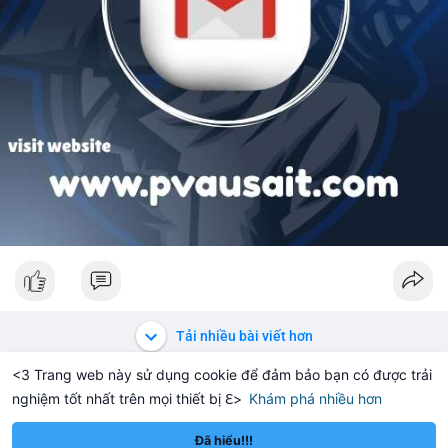
Tải nhiều bài viết hơn
<3 Trang web này sử dụng cookie để đảm bảo bạn có được trải
nghiệm tốt nhất trên mọi thiết bị ℇ>
Khám phá nhiều hơn
Solana
BNB
$76.01
$601.05
15%
SOL
+1.85%
BNB
+1.38
Đã hiểu!!!