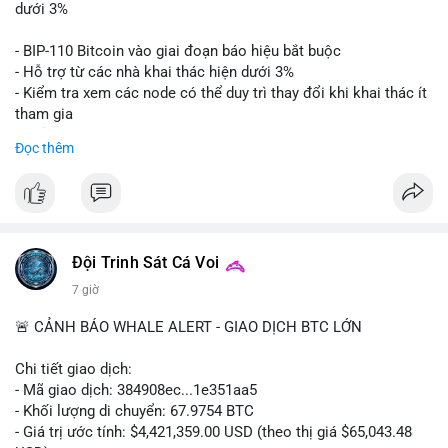
📊 Nguồn: Radar Tâm Lý Thị Trường
giá. Cần theo dõi sát sao bước tiếp theo của dòng tiền này.
dưới 3%
Lời khuyên: Nhà đầu tư nhỏ lẻ nên thận trọng quan sát biến
- BIP-110 Bitcoin vào giai đoạn báo hiệu bắt buộc
động thanh khoản trong 24-48 giờ tới. Tránh hành động theo
- Hỗ trợ từ các nhà khai thác hiện dưới 3%
cảm xúc, hãy chờ xác nhận điểm đến của số BTC này trước khi
- Kiểm tra xem các node có thể duy trì thay đổi khi khai thác ít
điều chỉnh vị thế.
tham gia
- Thảo luận về phương án hard fork dự phòng nếu cần
Đọc thêm
#556btc
#36trusd
#cavoichuyentien
#aplucban
#tichluydaihan
$btc
#btc
#vlikevn
#titanbot
📰 Nguồn: Cointelegraph
Đội Trinh Sát Cá Voi
7 giờ
🚨 CẢNH BÁO WHALE ALERT - GIAO DỊCH BTC LỚN
Chi tiết giao dịch:
- Mã giao dịch: 384908ec...1e351aa5
- Khối lượng di chuyển: 67.9754 BTC
- Giá trị ước tính: $4,421,359.00 USD (theo thị giá $65,043.48