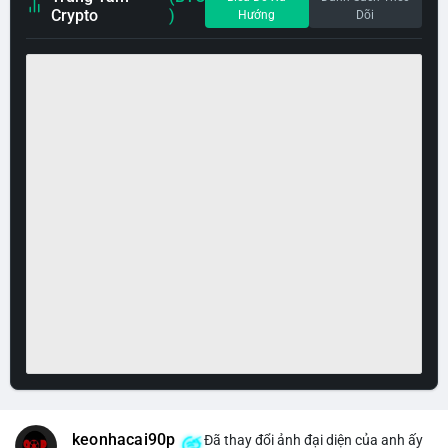
Crypto
)
Hướng
Dõi
keonhacai90p
Đã thay đổi ảnh đại diện của anh ấy