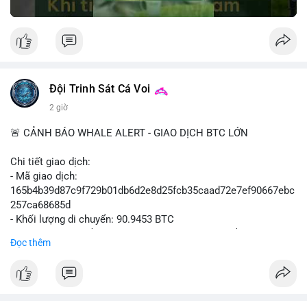
Đội Trinh Sát Cá Voi
2 giờ
🚨 CẢNH BÁO WHALE ALERT - GIAO DỊCH BTC LỚN
Chi tiết giao dịch:
- Mã giao dịch:
165b4b39d87c9f729b01db6d2e8d25fcb35caad72e7ef90667ebc
257ca68685d
- Khối lượng di chuyển: 90.9453 BTC
- Giá trị ước tính: $5,896,958.66 USD (theo thị giá $64,840.69
Đọc thêm
USD)
- Thời gian: 02:19:41 2026-08-09 UTC
Nhận định hành vi: Khối lượng gần 91 BTC, tương đương gần 6