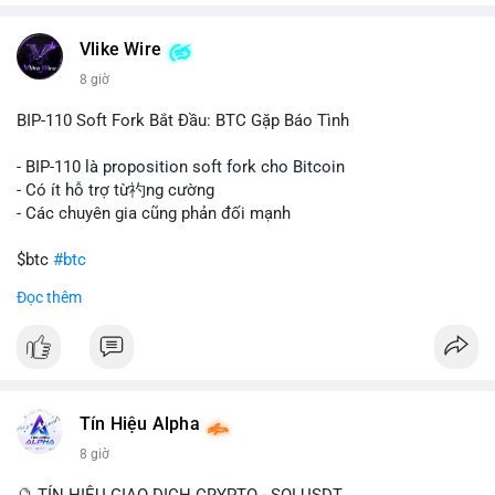
chuyển trong một giao dịch duy nhất cho thấy dấu hiệu của
một tổ chức hoặc cá nhân sở hữu lượng tài sản lớn. Động thái
Vlike Wire
này có thể phản ánh ba kịch bản chính: thứ nhất, cá voi đang
chuẩn bị thanh khoản bằng cách chuyển lên sàn giao dịch, tạo
8 giờ
áp lực bán tiềm năng; thứ hai, tài sản được chuyển vào ví lạnh
để nắm giữ dài hạn, thể hiện niềm tin vào xu hướng tăng; thứ
BIP-110 Soft Fork Bắt Đầu: BTC Gặp Báo Tình
ba, hành vi chia tách hoặc tái cấu trúc danh mục nhằm phân
tán rủi ro. Với mức giá 65K, khối lượng này không quá lớn để
- BIP-110 là proposition soft fork cho Bitcoin
gây sốc thanh khoản tức thời, nhưng vẫn đủ sức tạo biến động
- Có ít hỗ trợ từ礿ng cường
tâm lý ngắn hạn nếu hướng đến sàn tập trung.
- Các chuyên gia cũng phản đối mạnh
Lời khuyên cho nhà đầu tư nhỏ lẻ:
$btc
#btc
Theo dõi các giao dịch tiếp theo từ cùng địa chỉ ví để xác nhận
Đọc thêm
hướng đi của dòng tiền. Tránh hành động theo cảm xúc, ưu
#vlikevn
#titanbot
tiên quản trị rủi ro và không mở vị thế lớn trước khi có tín hiệu
rõ ràng về đích đến của số BTC này.
📰 Nguồn: CoinDesk
#94dot58btc
#vilanh
#chuyentiencavoi
#btcmempool
#dongtienlon
Tín Hiệu Alpha
8 giờ