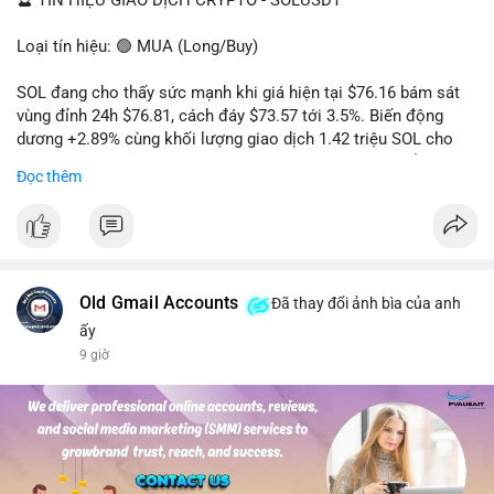
🔮 TÍN HIỆU GIAO DỊCH CRYPTO - SOLUSDT
Loại tín hiệu: 🟢 MUA (Long/Buy)
SOL đang cho thấy sức mạnh khi giá hiện tại $76.16 bám sát
vùng đỉnh 24h $76.81, cách đáy $73.57 tới 3.5%. Biến động
dương +2.89% cùng khối lượng giao dịch 1.42 triệu SOL cho
thấy lực cầu chủ động đang chiếm ưu thế, phe mua kiểm soát
Đọc thêm
hoàn toàn nhịp điều chỉnh.
Khuyến nghị giao dịch cụ thể:
- Vùng Entry: 75.80 - 76.20 (chờ retest vùng kháng cự cũ thành
hỗ trợ)
- Mục tiêu chốt lời: TP1: 77.50, TP2: 78.80
Old Gmail Accounts
Đã thay đổi ảnh bìa của anh
- Cắt lỗ: 74.90 (dưới vùng hỗ trợ gần nhất)
ấy
9 giờ
Quản trị vốn: Khối lượng vào lệnh tối đa 2-3% tài khoản, ưu tiên
chốt 50% vị thế tại TP1 và dời stop loss về điểm hòa vốn.
#solusdt
#longsol
#vung76
#breakoutsol
#lenhmuasol