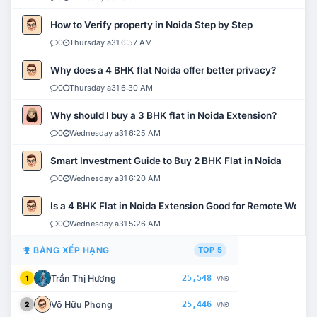
How to Verify property in Noida Step by Step
0
Thursday a31 6:57 AM
Why does a 4 BHK flat Noida offer better privacy?
0
Thursday a31 6:30 AM
Why should I buy a 3 BHK flat in Noida Extension?
0
Wednesday a31 6:25 AM
Smart Investment Guide to Buy 2 BHK Flat in Noida
0
Wednesday a31 6:20 AM
Is a 4 BHK Flat in Noida Extension Good for Remote Work?
0
Wednesday a31 5:26 AM
BẢNG XẾP HẠNG
TOP 5
Trần Thị Hương
25,548
1
VNĐ
Võ Hữu Phong
25,446
2
VNĐ