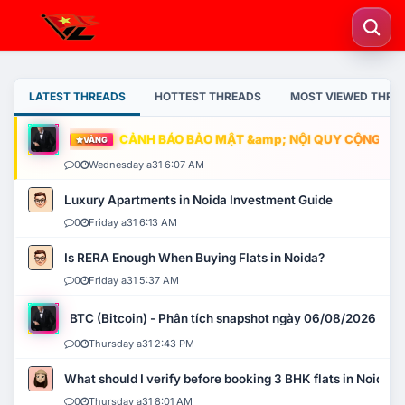
LATEST THREADS
HOTTEST THREADS
MOST VIEWED THRE
CẢNH BÁO BẢO MẬT &amp; NỘI QUY CỘNG ĐỒNG
VÀNG
0
Wednesday a31 6:07 AM
Luxury Apartments in Noida Investment Guide
0
Friday a31 6:13 AM
Is RERA Enough When Buying Flats in Noida?
0
Friday a31 5:37 AM
BTC (Bitcoin) - Phân tích snapshot ngày 06/08/2026
0
Thursday a31 2:43 PM
What should I verify before booking 3 BHK flats in Noida?
0
Thursday a31 8:01 AM