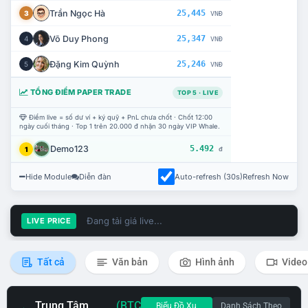
Trần Ngọc Hà
25,445
3
VNĐ
Võ Duy Phong
25,347
4
VNĐ
Đặng Kim Quỳnh
25,246
5
VNĐ
TỔNG ĐIỂM PAPER TRADE
TOP 5 · LIVE
Điểm live = số dư ví + ký quỹ + PnL chưa chốt · Chốt 12:00
ngày cuối tháng · Top 1 trên 20.000 đ nhận 30 ngày VIP Whale.
Demo123
5.492
1
đ
Hide Module
Diễn đàn
Auto-refresh (30s)
Refresh Now
Đang tải giá live...
LIVE PRICE
Tất cả
Văn bản
Hình ảnh
Video
Trung Tâm
(BTC
Biểu Đồ Xu
Danh Sách Theo