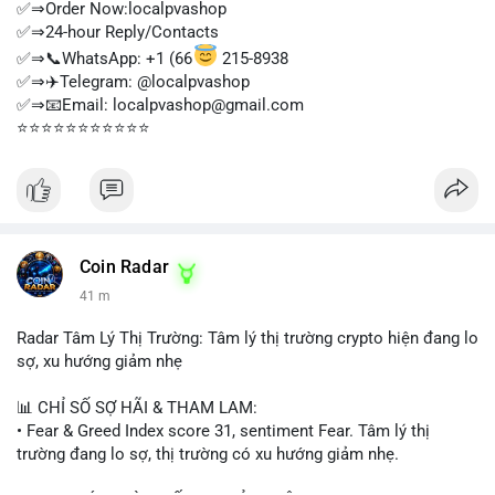
✅⇒Order Now:localpvashop
✅⇒24-hour Reply/Contacts
✅⇒📞WhatsApp: +1 (66
215-8938
✅⇒✈️Telegram: @localpvashop
✅⇒📧Email: localpvashop@gmail.com
⭐⭐⭐⭐⭐⭐⭐⭐⭐⭐⭐
Coin Radar
41 m
Radar Tâm Lý Thị Trường: Tâm lý thị trường crypto hiện đang lo
sợ, xu hướng giảm nhẹ
📊 CHỈ SỐ SỢ HÃI & THAM LAM:
• Fear & Greed Index score 31, sentiment Fear. Tâm lý thị
trường đang lo sợ, thị trường có xu hướng giảm nhẹ.