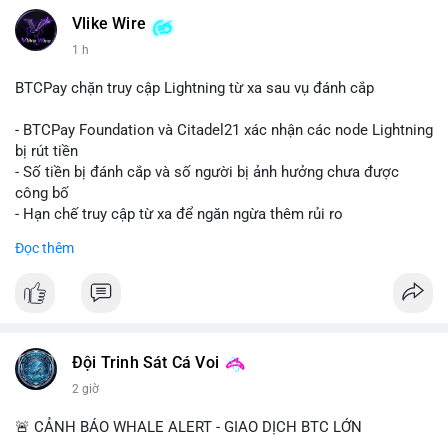
không phải lệnh bán khẩn cấp. Khối lượng trung bình thường là
dấu hiệu của việc gom ví lạnh hoặc chuẩn bị thanh khoản cho
Vlike Wire
giao dịch OTC. Áp lực bán trực tiếp lên sàn là thấp, nhưng tâm
1 h
lý thị trường có thể dao động nhẹ do sự chú ý vào dòng tiền
lớn.
BTCPay chặn truy cập Lightning từ xa sau vụ đánh cắp
Nhà đầu tư nhỏ lẻ nên theo dõi xác nhận giao dịch và dòng
- BTCPay Foundation và Citadel21 xác nhận các node Lightning
tiền tiếp theo từ ví nguồn. Không nên hành động vội vàng dựa
bị rút tiền
trên một giao dịch đơn lẻ; hãy quan sát thêm 2-3 khối lượng
- Số tiền bị đánh cắp và số người bị ảnh hưởng chưa được
tương tự trong 24 giờ tới để xác định xu hướng rõ ràng.
công bố
- Hạn chế truy cập từ xa để ngăn ngừa thêm rủi ro
#10btc
#648kusd
#mempoolbtc
#taicocauvi
#giaodichlon
Đọc thêm
#binancesquare
#cryptonews
#btcpay
#lightningnetwork
#btc
$btc
#vlikevn
#titanbot
Đội Trinh Sát Cá Voi
📰 Nguồn: Cointelegraph
2 giờ
🚨 CẢNH BÁO WHALE ALERT - GIAO DỊCH BTC LỚN