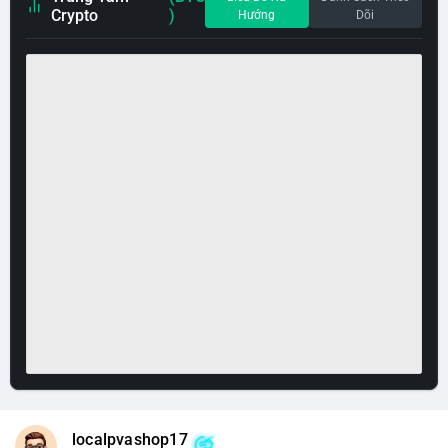
Crypto
)
Hướng
Dõi
localpvashop17