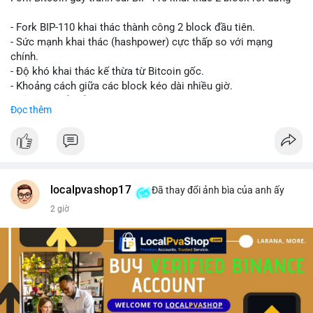
- Fork BIP-110 khai thác thành công 2 block đầu tiên.
- Sức mạnh khai thác (hashpower) cực thấp so với mạng
chính.
- Độ khó khai thác kế thừa từ Bitcoin gốc.
- Khoảng cách giữa các block kéo dài nhiều giờ.
- Cả hai chuỗi vẫn chấp nhận cùng một giao dịch.
Đọc thêm
#bitcoin
#btc
#cryptonews
#blockchain
#bip110
$btc
#vlikevn
#titanbot
localpvashop17
Đã thay đổi ảnh bìa của anh ấy
2 giờ
📰 Nguồn: CoinDesk