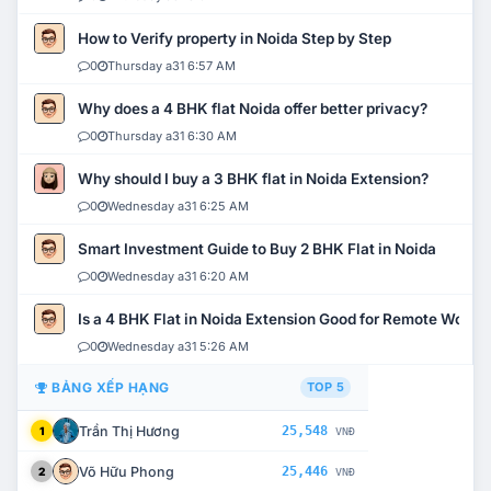
How to Verify property in Noida Step by Step
0
Thursday a31 6:57 AM
Why does a 4 BHK flat Noida offer better privacy?
0
Thursday a31 6:30 AM
Why should I buy a 3 BHK flat in Noida Extension?
0
Wednesday a31 6:25 AM
Smart Investment Guide to Buy 2 BHK Flat in Noida
0
Wednesday a31 6:20 AM
Is a 4 BHK Flat in Noida Extension Good for Remote Work?
0
Wednesday a31 5:26 AM
BẢNG XẾP HẠNG
TOP 5
Trần Thị Hương
25,548
1
VNĐ
Võ Hữu Phong
25,446
2
VNĐ