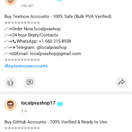
1 m
Buy Textnow Accounts - 100% Safe (Bulk PVA Verified)
⭐⭐⭐⭐⭐⭐⭐⭐⭐⭐⭐
✅⇒Order Now:localpvashop
✅⇒24-hour Reply/Contacts
✅⇒📞WhatsApp: +1 660 215-8938
✅⇒✈️Telegram: @localpvashop
✅⇒📧Email: localpvashop@gmail.com
⭐⭐⭐⭐⭐⭐⭐⭐⭐⭐⭐
#buytextnowaccounts
localpvashop17
5 m
Buy GitHub Accounts - 100% Verified & Ready to Use
⭐⭐⭐⭐⭐⭐⭐⭐⭐⭐⭐