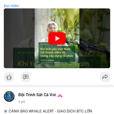
sàng đầu tư dài hạn vào các doanh nghiệp nội địa, bao gồm cả
Đọc thêm
các công ty blockchain và tiền mã hoá. Sự tăng cường niềm
tin này giúp giảm rủi ro thị trường, cải thiện chi phí vốn và thúc
đẩy sự phát triển bền vững của ngành công nghệ tài chính. Các
nhà quản lý cần khai thác tinh thần này để xây dựng chiến lược
phát triển bền vững và thu hút vốn đầu tư.
🎥 Xem video trực tiếp tại:
Nguồn: VIETSUCCESS
Đội Trinh Sát Cá Voi
5 giờ
🚨 CẢNH BÁO WHALE ALERT - GIAO DỊCH BTC LỚN