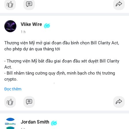
Vlike Wire
1 h
Thượng viện Mỹ mở giai đoạn đầu bình chọn Bill Clarity Act,
cho phép dự án qua tháng tới
- Thượng viện Mỹ bắt đầu giai đoạn đầu xét duyệt Bill Clarity
Act.
- Bill nhằm tăng cường quy định, minh bạch cho thị trường
crypto.
- Đạt 60 phiếu cần thiết để tiến tới tháng tới.
Đọc thêm
- Bill có thể ảnh hưởng pháp lý, hoạt động của các đồng tiền kỹ
thuật số.
#binancesquare
#cryptonews
#regulation
#ussenate
#clarityact
Jordan Smith
$btc $eth