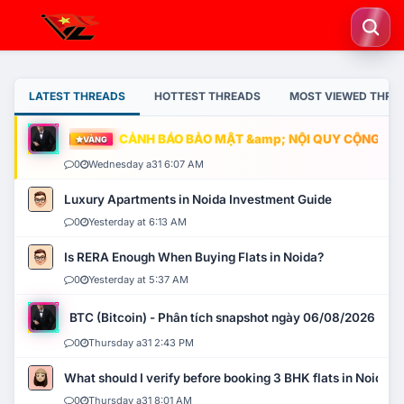
LATEST THREADS
HOTTEST THREADS
MOST VIEWED THRE
CẢNH BÁO BẢO MẬT &amp; NỘI QUY CỘNG ĐỒNG
VÀNG
0
Wednesday a31 6:07 AM
Luxury Apartments in Noida Investment Guide
0
Yesterday at 6:13 AM
Is RERA Enough When Buying Flats in Noida?
0
Yesterday at 5:37 AM
BTC (Bitcoin) - Phân tích snapshot ngày 06/08/2026
0
Thursday a31 2:43 PM
What should I verify before booking 3 BHK flats in Noida?
0
Thursday a31 8:01 AM