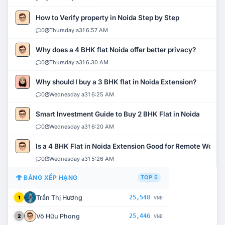
How to Verify property in Noida Step by Step
0
Thursday a31 6:57 AM
Why does a 4 BHK flat Noida offer better privacy?
0
Thursday a31 6:30 AM
Why should I buy a 3 BHK flat in Noida Extension?
0
Wednesday a31 6:25 AM
Smart Investment Guide to Buy 2 BHK Flat in Noida
0
Wednesday a31 6:20 AM
Is a 4 BHK Flat in Noida Extension Good for Remote Work?
0
Wednesday a31 5:26 AM
BẢNG XẾP HẠNG
TOP 5
Trần Thị Hương
25,548
1
VNĐ
Võ Hữu Phong
25,446
2
VNĐ