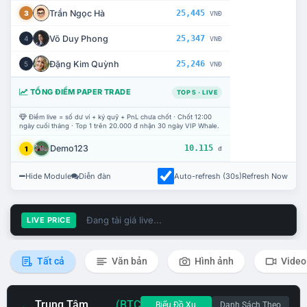
Trần Ngọc Hà
25,445
3
VNĐ
Võ Duy Phong
25,347
4
VNĐ
Đặng Kim Quỳnh
25,246
5
VNĐ
TỔNG ĐIỂM PAPER TRADE
TOP 5 · LIVE
Điểm live = số dư ví + ký quỹ + PnL chưa chốt · Chốt 12:00
ngày cuối tháng · Top 1 trên 20.000 đ nhận 30 ngày VIP Whale.
Demo123
10.115
1
đ
Hide Module
Diễn đàn
Auto-refresh (30s)
Refresh Now
Đang tải giá live...
LIVE PRICE
Tất cả
Văn bản
Hình ảnh
Video
Trung Tâm
(BTC
Biểu Đồ Xu
Danh Sách Theo