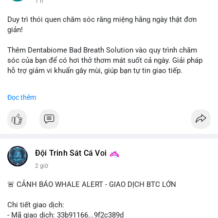
1 h
#vlikevn
#titanbot
Duy trì thói quen chăm sóc răng miệng hằng ngày thật đơn
giản!
📰 Nguồn: CoinDesk
Thêm Dentabiome Bad Breath Solution vào quy trình chăm
sóc của bạn để có hơi thở thơm mát suốt cả ngày. Giải pháp
hỗ trợ giảm vi khuẩn gây mùi, giúp bạn tự tin giao tiếp.
Bắt đầu ngay hôm nay với bước chăm sóc nhỏ nhưng hiệu quả
Đọc thêm
lớn cho nụ cười khỏe mạnh.
#dentabiome
#badbreathsolution
#hoithothommat
#chamsocrangmieng
#suckhoerangmieng
#nucuoitutin
Đội Trinh Sát Cá Voi
2 giờ
🚨 CẢNH BÁO WHALE ALERT - GIAO DỊCH BTC LỚN
Chi tiết giao dịch:
- Mã giao dịch: 33b91166...9f2c389d