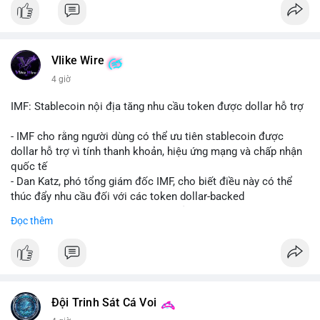
coin được tìm kiếm nhiều nhất. Chủ đề NFT (Pudgy Penguins),
AI (Hyperliquid) và ổn định (BSV) nổi bật.
💬 DÒNG CHẢY TIN TỨC & TRUYỀN THÔNG: Bàn tán trên
Vlike Wire
Binance Square tập trung vào lệnh kẹp, dự báo NVDA và Musk
4 giờ
Starship 13. Telegram nhấn mạnh luật mới tại Brazil và tranh
luận về Clearity Act.
IMF: Stablecoin nội địa tăng nhu cầu token được dollar hỗ trợ
💡 NHẬN ĐỊNH & KHUYẾN NGHỊ: Tâm lý ngắn hạn vẫn tiêu
- IMF cho rằng người dùng có thể ưu tiên stablecoin được
cực do sợ hãi, nhưng xu hướng coin nhỏ và tin tức AI/NVIDA
dollar hỗ trợ vì tính thanh khoản, hiệu ứng mạng và chấp nhận
có thể tạo cơ hội mua sớm. Cần theo dõi sự thay đổi trong
quốc tế
chính sách crypto Mỹ.
- Dan Katz, phó tổng giám đốc IMF, cho biết điều này có thể
thúc đẩy nhu cầu đối với các token dollar-backed
📊 Nguồn: Radar Tâm Lý Thị Trường
- Nhận định được đưa ra trong bối cảnh các quốc gia phát
Đọc thêm
triển stablecoin nội địa
$btc $eth
#vlikevn
#titanbot
Đội Trinh Sát Cá Voi
📰 Nguồn: Cointelegraph