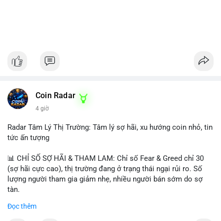
Coin Radar
4 giờ
Radar Tâm Lý Thị Trường: Tâm lý sợ hãi, xu hướng coin nhỏ, tin
tức ấn tượng
📊 CHỈ SỐ SỢ HÃI & THAM LAM: Chỉ số Fear & Greed chỉ 30
(sợ hãi cực cao), thị trường đang ở trạng thái ngại rủi ro. Số
lượng người tham gia giảm nhẹ, nhiều người bán sớm do sợ
tàn.
Đọc thêm
📈 XU HƯỚNG TÌM KIẾM & THẢO LUẬN: Biconomy (BICO),
Pudgy Penguins (PENGU), Bitcoin SV (BSV) và Kaspa (KAS) là