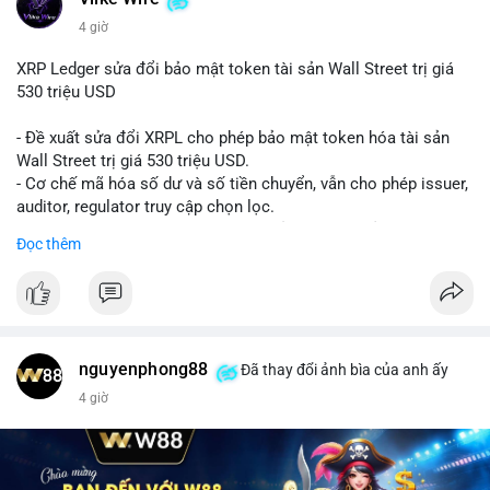
4 giờ
XRP Ledger sửa đổi bảo mật token tài sản Wall Street trị giá
530 triệu USD
- Đề xuất sửa đổi XRPL cho phép bảo mật token hóa tài sản
Wall Street trị giá 530 triệu USD.
- Cơ chế mã hóa số dư và số tiền chuyển, vẫn cho phép issuer,
auditor, regulator truy cập chọn lọc.
- Mục tiêu: tăng tính riêng tư, tuân thủ quy định, bảo vệ dữ liệu
Đọc thêm
tài chính.
- Đề xuất đang được xem xét bởi cộng đồng XRPL và các tổ
chức tài chính.
#binancesquare
#cryptonews
#xrp
nguyenphong88
Đã thay đổi ảnh bìa của anh ấy
$xrp
4 giờ
#vlikevn
#titanbot
📰 Nguồn: CoinDesk