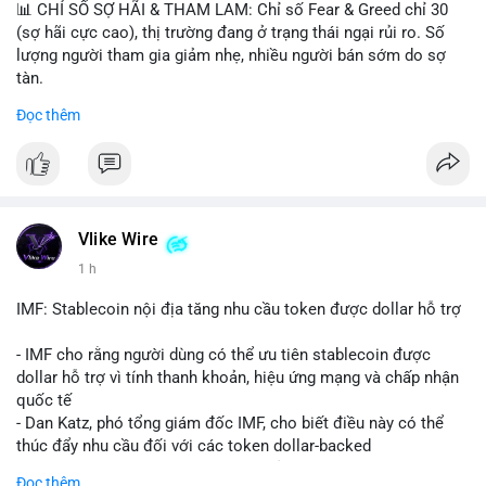
📊 CHỈ SỐ SỢ HÃI & THAM LAM: Chỉ số Fear & Greed chỉ 30
(sợ hãi cực cao), thị trường đang ở trạng thái ngại rủi ro. Số
lượng người tham gia giảm nhẹ, nhiều người bán sớm do sợ
tàn.
Đọc thêm
📈 XU HƯỚNG TÌM KIẾM & THẢO LUẬN: Biconomy (BICO),
Pudgy Penguins (PENGU), Bitcoin SV (BSV) và Kaspa (KAS) là
coin được tìm kiếm nhiều nhất. Chủ đề NFT (Pudgy Penguins),
AI (Hyperliquid) và ổn định (BSV) nổi bật.
💬 DÒNG CHẢY TIN TỨC & TRUYỀN THÔNG: Bàn tán trên
Vlike Wire
Binance Square tập trung vào lệnh kẹp, dự báo NVDA và Musk
1 h
Starship 13. Telegram nhấn mạnh luật mới tại Brazil và tranh
luận về Clearity Act.
IMF: Stablecoin nội địa tăng nhu cầu token được dollar hỗ trợ
💡 NHẬN ĐỊNH & KHUYẾN NGHỊ: Tâm lý ngắn hạn vẫn tiêu
- IMF cho rằng người dùng có thể ưu tiên stablecoin được
cực do sợ hãi, nhưng xu hướng coin nhỏ và tin tức AI/NVIDA
dollar hỗ trợ vì tính thanh khoản, hiệu ứng mạng và chấp nhận
có thể tạo cơ hội mua sớm. Cần theo dõi sự thay đổi trong
quốc tế
chính sách crypto Mỹ.
- Dan Katz, phó tổng giám đốc IMF, cho biết điều này có thể
thúc đẩy nhu cầu đối với các token dollar-backed
📊 Nguồn: Radar Tâm Lý Thị Trường
- Nhận định được đưa ra trong bối cảnh các quốc gia phát
Đọc thêm