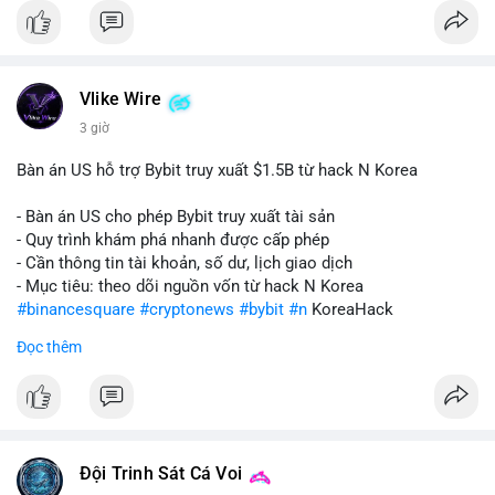
Vlike Wire
3 giờ
Bàn án US hỗ trợ Bybit truy xuất $1.5B từ hack N Korea
- Bàn án US cho phép Bybit truy xuất tài sản
- Quy trình khám phá nhanh được cấp phép
- Cần thông tin tài khoản, số dư, lịch giao dịch
- Mục tiêu: theo dõi nguồn vốn từ hack N Korea
#binancesquare
#cryptonews
#bybit
#n
KoreaHack
Đọc thêm
$btc $eth
#vlikevn
#titanbot
📰 Nguồn: Cointelegraph
Đội Trinh Sát Cá Voi