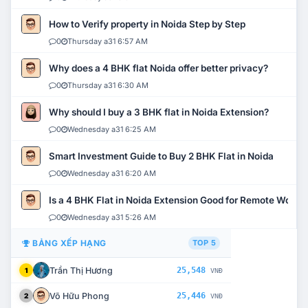
How to Verify property in Noida Step by Step
0
Thursday a31 6:57 AM
Why does a 4 BHK flat Noida offer better privacy?
0
Thursday a31 6:30 AM
Why should I buy a 3 BHK flat in Noida Extension?
0
Wednesday a31 6:25 AM
Smart Investment Guide to Buy 2 BHK Flat in Noida
0
Wednesday a31 6:20 AM
Is a 4 BHK Flat in Noida Extension Good for Remote Work?
0
Wednesday a31 5:26 AM
BẢNG XẾP HẠNG
TOP 5
Trần Thị Hương
25,548
1
VNĐ
Võ Hữu Phong
25,446
2
VNĐ