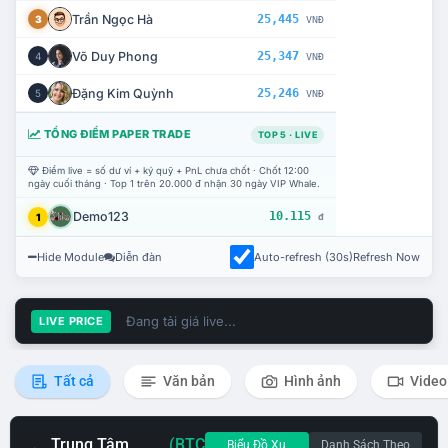
Trần Ngọc Hà
25,445
3
VNĐ
Võ Duy Phong
25,347
4
VNĐ
Đặng Kim Quỳnh
25,246
5
VNĐ
TỔNG ĐIỂM PAPER TRADE
TOP 5 · LIVE
Điểm live = số dư ví + ký quỹ + PnL chưa chốt · Chốt 12:00
ngày cuối tháng · Top 1 trên 20.000 đ nhận 30 ngày VIP Whale.
Demo123
10.115
1
đ
Hide Module
Diễn đàn
Auto-refresh (30s)
Refresh Now
Đang tải giá live...
LIVE PRICE
Tất cả
Văn bản
Hình ảnh
Video
Trung Tâm
(BTC
Biểu Đồ Xu
Danh Sách Theo