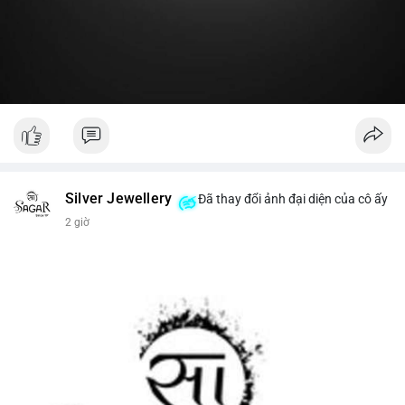
#19dot8371btc
#vilanh
#tichluydaihan
#phanbotaisan
#gia65k
Silver Jewellery
Đã thay đổi ảnh đại diện của cô ấy
2 giờ