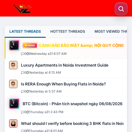
LATEST THREADS
HOTTEST THREADS
MOST VIEWED THRE
CẢNH BÁO BẢO MẬT &amp; NỘI QUY CỘNG ĐỒNG
VÀNG
0
Wednesday a31 6:07 AM
Luxury Apartments in Noida Investment Guide
0
Yesterday at 6:13 AM
Is RERA Enough When Buying Flats in Noida?
0
Yesterday at 5:37 AM
BTC (Bitcoin) - Phân tích snapshot ngày 06/08/2026
0
Thursday a31 2:43 PM
What should I verify before booking 3 BHK flats in Noida?
0
Thursday a31 8:01 AM