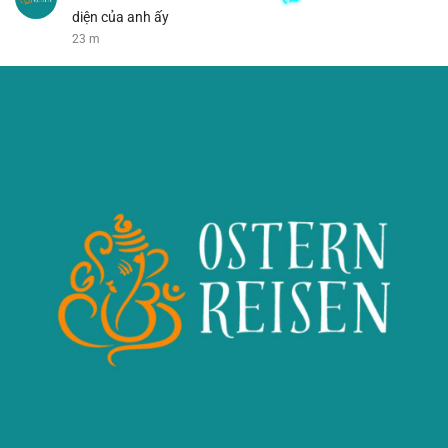
diện của anh ấy
23 m