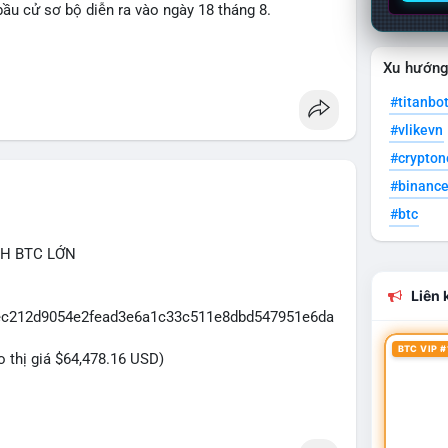
ầu cử sơ bộ diễn ra vào ngày 18 tháng 8.
uare
Xu hướn
#titanbo
#vlikevn
#crypto
#binanc
#btc
CH BTC LỚN
Liên k
5eec212d9054e2fead3e6a1c33c511e8dbd547951e6da
BTC VIP #
eo thị giá $64,478.16 USD)
2.5 triệu USD được phát hiện trong mempool cho