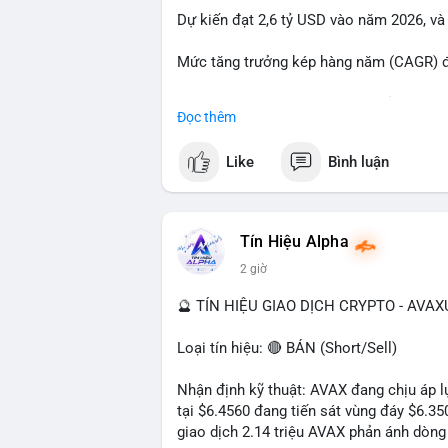
Dự kiến đạt 2,6 tỷ USD vào năm 2026, và
#23dot14btc
#chuyenvilanh
#aplucban
#
Mức tăng trưởng kép hàng năm (CAGR) đạ
Đây là cơ hội lớn cho các nhà sản xuất v
Đọc thêm
#geo
#ai
#automotive
#marketgrowth
#
Like
Bình luận
Tín Hiệu Alpha
2 giờ
🔮 TÍN HIỆU GIAO DỊCH CRYPTO - AVA
Loại tín hiệu: 🔴 BÁN (Short/Sell)
Nhận định kỹ thuật: AVAX đang chịu áp lự
tại $6.4560 đang tiến sát vùng đáy $6.3
giao dịch 2.14 triệu AVAX phản ánh dòng 