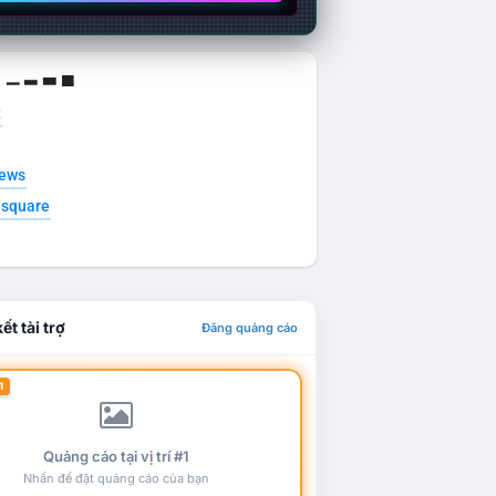
g ▁ ▂ ▃ ▄
t
news
esquare
ết tài trợ
Đăng quảng cáo
1
Quảng cáo tại vị trí #1
Nhấn để đặt quảng cáo của bạn