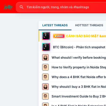
LATEST THREADS
HOTTEST THREADS
CẢNH BÁO BẢO MẬT &amp
VÀNG
BTC (Bitcoin) - Phân tích snapsho
What should I verify before booking
How to Verify property in Noida Ste
Why does a 4 BHK flat Noida offer b
Why should I buy a 3 BHK flat in No
Smart Investment Guide to Buy 2 BH