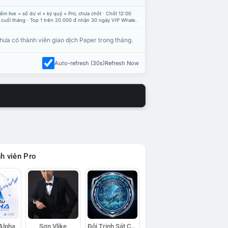
ểm live = số dư ví + ký quỹ + PnL chưa chốt · Chốt 12:00
 cuối tháng · Top 1 trên 20.000 đ nhận 30 ngày VIP Whale.
hưa có thành viên giao dịch Paper trong tháng.
Auto-refresh (30s)
Refresh Now
h viên Pro
 Alpha
Sơn Vlike
Đội Trinh Sát Cá Voi