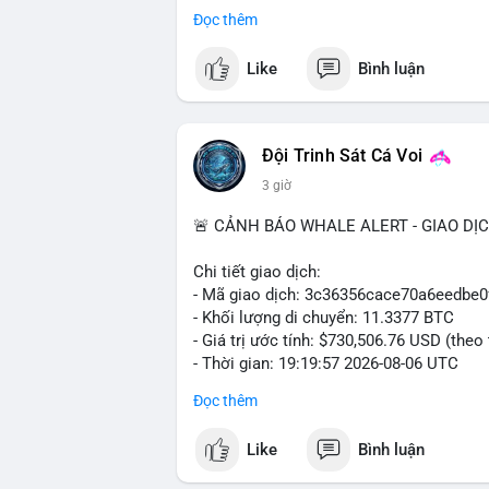
trong ngày khá rộng (5.6%), tạo điều kiệ
Đọc thêm
Khuyến nghị giao dịch cụ thể:
Like
Bình luận
- Vùng Entry: $6.4500 - $6.4800
- Mục tiêu chốt lời (Take Profit - TP): TP
- Cắt lỗ (Stop Loss - SL): $6.5800
Đội Trinh Sát Cá Voi
Lời khuyên quản trị vốn: Khối lượng lệnh
3 giờ
sau khi vào lệnh để bảo vệ tài khoản trư
🚨 CẢNH BÁO WHALE ALERT - GIAO DỊ
#shortavax
#avax6450
#bearishavax
#vu
Chi tiết giao dịch:
- Mã giao dịch: 3c36356cace70a6eedb
- Khối lượng di chuyển: 11.3377 BTC
- Giá trị ước tính: $730,506.76 USD (theo
- Thời gian: 19:19:57 2026-08-06 UTC
Đọc thêm
Giao dịch 11.3377 BTC trị giá hơn 730 
nhận. Mức khối lượng này nằm trong tầm
Like
Bình luận
phải dòng tiền tổ chức khổng lồ. Hành 
phản ánh hai kịch bản: hoặc cá voi đang