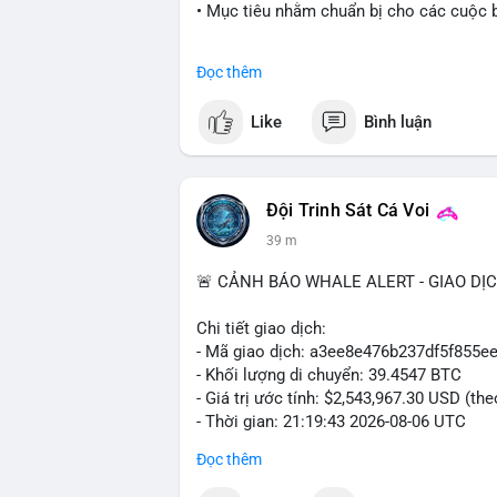
• Mục tiêu nhằm chuẩn bị cho các cuộc b
#cryptonews
#politics
#usa
#binancesq
Đọc thêm
$btc $eth
Like
Bình luận
#vlikevn
#titanbot
📰 Nguồn: Cointelegraph
Đội Trinh Sát Cá Voi
39 m
🚨 CẢNH BÁO WHALE ALERT - GIAO DỊ
Chi tiết giao dịch:
- Mã giao dịch: a3ee8e476b237df5f85
- Khối lượng di chuyển: 39.4547 BTC
- Giá trị ước tính: $2,543,967.30 USD (th
- Thời gian: 21:19:43 2026-08-06 UTC
Đọc thêm
Nhận định phân tích:
Khối lượng 39.45 BTC tương đương hơn 