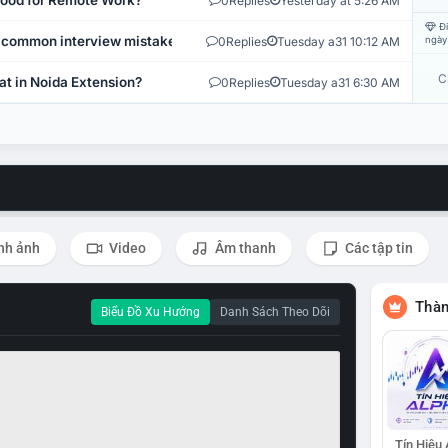
 Good for Remote Work?
0
Replies
Yesterday at 5:26 AM
Đi
 common interview mistakes?
0
Replies
Tuesday a31 10:12 AM
ngày
C
at in Noida Extension?
0
Replies
Tuesday a31 6:30 AM
nh ảnh
Video
Âm thanh
Các tập tin
Thàn
Biểu Đồ Xu Hướng
Danh Sách Theo Dõi
Tín Hiệu