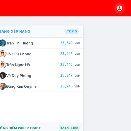
BẢNG XẾP HẠNG
TOP 5
Trần Thị Hương
25,548
VNĐ
À CHẾ TÀI XỬ LÝ VI PHẠM
Võ Hữu Phong
25,446
VNĐ
Trần Ngọc Hà
25,445
VNĐ
Võ Duy Phong
25,347
VNĐ
Đặng Kim Quỳnh
25,246
VNĐ
ỔNG ĐIỂM PAPER TRADE
TOP 5 · LIVE