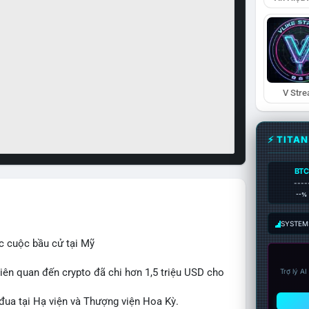
V Str
⚡ TITA
BTC
----
--%
SYSTEM:
c cuộc bầu cử tại Mỹ
iên quan đến crypto đã chi hơn 1,5 triệu USD cho
Trợ lý A
 đua tại Hạ viện và Thượng viện Hoa Kỳ.