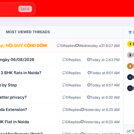
Ctrl K
MOST VIEWED THREADS
1
; NỘI QUY CỘNG ĐỒNG VLIKE.VN: HỆ THỐNG GIÁM SÁT TỰ ĐỘNG V
0
Replies
Wednesday a31 6:07 AM
2
t ngày 06/08/2026
0
Replies
Today at 2:43 PM
3
 3 BHK flats in Noida?
0
Replies
Today at 8:01 AM
4
p by Step
0
Replies
Today at 6:57 AM
5
etter privacy?
0
Replies
Today at 6:30 AM
ida Extension?
0
Replies
Yesterday at 6:25 AM
K Flat in Noida
0
Replies
Yesterday at 6:20 AM
T