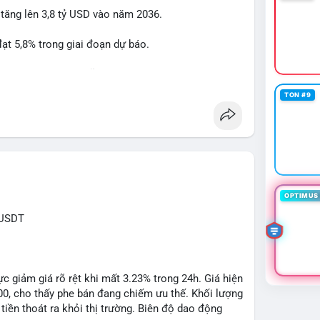
 tăng lên 3,8 tỷ USD vào năm 2036.
btcmempool
#1point49trieuusd
t 5,8% trong giai đoạn dự báo.
à nhà đầu tư trong lĩnh vực công nghệ ô tô.
TON #9
powertrain
OPTIMUS 
XUSDT
c giảm giá rõ rệt khi mất 3.23% trong 24h. Giá hiện
500, cho thấy phe bán đang chiếm ưu thế. Khối lượng
tiền thoát ra khỏi thị trường. Biên độ dao động