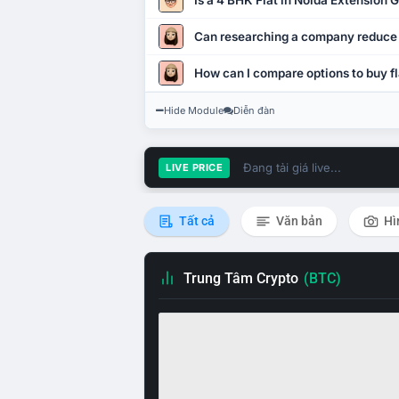
Is a 4 BHK Flat in Noida Extension
Can researching a company reduce
How can I compare options to buy fl
Hide Module
Diễn đàn
Đang tải giá live...
LIVE PRICE
Tất cả
Văn bản
Hì
Trung Tâm Crypto
(BTC)