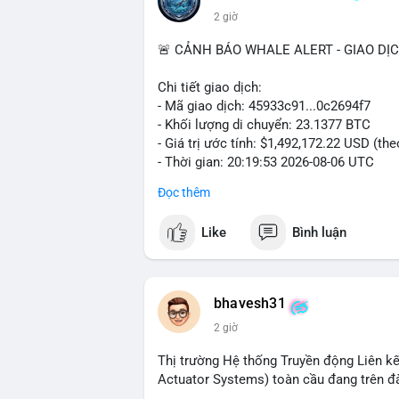
2 giờ
🚨 CẢNH BÁO WHALE ALERT - GIAO DỊ
Chi tiết giao dịch:
- Mã giao dịch: 45933c91...0c2694f7
- Khối lượng di chuyển: 23.1377 BTC
- Giá trị ước tính: $1,492,172.22 USD (th
- Thời gian: 20:19:53 2026-08-06 UTC
Đọc thêm
Nhận định phân tích hành vi của Cá voi 
đương gần 1.5 triệu USD được di chuyển 
Like
Bình luận
tiền đáng chú ý nhưng chưa đến mức gây 
đang tái phân bổ tài sản giữa các ví nó
hiện lệnh mua/bán lớn. Với tỷ giá hiện tạ
áp lực bán ngắn hạn có thể xuất hiện, tạ
bhavesh31
2 giờ
Lời khuyên ngắn gọn cho nhà đầu tư nhỏ l
địa chỉ ví nguồn trong 24 giờ tới. Nếu thấ
Thị trường Hệ thống Truyền động Liên kế
trọng đòn bẩy. Ngược lại, nếu BTC được ch
Actuator Systems) toàn cầu đang trên đ
tích cực.