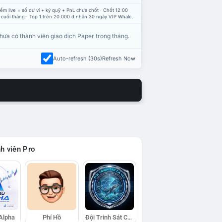
ểm live = số dư ví + ký quỹ + PnL chưa chốt · Chốt 12:00
 cuối tháng · Top 1 trên 20.000 đ nhận 30 ngày VIP Whale.
hưa có thành viên giao dịch Paper trong tháng.
Auto-refresh (30s)
Refresh Now
h viên Pro
 Alpha
Phí Hồ
Đội Trinh Sát Cá Voi