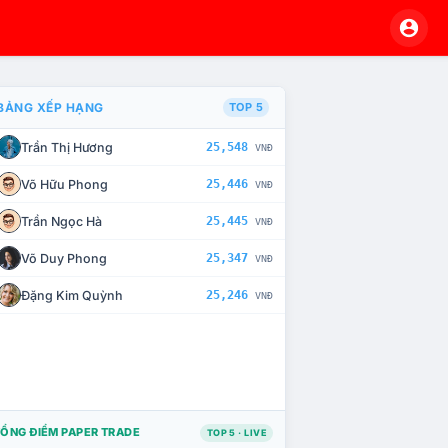
BẢNG XẾP HẠNG
TOP 5
Trần Thị Hương
25,548
VNĐ
À CHẾ TÀI XỬ LÝ VI PHẠM
Võ Hữu Phong
25,446
VNĐ
Trần Ngọc Hà
25,445
VNĐ
Võ Duy Phong
25,347
VNĐ
Đặng Kim Quỳnh
25,246
VNĐ
ỔNG ĐIỂM PAPER TRADE
TOP 5 · LIVE