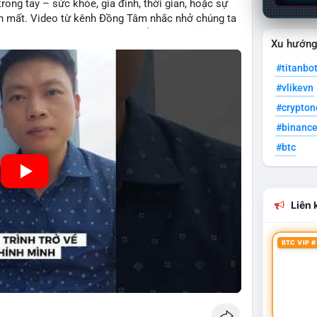
rong tay – sức khỏe, gia đình, thời gian, hoặc sự
iến mất. Video từ kênh Đồng Tâm nhắc nhở chúng ta
 tại, một bài học sâu sắc có thể áp dụng cũng vào
Xu hướn
i nhuận ngắn hạn hoặc xu hướng bùng nổ, nhà đầu tư
i sản hiện có, tránh rủi ro không cần thiết qua sự
#titanbo
#vlikevn
#crypto
#binanc
#btc
Liên k
BTC VIP #