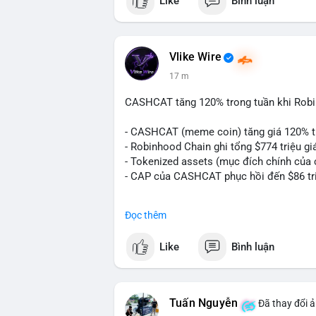
Like
Bình luận
Vlike Wire
17 m
CASHCAT tăng 120% trong tuần khi Rob
- CASHCAT (meme coin) tăng giá 120% t
- Robinhood Chain ghi tổng $774 triệu giá
- Tokenized assets (mục đích chính của c
- CAP của CASHCAT phục hồi đến $86 tr
#binancesquare
#cryptonews
#cashcat
Đọc thêm
$cashcat
Like
Bình luận
#vlikevn
#titanbot
📰 Nguồn: CoinDesk
Tuấn Nguyễn
Đã thay đổi ả