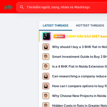
LATEST THREADS
HOTTEST THREADS
CẢNH BÁO BẢO MẬT &amp
VÀNG
Why should I buy a 3 BHK flat in No
Smart Investment Guide to Buy 2 BH
Is a 4 BHK Flat in Noida Extension
Can researching a company reduce
How can I compare options to buy fl
Why Choose New Projects in Noida
Hidden Costs in flats in Greater No