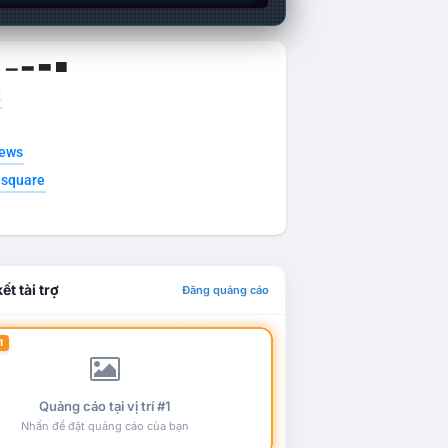
g ▁ ▂ ▃ ▄
t
news
esquare
ết tài trợ
Đăng quảng cáo
1
Quảng cáo tại vị trí #1
Nhấn để đặt quảng cáo của bạn