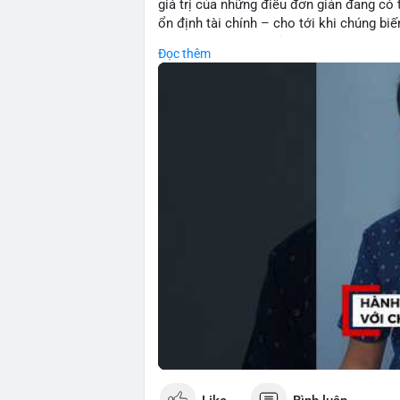
giá trị của những điều đơn giản đang có t
ổn định tài chính – cho tới khi chúng b
về tầm quan trọng của sự biết ơn và hiện
Đọc thêm
quyết định đầu tư: thay vì chạy theo lợ
thông minh biết trân trọng và bảo toàn tà
kiên nhẫn và kỷ luật.
🎥 Xem video trực tiếp tại:
Nguồn: Đồng Tâm