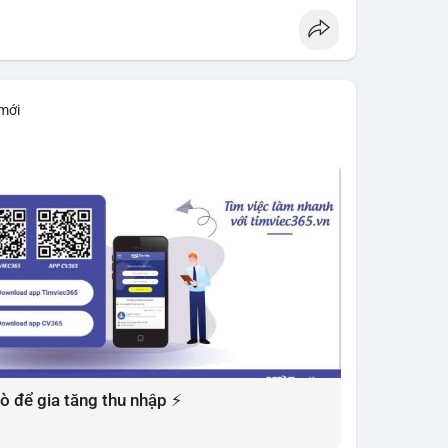
 mới
 xò để gia tăng thu nhập ⚡