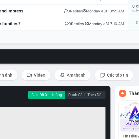
Đi
and Impress
0
Replies
Monday a31 10:55 AM
ngày
C
r families?
0
Replies
Monday a31 7:10 AM
nh ảnh
Video
Âm thanh
Các tập tin
Thàn
Biểu Đồ Xu Hướng
Danh Sách Theo Dõi
Tín Hiệu