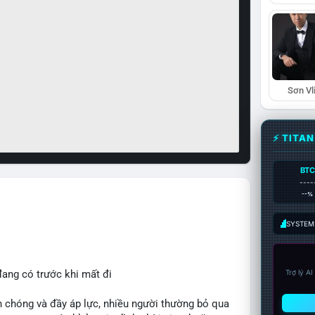
Sơn Vl
⚡ TITA
BTC
----
--%
SYSTEM:
đang có trước khi mất đi
Trợ lý A
 chóng và đầy áp lực, nhiều người thường bỏ qua