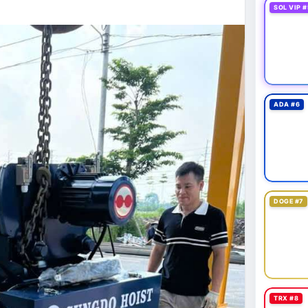
SOL VIP #
ADA #6
DOGE #7
TRX #8