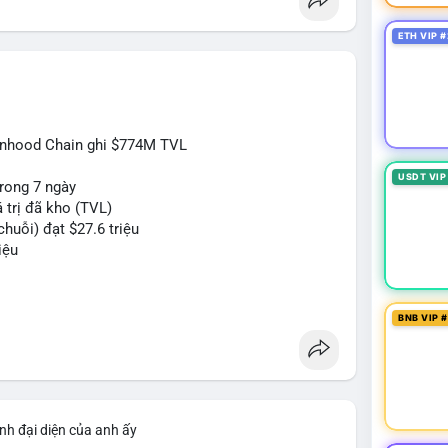
ETH VIP #
inhood Chain ghi $774M TVL
USDT VIP
rong 7 ngày
 trị đã kho (TVL)
huỗi) đạt $27.6 triệu
iệu
#btc
#eth
#web3
BNB VIP 
nh đại diện của anh ấy