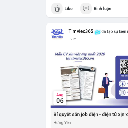
Like
Bình luận
Timviec365
đã tạo sự kiện
32 m
Aug
06
Bí quyết săn job điện - điện tử xịn
Hưng Yên