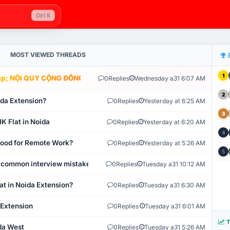
Ctrl K
MOST VIEWED THREADS
1
; NỘI QUY CỘNG ĐỒNG VLIKE.VN: HỆ THỐNG GIÁM SÁT TỰ ĐỘNG V
0
Replies
Wednesday a31 6:07 AM
2
ida Extension?
0
Replies
Yesterday at 6:25 AM
3
K Flat in Noida
0
Replies
Yesterday at 6:20 AM
4
 Good for Remote Work?
0
Replies
Yesterday at 5:26 AM
5
 common interview mistakes?
0
Replies
Tuesday a31 10:12 AM
at in Noida Extension?
0
Replies
Tuesday a31 6:30 AM
 Extension
0
Replies
Tuesday a31 6:01 AM
T
ida West
0
Replies
Tuesday a31 5:26 AM