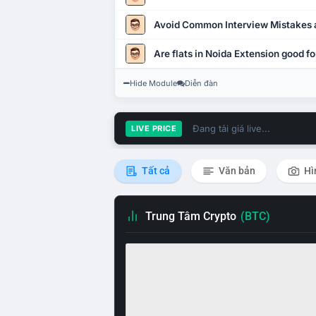
Avoid Common Interview Mistakes 
Are flats in Noida Extension good fo
Hide Module
Diễn đàn
Đang tải giá live...
LIVE PRICE
Tất cả
Văn bản
Hì
Trung Tâm Crypto
(BTC)