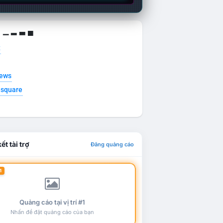
g ▁ ▂ ▃ ▄
t
news
esquare
ết tài trợ
Đăng quảng cáo
1
Quảng cáo tại vị trí #1
Nhấn để đặt quảng cáo của bạn