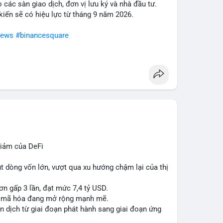
o các sàn giao dịch, đơn vị lưu ký và nhà đầu tư.
c định rõ xu hướng. Quản lý rủi ro chặt chẽ, đặt
 kiến sẽ có hiệu lực từ tháng 9 năm 2026.
ng mạnh.
news
#binancesquare
n
#dongtienlon
iảm của DeFi
út dòng vốn lớn, vượt qua xu hướng chậm lại của thị
ơn gấp 3 lần, đạt mức 7,4 tỷ USD.
ản mã hóa đang mở rộng mạnh mẽ.
 dịch từ giai đoạn phát hành sang giai đoạn ứng