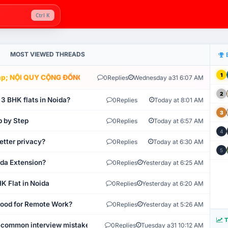
Ctrl K
MOST VIEWED THREADS
1
; NỘI QUY CỘNG ĐỒNG VLIKE.VN: HỆ THỐNG GIÁM SÁT TỰ ĐỘNG V
0
Replies
Wednesday a31 6:07 AM
2
 3 BHK flats in Noida?
0
Replies
Today at 8:01 AM
3
p by Step
0
Replies
Today at 6:57 AM
4
etter privacy?
0
Replies
Today at 6:30 AM
5
ida Extension?
0
Replies
Yesterday at 6:25 AM
K Flat in Noida
0
Replies
Yesterday at 6:20 AM
 Good for Remote Work?
0
Replies
Yesterday at 5:26 AM
T
 common interview mistakes?
0
Replies
Tuesday a31 10:12 AM