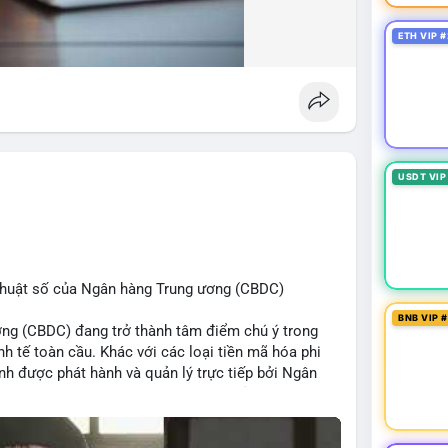
ETH VIP #
USDT VIP
ỹ thuật số của Ngân hàng Trung ương (CBDC)
BNB VIP 
ơng (CBDC) đang trở thành tâm điểm chú ý trong
h tế toàn cầu. Khác với các loại tiền mã hóa phi
ịnh được phát hành và quản lý trực tiếp bởi Ngân
ng thanh toán và tăng cường hiệu quả chính sách
 thay đổi diện mạo của hạ tầng tài chính truyền
ịch nhưng cũng đặt ra nhiều thách thức về quyền