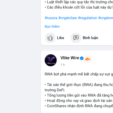
• Luật thiết lập các quy tắc thị trường ch
động. Tránh vội vàng vào lệnh khi chưa xá
• Các điều khoản cốt lõi của luật này dự
stop-loss hợp lý trong bối cảnh biến độ
#russia
#cryptolaw
#regulation
#crypto
#981btc
#mempoolbtc
#vilanh
#aplucba
Đọc thêm
$btc $eth
Like
Bình luận
#vlikevn
#titanbot
📰 Nguồn: Cointelegraph
Vlike Wire
1 h
RWA bứt phá mạnh mẽ bất chấp sự sụt g
• Tài sản thế giới thực (RWA) đang thu h
trường DeFi.
• Tổng lượng tiền gửi vào RWA đã tăng h
• Hoạt động cho vay và giao dịch tài s
• CoinShares nhận định RWA đang chuyển
dụng thực tế.