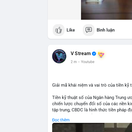
Like
Bình luận
V Stream
2 m
·
Youtube
Giải mã khái niệm và vai trò của tiền k
Tiền kỹ thuật số của Ngân hàng Trung ư
chiến lược chuyển đổi số của các nền kin
tập trung, CBDC là hình thức tiền pháp đ
hàng Trung ương nhằm tối ưu hóa hệ thố
Đọc thêm
tiền tệ. Việc triển khai CBDC hứa hẹn sẽ
thống, mang lại sự tiện lợi trong giao d