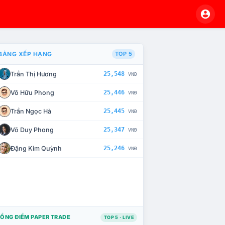
BẢNG XẾP HẠNG
TOP 5
Trần Thị Hương
25,548
VNĐ
À CHẾ TÀI XỬ LÝ VI PHẠM
Võ Hữu Phong
25,446
VNĐ
Trần Ngọc Hà
25,445
VNĐ
Võ Duy Phong
25,347
VNĐ
Đặng Kim Quỳnh
25,246
VNĐ
ỔNG ĐIỂM PAPER TRADE
TOP 5 · LIVE