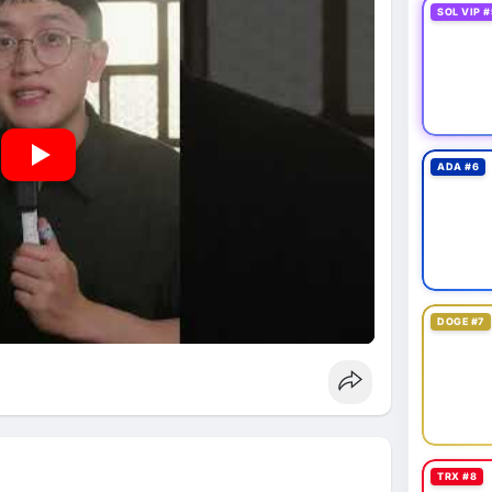
SOL VIP #
ADA #6
DOGE #7
TRX #8