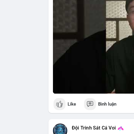
riêng tư và an ninh mạng.
🎥 Xem video trực tiếp tại:
Nguồn: 5 Phút Crypto
Like
Bình luận
Đội Trinh Sát Cá Voi