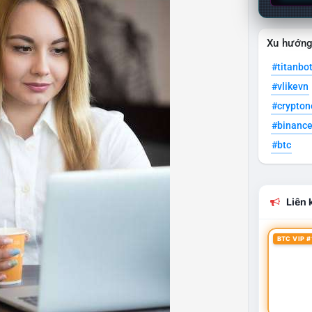
Xu hướn
#titanbo
#vlikevn
#crypto
#binanc
#btc
Liên k
BTC VIP #