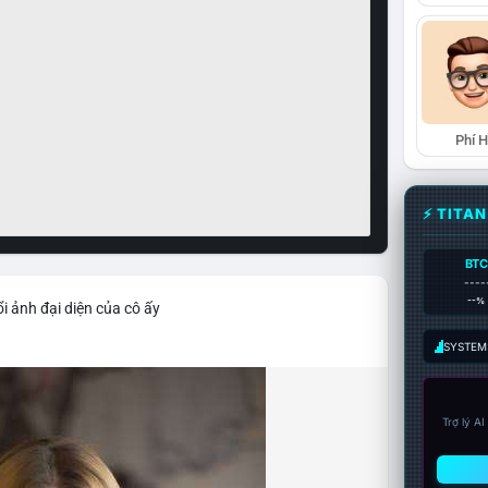
Phí 
⚡ TITA
BTC
----
--%
i ảnh đại diện của cô ấy
SYSTEM:
Trợ lý A