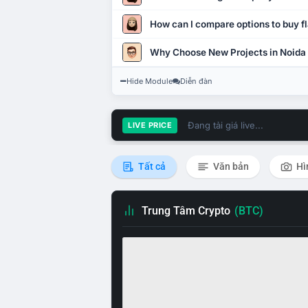
How can I compare options to buy fl
Why Choose New Projects in Noida
Hide Module
Diễn đàn
Đang tải giá live...
LIVE PRICE
Tất cả
Văn bản
Hì
Trung Tâm Crypto
(BTC)