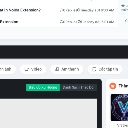
Đi
at in Noida Extension?
0
Replies
Tuesday a31 6:30 AM
ngày
C
 Extension
0
Replies
Tuesday a31 6:01 AM
nh ảnh
Video
Âm thanh
Các tập tin
Thàn
Biểu Đồ Xu Hướng
Danh Sách Theo Dõi
V Str