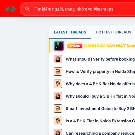
LATEST THREADS
HOTTEST THREADS
CẢNH BÁO BẢO MẬT &amp
VÀNG
What should I verify before booking
How to Verify property in Noida Ste
Why does a 4 BHK flat Noida offer b
Why should I buy a 3 BHK flat in No
Smart Investment Guide to Buy 2 BH
Is a 4 BHK Flat in Noida Extension
Can researching a company reduce