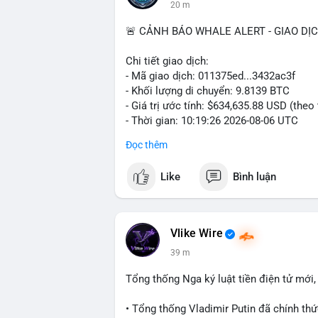
20 m
🚨 CẢNH BÁO WHALE ALERT - GIAO DỊ
Chi tiết giao dịch:
- Mã giao dịch: 011375ed...3432ac3f
- Khối lượng di chuyển: 9.8139 BTC
- Giá trị ước tính: $634,635.88 USD (theo
- Thời gian: 10:19:26 2026-08-06 UTC
Đọc thêm
Nhận định phân tích:
Giao dịch 9.81 BTC trị giá hơn 634 ngh
Like
Bình luận
nhận. Khối lượng này ở mức trung bình l
đáng kể. Hành vi chuyển tiền vào khung
chủ đích, có thể là tái phân bổ danh mụ
sàn giao dịch, áp lực bán ngắn hạn có thể
Vlike Wire
tín hiệu tích lũy dài hạn được củng cố.
39 m
và phe bán đang giằng co. Tâm lý thị trư
kèm các lệnh chuyển lớn khác.
Tổng thống Nga ký luật tiền điện tử mới
Lời khuyên:
• Tổng thống Vladimir Putin đã chính thức
Nhà đầu tư nhỏ lẻ nên theo dõi xác nhận