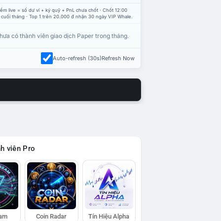
ểm live = số dư ví + ký quỹ + PnL chưa chốt · Chốt 12:00
 cuối tháng · Top 1 trên 20.000 đ nhận 30 ngày VIP Whale.
hưa có thành viên giao dịch Paper trong tháng.
Auto-refresh (30s)
Refresh Now
h viên Pro
eam
Coin Radar
Tín Hiệu Alpha