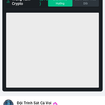
Crypto
)
Hướng
Dõi
Đội Trinh Sát Cá Voi