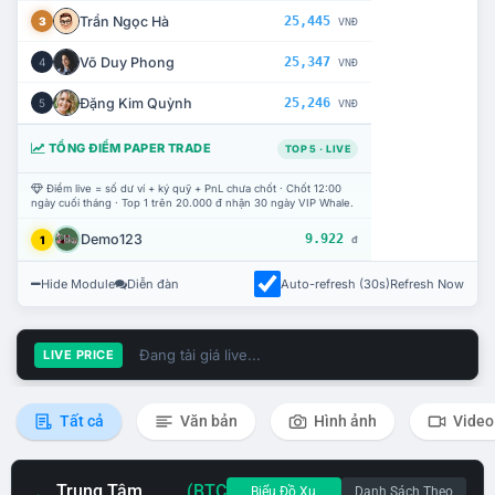
Trần Ngọc Hà
25,445
3
VNĐ
Võ Duy Phong
25,347
4
VNĐ
Đặng Kim Quỳnh
25,246
5
VNĐ
TỔNG ĐIỂM PAPER TRADE
TOP 5 · LIVE
Điểm live = số dư ví + ký quỹ + PnL chưa chốt · Chốt 12:00
ngày cuối tháng · Top 1 trên 20.000 đ nhận 30 ngày VIP Whale.
Demo123
9.922
1
đ
Hide Module
Diễn đàn
Auto-refresh (30s)
Refresh Now
Đang tải giá live...
LIVE PRICE
Tất cả
Văn bản
Hình ảnh
Video
Trung Tâm
(BTC
Biểu Đồ Xu
Danh Sách Theo