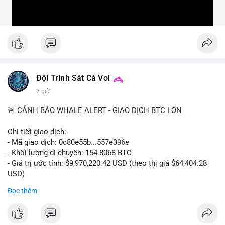
Đội Trinh Sát Cá Voi
2 giờ
🚨 CẢNH BÁO WHALE ALERT - GIAO DỊCH BTC LỚN
Chi tiết giao dịch:
- Mã giao dịch: 0c80e55b...557e396e
- Khối lượng di chuyển: 154.8068 BTC
- Giá trị ước tính: $9,970,220.42 USD (theo thị giá $64,404.28
USD)
- Thời gian: 22:19:54 2026-08-06 UTC
Đọc thêm
Một khối lượng 154.8 BTC trị giá gần 10 triệu USD vừa được
xác nhận di chuyển trong mempool. Với quy mô này, khả năng