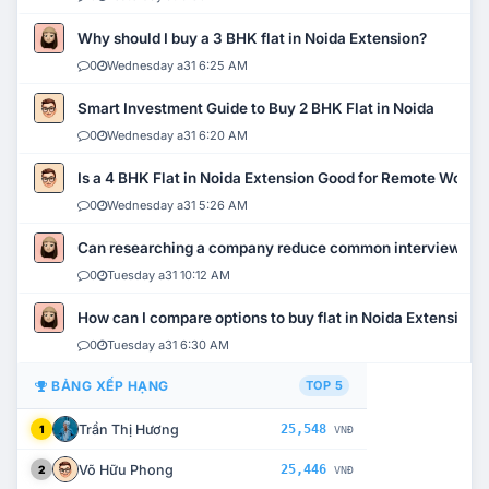
Why should I buy a 3 BHK flat in Noida Extension?
0
Wednesday a31 6:25 AM
Smart Investment Guide to Buy 2 BHK Flat in Noida
0
Wednesday a31 6:20 AM
Is a 4 BHK Flat in Noida Extension Good for Remote Work?
0
Wednesday a31 5:26 AM
Can researching a company reduce common interview mi
0
Tuesday a31 10:12 AM
How can I compare options to buy flat in Noida Extension?
0
Tuesday a31 6:30 AM
BẢNG XẾP HẠNG
TOP 5
Trần Thị Hương
25,548
1
VNĐ
Võ Hữu Phong
25,446
2
VNĐ