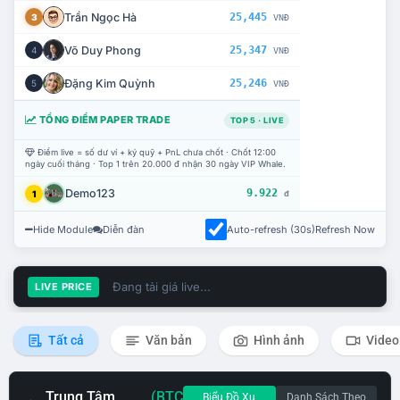
Trần Ngọc Hà
25,445
3
VNĐ
Võ Duy Phong
25,347
4
VNĐ
Đặng Kim Quỳnh
25,246
5
VNĐ
TỔNG ĐIỂM PAPER TRADE
TOP 5 · LIVE
Điểm live = số dư ví + ký quỹ + PnL chưa chốt · Chốt 12:00
ngày cuối tháng · Top 1 trên 20.000 đ nhận 30 ngày VIP Whale.
Demo123
9.922
1
đ
Hide Module
Diễn đàn
Auto-refresh (30s)
Refresh Now
Đang tải giá live...
LIVE PRICE
Tất cả
Văn bản
Hình ảnh
Video
Trung Tâm
(BTC
Biểu Đồ Xu
Danh Sách Theo