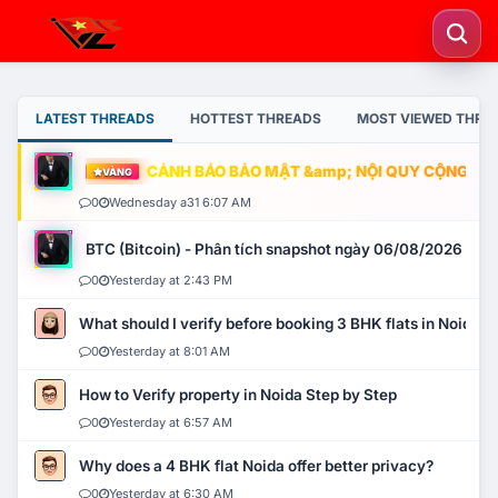
LATEST THREADS
HOTTEST THREADS
MOST VIEWED THRE
CẢNH BÁO BẢO MẬT &amp; NỘI QUY CỘNG ĐỒNG
VÀNG
0
Wednesday a31 6:07 AM
BTC (Bitcoin) - Phân tích snapshot ngày 06/08/2026
0
Yesterday at 2:43 PM
What should I verify before booking 3 BHK flats in Noida?
0
Yesterday at 8:01 AM
How to Verify property in Noida Step by Step
0
Yesterday at 6:57 AM
Why does a 4 BHK flat Noida offer better privacy?
0
Yesterday at 6:30 AM