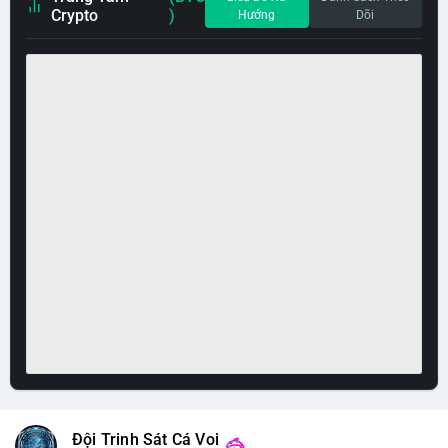
Crypto
)
Hướng
Dõi
Đội Trinh Sát Cá Voi