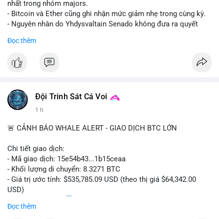
nhất trong nhóm majors.
- Bitcoin và Ether cũng ghi nhận mức giảm nhẹ trong cùng kỳ.
- Nguyên nhân do Yhdysvaltain Senado không đưa ra quyết
định về luật Clarity Act (luật cấu trúc thị trường) trước khi nghỉ
Đọc thêm
hè, đẩy việc thảo luận sang tháng 9.
- Việc trì hoãn pháp lý làm tăng sự không chắc chắn quanh
XRP và Ripple, ảnh hưởng đến tâm lý nhà đầu tư.
#binancesquare
#cryptonews
#xrp
#btc
#eth
#clarityact
#ripple
Đội Trinh Sát Cá Voi
1 h
$xrp $btc $eth
🚨 CẢNH BÁO WHALE ALERT - GIAO DỊCH BTC LỚN
#vlikevn
#titanbot
Chi tiết giao dịch:
📰 Nguồn: CoinDesk
- Mã giao dịch: 15e54b43...1b15ceaa
- Khối lượng di chuyển: 8.3271 BTC
- Giá trị ước tính: $535,785.09 USD (theo thị giá $64,342.00
USD)
- Thời gian: 04:20
0 2026-08-07 UTC
Đọc thêm