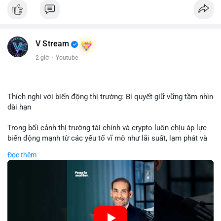
Nhận định phân tích: Giao dịch 8.3271 BTC trị giá hơn nửa triệu
USD được thực hiện trong khung giờ sáng sớm, cho thấy dấu
hiệu của một tổ chức hoặc cá nhân sở hữu lượng tài sản lớn.
Quy mô chuyển động này nằm ở mức trung bình - lớn, không
V Stream
đủ tạo áp lực bán trực tiếp lên thị trường nhưng phản ánh tâm
lý thận trọng của cá voi. Nếu dòng tiền này hướng về ví sàn
2 giờ
·
Youtube
giao dịch, khả năng cao là động thái chuẩn bị thanh khoản
hoặc chốt lời một phần; ngược lại, nếu chuyển sang ví lạnh, đó
là tín hiệu tích lũy dài hạn, củng cố niềm tin vào xu hướng tăng
của BTC.
Thích nghi với biến động thị trường: Bí quyết giữ vững tầm nhìn
dài hạn
Lời khuyên: Nhà đầu tư nhỏ lẻ nên theo dõi thêm 2-3 giao dịch
tương tự trong 24 giờ tới để xác nhận xu hướng. Không nên
Trong bối cảnh thị trường tài chính và crypto luôn chịu áp lực
hành động vội vàng dựa trên một giao dịch đơn lẻ, hãy ưu tiên
biến động mạnh từ các yếu tố vĩ mô như lãi suất, lạm phát và
quản trị rủi ro và giữ kỷ luật với kế hoạch đầu tư đã đề ra.
chính sách tiền tệ, việc duy trì tầm nhìn chiến lược trở thành
Đọc thêm
chìa khóa để đầu tư viên vượt qua giai đoạn không chắc chắn.
#8dot3271btc
#giaodichlon
#vilanh
#tamlycavoi
Thay vì phản ứng cảm xúc với những dao động ngắn hạn, các
#mempoolbtc
nhà đầu tư thành công thường tập trung vào nguyên tắc cơ
bản, phân배 tài sản hợp lý và kiên持 theo kế hoạch đã định.
Điều này không chỉ giúp giảm rủi ro mà còn tạo điều kiện để
tận dụng cơ hội khi thị trường phục hồi.