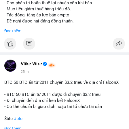
tái cơ cấu danh mục trước phiên giao dịch Âu-Mỹ. Tâm lý thị
- Cho phép trì hoãn thuế lợi nhuận vốn khi bán.
trường có thể dao động nhẹ khi nhà đầu tư nhỏ lẻ theo dõi
- Mục tiêu giảm thuế hàng triệu đô.
động thái này.
- Tác động: tăng áp lực bán crypto.
- Đề nghị được hai đảng đồng thuận.
Lời khuyên cho nhà đầu tư nhỏ lẻ: Theo dõi xác nhận giao dịch
#clarity
#trump
#crypto
#tax
#bloomberg
Đọc thêm
và điểm đến của số BTC này trong 2-4 giờ tới. Nếu dòng tiền
vào sàn, cân nhắc giảm đòn bẩy hoặc chốt lời một phần để
$btc $eth
phòng thủ. Nếu vào ví lạnh, có thể duy trì chiến lược nắm giữ
hiện tại mà không cần hoảng loạn.
#vlikevn
#titanbot
#160btc
#vilanh
#thanhkhoansan
#aplucban
#btcmempool
📰 Nguồn: Cointelegraph
Vlike Wire
25 m
BTC 50 BTC ẩn từ 2011 chuyển $3.2 triệu về địa chỉ FalconX
- BTC 50 BTC ẩn từ 2011 được di chuyển $3.2 triệu
- Đi chuyển đến địa chỉ liên kết FalconX
- Có thể chuẩn bị giao dịch hoặc tái tổ chức tài sản
$btc
#btc
Đọc thêm