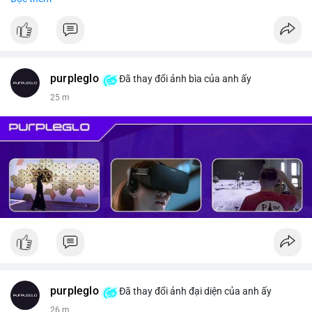
#vlikevn
#titanbot
📰 Nguồn: CoinDesk
purpleglo
Đã thay đổi ảnh bìa của anh ấy
25 m
purpleglo
Đã thay đổi ảnh đại diện của anh ấy
26 m