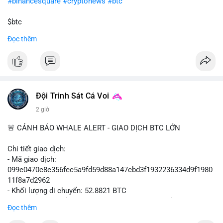
#binancesquare
#cryptonews
#btc
$btc
Đọc thêm
#vlikevn
#titanbot
📰 Nguồn: Cointelegraph
Đội Trinh Sát Cá Voi
2 giờ
🚨 CẢNH BÁO WHALE ALERT - GIAO DỊCH BTC LỚN
Chi tiết giao dịch:
- Mã giao dịch:
099e0470c8e356fec5a9fd59d88a147cbd3f1932236334d9f1980
11f8a7d2962
- Khối lượng di chuyển: 52.8821 BTC
- Giá trị ước tính: $3,434,742.21 USD (theo thị giá $64,951.00
Đọc thêm
USD)
- Thời gian: 13:19:49 2026-08-10 UTC