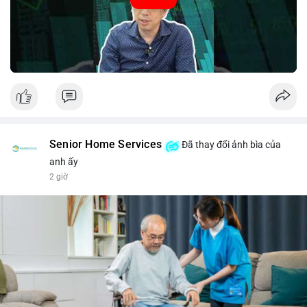
#52.8821BTC
#whalemove
#vilanh
#btcmempool
#3.4TrieuUSD
Senior Home Services
Đã thay đổi ảnh bìa của
anh ấy
2 giờ