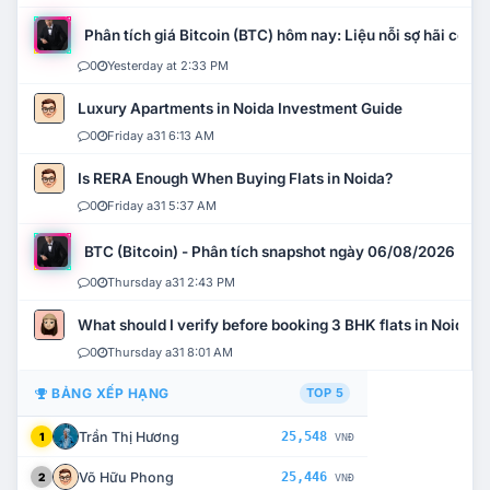
Phân tích giá Bitcoin (BTC) hôm nay: Liệu nỗi sợ hãi có mở 
0
Yesterday at 2:33 PM
Luxury Apartments in Noida Investment Guide
0
Friday a31 6:13 AM
Is RERA Enough When Buying Flats in Noida?
0
Friday a31 5:37 AM
BTC (Bitcoin) - Phân tích snapshot ngày 06/08/2026
0
Thursday a31 2:43 PM
What should I verify before booking 3 BHK flats in Noida?
0
Thursday a31 8:01 AM
BẢNG XẾP HẠNG
TOP 5
Trần Thị Hương
25,548
1
VNĐ
Võ Hữu Phong
25,446
2
VNĐ