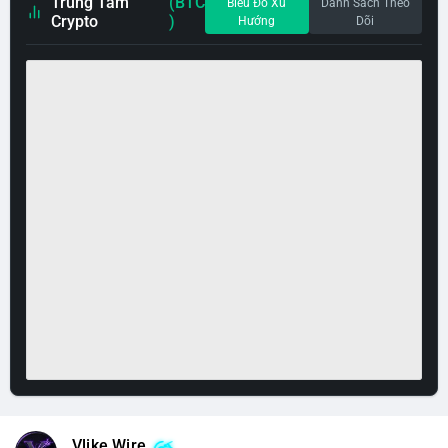
Trung Tâm
(BTC
Biểu Đồ Xu
Danh Sách Theo
Crypto
)
Hướng
Dõi
Vlike Wire