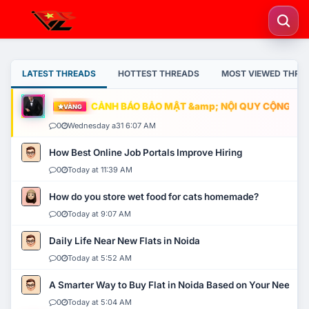
LATEST THREADS
HOTTEST THREADS
MOST VIEWED THRE
CẢNH BÁO BẢO MẬT &amp; NỘI QUY CỘNG ĐỒNG
VÀNG
0
Wednesday a31 6:07 AM
How Best Online Job Portals Improve Hiring
0
Today at 11:39 AM
How do you store wet food for cats homemade?
0
Today at 9:07 AM
Daily Life Near New Flats in Noida
0
Today at 5:52 AM
A Smarter Way to Buy Flat in Noida Based on Your Needs
0
Today at 5:04 AM