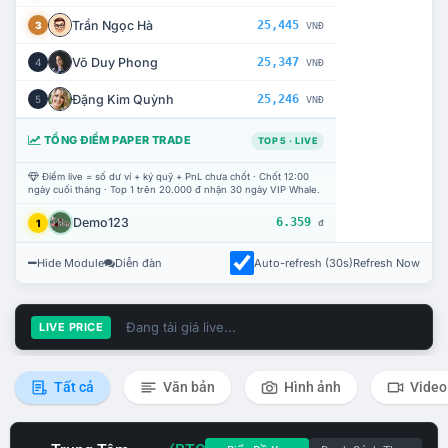
Trần Ngọc Hà
25,445
3
VNĐ
Võ Duy Phong
25,347
4
VNĐ
Đặng Kim Quỳnh
25,246
5
VNĐ
TỔNG ĐIỂM PAPER TRADE
TOP 5 · LIVE
Điểm live = số dư ví + ký quỹ + PnL chưa chốt · Chốt 12:00
ngày cuối tháng · Top 1 trên 20.000 đ nhận 30 ngày VIP Whale.
Demo123
6.359
1
đ
Hide Module
Diễn đàn
Auto-refresh (30s)
Refresh Now
Đang tải giá live...
LIVE PRICE
Tất cả
Văn bản
Hình ảnh
Video