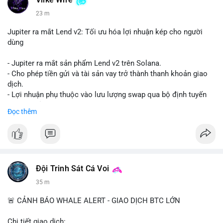
Vlike Wire
23 m
Jupiter ra mắt Lend v2: Tối ưu hóa lợi nhuận kép cho người
dùng
- Jupiter ra mắt sản phẩm Lend v2 trên Solana.
- Cho phép tiền gửi và tài sản vay trở thành thanh khoản giao
dịch.
- Lợi nhuận phụ thuộc vào lưu lượng swap qua bộ định tuyến
(router) của Jupiter.
Đọc thêm
- Tăng hiệu quả sử dụng vốn cho người dùng.
#solana
#jupiter
#sol
#defi
#binancesquare
$sol
Đội Trinh Sát Cá Voi
#vlikevn
#titanbot
35 m
📰 Nguồn: CoinDesk
🚨 CẢNH BÁO WHALE ALERT - GIAO DỊCH BTC LỚN
Chi tiết giao dịch: