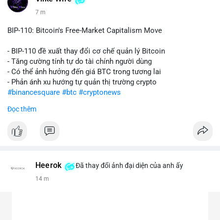
7 m
BIP-110: Bitcoin's Free-Market Capitalism Move
- BIP-110 đề xuất thay đổi cơ chế quản lý Bitcoin
- Tăng cường tính tự do tài chính người dùng
- Có thể ảnh hưởng đến giá BTC trong tương lai
- Phản ánh xu hướng tự quản thị trường crypto
#binancesquare
#btc
#cryptonews
Đọc thêm
$btc
#vlikevn
#titanbot
📰 Nguồn: CoinDesk
Heerok
Đã thay đổi ảnh đại diện của anh ấy
14 m