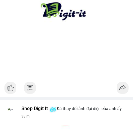
cho xu hướng dài hạn. Ngược lại, nếu tiền chuyển lên sàn, hãy
thận trọng với khả năng điều chỉnh giá ngắn hạn.
#13dot1743btc
#vilanh
#chuyennoibo
#mempoolbtc
#dongtienlon
Shop Digit It
Đã thay đổi ảnh đại diện của anh ấy
38 m