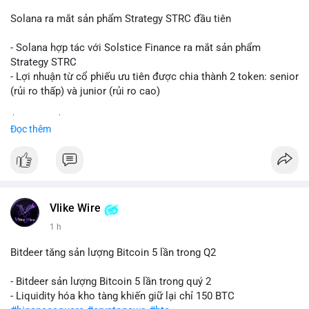
📰 Nguồn: CoinDesk
Solana ra mắt sản phẩm Strategy STRC đầu tiên
- Solana hợp tác với Solstice Finance ra mắt sản phẩm
Strategy STRC
- Lợi nhuận từ cổ phiếu ưu tiên được chia thành 2 token: senior
(rủi ro thấp) và junior (rủi ro cao)
$sol
#sol
$strc
#strc
Đọc thêm
#vlikevn
#titanbot
📰 Nguồn: CoinDesk
Vlike Wire
1 h
Bitdeer tăng sản lượng Bitcoin 5 lần trong Q2
- Bitdeer sản lượng Bitcoin 5 lần trong quý 2
- Liquidity hóa kho tàng khiến giữ lại chỉ 150 BTC