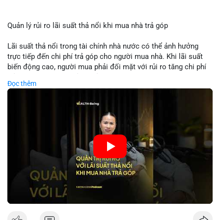
Quản lý rủi ro lãi suất thả nổi khi mua nhà trả góp
Lãi suất thả nổi trong tài chính nhà nước có thể ảnh hưởng
trực tiếp đến chi phí trả góp cho người mua nhà. Khi lãi suất
biến động cao, người mua phải đối mặt với rủi ro tăng chi phí
trả nợ không ngờ. Quản lý rủi ro cần bao gồm phân tích xu
Đọc thêm
hướng lãi suất, lựa chọn sản phẩm trả góp có tính bảo hiểm,
hoặc sử dụng tài chính cá nhân để ổn định chi phí. Các nhà
đầu tư cần theo dõi chính sách tiền tệ để đưa ra quyết định
mua nhà phù hợp.
🎥 Xem video trực tiếp tại:
Nguồn: VIETSUCCESS