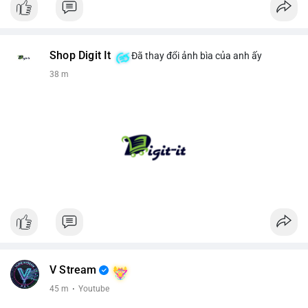
Shop Digit It
Đã thay đổi ảnh bìa của anh ấy
38 m
V Stream
45 m
·
Youtube