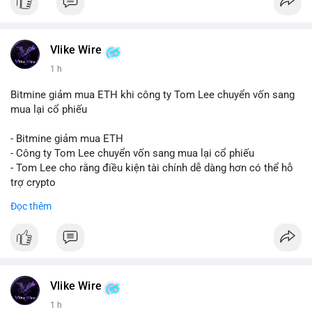
Vlike Wire
1 h
Bitmine giảm mua ETH khi công ty Tom Lee chuyển vốn sang
mua lại cổ phiếu
- Bitmine giảm mua ETH
- Công ty Tom Lee chuyển vốn sang mua lại cổ phiếu
- Tom Lee cho rằng điều kiện tài chính dễ dàng hơn có thể hỗ
trợ crypto
- CLARITY Act không đạt thăm dò trong Thượng viện trước kỳ
Đọc thêm
nghỉ tháng 8
#binancesquare
#cryptonews
#eth
$eth
Vlike Wire
#vlikevn
#titanbot
1 h