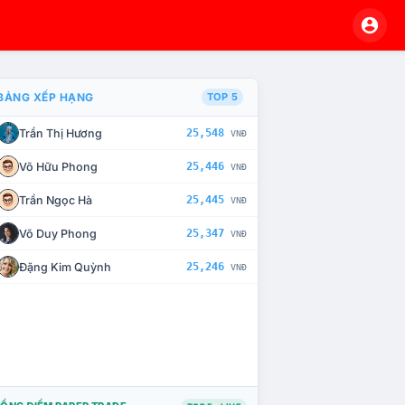
BẢNG XẾP HẠNG
TOP 5
Trần Thị Hương
25,548
VNĐ
À CHẾ TÀI XỬ LÝ VI PHẠM
Võ Hữu Phong
25,446
VNĐ
Trần Ngọc Hà
25,445
VNĐ
Võ Duy Phong
25,347
VNĐ
Đặng Kim Quỳnh
25,246
VNĐ