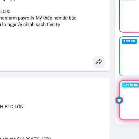
5.000
ệu nonfarm payrolls Mỹ thấp hơn dự báo
 lo ngại về chính sách tiền tệ
TON #9
OPTIMUS 
CH BTC LỚN