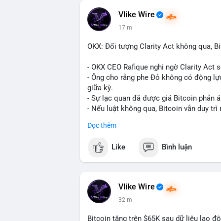
Vlike Wire
17 m
OKX: Đối tượng Clarity Act không qua, Bi
- OKX CEO Rafique nghi ngờ Clarity Act 
- Ông cho rằng phe Đỏ không có động lực
giữa kỳ.
- Sự lạc quan đã được giá Bitcoin phản á
- Nếu luật không qua, Bitcoin vẫn duy trì 
Đọc thêm
#binancesquare
#cryptonews
#btc
Like
Bình luận
$btc
#vlikevn
#titanbot
Vlike Wire
📰 Nguồn: CoinDesk
32 m
Bitcoin tăng trên $65K sau dữ liệu lao đ