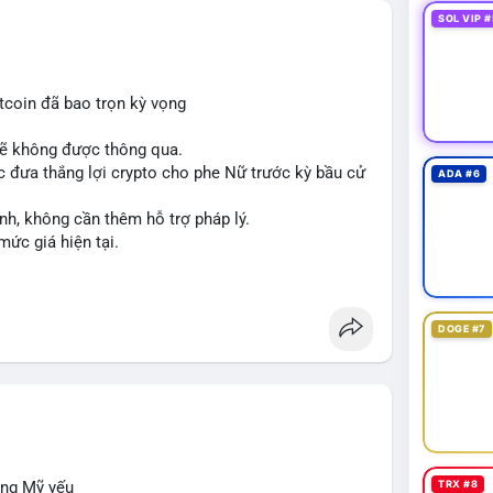
SOL VIP #
tcoin đã bao trọn kỳ vọng
sẽ không được thông qua.
 đưa thắng lợi crypto cho phe Nữ trước kỳ bầu cử
ADA #6
nh, không cần thêm hỗ trợ pháp lý.
mức giá hiện tại.
DOGE #7
ộng Mỹ yếu
TRX #8