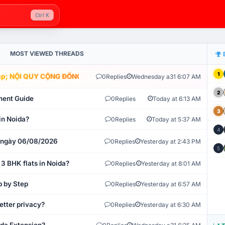
Ctrl K
MOST VIEWED THREADS
1
; NỘI QUY CỘNG ĐỒNG VLIKE.VN: HỆ THỐNG GIÁM SÁT TỰ ĐỘNG V
0
Replies
Wednesday a31 6:07 AM
2
ment Guide
0
Replies
Today at 6:13 AM
3
in Noida?
0
Replies
Today at 5:37 AM
4
t ngày 06/08/2026
0
Replies
Yesterday at 2:43 PM
5
 3 BHK flats in Noida?
0
Replies
Yesterday at 8:01 AM
p by Step
0
Replies
Yesterday at 6:57 AM
etter privacy?
0
Replies
Yesterday at 6:30 AM