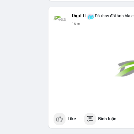
Digit It
Đã thay đổi ảnh bìa 
16 m
Like
Bình luận