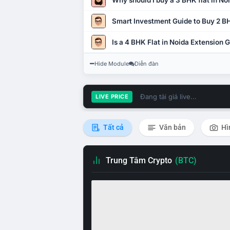
Why should I buy a 3 BHK flat in No
Smart Investment Guide to Buy 2 BH
Is a 4 BHK Flat in Noida Extension
Hide Module
Diễn đàn
Đang tải giá live...
LIVE PRICE
Tất cả
Văn bản
Hì
Trung Tâm Crypto
(BTC)