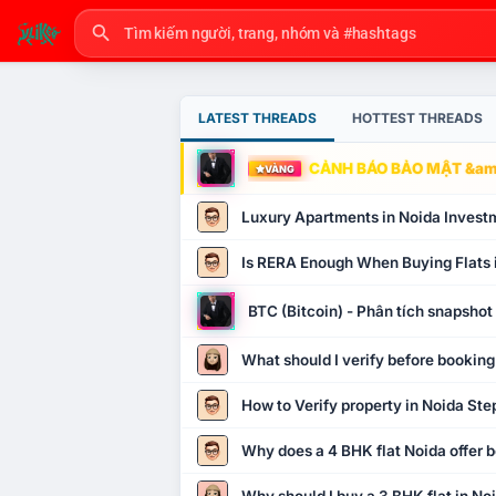
LATEST THREADS
HOTTEST THREADS
CẢNH BÁO BẢO MẬT &amp
VÀNG
Luxury Apartments in Noida Invest
Is RERA Enough When Buying Flats 
BTC (Bitcoin) - Phân tích snapsho
What should I verify before booking
How to Verify property in Noida Ste
Why does a 4 BHK flat Noida offer b