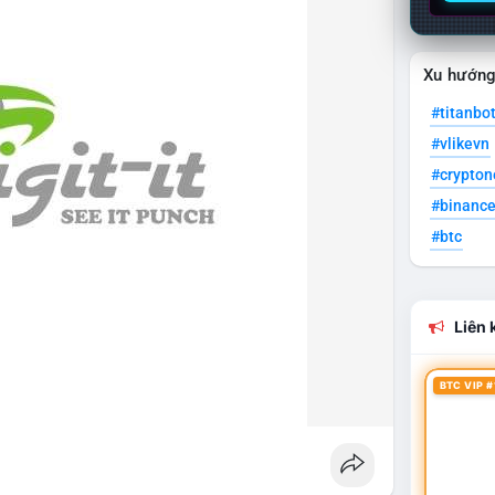
Xu hướn
#titanbo
#vlikevn
#crypto
#binanc
#btc
Liên k
BTC VIP #