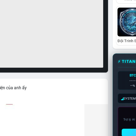
⚡ TITA
BTC
----
--%
iện của anh ấy
SYSTEM:
Trợ lý A