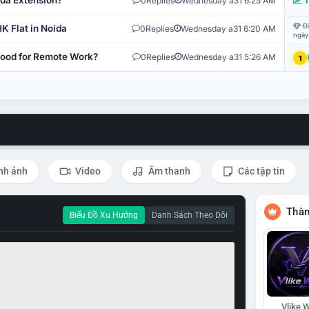
ida Extension?
0
Replies
Wednesday a31 6:25 AM
T
Đi
K Flat in Noida
0
Replies
Wednesday a31 6:20 AM
ngày
 Good for Remote Work?
0
Replies
Wednesday a31 5:26 AM
1
nh ảnh
Video
Âm thanh
Các tập tin
Thàn
Biểu Đồ Xu Hướng
Danh Sách Theo Dõi
Vlike W