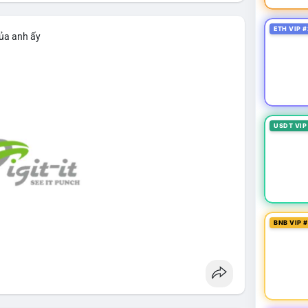
ETH VIP #
của anh ấy
USDT VIP
BNB VIP 