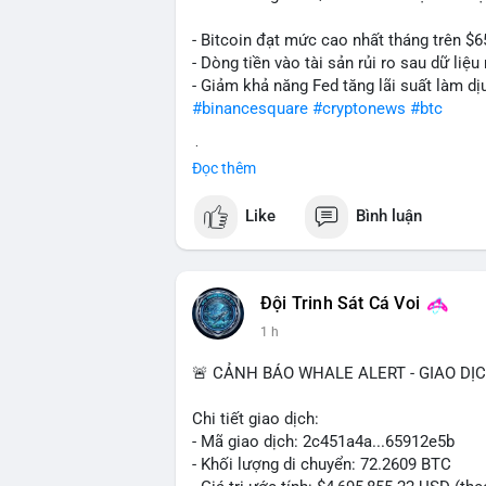
- Bitcoin đạt mức cao nhất tháng trên $6
- Dòng tiền vào tài sản rủi ro sau dữ li
- Giảm khả năng Fed tăng lãi suất làm dịu
#binancesquare
#cryptonews
#btc
$btc
Đọc thêm
#vlikevn
#titanbot
Like
Bình luận
📰 Nguồn: Cointelegraph
Đội Trinh Sát Cá Voi
1 h
🚨 CẢNH BÁO WHALE ALERT - GIAO DỊ
Chi tiết giao dịch:
- Mã giao dịch: 2c451a4a...65912e5b
- Khối lượng di chuyển: 72.2609 BTC