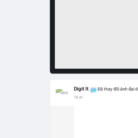
Digit It
Đã thay đổi ảnh đại d
16 m