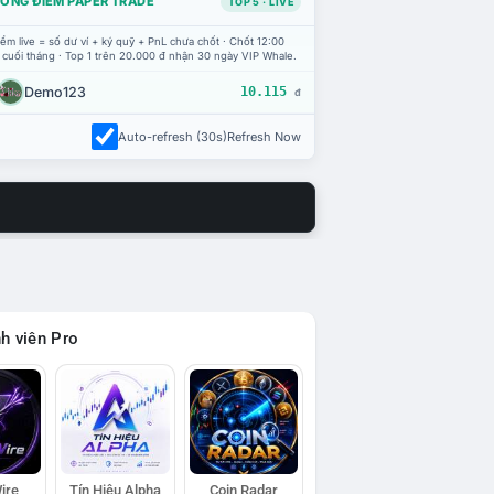
ỔNG ĐIỂM PAPER TRADE
TOP 5 · LIVE
ểm live = số dư ví + ký quỹ + PnL chưa chốt · Chốt 12:00
 cuối tháng · Top 1 trên 20.000 đ nhận 30 ngày VIP Whale.
Demo123
10.115
đ
Auto-refresh (30s)
Refresh Now
h viên Pro
ire
Tín Hiệu Alpha
Coin Radar