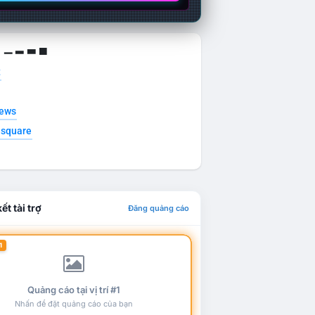
g ▁ ▂ ▃ ▄
t
news
esquare
ết tài trợ
Đăng quảng cáo
1
Quảng cáo tại vị trí #1
Nhấn để đặt quảng cáo của bạn