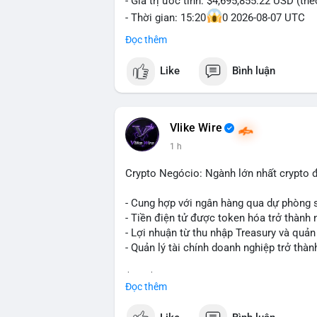
- Giá trị ước tính: $4,695,855.22 USD (th
- Thời gian: 15:20
0 2026-08-07 UTC
Đọc thêm
Nhận định phân tích hành vi của Cá voi d
triệu USD được dồn vào một giao dịch du
Like
Bình luận
không phải hành động phân tán nhỏ lẻ. N
hạn có thể gia tăng, ảnh hưởng đến tâm l
lạnh, đây là tín hiệu tích lũy dài hạn, ch
vì thoát ra.
Vlike Wire
1 h
Lời khuyên ngắn gọn cho nhà đầu tư nhỏ 
trong 24-48 giờ tới. Đừng vội hành động
Crypto Negócio: Ngành lớn nhất crypto đ
lẻ; hãy quan sát thêm các lệnh tiếp theo
chỉnh vị thế.
- Cung hợp với ngân hàng qua dự phòng 
- Tiền điện tử được token hóa trở thành 
#72dot2609btc
#4triệu7usd
#chuyểnvílạ
- Lợi nhuận từ thu nhập Treasury và quản 
- Quản lý tài chính doanh nghiệp trở thà
$btc $eth
Đọc thêm
#vlikevn
#titanbot