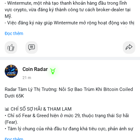
nguồn để xác định rõ ý đồ.
- Wintermute, một nhà tạo thanh khoản hàng đầu trong lĩnh
vực crypto, vừa đăng ký thành công tư cách broker‑dealer tại
Lời khuyên: Nhà đầu tư nhỏ lẻ nên thận trọng, tránh hành động
Mỹ.
theo cảm xúc. Quan sát diễn biến giá trong 24-48 giờ tới. Nếu
- Việc đăng ký này giúp Wintermute mở rộng hoạt động vào thị
giá không phản ứng mạnh, khả năng cao là chuyển ví nội bộ, ít
trường chứng khoán tokenized, một lĩnh vực đang phát triển
Đọc thêm
tác động đến thị trường. Chỉ vào lệnh khi có xác nhận xu
nhanh chóng ở Hoa Kỳ.
hướng rõ ràng.
- Với tư cách là broker‑dealer, công ty có thể cung cấp dịch vụ
giao dịch, sàn giao dịch và thanh toán cho các tài sản
#317btc
#20triệuusd
#mempool
#chuyểnsàn
#áplựcbán
tokenized, đồng thời tuân thủ quy định của SEC.
- Đây là bước chiến lược nhằm tận dụng cơ hội tăng trưởng của
thị trường tokenized và củng cố vị thế của Wintermute trong
Coin Radar
ngành tài chính kỹ thuật số.
21 m
#binancesquare
#cryptonews
#wintermute
#brokerdealer
Radar Tâm Lý Thị Trường: Nỗi Sợ Bao Trùm Khi Bitcoin Coiled
#tokenizedsecurities
#usregulation
Dưới 65K
$btc $eth
📊 CHỈ SỐ SỢ HÃI & THAM LAM
• Chỉ số Fear & Greed hiện ở mức 29, thuộc trạng thái Sợ hãi
#vlikevn
#titanbot
(Fear).
• Tâm lý chung của nhà đầu tư đang khá tiêu cực, phản ánh sự
📰 Nguồn: Cointelegraph
thận trọng cao độ trước các biến động thị trường.
Đọc thêm