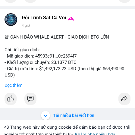
quá trước biến động ngắn hạn.
cùng với các quy định môi trường nghiêm ngặt, là những yếu tố
chính thúc đẩy sự phát triển của thị trường.
#39.45BTC
#vilanh
#tichluydaihan
#btcmempool
Đội Trinh Sát Cá Voi
#2.54TrieuUSD
4 giờ
🚨 CẢNH BÁO WHALE ALERT - GIAO DỊCH BTC LỚN
Chi tiết giao dịch:
- Mã giao dịch: 45933c91...0c2694f7
- Khối lượng di chuyển: 23.1377 BTC
- Giá trị ước tính: $1,492,172.22 USD (theo thị giá $64,490.90
USD)
- Thời gian: 20:19:53 2026-08-06 UTC
Đọc thêm
Nhận định phân tích hành vi của Cá voi dựa trên giao dịch này:
Khối lượng 23.14 BTC tương đương gần 1.5 triệu USD được di
chuyển trong một giao dịch duy nhất. Đây là mức chuyển tiền
đáng chú ý nhưng chưa đến mức gây chấn động thị trường.
Tải nhiều bài viết hơn
Hành vi này có thể là cá voi đang tái phân bổ tài sản giữa các
ví nóng, hoặc bước đầu chuẩn bị thanh khoản để thực hiện
<3 Trang web này sử dụng cookie để đảm bảo bạn có được trải
lệnh mua/bán lớn. Với tỷ giá hiện tại, nếu dòng tiền này đổ vào
nghiệm tốt nhất trên mọi thiết bị ℇ>
Khám phá nhiều hơn