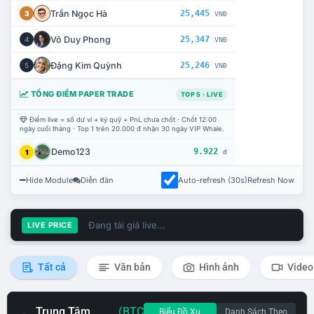
Trần Ngọc Hà
25,445
3
VNĐ
Võ Duy Phong
25,347
4
VNĐ
Đặng Kim Quỳnh
25,246
5
VNĐ
TỔNG ĐIỂM PAPER TRADE
TOP 5 · LIVE
Điểm live = số dư ví + ký quỹ + PnL chưa chốt · Chốt 12:00
ngày cuối tháng · Top 1 trên 20.000 đ nhận 30 ngày VIP Whale.
Demo123
9.922
1
đ
Hide Module
Diễn đàn
Auto-refresh (30s)
Refresh Now
Đang tải giá live...
LIVE PRICE
Tất cả
Văn bản
Hình ảnh
Video
Trung Tâm
(BTC
Biểu Đồ Xu
Danh Sách Theo