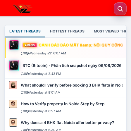
LATEST THREADS
HOTTEST THREADS
MOST VIEWED THRE
CẢNH BÁO BẢO MẬT &amp; NỘI QUY CỘNG ĐỒNG
VÀNG
0
Wednesday a31 6:07 AM
BTC (Bitcoin) - Phân tích snapshot ngày 06/08/2026
0
Yesterday at 2:43 PM
What should I verify before booking 3 BHK flats in Noida?
0
Yesterday at 8:01 AM
How to Verify property in Noida Step by Step
0
Yesterday at 6:57 AM
Why does a 4 BHK flat Noida offer better privacy?
0
Yesterday at 6:30 AM