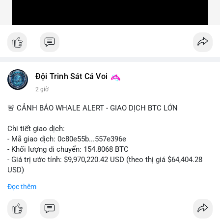
Đội Trinh Sát Cá Voi
2 giờ
🚨 CẢNH BÁO WHALE ALERT - GIAO DỊCH BTC LỚN
Chi tiết giao dịch:
- Mã giao dịch: 0c80e55b...557e396e
- Khối lượng di chuyển: 154.8068 BTC
- Giá trị ước tính: $9,970,220.42 USD (theo thị giá $64,404.28
USD)
- Thời gian: 22:19:54 2026-08-06 UTC
Đọc thêm
Một khối lượng 154.8 BTC trị giá gần 10 triệu USD vừa được
xác nhận di chuyển trong mempool. Với quy mô này, khả năng