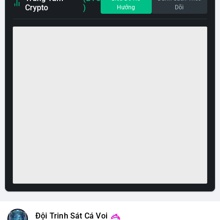
Crypto
)
Hướng
Dõi
Đội Trinh Sát Cá Voi