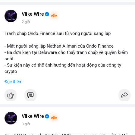
cao đây là hành vi chuyển nội bộ giữa các ví do cá nhân hoặc
tổ chức kiểm soát, không phải lệnh bán khống trên sàn. Động
thái thường thấy ở nhóm cá voi tích lũy: gom coin từ nhiều ví
Vlike Wire
nhỏ lẻ về một ví lạnh tập trung, hoặc tách nhỏ tài sản để phân
2 giờ
tán rủi ro. Nếu dòng tiền hướng lên sàn giao dịch, áp lực bán
ngắn hạn sẽ gia tăng; ngược lại, nếu chảy về ví lạnh, tín hiệu
Tranh chấp Ondo Finance sau tử vong người sáng lập
nắm giữ dài hạn chiếm ưu thế. Tâm lý thị trường hiện khá nhạy
cảm với biến động lớn, nên dòng chảy này cần được theo dõi
- Mất người sáng lập Nathan Allman của Ondo Finance
sát trong 24-48 giờ tới.
- Ba đơn kiện tại Delaware cho thấy tranh chấp về quyền kiểm
soát
Nhà đầu tư nhỏ lẻ nên thận trọng, tránh fomo theo tin tức.
- Sự kiện này có thể ảnh hưởng đến hoạt động của công ty
Quan sát thêm xác nhận từ khối tiếp theo và dòng tiền vào/ra
crypto
sàn trước khi hành động.
Đọc thêm
#binancesquare
#cryptonews
#ondofinance
#154dot8btc
#vilanh
#tichluydaihan
#mempoolbtc
$btc $eth
#vlikevn
#titanbot
Vlike Wire
📰 Nguồn: CoinDesk
3 giờ