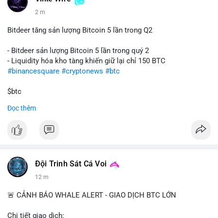
2 m
Bitdeer tăng sản lượng Bitcoin 5 lần trong Q2
- Bitdeer sản lượng Bitcoin 5 lần trong quý 2
- Liquidity hóa kho tàng khiến giữ lại chỉ 150 BTC
#binancesquare
#cryptonews
#btc
$btc
Đọc thêm
#vlikevn
#titanbot
📰 Nguồn: Cointelegraph
Đội Trinh Sát Cá Voi
12 m
🚨 CẢNH BÁO WHALE ALERT - GIAO DỊCH BTC LỚN
Chi tiết giao dịch: