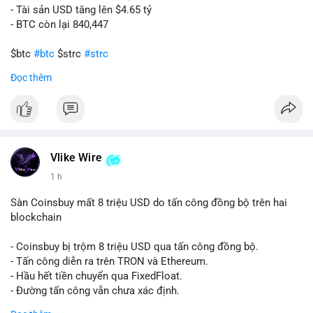
- Tài sản USD tăng lên $4.65 tỷ
- BTC còn lại 840,447
$btc
#btc
$strc
#strc
Đọc thêm
#vlikevn
#titanbot
📰 Nguồn: Cointelegraph
Vlike Wire
1 h
Sàn Coinsbuy mất 8 triệu USD do tấn công đồng bộ trên hai
blockchain
- Coinsbuy bị trộm 8 triệu USD qua tấn công đồng bộ.
- Tấn công diễn ra trên TRON và Ethereum.
- Hầu hết tiền chuyển qua FixedFloat.
- Đường tấn công vẫn chưa xác định.