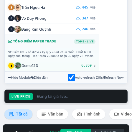
Trần Ngọc Hà
25,445
3
VNĐ
Võ Duy Phong
25,347
4
VNĐ
Đặng Kim Quỳnh
25,246
5
VNĐ
TỔNG ĐIỂM PAPER TRADE
TOP 5 · LIVE
Điểm live = số dư ví + ký quỹ + PnL chưa chốt · Chốt 12:00
ngày cuối tháng · Top 1 trên 20.000 đ nhận 30 ngày VIP Whale.
Demo123
6.359
1
đ
Hide Module
Diễn đàn
Auto-refresh (30s)
Refresh Now
Đang tải giá live...
LIVE PRICE
Tất cả
Văn bản
Hình ảnh
Video