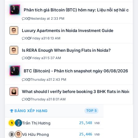
Phân tích giá Bitcoin (BTC) hôm nay: Liệu nỗi sợ hãi có mở 
0
Yesterday at 2:33 PM
Luxury Apartments in Noida Investment Guide
0
Friday a31 6:13 AM
Is RERA Enough When Buying Flats in Noida?
0
Friday a31 5:37 AM
BTC (Bitcoin) - Phân tích snapshot ngày 06/08/2026
0
Thursday a31 2:43 PM
What should I verify before booking 3 BHK flats in Noida?
0
Thursday a31 8:01 AM
BẢNG XẾP HẠNG
TOP 5
Trần Thị Hương
25,548
1
VNĐ
Võ Hữu Phong
25,446
2
VNĐ