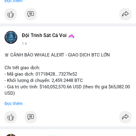
Đọc thêm
#binancesquare
#cryptonews
#coinsbuy
#trx
#eth
$trx $eth
#vlikevn
#titanbot
Đội Trinh Sát Cá Voi
📰 Nguồn: CoinDesk
1 h
🚨 CẢNH BÁO WHALE ALERT - GIAO DỊCH BTC LỚN
Chi tiết giao dịch:
- Mã giao dịch: 01718428...7327fe52
- Khối lượng di chuyển: 2,459.2448 BTC
- Giá trị ước tính: $160,052,570.66 USD (theo thị giá $65,082.00
USD)
- Thời gian: 12:19:48 2026-08-10 UTC
Đọc thêm
Nhận định phân tích:
Khối lượng 2,459 BTC tương đương hơn 160 triệu USD được
chuyển trong một giao dịch duy nhất cho thấy dấu hiệu hoạt
động của tổ chức lớn hoặc quỹ đầu tư. Với mức giá hiện tại,