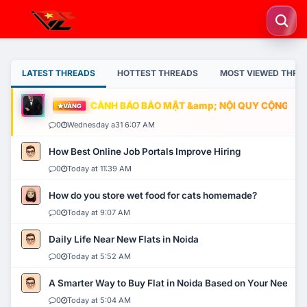
LATEST THREADS
HOTTEST THREADS
MOST VIEWED THRE
CẢNH BÁO BẢO MẬT &amp; NỘI QUY CỘNG ĐỒNG
VÀNG
0
Wednesday a31 6:07 AM
How Best Online Job Portals Improve Hiring
0
Today at 11:39 AM
How do you store wet food for cats homemade?
0
Today at 9:07 AM
Daily Life Near New Flats in Noida
0
Today at 5:52 AM
A Smarter Way to Buy Flat in Noida Based on Your Needs
0
Today at 5:04 AM