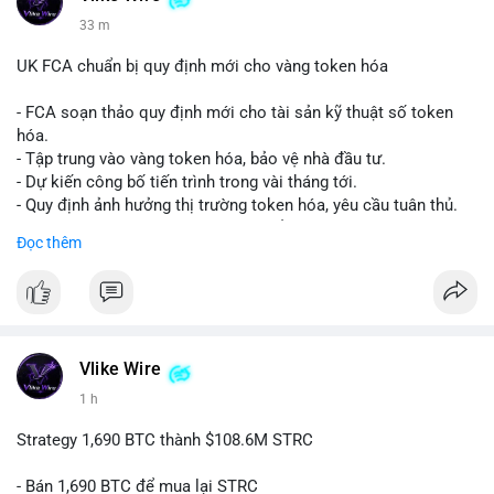
33 m
UK FCA chuẩn bị quy định mới cho vàng token hóa
- FCA soạn thảo quy định mới cho tài sản kỹ thuật số token
hóa.
- Tập trung vào vàng token hóa, bảo vệ nhà đầu tư.
- Dự kiến công bố tiến trình trong vài tháng tới.
- Quy định ảnh hưởng thị trường token hóa, yêu cầu tuân thủ.
- Nhà đầu tư, doanh nghiệp cần chuẩn bị.
Đọc thêm
#binancesquare
#cryptonews
#tokenizedgold
#fca
#ukregulation
$btc $eth
#vlikevn
#titanbot
Vlike Wire
1 h
📰 Nguồn: CoinDesk
Strategy 1,690 BTC thành $108.6M STRC
- Bán 1,690 BTC để mua lại STRC