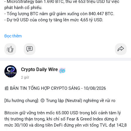
âm), trải nghiệm coin rác, và sự nhàm chán của Bitcoin khi đi
- MicroStrategy bán 1.690 BTC, thu về 653 triệu USD từ việc
ngang.
phát hành cổ phiếu.
• Tin tức quốc tế: Hedge funds trên CME chuyển sang vị thế
- Tổng lượng BTC nắm giữ giảm xuống còn 840.447 BTC.
Long Bitcoin; Standard Chartered dự báo LINK đạt 200 USD
- Dự trữ USD của công ty tăng lên mức 4,65 tỷ USD.
vào năm 2030; MicroStrategy bán 1,690 BTC.
• Binance Announcements: Binance delist BTTC & POWR vào
#microstrategy
#btc
#cryptonews
#binancesquare
Đọc thêm
14/08; ra mắt các chiến dịch airdrop và cuộc thi trading.
$btc
💡 NHẬN ĐỊNH & KHUYẾN NGHỊ
• Nhận định: Thị trường đang trong giai đoạn tích lũy đi ngang
#vlikevn
#titanbot
(sideways) với tâm lý sợ hãi chiếm ưu thế. Sự dịch chuyển của
các quỹ phòng hộ sang vị thế Long là tín hiệu tích cực ngầm,
📰 Nguồn: CoinDesk
Crypto Daily Wire
nhưng biến động ngắn hạn vẫn cao.
2 giờ
• Khuyến nghị: Cẩn trọng với các lệnh Long/Short khi Bitcoin
chưa thoát khỏi vùng giá hiện tại. Theo dõi sát các tin tức về
📰 BẢN TIN TỔNG HỢP CRYPTO SÁNG - 10/08/2026
lạm phát (CPI) và động thái của các quỹ lớn.
[Xu hướng chung]: 🟡 Trung lập (Neutral) nghiêng về rủi ro
📊 Nguồn: Radar Tâm Lý Thị Trường
Bitcoin giữ vững trên mốc 65.000 USD trong bối cảnh tâm lý
thị trường thận trọng, khi chỉ số Fear & Greed Index dừng ở
mức 30/100 và dòng tiền DeFi đứng yên với tổng TVL đạt 142,8