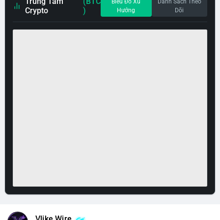
Trung Tâm
(BTC
Biểu Đồ Xu
Danh Sách Theo
Crypto
)
Hướng
Dõi
Vlike Wire