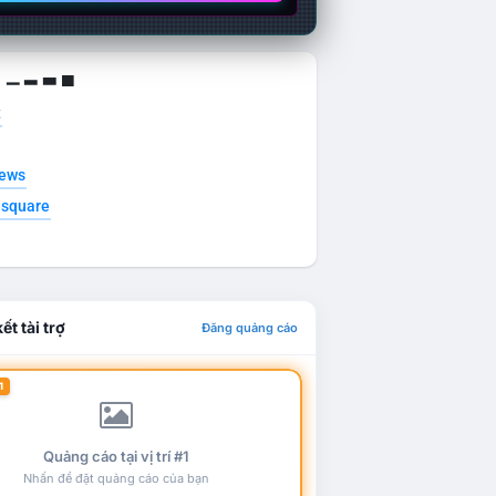
g ▁ ▂ ▃ ▄
t
news
esquare
ết tài trợ
Đăng quảng cáo
1
Quảng cáo tại vị trí #1
Nhấn để đặt quảng cáo của bạn