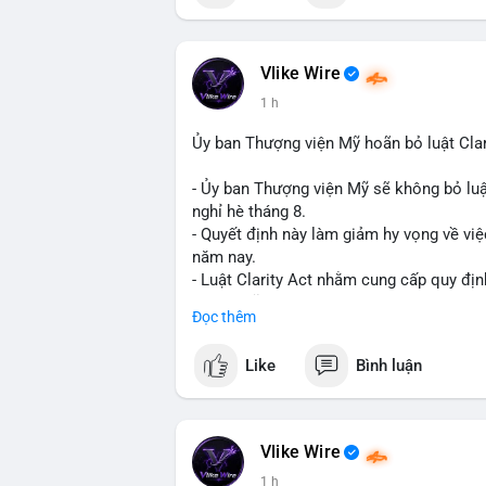
📰 Nguồn: Cointelegraph
Vlike Wire
1 h
Ủy ban Thượng viện Mỹ hoãn bỏ luật Clar
- Ủy ban Thượng viện Mỹ sẽ không bỏ luậ
nghỉ hè tháng 8.
- Quyết định này làm giảm hy vọng về việ
năm nay.
- Luật Clarity Act nhằm cung cấp quy đị
số tại Mỹ.
Đọc thêm
- Sự trì hoãn có thể ảnh hưởng đến sự tin
crypto tại Mỹ.
Like
Bình luận
$btc $eth
#vlikevn
#titanbot
Vlike Wire
1 h
📰 Nguồn: CoinDesk