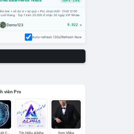
ỔNG ĐIỂM PAPER TRADE
TOP 5 · LIVE
ểm live = số dư ví + ký quỹ + PnL chưa chốt · Chốt 12:00
 cuối tháng · Top 1 trên 20.000 đ nhận 30 ngày VIP Whale.
Demo123
9.922
đ
Auto-refresh (30s)
Refresh Now
h viên Pro
Đội Trinh Sát Cá Voi
Tín Hiệu Alpha
Sơn Vlike