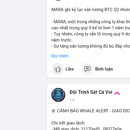
MARA ghi kỷ lục sản lượng BTC Q2 nhưng 
- MARA, một trong những công ty khai th
cao nhất trong quý II kể từ hơn 1 năm tr
- Tuy nhiên, công ty vẫn lỗ trong quý II 
năm trước.
- Sự tăng sản lượng không đủ bù đắp cho 
tiếp đến doanh thu và lợi nhuận.
Đọc thêm
$btc
#btc
Like
Bình luận
#vlikevn
#titanbot
📰 Nguồn: Cointelegraph
Đội Trinh Sát Cá Voi
1 h
🚨 CẢNH BÁO WHALE ALERT - GIAO DỊ
Chi tiết giao dịch:
- Mã giao dịch: 11170ad3...08377e0a