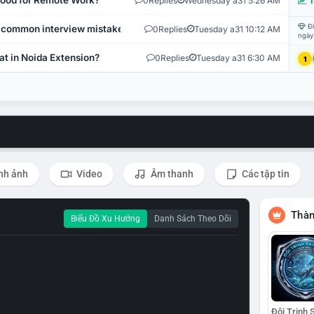
 Good for Remote Work?
0
Replies
Wednesday a31 5:26 AM
T
Đi
 common interview mistakes?
0
Replies
Tuesday a31 10:12 AM
ngày
at in Noida Extension?
0
Replies
Tuesday a31 6:30 AM
1
nh ảnh
Video
Âm thanh
Các tập tin
Thàn
Biểu Đồ Xu Hướng
Danh Sách Theo Dõi