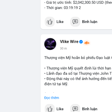
- Giá trị ước tính: $2,042,300.50 USD (th
- Thời gian: 03:19:19 2
Like
Bình luận
Vlike Wire
30 m
Thượng viện Mỹ hoãn bỏ phiếu Đạo luật
• Thượng viện Mỹ quyết định lùi thời hạ
• Lãnh đạo đa số tại Thượng viện John Th
• Động thái này có thể ảnh hưởng đến tiế
điện tử tại Mỹ.
$btc $eth
Đọc thêm
#vlikevn
#titanbot
Like
Bình luận