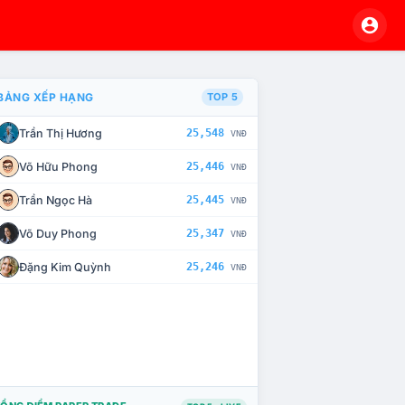
BẢNG XẾP HẠNG
TOP 5
Trần Thị Hương
25,548
VNĐ
À CHẾ TÀI XỬ LÝ VI PHẠM
Võ Hữu Phong
25,446
VNĐ
Trần Ngọc Hà
25,445
VNĐ
Võ Duy Phong
25,347
VNĐ
Đặng Kim Quỳnh
25,246
VNĐ