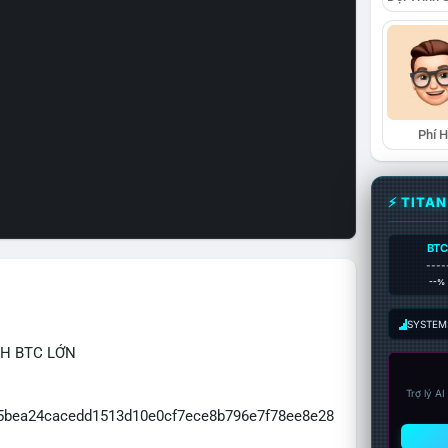
Phí 
⚡ TITA
BTC
----
--%
SYSTEM:
CH BTC LỚN
Trợ lý A
065bea24cacedd1513d10e0cf7ece8b796e7f78ee8e28