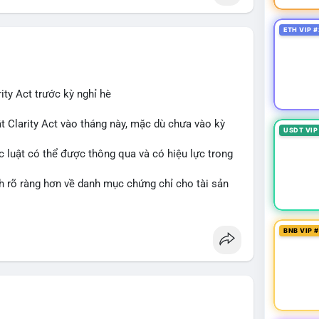
ETH VIP #
ity Act trước kỳ nghỉ hè
t Clarity Act vào tháng này, mặc dù chưa vào kỳ
USDT VIP
c luật có thể được thông qua và có hiệu lực trong
nh rõ ràng hơn về danh mục chứng chỉ cho tài sản
 tưởng của nhà đầu tư và phát triển thị trường
BNB VIP 