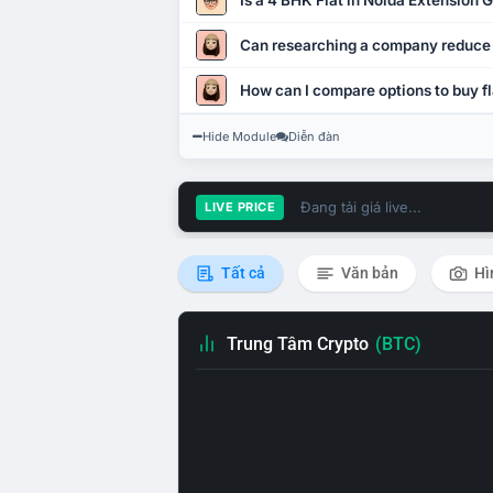
Is a 4 BHK Flat in Noida Extension
Can researching a company reduce
How can I compare options to buy fl
Hide Module
Diễn đàn
Đang tải giá live...
LIVE PRICE
Tất cả
Văn bản
Hì
Trung Tâm Crypto
(BTC)