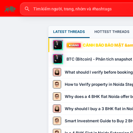
LATEST THREADS
HOTTEST THREADS
CẢNH BÁO BẢO MẬT &amp
VÀNG
BTC (Bitcoin) - Phân tích snapsho
What should I verify before booking
How to Verify property in Noida Ste
Why does a 4 BHK flat Noida offer b
Why should I buy a 3 BHK flat in No
Smart Investment Guide to Buy 2 BH