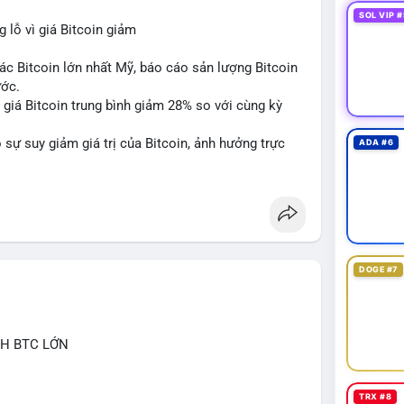
SOL VIP #
lỗ vì giá Bitcoin giảm
ác Bitcoin lớn nhất Mỹ, báo cáo sản lượng Bitcoin
ước.
do giá Bitcoin trung bình giảm 28% so với cùng kỳ
sự suy giảm giá trị của Bitcoin, ảnh hưởng trực
ADA #6
DOGE #7
CH BTC LỚN
TRX #8