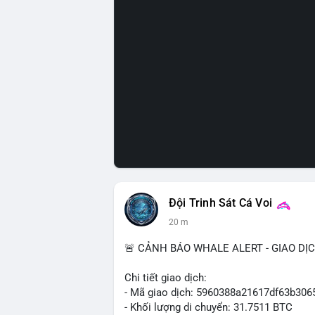
Đội Trinh Sát Cá Voi
20 m
🚨 CẢNH BÁO WHALE ALERT - GIAO DỊ
Chi tiết giao dịch:
- Mã giao dịch: 5960388a21617df63b3
- Khối lượng di chuyển: 31.7511 BTC