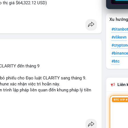
eo thị giá $64,322.12 USD)
Xu hướn
#titanbo
#vlikevn
#crypto
#binanc
#btc
 CLARITY đến tháng 9
n bỏ phiếu cho Đạo luật CLARITY sang tháng 9.
une xác nhận việc trì hoãn này.
Liên k
n trình lập pháp liên quan đến khung pháp lý tiền
BTC VIP #