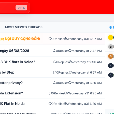
Ctrl K
MOST VIEWED THREADS
1
; NỘI QUY CỘNG ĐỒNG VLIKE.VN: HỆ THỐNG GIÁM SÁT TỰ ĐỘNG V
0
Replies
Wednesday a31 6:07 AM
2
t ngày 06/08/2026
0
Replies
Yesterday at 2:43 PM
3
 3 BHK flats in Noida?
0
Replies
Yesterday at 8:01 AM
4
p by Step
0
Replies
Yesterday at 6:57 AM
5
etter privacy?
0
Replies
Yesterday at 6:30 AM
ida Extension?
0
Replies
Wednesday a31 6:25 AM
K Flat in Noida
0
Replies
Wednesday a31 6:20 AM