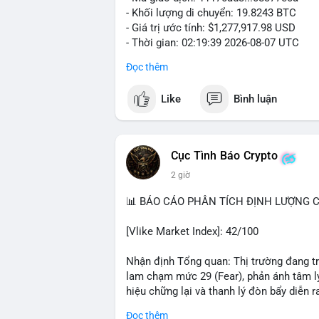
- Khối lượng di chuyển: 19.8243 BTC
- Giá trị ước tính: $1,277,917.98 USD
- Thời gian: 02:19:39 2026-08-07 UTC
Đọc thêm
Khối lượng gần 20 BTC trị giá hơn 1.27 
nhận cho thấy dấu hiệu cá voi đang tái 
Like
Bình luận
động này thiên về chuyển ví lạnh để tích 
lượng không quá lớn để gây sốc thanh kh
củng cố nhẹ khi dòng tiền lớn di chuyển
Cục Tình Báo Crypto
Nhà đầu tư nhỏ lẻ nên theo dõi xác nhận
2 giờ
tương tự trong 24 giờ tới. Nếu xu hướng r
chiếm ưu thế, phù hợp với chiến lược nắ
📊 BÁO CÁO PHÂN TÍCH ĐỊNH LƯỢNG CR
#19dot8243btc
#vilanh
#tichluydaihan
#
[Vlike Market Index]: 42/100
Nhận định Tổng quan: Thị trường đang tr
lam chạm mức 29 (Fear), phản ánh tâm lý
hiệu chững lại và thanh lý đòn bẩy diễn ra
Đọc thêm