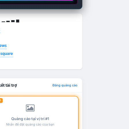
g ▁ ▂ ▃ ▄
t
news
esquare
ết tài trợ
Đăng quảng cáo
1
Quảng cáo tại vị trí #1
Nhấn để đặt quảng cáo của bạn