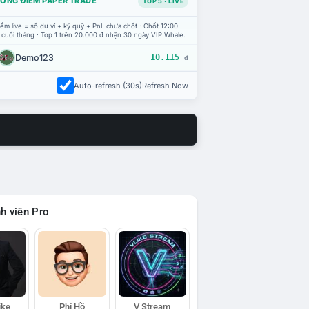
ỔNG ĐIỂM PAPER TRADE
TOP 5 · LIVE
ểm live = số dư ví + ký quỹ + PnL chưa chốt · Chốt 12:00
 cuối tháng · Top 1 trên 20.000 đ nhận 30 ngày VIP Whale.
Demo123
10.115
đ
Auto-refresh (30s)
Refresh Now
h viên Pro
ike
Phí Hồ
V Stream