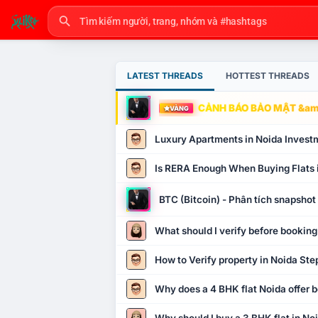
LATEST THREADS
HOTTEST THREADS
CẢNH BÁO BẢO MẬT &amp
VÀNG
Luxury Apartments in Noida Invest
Is RERA Enough When Buying Flats 
BTC (Bitcoin) - Phân tích snapsho
What should I verify before booking
How to Verify property in Noida Ste
Why does a 4 BHK flat Noida offer b