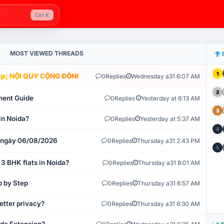
Ctrl K
MOST VIEWED THREADS
1
; NỘI QUY CỘNG ĐỒNG VLIKE.VN: HỆ THỐNG GIÁM SÁT TỰ ĐỘNG V
0
Replies
Wednesday a31 6:07 AM
2
ment Guide
0
Replies
Yesterday at 6:13 AM
3
in Noida?
0
Replies
Yesterday at 5:37 AM
4
t ngày 06/08/2026
0
Replies
Thursday a31 2:43 PM
5
 3 BHK flats in Noida?
0
Replies
Thursday a31 8:01 AM
p by Step
0
Replies
Thursday a31 6:57 AM
etter privacy?
0
Replies
Thursday a31 6:30 AM