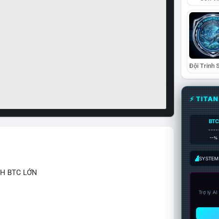
⚡ TITA
BTC
----
--%
SYSTEM:
CH BTC LỚN
Trợ lý A