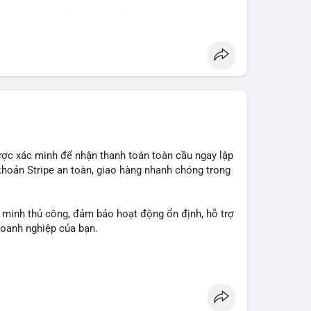
 phạm điều khoản dịch vụ của Wise. Hãy cân nhắc
#dichvutaichinh
ược xác minh để nhận thanh toán toàn cầu ngay lập
 khoản Stripe an toàn, giao hàng nhanh chóng trong
 minh thủ công, đảm bảo hoạt động ổn định, hỗ trợ
doanh nghiệp của bạn.
hanh nhất: