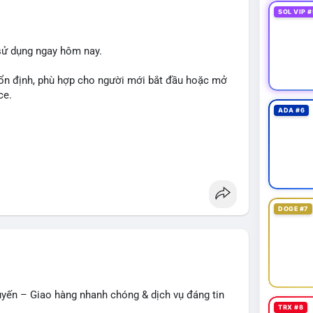
SOL VIP #
sử dụng ngay hôm nay.
ổn định, phù hợp cho người mới bắt đầu hoặc mở
ce.
ADA #6
ler
#ecommercesolutions
DOGE #7
uyến – Giao hàng nhanh chóng & dịch vụ đáng tin
TRX #8