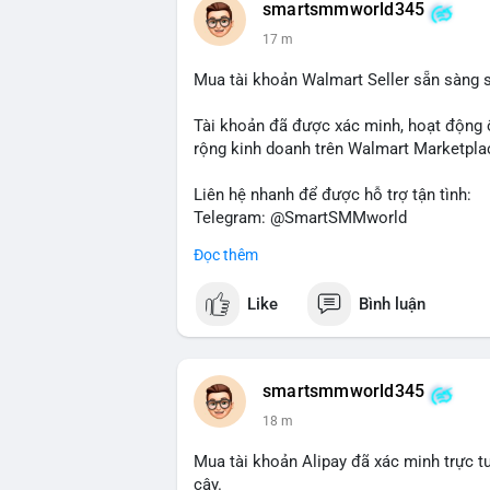
smartsmmworld345
17 m
Mua tài khoản Walmart Seller sẵn sàng 
Tài khoản đã được xác minh, hoạt động 
rộng kinh doanh trên Walmart Marketpla
Liên hệ nhanh để được hỗ trợ tận tình:
Telegram: @SmartSMMworld
WhatsApp: +1 (605) 963-3652
Đọc thêm
#buywalmartselleraccounts
#walmartsel
Like
Bình luận
smartsmmworld345
18 m
Mua tài khoản Alipay đã xác minh trực t
cậy.