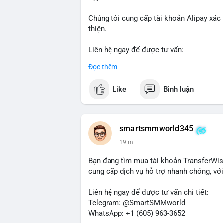
Chúng tôi cung cấp tài khoản Alipay xác
thiện.
Liên hệ ngay để được tư vấn:
Telegram: @SmartSMMworld
Đọc thêm
WhatsApp: +1 (605) 963-3652
Like
Bình luận
#buyverifiedalipayaccounts
smartsmmworld345
19 m
Bạn đang tìm mua tài khoản TransferWis
cung cấp dịch vụ hỗ trợ nhanh chóng, với 
Liên hệ ngay để được tư vấn chi tiết:
Telegram: @SmartSMMworld
WhatsApp: +1 (605) 963-3652