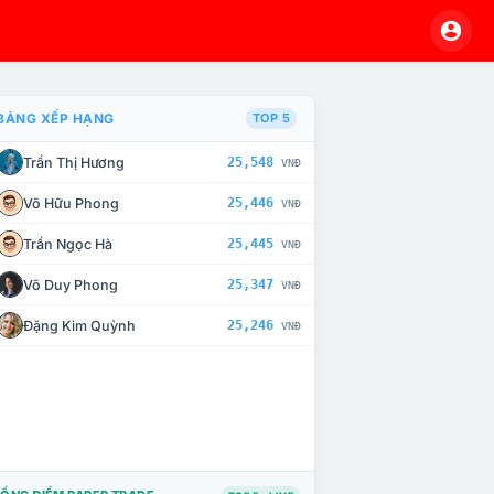
BẢNG XẾP HẠNG
TOP 5
Trần Thị Hương
25,548
VNĐ
À CHẾ TÀI XỬ LÝ VI PHẠM
Võ Hữu Phong
25,446
VNĐ
Trần Ngọc Hà
25,445
VNĐ
Võ Duy Phong
25,347
VNĐ
Đặng Kim Quỳnh
25,246
VNĐ