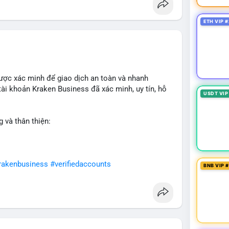
ETH VIP #
ược xác minh để giao dịch an toàn và nhanh
ài khoản Kraken Business đã xác minh, uy tín, hỗ
USDT VIP
 và thân thiện:
rakenbusiness
#verifiedaccounts
BNB VIP 