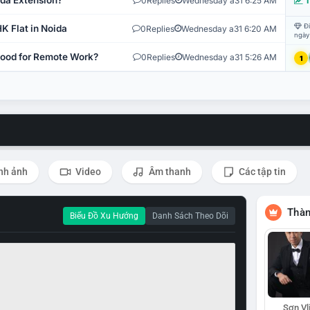
ida Extension?
0
Replies
Wednesday a31 6:25 AM
T
Đi
K Flat in Noida
0
Replies
Wednesday a31 6:20 AM
ngày
 Good for Remote Work?
0
Replies
Wednesday a31 5:26 AM
1
nh ảnh
Video
Âm thanh
Các tập tin
Thàn
Biểu Đồ Xu Hướng
Danh Sách Theo Dõi
Sơn Vl