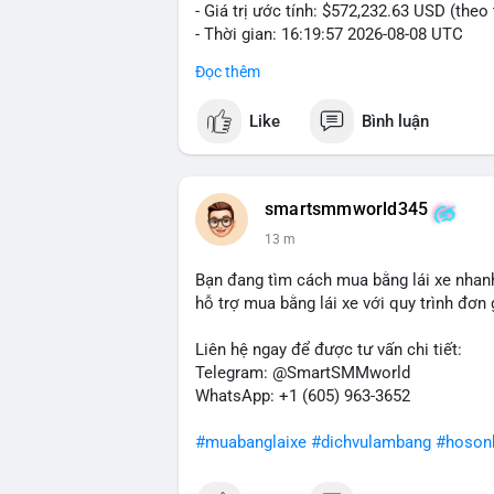
- Giá trị ước tính: $572,232.63 USD (theo
- Thời gian: 16:19:57 2026-08-08 UTC
Đọc thêm
Nhận định phân tích hành vi của Cá voi d
đương hơn nửa triệu USD được di chuyển 
Like
Bình luận
quy mô tài chính lớn. Hành vi này có th
chuyển tài sản từ ví nóng sang ví lạnh n
thực hiện lệnh bán trên sàn. Nếu dòng ti
thể xuất hiện, gây biến động giá. Ngược l
smartsmmworld345
niềm tin nắm giữ của nhà đầu tư lớn vẫn
13 m
Lời khuyên cho nhà đầu tư nhỏ lẻ: Theo d
Bạn đang tìm cách mua bằng lái xe nhanh
định điểm đến của dòng tiền. Tránh hành
hỗ trợ mua bằng lái xe với quy trình đơn g
và quản lý rủi ro chặt chẽ trong bối cảnh
Liên hệ ngay để được tư vấn chi tiết:
#87917btc
#572kusd
#vilanh
#tichluyda
Telegram: @SmartSMMworld
WhatsApp: +1 (605) 963-3652
#muabanglaixe
#dichvulambang
#hoson