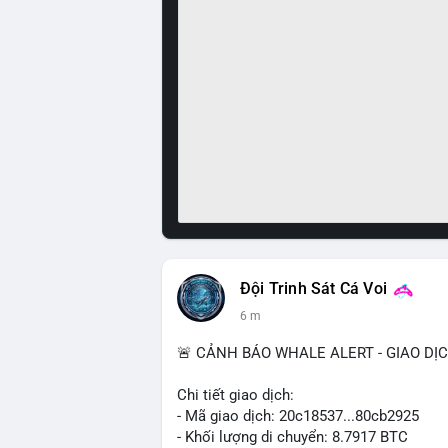
Đội Trinh Sát Cá Voi
6 m
🚨 CẢNH BÁO WHALE ALERT - GIAO DỊ
Chi tiết giao dịch:
- Mã giao dịch: 20c18537...80cb2925
- Khối lượng di chuyển: 8.7917 BTC