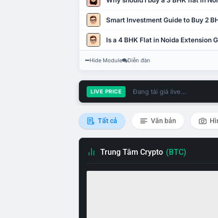
Why should I buy a 3 BHK flat in No
Smart Investment Guide to Buy 2 BH
Is a 4 BHK Flat in Noida Extension
Hide Module
Diễn đàn
Đang tải giá live...
LIVE PRICE
Tất cả
Văn bản
Hì
Trung Tâm Crypto
(BTC)