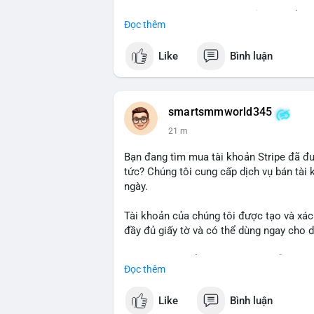
Lưu ý: Việc mua bán tài khoản có thể vi
Đọc thêm
kỹ trước khi quyết định.
Like
Bình luận
#wise
#transferwise
#taikhoanxacminh
smartsmmworld345
21 m
Bạn đang tìm mua tài khoản Stripe đã đ
tức? Chúng tôi cung cấp dịch vụ bán tài
ngày.
Tài khoản của chúng tôi được tạo và xác
đầy đủ giấy tờ và có thể dùng ngay cho 
Liên hệ ngay để được tư vấn và hỗ trợ n
Đọc thêm
Telegram: @SmartSMMworld
WhatsApp: +1 (605) 963-3652
Like
Bình luận