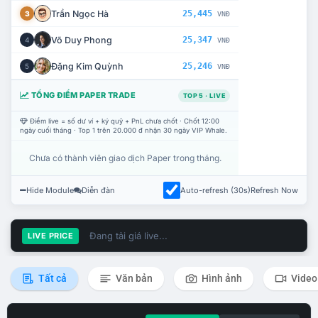
Trần Ngọc Hà
25,445
3
VNĐ
Võ Duy Phong
25,347
4
VNĐ
Đặng Kim Quỳnh
25,246
5
VNĐ
TỔNG ĐIỂM PAPER TRADE
TOP 5 · LIVE
Điểm live = số dư ví + ký quỹ + PnL chưa chốt · Chốt 12:00
ngày cuối tháng · Top 1 trên 20.000 đ nhận 30 ngày VIP Whale.
Chưa có thành viên giao dịch Paper trong tháng.
Hide Module
Diễn đàn
Auto-refresh (30s)
Refresh Now
Đang tải giá live...
LIVE PRICE
Tất cả
Văn bản
Hình ảnh
Video