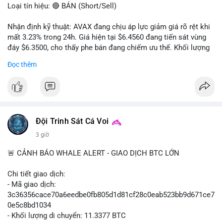
Loại tín hiệu: 🔴 BÁN (Short/Sell)
Nhận định kỹ thuật: AVAX đang chịu áp lực giảm giá rõ rệt khi
mất 3.23% trong 24h. Giá hiện tại $6.4560 đang tiến sát vùng
đáy $6.3500, cho thấy phe bán đang chiếm ưu thế. Khối lượng
giao dịch 2.14 triệu AVAX phản ánh dòng tiền thoát ra khỏi thị
Đọc thêm
trường. Biên độ dao động trong ngày khá rộng (5.6%), tạo điều
kiện cho các lệnh short ngắn hạn.
Khuyến nghị giao dịch cụ thể:
- Vùng Entry: $6.4500 - $6.4800
- Mục tiêu chốt lời (Take Profit - TP): TP1: $6.3500, TP2:
Đội Trinh Sát Cá Voi
$6.2800
3 giờ
- Cắt lỗ (Stop Loss - SL): $6.5800
🚨 CẢNH BÁO WHALE ALERT - GIAO DỊCH BTC LỚN
Lời khuyên quản trị vốn: Khối lượng lệnh khuyến nghị tối đa 2-
3% tổng vốn, đặt SL cứng ngay sau khi vào lệnh để bảo vệ tài
Chi tiết giao dịch:
khoản trước biến động bất thường.
- Mã giao dịch:
3c36356cace70a6eedbe0fb805d1d81cf28c0eab523bb9d671ce7
#shortavax
#avax6450
#bearishavax
#vungbiendong24h
0e5c8bd1034
- Khối lượng di chuyển: 11.3377 BTC