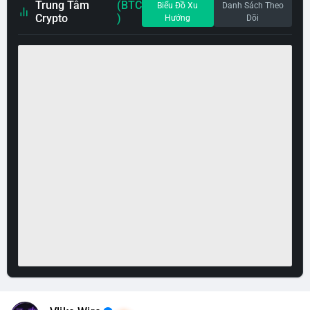
Trung Tâm
(BTC
Biểu Đồ Xu
Danh Sách Theo
Crypto
)
Hướng
Dõi