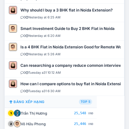
Why should I buy a 3 BHK flat in Noida Extension?
0
Yesterday at 6:25 AM
Smart Investment Guide to Buy 2 BHK Flat in Noida
0
Yesterday at 6:20 AM
Is a 4 BHK Flat in Noida Extension Good for Remote Work?
0
Yesterday at 5:26 AM
Can researching a company reduce common interview mi
0
Tuesday a31 10:12 AM
How can I compare options to buy flat in Noida Extension?
0
Tuesday a31 6:30 AM
BẢNG XẾP HẠNG
TOP 5
Trần Thị Hương
25,548
1
VNĐ
Võ Hữu Phong
25,446
2
VNĐ