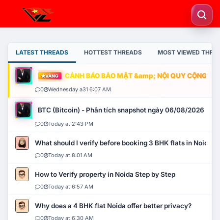
LATEST THREADS
HOTTEST THREADS
MOST VIEWED THRE
CẢNH BÁO BẢO MẬT &amp; NỘI QUY CỘNG ĐỒNG
VÀNG
0
Wednesday a31 6:07 AM
BTC (Bitcoin) - Phân tích snapshot ngày 06/08/2026
0
Today at 2:43 PM
What should I verify before booking 3 BHK flats in Noida?
0
Today at 8:01 AM
How to Verify property in Noida Step by Step
0
Today at 6:57 AM
Why does a 4 BHK flat Noida offer better privacy?
0
Today at 6:30 AM