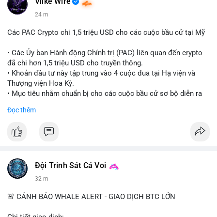
Vlike Wire
24 m
Các PAC Crypto chi 1,5 triệu USD cho các cuộc bầu cử tại Mỹ
• Các Ủy ban Hành động Chính trị (PAC) liên quan đến crypto
đã chi hơn 1,5 triệu USD cho truyền thông.
• Khoản đầu tư này tập trung vào 4 cuộc đua tại Hạ viện và
Thượng viện Hoa Kỳ.
• Mục tiêu nhằm chuẩn bị cho các cuộc bầu cử sơ bộ diễn ra
vào ngày 18 tháng 8.
Đọc thêm
#cryptonews
#politics
#usa
#binancesquare
$btc $eth
#vlikevn
#titanbot
Đội Trinh Sát Cá Voi
32 m
📰 Nguồn: Cointelegraph
🚨 CẢNH BÁO WHALE ALERT - GIAO DỊCH BTC LỚN