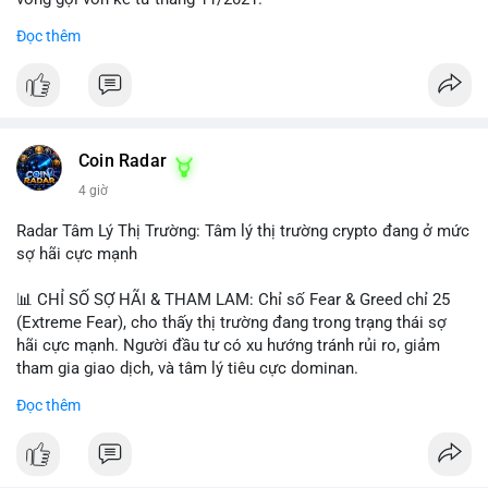
Đọc thêm
Lời khuyên ngắn gọn cho nhà đầu tư nhỏ lẻ:
#jpyc
#cryptonews
#web3
#japan
#blockchain
Nhà đầu tư nên theo dõi sát dòng tiền tiếp theo từ địa chỉ này.
Tránh hành động theo cảm xúc; hãy chờ xác nhận hướng đi của
$btc $eth
dòng tiền trước khi đưa ra quyết định vào lệnh, đồng thời đặt
lệnh dừng lỗ chặt chẽ để quản trị rủi ro trong bối cảnh thanh
#vlikevn
#titanbot
khoản mỏng.
Coin Radar
📰 Nguồn: CoinDesk
4 giờ
#25dot8btc
#dichuyen1_66trieuusd
#khangcu64556
#whalebtc
#theodoidongtien
Radar Tâm Lý Thị Trường: Tâm lý thị trường crypto đang ở mức
sợ hãi cực mạnh
📊 CHỈ SỐ SỢ HÃI & THAM LAM: Chỉ số Fear & Greed chỉ 25
(Extreme Fear), cho thấy thị trường đang trong trạng thái sợ
hãi cực mạnh. Người đầu tư có xu hướng tránh rủi ro, giảm
tham gia giao dịch, và tâm lý tiêu cực dominan.
Đọc thêm
📈 XU HƯỚNG TÌM KIẾM & THẢO LUẬN: Coin được tìm kiếm
nhiều nhất trên CoinGecko là Cash Cat (CASHCAT), Bitcoin
(BTC), Sui (SUI), Pudgy Penguins (PENGU). Trên Google Trends
Việt Nam, từ khóa như 'con riêng', 'phạm nhật minh anh' và 'tô