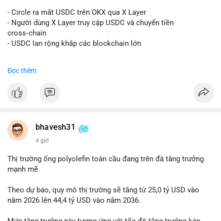
#vlikevn
#titanbot
- Circle ra mắt USDC trên OKX qua X Layer
📰 Nguồn: Decrypt
- Người dùng X Layer truy cập USDC và chuyển tiền
cross‑chain
- USDC lan rộng khắp các blockchain lớn
#binancesquare
#cryptonews
#usdc
#okx
#xlayer
Đọc thêm
$usdc
#vlikevn
#titanbot
📰 Nguồn: Cointelegraph
bhavesh31
4 giờ
Thị trường ống polyolefin toàn cầu đang trên đà tăng trưởng
mạnh mẽ.
Theo dự báo, quy mô thị trường sẽ tăng từ 25,0 tỷ USD vào
năm 2026 lên 44,4 tỷ USD vào năm 2036.