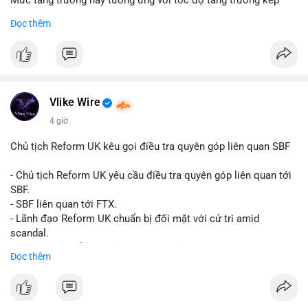
Mức tăng trưởng này tương ứng với tốc độ tăng trưởng kép
hàng năm (CAGR) đạt 5,9% trong giai đoạn dự báo.
Đọc thêm
Đây là tín hiệu tích cực cho các nhà sản xuất, nhà phân phối và
nhà đầu tư trong ngành vật liệu xây dựng và hạ tầng.
Bạn đánh giá thế nào về tiềm năng của dòng sản phẩm ống
nhựa polyolefin trong tương lai?
Vlike Wire
4 giờ
Chủ tịch Reform UK kêu gọi điều tra quyên góp liên quan SBF
- Chủ tịch Reform UK yêu cầu điều tra quyên góp liên quan tới
SBF.
- SBF liên quan tới FTX.
- Lãnh đạo Reform UK chuẩn bị đối mặt với cử tri amid
scandal.
- Sự kiện có thể ảnh hưởng đến hình ảnh SBF và FTX.
Đọc thêm
- Không có thông tin tác động thị trường ngay lập tức.
#binancesquare
#cryptonews
#sbf
#ftx
#reformuk
$btc $eth