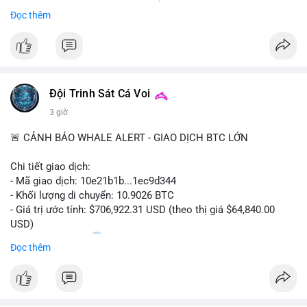
Sự tăng trưởng này được thúc đẩy bởi nhu cầu ngày càng cao
Đọc thêm
trong các lĩnh vực ô tô, logistics và thiết bị thông minh.
Doanh nghiệp cần theo dõi xu hướng này để nắm bắt cơ hội
đầu tư và phát triển giải pháp kết nối tiên tiến.
Đội Trinh Sát Cá Voi
3 giờ
🚨 CẢNH BÁO WHALE ALERT - GIAO DỊCH BTC LỚN
Chi tiết giao dịch:
- Mã giao dịch: 10e21b1b...1ec9d344
- Khối lượng di chuyển: 10.9026 BTC
- Giá trị ước tính: $706,922.31 USD (theo thị giá $64,840.00
USD)
- Thời gian: 18:20
0 2026-08-07 UTC
Đọc thêm
Nhận định phân tích:
Giao dịch 10.9 BTC trị giá hơn 706 nghìn USD được thực hiện
trong khung giờ thanh khoản mỏng (giờ châu Á) cho thấy chủ