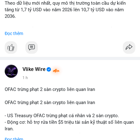
Theo dữ liệu mới nhất, quy mô thị trường toàn cầu dự kiến
Lời khuyên: Nhà đầu tư nhỏ lẻ nên quan sát thêm 2-4 giờ sau
tăng từ 1,7 tỷ USD vào năm 2026 lên 10,7 tỷ USD vào năm
khi giao dịch được xác nhận, tránh hành động theo cảm xúc.
2036.
Xác minh địa chỉ ví đích trước khi đưa ra quyết định vào lệnh,
ưu tiên quản trị rủi ro trong giai đoạn biến động mạnh.
Mức tăng trưởng này tương ứng với tốc độ tăng trưởng kép
Đọc thêm
hàng năm (CAGR) ấn tượng lên tới 20,2%.
#99dot6btc
#capvoichuyentien
#vilanhtichluy
#aplucban
#btcmempool65k
Điều gì đang thúc đẩy sự tăng trưởng vượt bậc này? Hãy cùng
theo dõi các phân tích chuyên sâu về xu hướng công nghệ và
nhu cầu thị trường trong thời gian tới.
Vlike Wire
1 h
OFAC trừng phạt 2 sàn crypto liên quan Iran
OFAC trừng phạt 2 sàn crypto liên quan Iran
- US Treasury OFAC trừng phạt cá nhân và 2 sàn crypto.
- Động cơ: hỗ trợ rửa tiền $5 triệu tài sản kỹ thuật số liên quan
Iran.
- Các sàn bị cấm hoạt động, tài khoản bị khóa.
Đọc thêm