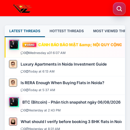
LATEST THREADS
HOTTEST THREADS
MOST VIEWED THRE
CẢNH BÁO BẢO MẬT &amp; NỘI QUY CỘNG ĐỒNG
VÀNG
0
Wednesday a31 6:07 AM
Luxury Apartments in Noida Investment Guide
0
Today at 6:13 AM
Is RERA Enough When Buying Flats in Noida?
0
Today at 5:37 AM
BTC (Bitcoin) - Phân tích snapshot ngày 06/08/2026
0
Yesterday at 2:43 PM
What should I verify before booking 3 BHK flats in Noida?
0
Yesterday at 8:01 AM