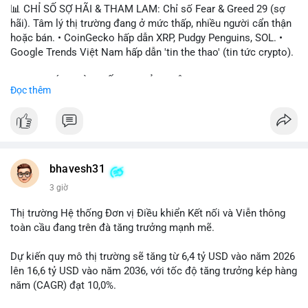
📊 CHỈ SỐ SỢ HÃI & THAM LAM: Chỉ số Fear & Greed 29 (sợ
hãi). Tâm lý thị trường đang ở mức thấp, nhiều người cẩn thận
hoặc bán. • CoinGecko hấp dẫn XRP, Pudgy Penguins, SOL. •
Google Trends Việt Nam hấp dẫn 'tin the thao' (tin tức crypto).
📈 XU HƯỚNG TÌM KIẾM & THẢO LUẬN: • XRP, SOL, PENGU,
Đọc thêm
ONDO, CASHCAT. • Chủ đề 'tô thị ty na' (tỷ giá) và 'giao thông'
(giao thông tài chính). • Bàn tán Binance Square tập trung vào
BTC breakout và lệnh long/short.
💬 DÒNG CHẢY TIN TỨC & TRUYỀN THÔNG: • Trump khẳng
định crypto là 'vấn đề lớn' giúp giảm áp lực USD. • Binance hỗ
bhavesh31
trợ cổ phiếu Apple/IBM. • Bài đăng hấp dẫn về $HFT, $SKYAI,
3 giờ
$BICO. • Tin nhắn cảnh báo về hack North Korea (Bybit).
Thị trường Hệ thống Đơn vị Điều khiển Kết nối và Viễn thông
💡 NHẬN ĐỊNH & KHUYẾN NGHỊ: Tâm lý thị trường đang phân
toàn cầu đang trên đà tăng trưởng mạnh mẽ.
cực. Sợ hãi do chỉ số thấp, nhưng hấp dẫn từ xu hướng meme
coin (PENGU, CASHCAT) và tin cậy từ các dự án lớn (BTC,
Dự kiến quy mô thị trường sẽ tăng từ 6,4 tỷ USD vào năm 2026
SOL). Rủi ro tăng nếu không có thông tin rõ ràng về quy định.
lên 16,6 tỷ USD vào năm 2036, với tốc độ tăng trưởng kép hàng
năm (CAGR) đạt 10,0%.
📊 Nguồn: Radar Tâm Lý Thị Trường