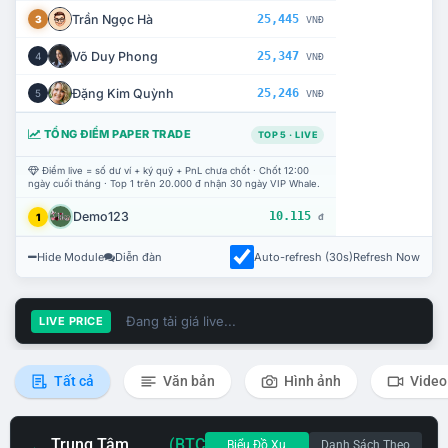
Trần Ngọc Hà
25,445
3
VNĐ
Võ Duy Phong
25,347
4
VNĐ
Đặng Kim Quỳnh
25,246
5
VNĐ
TỔNG ĐIỂM PAPER TRADE
TOP 5 · LIVE
Điểm live = số dư ví + ký quỹ + PnL chưa chốt · Chốt 12:00
ngày cuối tháng · Top 1 trên 20.000 đ nhận 30 ngày VIP Whale.
Demo123
10.115
1
đ
Hide Module
Diễn đàn
Auto-refresh (30s)
Refresh Now
Đang tải giá live...
LIVE PRICE
Tất cả
Văn bản
Hình ảnh
Video
Trung Tâm
(BTC
Biểu Đồ Xu
Danh Sách Theo