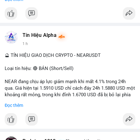
- Tác động: rủi ro cho thị trường crypto, tăng áp lực pháp lý.
#binancesquare
#cryptonews
#ofac
#ussanctions
#iran
$btc $eth
Tín Hiệu Alpha
#vlikevn
#titanbot
1 h
📰 Nguồn: Cointelegraph
🔮 TÍN HIỆU GIAO DỊCH CRYPTO - NEARUSDT
Loại tín hiệu: 🔴 BÁN (Short/Sell)
NEAR đang chịu áp lực giảm mạnh khi mất 4.1% trong 24h
qua. Giá hiện tại 1.5910 USD chỉ cách đáy 24h 1.5880 USD một
khoảng rất mỏng, trong khi đỉnh 1.6700 USD đã bị bỏ lại phía
sau. Biên độ dao động ngày đạt 4.9%, cho thấy phe bán đang
Đọc thêm
kiểm soát hoàn toàn. Khối lượng giao dịch 10.29 triệu NEAR
không đủ lớn để tạo lực đỡ, xác nhận xu hướng đi xuống đang
tiếp diễn.
Khuyến nghị giao dịch: