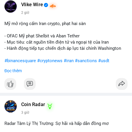
Vlike Wire
2 giờ
Mỹ mở rộng cấm Iran crypto, phạt hai sàn
- OFAC Mỹ phạt Shelbit và Aban Tether
- Mục tiêu: cắt nguồn tiền điện tử và ngoại tệ của Iran
- Hành động tiếp tục chiến dịch áp lực tài chính Washington
#binancesquare
#cryptonews
#iran
#sanctions
#usdt
Đọc thêm
$usdt
#vlikevn
#titanbot
📰 Nguồn: CoinDesk
Coin Radar
3 giờ
Radar Tâm Lý Thị Trường: Sợ hãi và hấp dẫn đồng mơ