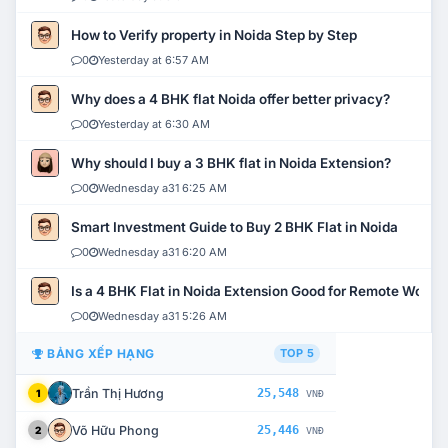
How to Verify property in Noida Step by Step
0
Yesterday at 6:57 AM
Why does a 4 BHK flat Noida offer better privacy?
0
Yesterday at 6:30 AM
Why should I buy a 3 BHK flat in Noida Extension?
0
Wednesday a31 6:25 AM
Smart Investment Guide to Buy 2 BHK Flat in Noida
0
Wednesday a31 6:20 AM
Is a 4 BHK Flat in Noida Extension Good for Remote Work?
0
Wednesday a31 5:26 AM
BẢNG XẾP HẠNG
TOP 5
Trần Thị Hương
25,548
1
VNĐ
Võ Hữu Phong
25,446
2
VNĐ