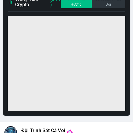
Crypto
)
Hướng
Dõi
Đội Trinh Sát Cá Voi