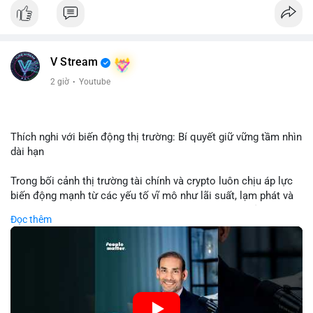
Nhận định phân tích: Giao dịch 8.3271 BTC trị giá hơn nửa triệu
USD được thực hiện trong khung giờ sáng sớm, cho thấy dấu
hiệu của một tổ chức hoặc cá nhân sở hữu lượng tài sản lớn.
Quy mô chuyển động này nằm ở mức trung bình - lớn, không
V Stream
đủ tạo áp lực bán trực tiếp lên thị trường nhưng phản ánh tâm
lý thận trọng của cá voi. Nếu dòng tiền này hướng về ví sàn
2 giờ
·
Youtube
giao dịch, khả năng cao là động thái chuẩn bị thanh khoản
hoặc chốt lời một phần; ngược lại, nếu chuyển sang ví lạnh, đó
là tín hiệu tích lũy dài hạn, củng cố niềm tin vào xu hướng tăng
của BTC.
Thích nghi với biến động thị trường: Bí quyết giữ vững tầm nhìn
dài hạn
Lời khuyên: Nhà đầu tư nhỏ lẻ nên theo dõi thêm 2-3 giao dịch
tương tự trong 24 giờ tới để xác nhận xu hướng. Không nên
Trong bối cảnh thị trường tài chính và crypto luôn chịu áp lực
hành động vội vàng dựa trên một giao dịch đơn lẻ, hãy ưu tiên
biến động mạnh từ các yếu tố vĩ mô như lãi suất, lạm phát và
quản trị rủi ro và giữ kỷ luật với kế hoạch đầu tư đã đề ra.
chính sách tiền tệ, việc duy trì tầm nhìn chiến lược trở thành
Đọc thêm
chìa khóa để đầu tư viên vượt qua giai đoạn không chắc chắn.
#8dot3271btc
#giaodichlon
#vilanh
#tamlycavoi
Thay vì phản ứng cảm xúc với những dao động ngắn hạn, các
#mempoolbtc
nhà đầu tư thành công thường tập trung vào nguyên tắc cơ
bản, phân배 tài sản hợp lý và kiên持 theo kế hoạch đã định.
Điều này không chỉ giúp giảm rủi ro mà còn tạo điều kiện để
tận dụng cơ hội khi thị trường phục hồi.