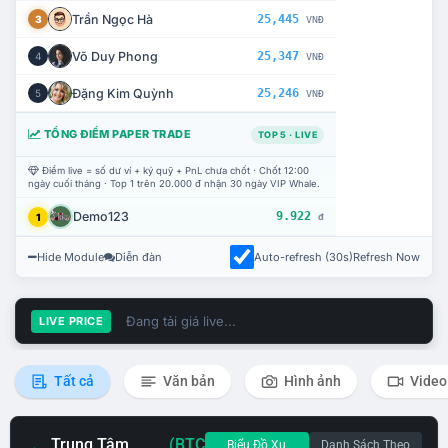
Trần Ngọc Hà
25,445
3
VNĐ
Võ Duy Phong
25,347
4
VNĐ
Đặng Kim Quỳnh
25,246
5
VNĐ
TỔNG ĐIỂM PAPER TRADE
TOP 5 · LIVE
Điểm live = số dư ví + ký quỹ + PnL chưa chốt · Chốt 12:00
ngày cuối tháng · Top 1 trên 20.000 đ nhận 30 ngày VIP Whale.
Demo123
9.922
1
đ
Hide Module
Diễn đàn
Auto-refresh (30s)
Refresh Now
Đang tải giá live...
LIVE PRICE
Tất cả
Văn bản
Hình ảnh
Video
Trung Tâm
(BTC
Biểu Đồ Xu
Danh Sách Theo