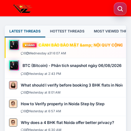
LATEST THREADS
HOTTEST THREADS
MOST VIEWED THRE
CẢNH BÁO BẢO MẬT &amp; NỘI QUY CỘNG ĐỒNG
VÀNG
0
Wednesday a31 6:07 AM
BTC (Bitcoin) - Phân tích snapshot ngày 06/08/2026
0
Yesterday at 2:43 PM
What should I verify before booking 3 BHK flats in Noida?
0
Yesterday at 8:01 AM
How to Verify property in Noida Step by Step
0
Yesterday at 6:57 AM
Why does a 4 BHK flat Noida offer better privacy?
0
Yesterday at 6:30 AM