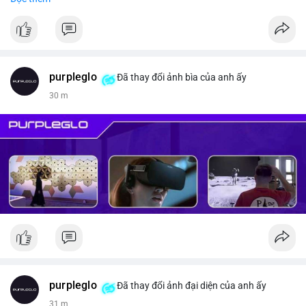
#vlikevn
#titanbot
📰 Nguồn: CoinDesk
purpleglo
Đã thay đổi ảnh bìa của anh ấy
30 m
purpleglo
Đã thay đổi ảnh đại diện của anh ấy
31 m