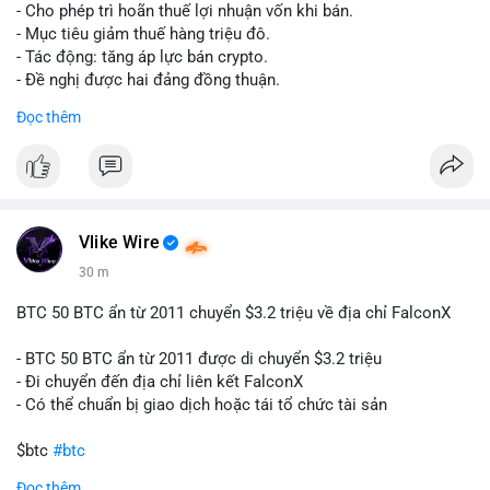
tái cơ cấu danh mục trước phiên giao dịch Âu-Mỹ. Tâm lý thị
- Cho phép trì hoãn thuế lợi nhuận vốn khi bán.
trường có thể dao động nhẹ khi nhà đầu tư nhỏ lẻ theo dõi
- Mục tiêu giảm thuế hàng triệu đô.
động thái này.
- Tác động: tăng áp lực bán crypto.
- Đề nghị được hai đảng đồng thuận.
Lời khuyên cho nhà đầu tư nhỏ lẻ: Theo dõi xác nhận giao dịch
#clarity
#trump
#crypto
#tax
#bloomberg
Đọc thêm
và điểm đến của số BTC này trong 2-4 giờ tới. Nếu dòng tiền
vào sàn, cân nhắc giảm đòn bẩy hoặc chốt lời một phần để
$btc $eth
phòng thủ. Nếu vào ví lạnh, có thể duy trì chiến lược nắm giữ
hiện tại mà không cần hoảng loạn.
#vlikevn
#titanbot
#160btc
#vilanh
#thanhkhoansan
#aplucban
#btcmempool
📰 Nguồn: Cointelegraph
Vlike Wire
30 m
BTC 50 BTC ẩn từ 2011 chuyển $3.2 triệu về địa chỉ FalconX
- BTC 50 BTC ẩn từ 2011 được di chuyển $3.2 triệu
- Đi chuyển đến địa chỉ liên kết FalconX
- Có thể chuẩn bị giao dịch hoặc tái tổ chức tài sản
$btc
#btc
Đọc thêm