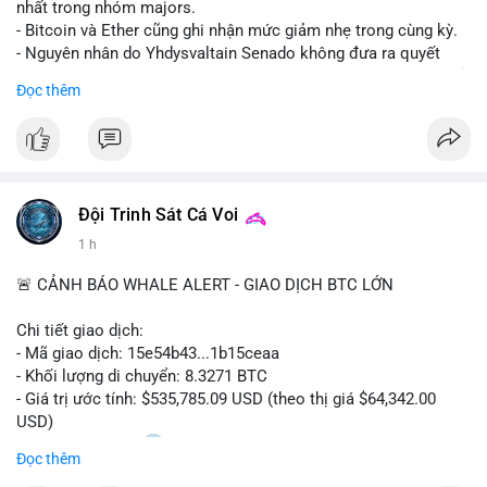
nhất trong nhóm majors.
- Bitcoin và Ether cũng ghi nhận mức giảm nhẹ trong cùng kỳ.
- Nguyên nhân do Yhdysvaltain Senado không đưa ra quyết
định về luật Clarity Act (luật cấu trúc thị trường) trước khi nghỉ
Đọc thêm
hè, đẩy việc thảo luận sang tháng 9.
- Việc trì hoãn pháp lý làm tăng sự không chắc chắn quanh
XRP và Ripple, ảnh hưởng đến tâm lý nhà đầu tư.
#binancesquare
#cryptonews
#xrp
#btc
#eth
#clarityact
#ripple
Đội Trinh Sát Cá Voi
1 h
$xrp $btc $eth
🚨 CẢNH BÁO WHALE ALERT - GIAO DỊCH BTC LỚN
#vlikevn
#titanbot
Chi tiết giao dịch:
📰 Nguồn: CoinDesk
- Mã giao dịch: 15e54b43...1b15ceaa
- Khối lượng di chuyển: 8.3271 BTC
- Giá trị ước tính: $535,785.09 USD (theo thị giá $64,342.00
USD)
- Thời gian: 04:20
0 2026-08-07 UTC
Đọc thêm