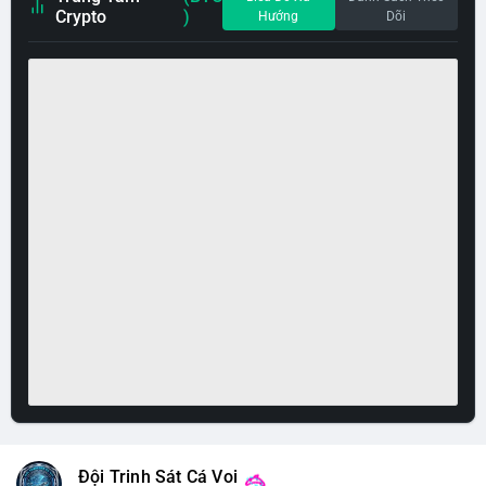
Crypto
)
Hướng
Dõi
Đội Trinh Sát Cá Voi