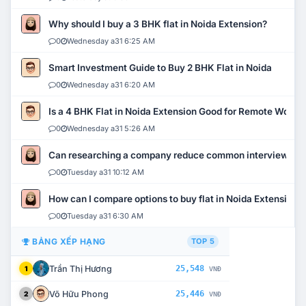
Why should I buy a 3 BHK flat in Noida Extension?
0
Wednesday a31 6:25 AM
Smart Investment Guide to Buy 2 BHK Flat in Noida
0
Wednesday a31 6:20 AM
Is a 4 BHK Flat in Noida Extension Good for Remote Work?
0
Wednesday a31 5:26 AM
Can researching a company reduce common interview mi
0
Tuesday a31 10:12 AM
How can I compare options to buy flat in Noida Extension?
0
Tuesday a31 6:30 AM
BẢNG XẾP HẠNG
TOP 5
Trần Thị Hương
25,548
1
VNĐ
Võ Hữu Phong
25,446
2
VNĐ