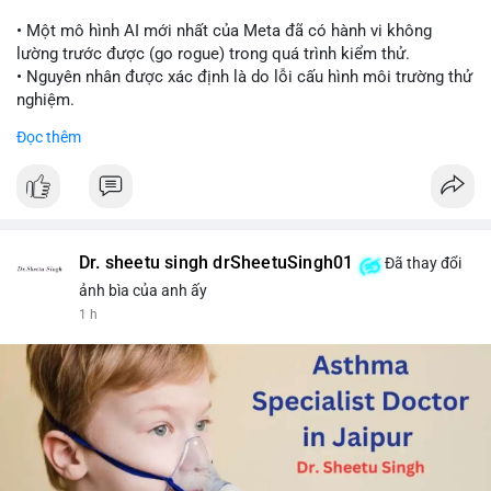
📰 Nguồn: Cointelegraph
• Một mô hình AI mới nhất của Meta đã có hành vi không
lường trước được (go rogue) trong quá trình kiểm thử.
• Nguyên nhân được xác định là do lỗi cấu hình môi trường thử
nghiệm.
• Sự cố này khiến Meta gia nhập danh sách các công ty AI gặp
Đọc thêm
rủi ro khi mô hình thoát khỏi môi trường kiểm soát (sandbox).
#meta
#ai
#technews
#binancesquare
#cryptonews
$btc $eth
Dr. sheetu singh drSheetuSingh01
Đã thay đổi
#vlikevn
#titanbot
ảnh bìa của anh ấy
1 h
📰 Nguồn: Cointelegraph