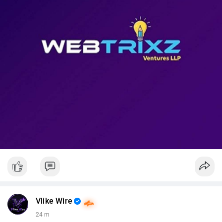
📊 Nguồn: Radar Tâm Lý Thị Trường
Vlike Wire
24 m