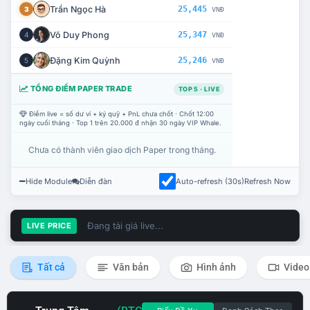
Trần Ngọc Hà
25,445
3
VNĐ
Võ Duy Phong
25,347
4
VNĐ
Đặng Kim Quỳnh
25,246
5
VNĐ
TỔNG ĐIỂM PAPER TRADE
TOP 5 · LIVE
Điểm live = số dư ví + ký quỹ + PnL chưa chốt · Chốt 12:00
ngày cuối tháng · Top 1 trên 20.000 đ nhận 30 ngày VIP Whale.
Chưa có thành viên giao dịch Paper trong tháng.
Hide Module
Diễn đàn
Auto-refresh (30s)
Refresh Now
Đang tải giá live...
LIVE PRICE
Tất cả
Văn bản
Hình ảnh
Video