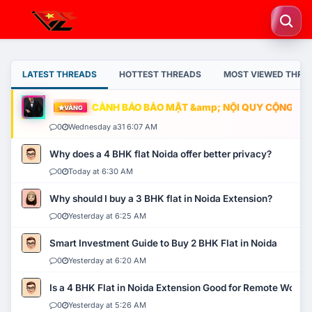
LATEST THREADS
HOTTEST THREADS
MOST VIEWED THRE
CẢNH BÁO BẢO MẬT &amp; NỘI QUY CỘNG ĐỒNG
VÀNG
0
Wednesday a31 6:07 AM
Why does a 4 BHK flat Noida offer better privacy?
0
Today at 6:30 AM
Why should I buy a 3 BHK flat in Noida Extension?
0
Yesterday at 6:25 AM
Smart Investment Guide to Buy 2 BHK Flat in Noida
0
Yesterday at 6:20 AM
Is a 4 BHK Flat in Noida Extension Good for Remote Work?
0
Yesterday at 5:26 AM