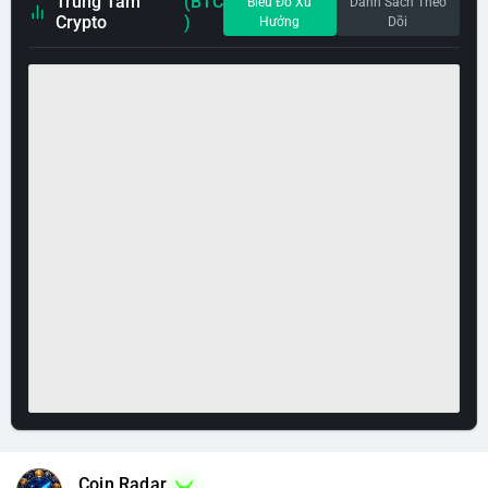
Trung Tâm
(BTC
Biểu Đồ Xu
Danh Sách Theo
Crypto
)
Hướng
Dõi
Coin Radar