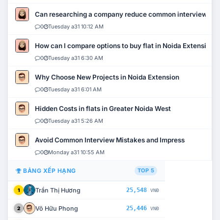
Can researching a company reduce common interview mi
0
Tuesday a31 10:12 AM
How can I compare options to buy flat in Noida Extension?
0
Tuesday a31 6:30 AM
Why Choose New Projects in Noida Extension
0
Tuesday a31 6:01 AM
Hidden Costs in flats in Greater Noida West
0
Tuesday a31 5:26 AM
Avoid Common Interview Mistakes and Impress
0
Monday a31 10:55 AM
BẢNG XẾP HẠNG
TOP 5
Trần Thị Hương
25,548
1
VNĐ
Võ Hữu Phong
25,446
2
VNĐ