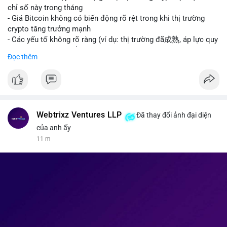
giao dịch crypto; Trung Quốc thắt chặt kiểm soát xuất khẩu
chỉ số này trong tháng
drone đáp trả Mỹ; Tổng thống Trump thảo luận về tác động
- Giá Bitcoin không có biến động rõ rệt trong khi thị trường
kinh tế của AI.
crypto tăng trưởng mạnh
• Binance Square: Cộng đồng đang tranh luận sôi nổi về các
- Các yếu tố không rõ ràng (ví dụ: thị trường đã成熟, áp lực quy
lệnh Short/Long, các chiến lược bám theo kế hoạch (Plan
định) khiến Bitcoin ổn định hơn
Đọc thêm
Break) và các cơ hội từ token mới như $RIVER.
• Binance Announcements: Binance chuẩn bị thêm 10 bStocks
#binancesquare
#cryptonews
#btc
Tokenized Securities làm tài sản thế chấp và tổ chức cuộc thi
giao dịch Squid (QUID).
$btc
• Tin tức nổi bật: XRP Whales đang gom hàng khi giá giảm,
trong khi Ether cho thấy dấu hiệu bán tháo mạnh hơn;
#vlikevn
#titanbot
Webtrixz Ventures LLP
Đã thay đổi ảnh đại diện
CASHCAT tăng trưởng đột biến 120% nhờ Robinhood Chain.
của anh ấy
📰 Nguồn: CoinDesk
11 m
💡 NHẬN ĐỊNH & KHUYẾN NGHỊ
• Thị trường đang ở vùng tâm lý cực kỳ nhạy cảm do sự sợ hãi
bao trùm. Nhà đầu tư nên thận trọng với các biến động mạnh
từ tin tức chính trị và các quy định pháp lý mới tại Nga và Mỹ.
Cần theo dõi sát sao các vùng hỗ trợ của Bitcoin và các xu
hướng mới nổi như AI và Tokenized Securities để tìm điểm
vào lệnh an toàn.