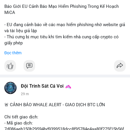
Báo Giới EU Cảnh Báo Mạo Hiểm Phishing Trong Kế Hoạch
MiCA
- EU đang cảnh báo về các mạo hiểm phishing nhờ website giả
và tài liệu giả lập
- Thú cưng bị mục tiêu khi tìm kiếm nhà cung cấp crypto có
giấy phép
- Sự cố liên quan đến quy định MiCA (Markets in Crypto-
Đọc thêm
Assets) tại EU
#binancesquare
#cryptonews
#mica
#security
$btc $eth
Đội Trinh Sát Cá Voi
#vlikevn
#titanbot
29 m
📰 Nguồn: Cointelegraph
🚨 CẢNH BÁO WHALE ALERT - GIAO DỊCH BTC LỚN
Chi tiết giao dịch:
- Mã giao dịch:
7d086aeb150b29594bd9399518dcc8f95784e4aa80f275f15b56f