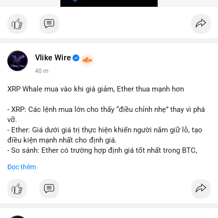
trong 24 giờ tới để đánh giá xu hướng rõ ràng hơn.
#10btc
#giaodichlon
#vilanh
#tichluydaihan
#mempoolbtc
Vlike Wire
40 m
XRP Whale mua vào khi giá giảm, Ether thua mạnh hơn
- XRP: Các lệnh mua lớn cho thấy “điều chỉnh nhẹ” thay vì phá
vỡ.
- Ether: Giá dưới giá trị thực hiện khiến người nắm giữ lỗ, tạo
điều kiện mạnh nhất cho định giá.
- So sánh: Ether có trường hợp định giá tốt nhất trong BTC,
ETH, XRP.
Đọc thêm
#binancesquare
#cryptonews
#xrp
#eth
#btc
$xrp $eth $btc