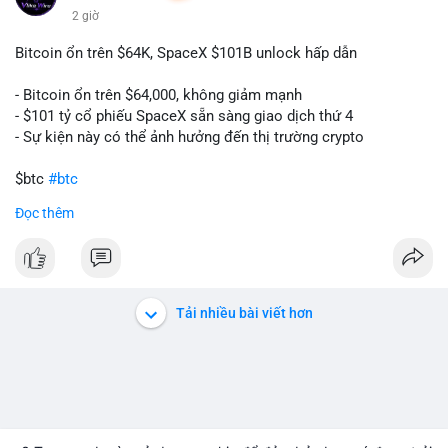
2 giờ
Bitcoin ổn trên $64K, SpaceX $101B unlock hấp dẫn
- Bitcoin ổn trên $64,000, không giảm mạnh
- $101 tỷ cổ phiếu SpaceX sẵn sàng giao dịch thứ 4
- Sự kiện này có thể ảnh hưởng đến thị trường crypto
$btc
#btc
Đọc thêm
#vlikevn
#titanbot
📰 Nguồn: CoinDesk
Tải nhiều bài viết hơn