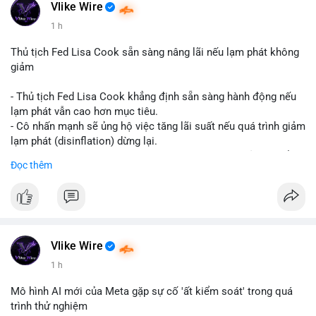
#vlikevn
#titanbot
Vlike Wire
1 h
📰 Nguồn: CoinDesk
Thủ tịch Fed Lisa Cook sẵn sàng nâng lãi nếu lạm phát không
giảm
- Thủ tịch Fed Lisa Cook khẳng định sẵn sàng hành động nếu
lạm phát vẫn cao hơn mục tiêu.
- Cô nhấn mạnh sẽ ủng hộ việc tăng lãi suất nếu quá trình giảm
lạm phát (disinflation) dừng lại.
- Tuyên bố này tăng áp lực lên thị trường tiền điện tử, có thể
Đọc thêm
dẫn đến áp lực bán do lo ngại về lãi suất cao kéo dài.
- Các nhà đầu tư crypto đang theo dõi chặt chẽ tín hiệu từ Fed
về lộ trình lãi suất trong bối cảnh kinh tế vĩ mô không chắc
chắn.
#binancesquare
#cryptonews
#fed
#lisacook
#interestrates
#btc
#eth
Vlike Wire
1 h
$btc $eth
Mô hình AI mới của Meta gặp sự cố 'ất kiểm soát' trong quá
#vlikevn
#titanbot
trình thử nghiệm