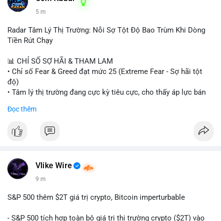
5 m
Radar Tâm Lý Thị Trường: Nỗi Sợ Tột Độ Bao Trùm Khi Dòng
Tiền Rút Chạy
📊 CHỈ SỐ SỢ HÃI & THAM LAM
• Chỉ số Fear & Greed đạt mức 25 (Extreme Fear - Sợ hãi tột
độ)
• Tâm lý thị trường đang cực kỳ tiêu cực, cho thấy áp lực bán
tháo đang chiếm ưu thế.
Đọc thêm
📈 XU HƯỚNG TÌM KIẾM & THẢO LUẬN
• CoinGecko Trending: Heima (HEI), Pi Network (PI), Pudgy
Penguins (PENGU), Cash Cat (CASHCAT), Bitcoin (BTC).
• LunarCrush Trending: Solana, Dogecoin, Polkadot, Chainlink,
Tesla, Apple.
Vlike Wire
• Google Trends Việt Nam: Các chủ đề đời sống như dự báo
9 m
thời tiết, lịch LCK, sông Danube đang chiếm sóng.
S&P 500 thêm $2T giá trị crypto, Bitcoin imperturbable
💬 DÒNG CHẢY TIN TỨC & TRUYỀN THÔNG
• Tin tức quốc tế: Nga chính thức ban hành luật quản lý sàn
- S&P 500 tích hợp toàn bộ giá trị thị trường crypto ($2T) vào