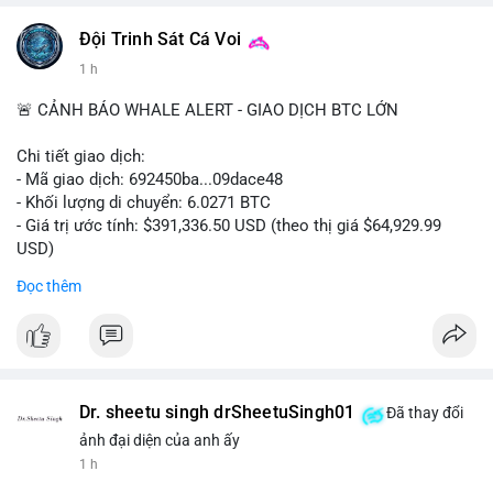
#vlikevn
#titanbot
Đội Trinh Sát Cá Voi
1 h
📰 Nguồn: Cointelegraph
🚨 CẢNH BÁO WHALE ALERT - GIAO DỊCH BTC LỚN
Chi tiết giao dịch:
- Mã giao dịch: 692450ba...09dace48
- Khối lượng di chuyển: 6.0271 BTC
- Giá trị ước tính: $391,336.50 USD (theo thị giá $64,929.99
USD)
- Thời gian: 05:19:52 2026-08-06 UTC
Đọc thêm
Nhận định phân tích hành vi của Cá voi dựa trên giao dịch này:
Khối lượng 6.0271 BTC tương đương gần 400 nghìn USD, mức
trung bình cao cho một giao dịch mua bán cá nhân. Việc di
chuyển một cụm BTC lớn trong thời điểm thị trường chưa bứt
phá cho thấy khả năng cá voi đang tái phân bổ tài sản, có thể
Dr. sheetu singh drSheetuSingh01
Đã thay đổi
là bước đệm chuyển lên sàn giao dịch tập trung để thanh
ảnh đại diện của anh ấy
khoản hóa, hoặc gom vào ví lạnh phục vụ tích lũy dài hạn.
1 h
Hành vi này tạo tâm lý thận trọng cho nhà đầu tư nhỏ lẻ, khi