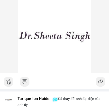
dòng tiền lớn dịch chuyển thường báo hiệu biến động giá ngắn
hạn.
Lời khuyên ngắn gọn cho nhà đầu tư nhỏ lẻ: Theo dõi sát các
lệnh khớp trên sàn trong 24-48 giờ tới, tránh vào lệnh đòn bẩy
khi chưa xác định rõ xu hướng. Nếu BTC giữ vững trên vùng
$64,500, khả năng tích lũy vẫn an toàn.
#6dot0271btc
#chuyenvilanh
#tichluydaihan
#btcmempool
#giaodichlon
Tarique Ibn Haider
Đã thay đổi ảnh đại diện của
anh ấy