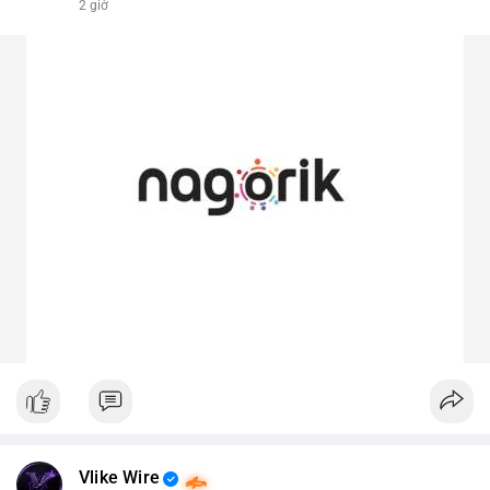
2 giờ
Vlike Wire