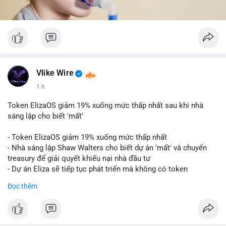
Vlike Wire
1 h
Token ElizaOS giảm 19% xuống mức thấp nhất sau khi nhà
sáng lập cho biết 'mất'
- Token ElizaOS giảm 19% xuống mức thấp nhất
- Nhà sáng lập Shaw Walters cho biết dự án 'mất' và chuyển
treasury để giải quyết khiếu nại nhà đầu tư
- Dự án Eliza sẽ tiếp tục phát triển mà không có token
cryptocurrency liên quan
Đọc thêm
#binancesquare
#cryptonews
#elizaos
#blockchain
$elizaos