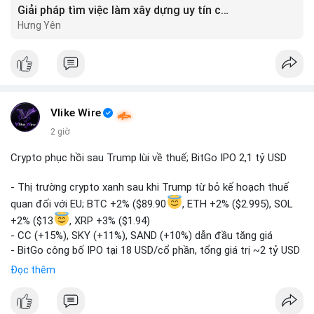
Giải pháp tìm việc làm xây dựng uy tín cùng mức lương thưởng hấp dẫn ?️
Hưng Yên
Vlike Wire
2 giờ
Crypto phục hồi sau Trump lùi về thuế; BitGo IPO 2,1 tỷ USD
- Thị trường crypto xanh sau khi Trump từ bỏ kế hoạch thuế
quan đối với EU; BTC +2% ($89.90
, ETH +2% ($2.995), SOL
+2% ($13
, XRP +3% ($1.94)
- CC (+15%), SKY (+11%), SAND (+10%) dẫn đầu tăng giá
- BitGo công bố IPO tại 18 USD/cổ phần, tổng giá trị ~2 tỷ USD
- Vitalik Buterin đề xuất DVT staking bản địa để tăng cường
Đọc thêm
bảo mật và phi tập trung Ethereum
- Hong Kong phát hành giấy phép stablecoin mới với yêu cầu
tuân thủ nghiêm ngặt