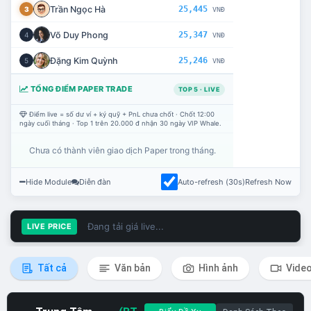
Trần Ngọc Hà
25,445
3
VNĐ
Võ Duy Phong
25,347
4
VNĐ
Đặng Kim Quỳnh
25,246
5
VNĐ
TỔNG ĐIỂM PAPER TRADE
TOP 5 · LIVE
Điểm live = số dư ví + ký quỹ + PnL chưa chốt · Chốt 12:00
ngày cuối tháng · Top 1 trên 20.000 đ nhận 30 ngày VIP Whale.
Chưa có thành viên giao dịch Paper trong tháng.
Hide Module
Diễn đàn
Auto-refresh (30s)
Refresh Now
Đang tải giá live...
LIVE PRICE
Tất cả
Văn bản
Hình ảnh
Vide