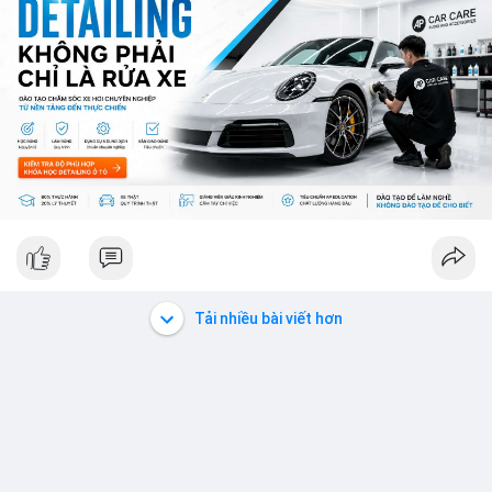
ro từ việc sàn Binance và các vấn đề pháp lý.
💡 NHẬN ĐỊNH & KHUYẾN NGHỊ: Thị trường đang ở giai đoạn
sợ mạo cực độ, có thể kéo dài nếu không có tín hiệu tích cực
rõ ràng. Các coin lớn như Ethereum, Solana vẫn được theo dõi
nhưng không đủ để khắc phục tâm lý sợ mạo. Người đầu tư
nên cẩn trọng, tập trung vào phân tích kỹ thuật và theo dõi các
thông tin chính từ các nguồn tin uy tín.
📊 Nguồn: Radar Tâm Lý Thị Trường
Tải nhiều bài viết hơn