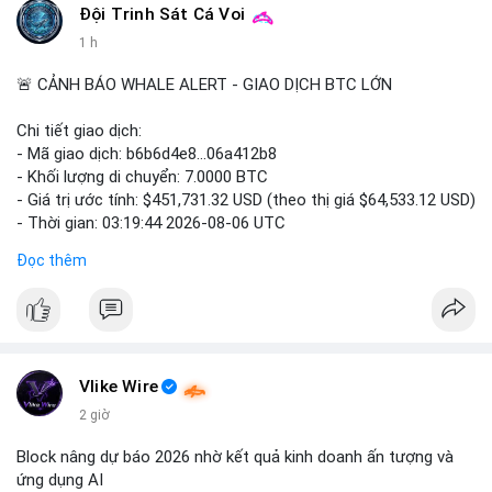
#binancesquare
#cryptonews
#digitalassetmarketclarityact
Đội Trinh Sát Cá Voi
#regulation
#cryptoregulation
1 h
$btc $eth
🚨 CẢNH BÁO WHALE ALERT - GIAO DỊCH BTC LỚN
#vlikevn
#titanbot
Chi tiết giao dịch:
- Mã giao dịch: b6b6d4e8...06a412b8
📰 Nguồn: CoinDesk
- Khối lượng di chuyển: 7.0000 BTC
- Giá trị ước tính: $451,731.32 USD (theo thị giá $64,533.12 USD)
- Thời gian: 03:19:44 2026-08-06 UTC
Đọc thêm
Nhận định phân tích:
Cá voi chuyển 7 BTC trị giá hơn 451 nghìn USD từ một địa chỉ
không xác định. Quy mô này nằm ở mức trung bình so với các
giao dịch whale điển hình, chưa đủ lớn để tạo áp lực bán trực
tiếp lên thị trường. Với mức giá hiện tại, động thái này thiên về
khả năng tái phân bổ danh mục đầu tư hoặc chuẩn bị thanh
Vlike Wire
khoản cho các giao dịch OTC. Tâm lý thị trường có thể bị ảnh
2 giờ
hưởng nhẹ, nhưng không đủ để gây biến động mạnh.
Block nâng dự báo 2026 nhờ kết quả kinh doanh ấn tượng và
Lời khuyên cho nhà đầu tư nhỏ lẻ:
ứng dụng AI