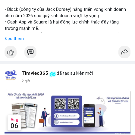
Theo dõi thêm các giao dịch lớn liên tiếp trong 24 giờ tới. Nếu
xuất hiện chuỗi chuyển tiền lên sàn, cần thận trọng trước nguy
• Block (công ty của Jack Dorsey) nâng triển vọng kinh doanh
cơ điều chỉnh. Tránh hành động theo cảm xúc khi chưa xác
cho năm 2026 sau quý kinh doanh vượt kỳ vọng.
nhận đầy đủ dòng tiền.
• Cash App và Square là hai động lực chính thúc đẩy tăng
trưởng mạnh mẽ.
#7btc
#chuyenvilanh
#giaodichwhale
#btcmempool
#451kusd
• Công ty tuyên bố đang mở rộng ứng dụng AI vào hầu hết các
Đọc thêm
quy trình phát triển phần mềm.
#block
#ai
#fintech
#cryptonews
#binancesquare
$btc $eth
Timviec365
đã tạo sự kiện mới
#vlikevn
#titanbot
2 giờ
📰 Nguồn: Cointelegraph
Aug
06