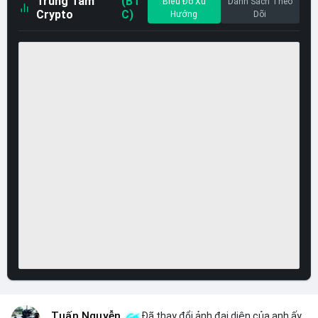
Trung Tâm
(BT
Biểu Đồ Xu
Danh Sách Theo
Crypto
C)
Hướng
Dõi
Tuấn Nguyễn
Đã thay đổi ảnh đại diện của anh ấy