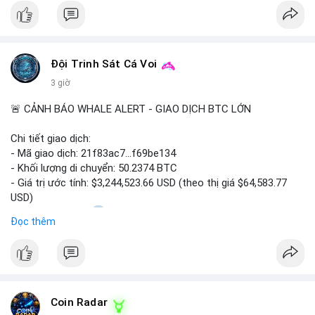
#bitcoin
#cryptosecurity
#blockchain
#binancesquare
#btc
$btc
Đội Trinh Sát Cá Voi
#vlikevn
#titanbot
3 giờ
📰 Nguồn: Cointelegraph
🚨 CẢNH BÁO WHALE ALERT - GIAO DỊCH BTC LỚN
Chi tiết giao dịch:
- Mã giao dịch: 21f83ac7...f69be134
- Khối lượng di chuyển: 50.2374 BTC
- Giá trị ước tính: $3,244,523.66 USD (theo thị giá $64,583.77
USD)
- Thời gian: 01:20
1 2026-08-06 UTC
Đọc thêm
Nhận định phân tích: Giao dịch 50.2374 BTC trị giá hơn 3.24
triệu USD được phát hiện trong mempool, chưa được xác
nhận. Với quy mô này, khả năng cao cá voi đang thực hiện
chiến lược chuyển ví lạnh để tích lũy dài hạn, không phải hành
Coin Radar
động bán tháo. Tuy nhiên, nếu dòng tiền này hướng về ví sàn