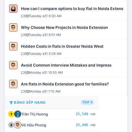
How can I compare options to buy flat in Noida Extension?
0
Tuesday a31 6:30 AM
Why Choose New Projects in Noida Extension
0
Tuesday a31 6:01 AM
Hidden Costs in flats in Greater Noida West
0
Tuesday a31 5:26 AM
Avoid Common Interview Mistakes and Impress
0
Monday a31 10:55 AM
Are flats in Noida Extension good for families?
0
Monday a31 7:10 AM
BẢNG XẾP HẠNG
TOP 5
Trần Thị Hương
25,548
1
VNĐ
Võ Hữu Phong
25,446
2
VNĐ