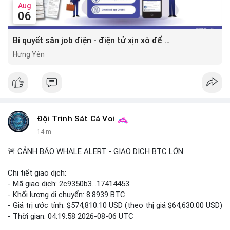
Aug
06
Bí quyết săn job điện - điện tử xịn xò để gia tăng thu nhập ⚡
Hưng Yên
Đội Trinh Sát Cá Voi
14 m
🚨 CẢNH BÁO WHALE ALERT - GIAO DỊCH BTC LỚN
Chi tiết giao dịch:
- Mã giao dịch: 2c9350b3...17414453
- Khối lượng di chuyển: 8.8939 BTC
- Giá trị ước tính: $574,810.10 USD (theo thị giá $64,630.00 USD)
- Thời gian: 04:19:58 2026-08-06 UTC