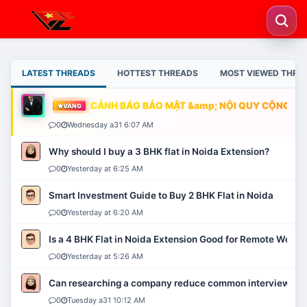
LATEST THREADS
HOTTEST THREADS
MOST VIEWED THRE
CẢNH BÁO BẢO MẬT &amp; NỘI QUY CỘNG ĐỒN
VÀNG
0
Wednesday a31 6:07 AM
Why should I buy a 3 BHK flat in Noida Extension?
0
Yesterday at 6:25 AM
Smart Investment Guide to Buy 2 BHK Flat in Noida
0
Yesterday at 6:20 AM
Is a 4 BHK Flat in Noida Extension Good for Remote Work?
0
Yesterday at 5:26 AM
Can researching a company reduce common interview mi
0
Tuesday a31 10:12 AM