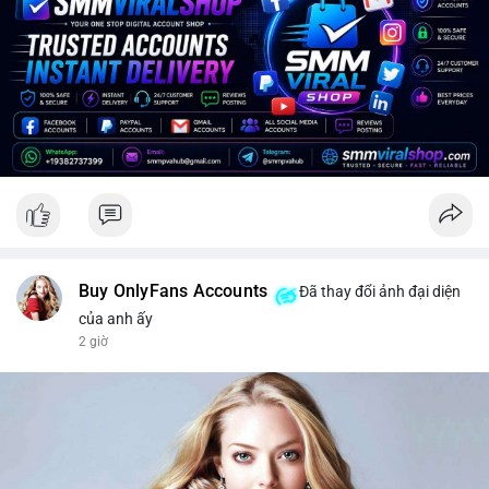
là chuyển lên sàn.
Lời khuyên cho nhà đầu tư nhỏ lẻ: Theo dõi sát các bước di
chuyển tiếp theo của địa chỉ ví này trong 24-48 giờ tới. Tránh
hành động theo cảm xúc, hãy chờ xác nhận điểm đến của dòng
tiền trước khi điều chỉnh vị thế. Nên đặt lệnh cắt lỗ chặt chẽ
để bảo vệ danh mục trước biến động giá có thể xảy ra.
#2459btc
#157trieuusd
#cavoichuyentien
#phanphoisangiaodich
#btcmempool
Buy OnlyFans Accounts
Đã thay đổi ảnh đại diện
của anh ấy
2 giờ