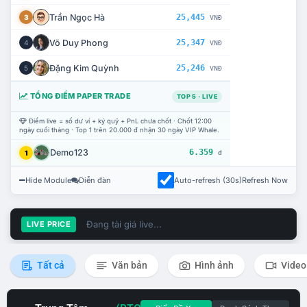
Trần Ngọc Hà
25,445
3
VNĐ
Võ Duy Phong
25,347
4
VNĐ
Đặng Kim Quỳnh
25,246
5
VNĐ
TỔNG ĐIỂM PAPER TRADE
TOP 5 · LIVE
Điểm live = số dư ví + ký quỹ + PnL chưa chốt · Chốt 12:00
ngày cuối tháng · Top 1 trên 20.000 đ nhận 30 ngày VIP Whale.
Demo123
6.359
1
đ
Hide Module
Diễn đàn
Auto-refresh (30s)
Refresh Now
Đang tải giá live...
LIVE PRICE
Tất cả
Văn bản
Hình ảnh
Video