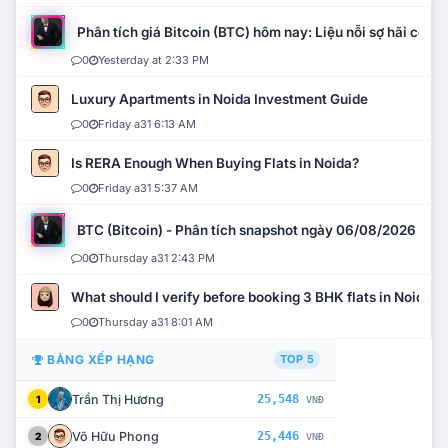
Phân tích giá Bitcoin (BTC) hôm nay: Liệu nỗi sợ hãi có mở 
0
Yesterday at 2:33 PM
Luxury Apartments in Noida Investment Guide
0
Friday a31 6:13 AM
Is RERA Enough When Buying Flats in Noida?
0
Friday a31 5:37 AM
BTC (Bitcoin) - Phân tích snapshot ngày 06/08/2026
0
Thursday a31 2:43 PM
What should I verify before booking 3 BHK flats in Noida?
0
Thursday a31 8:01 AM
BẢNG XẾP HẠNG
TOP 5
Trần Thị Hương
25,548
1
VNĐ
Võ Hữu Phong
25,446
2
VNĐ