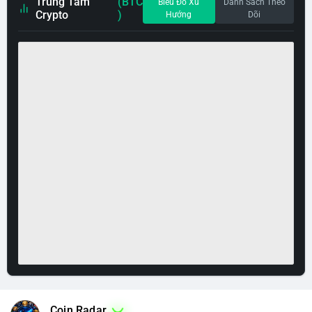
Trung Tâm
(BTC
Biểu Đồ Xu
Danh Sách Theo
Crypto
)
Hướng
Dõi
Coin Radar