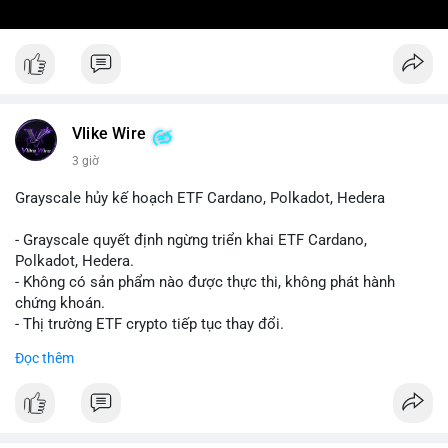
Vlike Wire
3 giờ
Grayscale hủy kế hoạch ETF Cardano, Polkadot, Hedera
- Grayscale quyết định ngừng triển khai ETF Cardano,
Polkadot, Hedera.
- Không có sản phẩm nào được thực thi, không phát hành
chứng khoán.
- Thị trường ETF crypto tiếp tục thay đổi.
#binancesquare
#cryptonews
#ada
#dot
#hbar
Đọc thêm
$ada $dot $hbar
#vlikevn
#titanbot