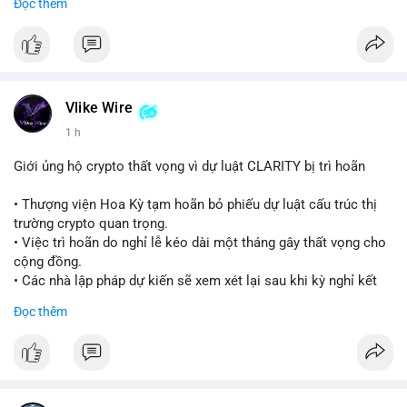
Đọc thêm
#24point5btc
#cavoichuyentien
#mempoolbtc
#tichluydaihan
#1point56trieuusd
#vlikevn
#titanbot
📰 Nguồn: CoinDesk
Vlike Wire
1 h
Giới ủng hộ crypto thất vọng vì dự luật CLARITY bị trì hoãn
• Thượng viện Hoa Kỳ tạm hoãn bỏ phiếu dự luật cấu trúc thị
trường crypto quan trọng.
• Việc trì hoãn do nghỉ lễ kéo dài một tháng gây thất vọng cho
cộng đồng.
• Các nhà lập pháp dự kiến sẽ xem xét lại sau khi kỳ nghỉ kết
thúc.
Đọc thêm
#binancesquare
#cryptonews
#clarityact
#uspolitics
$btc $eth