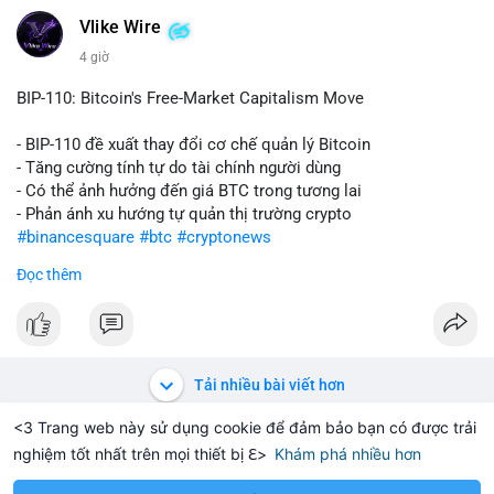
📰 Nguồn: CoinDesk
Vlike Wire
4 giờ
BIP-110: Bitcoin's Free-Market Capitalism Move
- BIP-110 đề xuất thay đổi cơ chế quản lý Bitcoin
- Tăng cường tính tự do tài chính người dùng
- Có thể ảnh hưởng đến giá BTC trong tương lai
- Phản ánh xu hướng tự quản thị trường crypto
#binancesquare
#btc
#cryptonews
Đọc thêm
$btc
#vlikevn
#titanbot
📰 Nguồn: CoinDesk
Tải nhiều bài viết hơn
<3 Trang web này sử dụng cookie để đảm bảo bạn có được trải
nghiệm tốt nhất trên mọi thiết bị ℇ>
Khám phá nhiều hơn
Solana
BNB
$1,870.20
$75.75
-2.68%
SOL
-1.81%
BNB