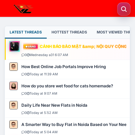
LATEST THREADS
HOTTEST THREADS
MOST VIEWED THRE
CẢNH BÁO BẢO MẬT &amp; NỘI QUY CỘNG ĐỒNG
VÀNG
0
Wednesday a31 6:07 AM
How Best Online Job Portals Improve Hiring
0
Today at 11:39 AM
How do you store wet food for cats homemade?
0
Today at 9:07 AM
Daily Life Near New Flats in Noida
0
Today at 5:52 AM
A Smarter Way to Buy Flat in Noida Based on Your Needs
0
Today at 5:04 AM