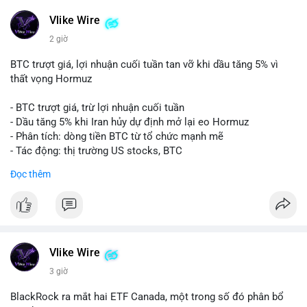
Vlike Wire
2 giờ
BTC trượt giá, lợi nhuận cuối tuần tan vỡ khi dầu tăng 5% vì
thất vọng Hormuz
- BTC trượt giá, trừ lợi nhuận cuối tuần
- Dầu tăng 5% khi Iran hủy dự định mở lại eo Hormuz
- Phân tích: dòng tiền BTC từ tổ chức mạnh mẽ
- Tác động: thị trường US stocks, BTC
Đọc thêm
#binancesquare
#cryptonews
#btc
$btc
#vlikevn
#titanbot
Vlike Wire
📰 Nguồn: Cointelegraph
3 giờ
BlackRock ra mắt hai ETF Canada, một trong số đó phân bổ