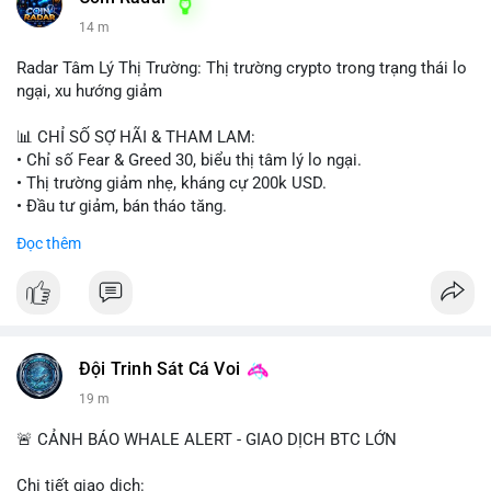
14 m
Radar Tâm Lý Thị Trường: Thị trường crypto trong trạng thái lo
ngại, xu hướng giảm
📊 CHỈ SỐ SỢ HÃI & THAM LAM:
• Chỉ số Fear & Greed 30, biểu thị tâm lý lo ngại.
• Thị trường giảm nhẹ, kháng cự 200k USD.
• Đầu tư giảm, bán tháo tăng.
Đọc thêm
📈 XU HƯỚNG TÌM KIẾM & THẢO LUẬN:
• Coin: MowCat, DAPPOS, , Cash Cat, Bittensor, Pudgy
Penguins, Audiera.
• Chủ đề: Ethereum, Solana, Dogecoin, Chainlink, Tesla, UFC,
Premier League, Champions League, NFL, Microsoft, Google.
Đội Trinh Sát Cá Voi
💬 DÒNG CHẢY TIN TỨC & TRUYỀN THÔNG:
19 m
• Bitcoin bán 1,690 BTC, giảm holdings.
• Vitalik Buterin cập nhật roadmap Ethereum.
🚨 CẢNH BÁO WHALE ALERT - GIAO DỊCH BTC LỚN
• Fed Governor Kevin Warsh hoàn thành divestiture.
• Wall Street + Nvidia AI deal 500 tỷ USD.
Chi tiết giao dịch: