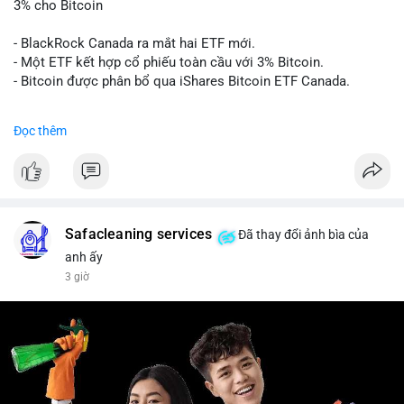
3% cho Bitcoin
- BlackRock Canada ra mắt hai ETF mới.
- Một ETF kết hợp cổ phiếu toàn cầu với 3% Bitcoin.
- Bitcoin được phân bổ qua iShares Bitcoin ETF Canada.
#binancesquare
#cryptonews
#btc
Đọc thêm
$btc
#vlikevn
#titanbot
📰 Nguồn: Cointelegraph
Safacleaning services
Đã thay đổi ảnh bìa của
anh ấy
3 giờ