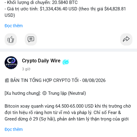
- Khối lượng di chuyển: 20.5840 BTC
- Giá trị ước tính: $1,334,436.40 USD (theo thị giá $64,828.81
USD)
- Thời gian: 00:19:43 2026-08-08 UTC
Đọc thêm
Nhận định phân tích: Giao dịch 20.58 BTC trị giá hơn 1.33 triệu
USD được thực hiện vào phiên Á, thời điểm thanh khoản
mỏng. Quy mô này nằm trong nhóm cá voi trung bình, chưa đủ
tạo áp lực bán trực tiếp lên sàn. Khả năng cao là hành vi tái
phân bổ tài sản giữa các ví nóng, hoặc chuẩn bị thanh khoản
Crypto Daily Wire
cho các lệnh OTC. Dòng tiền không đổ thẳng lên sàn tập trung,
3 giờ
nên rủi ro bán tháo ngắn hạn thấp, nhưng tâm lý thị trường có
thể dao động nhẹ do theo dõi sát biến động ví lớn.
📰 BẢN TIN TỔNG HỢP CRYPTO TỐI - 08/08/2026
Lời khuyên: Nhà đầu tư nhỏ lẻ không nên hành động theo cảm
[Xu hướng chung]: 🟡 Trung lập (Neutral)
xúc từ một giao dịch đơn lẻ. Quan sát thêm 2-3 khối chuyển
tiếp theo trong 24 giờ để xác nhận xu hướng. Giữ tỷ trọng tiền
Bitcoin xoay quanh vùng 64.500-65.000 USD khi thị trường chờ
mặt hợp lý, tránh đòn bẩy cao trong vùng giá hiện tại.
đợi tín hiệu rõ ràng hơn từ vĩ mô và pháp lý. Chỉ số Fear &
Greed dừng ở 29 (Sợ hãi), phản ánh tâm lý thận trọng của giới
#20dot58btc
#phienau
#taiphanbotaisan
#giaodichotc
đầu tư.
Đọc thêm
#theodoivilon