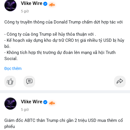
Động thái này có thể là bước chuẩn bị thanh khoản để bán ra,
Vlike Wire
hoặc tái phân bổ tài sản giữa các ví nóng nhằm tối ưu phí giao
5 giờ
dịch. Việc di chuyển một phần nhỏ trong tổng nắm giữ cho
thấy cá voi đang thăm dò thanh khoản thị trường trước khi có
Công ty truyền thông của Donald Trump chấm dứt hợp tác với
hành động lớn hơn.
- Công ty của ông Trump sẽ hủy thỏa thuận với .
Lời khuyên cho nhà đầu tư nhỏ lẻ: Theo dõi xác nhận giao dịch
- Kế hoạch xây dựng kho dự trữ CRO trị giá nhiều tỷ USD bị hủy
và dòng tiền tiếp theo từ ví nguồn. Khối lượng này chưa đủ tạo
bỏ.
áp lực bán mạnh, nhưng nếu xuất hiện thêm 2-3 giao dịch
- Không tích hợp thị trường dự đoán lên mạng xã hội Truth
tương tự trong 24 giờ tới, khả năng cao là sóng điều chỉnh
Social.
ngắn hạn. Giữ tỷ trọng danh mục hợp lý, tránh FOMO mua đuổi
Đọc thêm
ở vùng giá hiện tại.
#binancesquare
#cryptonews
#cro
#trump
#truthsocial
#12dot1btc
#786kusd
#dichuyenvinuong
#khangcu64900
$cro
#mempoolbtc
#vlikevn
#titanbot
Vlike Wire
📰 Nguồn: Cointelegraph
5 giờ
Giám đốc ABTC thân Trump chi gần 2 triệu USD mua thêm cổ
phiếu