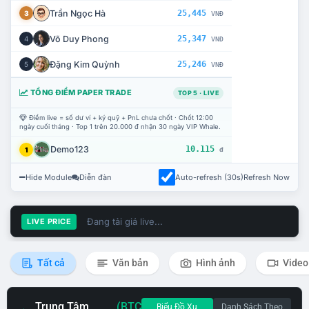
Trần Ngọc Hà
25,445
3
VNĐ
Võ Duy Phong
25,347
4
VNĐ
Đặng Kim Quỳnh
25,246
5
VNĐ
TỔNG ĐIỂM PAPER TRADE
TOP 5 · LIVE
Điểm live = số dư ví + ký quỹ + PnL chưa chốt · Chốt 12:00
ngày cuối tháng · Top 1 trên 20.000 đ nhận 30 ngày VIP Whale.
Demo123
10.115
1
đ
Hide Module
Diễn đàn
Auto-refresh (30s)
Refresh Now
Đang tải giá live...
LIVE PRICE
Tất cả
Văn bản
Hình ảnh
Video
Trung Tâm
(BTC
Biểu Đồ Xu
Danh Sách Theo