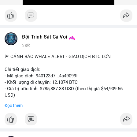
Xem chi tiết các bài viết đầy đủ tại dòng thời gian của Vlike.vn!
#ofacsanctions
#bitgoipo
#bybitlawsuit
#crodelist
#nearshortsignal
Đội Trinh Sát Cá Voi
5 giờ
🚨 CẢNH BÁO WHALE ALERT - GIAO DỊCH BTC LỚN
Chi tiết giao dịch:
- Mã giao dịch: 940123d7...4a49099f
- Khối lượng di chuyển: 12.1074 BTC
- Giá trị ước tính: $785,887.38 USD (theo thị giá $64,909.56
USD)
- Thời gian: 22:17:40 2026-08-07 UTC
Đọc thêm
Nhận định phân tích hành vi của Cá voi dựa trên giao dịch này:
Khối lượng 12.1 BTC tương đương gần 786 nghìn USD được di
chuyển trong một giao dịch chưa xác nhận duy nhất. Mức giá
$64,909.56 đang nằm gần vùng kháng cự tâm lý quan trọng.