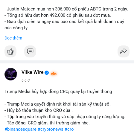
- Justin Mateen mua hơn 306.000 cổ phiếu ABTC trong 2 ngày.
- Tổng sở hữu đạt hơn 492.000 cổ phiếu sau đợt mua.
- Giao dịch diễn ra ngay sau báo cáo kết quả kinh doanh quý
của công ty.
Đọc thêm
#abtc
#cryptonews
#stockmarket
#trump
$btc $eth
#vlikevn
#titanbot
Vlike Wire
📰 Nguồn: CoinDesk
6 giờ
Trump Media hủy hợp đồng CRO, quay lại truyền thông
- Trump Media quyết định rút khỏi tài sản kỹ thuật số.
- Hủy bỏ thỏa thuận kho CRO của .
- Tập trung vào truyền thông và sáp nhập công ty năng lượng.
- Tác động: CRO giảm, thị trường giảm nhẹ.
#binancesquare
#cryptonews
#cro