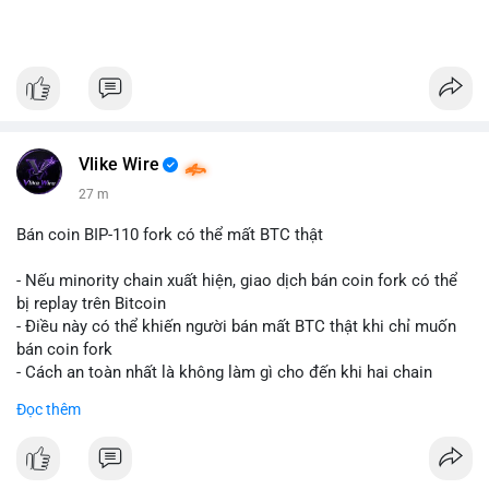
Vlike Wire
27 m
Bán coin BIP-110 fork có thể mất BTC thật
- Nếu minority chain xuất hiện, giao dịch bán coin fork có thể
bị replay trên Bitcoin
- Điều này có thể khiến người bán mất BTC thật khi chỉ muốn
bán coin fork
- Cách an toàn nhất là không làm gì cho đến khi hai chain
được tách riêng
Đọc thêm
-
#binancesquare
#cryptonews
#btc
#bip110
$btc