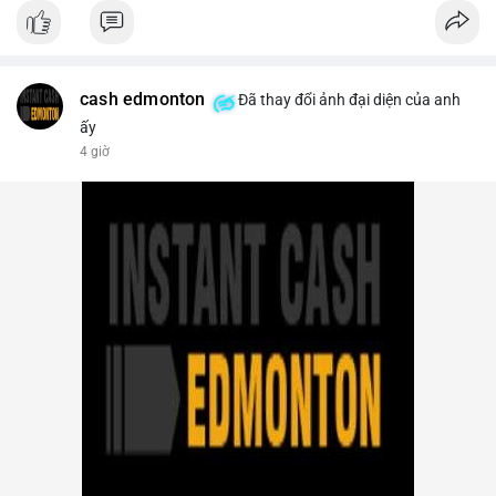
- Thị trường & Giá cả: Bitcoin chạm mốc 65.000 USD sau khi
dữ liệu nonfarm payrolls Mỹ thấp hơn dự báo, làm giảm khả
năng Fed tăng lãi suất. Tuy nhiên, khối lượng hợp đồng vô hạn
trên sàn tập trung giảm xuống 4.000 tỷ USD, thấp nhất 31
tháng. NEAR giảm 4,1% xuống 1,5910 USD, chịu áp lực bán
cash edmonton
Đã thay đổi ảnh đại diện của anh
mạnh.
ấy
4 giờ
- Quy định & Pháp lý: OFAC trừng phạt 2 sàn crypto liên quan
Iran (Shelbit, Aban Tether) vì rửa tiền 5 triệu USD. Nga triệt phá
mạng lưới sàn crypto bất hợp pháp tại Moscow, bắt giữ 20 đối
tượng. Trump Media hủy thỏa thuận kho dự trữ CRO trị giá
nhiều tỷ USD, khiến CRO giảm mạnh.
- Tổ chức & Công nghệ: Bybit khởi kiện Triều Tiên và Lazarus
Group vụ hack 1,5 tỷ USD, đã nhận lệnh đóng băng tài sản.
Circle mở rộng USDC lên OKX qua X Layer. BitGo IPO thành
công ở mức 18 USD/cổ phiếu, định giá 2 tỷ USD.
Nhà đầu tư nên theo dõi sát dòng tiền cá voi khi xuất hiện
nhiều giao dịch lớn (từ 4 BTC đến 210 BTC) trong ngày, ưu tiên
quản trị rủi ro trong bối cảnh thanh khoản suy yếu.