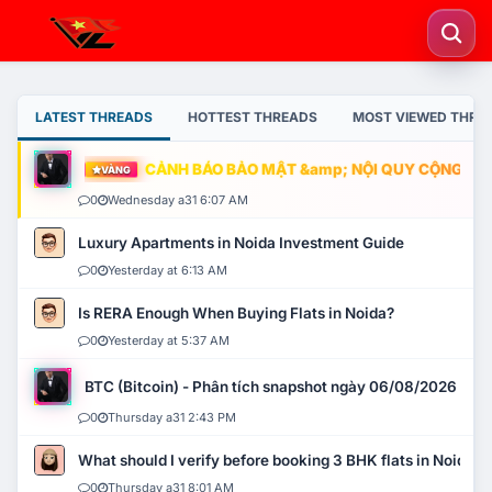
LATEST THREADS
HOTTEST THREADS
MOST VIEWED THRE
CẢNH BÁO BẢO MẬT &amp; NỘI QUY CỘNG ĐỒNG
VÀNG
0
Wednesday a31 6:07 AM
Luxury Apartments in Noida Investment Guide
0
Yesterday at 6:13 AM
Is RERA Enough When Buying Flats in Noida?
0
Yesterday at 5:37 AM
BTC (Bitcoin) - Phân tích snapshot ngày 06/08/2026
0
Thursday a31 2:43 PM
What should I verify before booking 3 BHK flats in Noida?
0
Thursday a31 8:01 AM