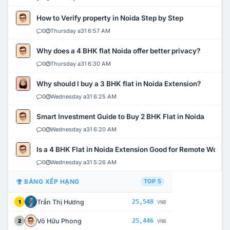
How to Verify property in Noida Step by Step
0
Thursday a31 6:57 AM
Why does a 4 BHK flat Noida offer better privacy?
0
Thursday a31 6:30 AM
Why should I buy a 3 BHK flat in Noida Extension?
0
Wednesday a31 6:25 AM
Smart Investment Guide to Buy 2 BHK Flat in Noida
0
Wednesday a31 6:20 AM
Is a 4 BHK Flat in Noida Extension Good for Remote Work?
0
Wednesday a31 5:26 AM
BẢNG XẾP HẠNG
TOP 5
Trần Thị Hương
25,548
1
VNĐ
Võ Hữu Phong
25,446
2
VNĐ