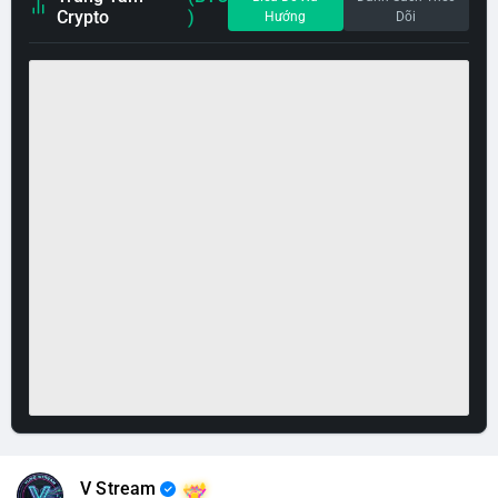
Crypto
)
Hướng
Dõi
V Stream