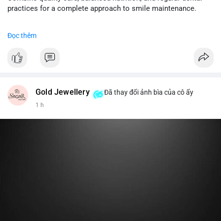
cân nhắc giảm tỷ trọng đòn bẩy và chờ xu hướng rõ ràng trước
practices for a complete approach to smile maintenance.
khi gia tăng vị thế.
#dentabiome
#gumhealth
#smilecare
#dentalwellness
Đọc thêm
#8dot0316btc
#chuyenlensan
#aplucbannganhan
#btcmempool
#516kusd
Gold Jewellery
Đã thay đổi ảnh bìa của cô ấy
1 h