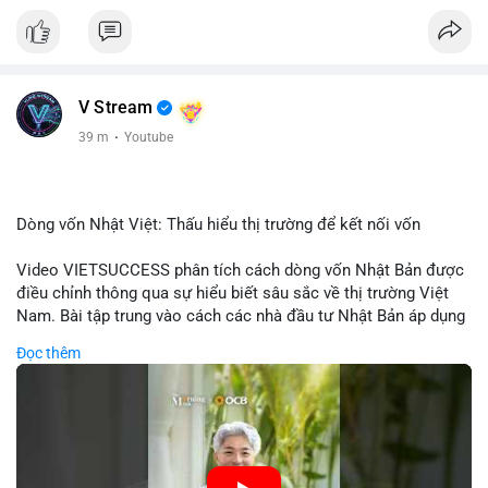
V Stream
39 m
·
Youtube
Dòng vốn Nhật Việt: Thấu hiểu thị trường để kết nối vốn
Video VIETSUCCESS phân tích cách dòng vốn Nhật Bản được
điều chỉnh thông qua sự hiểu biết sâu sắc về thị trường Việt
Nam. Bài tập trung vào cách các nhà đầu tư Nhật Bản áp dụng
chiến lược đầu tư phù hợp với điều kiện kinh tế địa phương, từ
Đọc thêm
đầu tư trực tiếp vào doanh nghiệp đến việc giao dịch tài chính.
Kết nối này không chỉ tạo cơ hội tăng trưởng cho Việt Nam mà
còn tạo ra động lực cho thị trường crypto địa phương khi các
nhà đầu tư đa quốc gia tìm kiếm cơ hội đa dạng. Các yếu tố
như chính sách tài chính Việt Nam, xu hướng đầu tư ESG, và
ổn định thị trường sẽ ảnh hưởng trực tiếp đến lưu lượng vốn