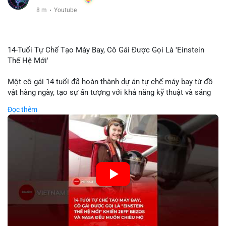
8 m
·
Youtube
14-Tuổi Tự Chế Tạo Máy Bay, Cô Gái Được Gọi Là 'Einstein
Thế Hệ Mới'
Một cô gái 14 tuổi đã hoàn thành dự án tự chế máy bay từ đồ
vật hàng ngày, tạo sự ấn tượng với khả năng kỹ thuật và sáng
tạo. Video do kênh KIEN THUC KINH TE đăng tải ghi lại quá
Đọc thêm
trình cô girl thiết kế, sản xuất và thử nghiệm máy bay, được
nhiều người so sánh với trí tuệ của Einstein. Thành tựu này
không chỉ thể hiện khả năng học tập nhanh chóng mà còn thể
hiện tiềm năng của thế hệ trẻ trong lĩnh vực công nghệ. Mặc dù
chưa liên quan trực tiếp đến tài chính hoặc crypto, sự phát
triển của công nghệ mới thường tạo cơ hội đầu tư hoặc ứng
dụng trong các lĩnh vực số hóa.
🎥 Xem video trực tiếp tại:
Nguồn: KIEN THUC KINH TE