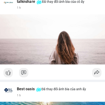
talknshare
Đã thay đổi ảnh bìa của cô ấy
1 h
Best oasis
Đã thay đổi ảnh bìa của anh ấy
1 h