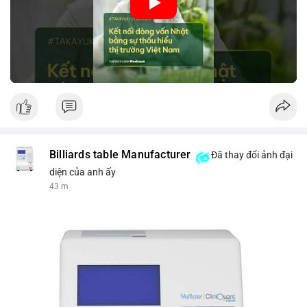
nhập khẩu từ Nhật Bản. Bài cũng nhấn mạnh vai trò của thông
tin thị trường chính xác trong việc giảm rủi ro khi kết nối các
thị trường khác nhau.
🎥 Xem video trực tiếp tại:
Nguồn: VIETSUCCESS
Billiards table Manufacturer
Đã thay đổi ảnh đại
diện của anh ấy
43 m