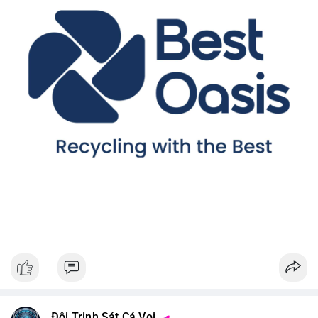
Đội Trinh Sát Cá Voi