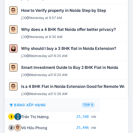
How to Verify property in Noida Step by Step
0
Yesterday at 6:57 AM
Why does a 4 BHK flat Noida offer better privacy?
0
Yesterday at 6:30 AM
Why should I buy a 3 BHK flat in Noida Extension?
0
Wednesday a31 6:25 AM
Smart Investment Guide to Buy 2 BHK Flat in Noida
0
Wednesday a31 6:20 AM
Is a 4 BHK Flat in Noida Extension Good for Remote Work?
0
Wednesday a31 5:26 AM
BẢNG XẾP HẠNG
TOP 5
Trần Thị Hương
25,548
1
VNĐ
Võ Hữu Phong
25,446
2
VNĐ