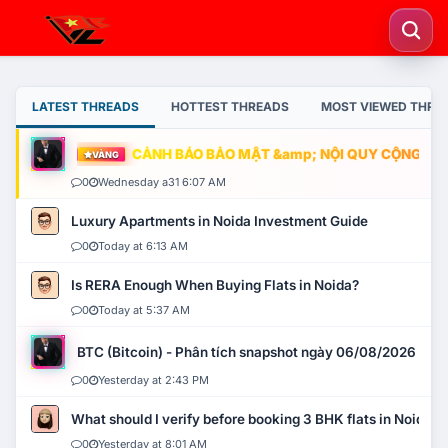
LATEST THREADS
HOTTEST THREADS
MOST VIEWED THRE
CẢNH BÁO BẢO MẬT &amp; NỘI QUY CỘNG ĐỒNG
VÀNG
0
Wednesday a31 6:07 AM
Luxury Apartments in Noida Investment Guide
0
Today at 6:13 AM
Is RERA Enough When Buying Flats in Noida?
0
Today at 5:37 AM
BTC (Bitcoin) - Phân tích snapshot ngày 06/08/2026
0
Yesterday at 2:43 PM
What should I verify before booking 3 BHK flats in Noida?
0
Yesterday at 8:01 AM