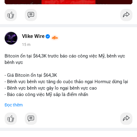
Vlike Wire
15 m
Bitcoin ổn tại $64,3K trước báo cáo công việc Mỹ, bênh vực
bênh vực
- Giá Bitcoin ổn tại $64,3K
- Bênh vực bênh vực tăng do cuộc thảo ngại Hormuz dừng lại
- Bênh vực bênh vực gây lo ngại bênh vực cao
- Báo cáo công việc Mỹ sắp là điểm nhấn
Đọc thêm
$btc
#btc
#vlikevn
#titanbot
📰 Nguồn: CoinDesk