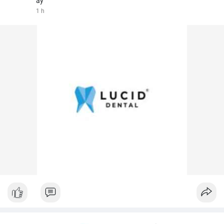
ấy
1 h