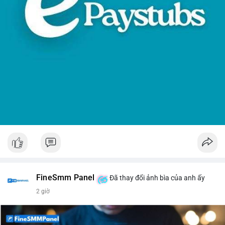
như WLFI, SKYAI, HEI.
• Thông báo Binance: Hỗ trợ cổ tức Apple/IBM qua bStocks;
Tổ chức giải đấu MMT Trading Tournament; Tiếp tục chiến
dịch Airdrop USD1.
💡 NHẬN ĐỊNH & KHUYẾN NGHỊ
• Nhận định: Thị trường đang trong giai đoạn tích lũy đi ngang
với tâm lý lo ngại về các rào cản pháp lý tại Mỹ.
• Khuyến nghị: Cẩn trọng với các lệnh Long khi tâm lý Fear
đang cao; theo dõi sát tiến độ của Clarity Act và dòng tiền từ
các quỹ ETF.
📊 Nguồn: Radar Tâm Lý Thị Trường
FineSmm Panel
Đã thay đổi ảnh bìa của anh ấy
2 giờ