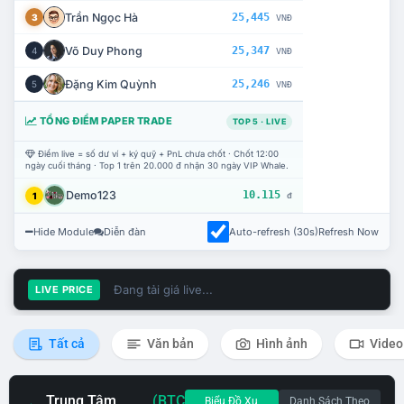
Trần Ngọc Hà
25,445
3
VNĐ
Võ Duy Phong
25,347
4
VNĐ
Đặng Kim Quỳnh
25,246
5
VNĐ
TỔNG ĐIỂM PAPER TRADE
TOP 5 · LIVE
Điểm live = số dư ví + ký quỹ + PnL chưa chốt · Chốt 12:00
ngày cuối tháng · Top 1 trên 20.000 đ nhận 30 ngày VIP Whale.
Demo123
10.115
1
đ
Hide Module
Diễn đàn
Auto-refresh (30s)
Refresh Now
Đang tải giá live...
LIVE PRICE
Tất cả
Văn bản
Hình ảnh
Video
Trung Tâm
(BTC
Biểu Đồ Xu
Danh Sách Theo