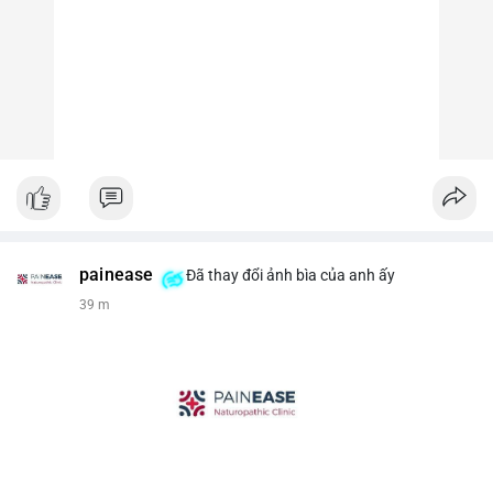
painease
Đã thay đổi ảnh bìa của anh ấy
39 m