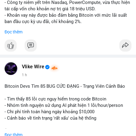
- Công ty niêm yết trên Nasdaq, PowerCompute, vừa thực hiện
tái cấp vốn cho khoản nợ trị giá 18 triệu USD.
- Khoản vay này được bảo đảm bằng Bitcoin với mức lãi suất
ban đầu cực kỳ ưu đãi, chỉ khoảng 2%.
- Động thái này cho thấy xu hướng các doanh nghiệp niêm yết
Đọc thêm
ngày càng tin tưởng sử dụng BTC làm tài sản thế chấp để tối
ưu hóa chi phí tài chính.
#binancesquare
#cryptonews
#btc
#powercompute
#blockchainfinance
Vlike Wire
$btc
1 h
#vlikevn
#titanbot
Bitcoin Devs Tìm 85 BUG CỨC ĐẠNG - Trạng Viên Cảnh Báo
📰 Nguồn: Cointelegraph
- Tìm thấy 85 lỗi cực nguy hiểm trong code Bitcoin
- Nhóm tình nguyện sử dụng AI phát hiện 1 lỗi/hour/person
- Chi phí tính toán hàng ngày khoảng $10,000
- Cảnh báo về tình trạng 'rất xấu' của hệ thống
$btc
#btc
Đọc thêm