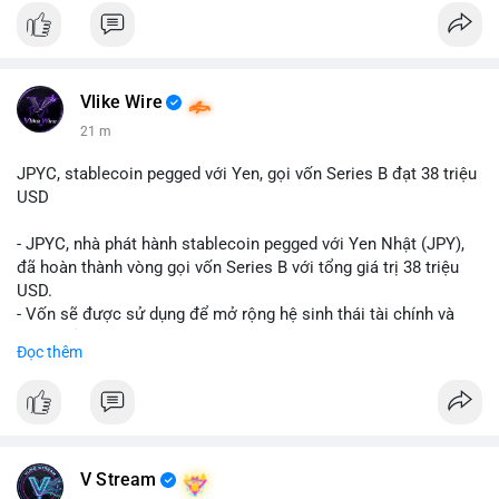
Vlike Wire
21 m
JPYC, stablecoin pegged với Yen, gọi vốn Series B đạt 38 triệu
USD
- JPYC, nhà phát hành stablecoin pegged với Yen Nhật (JPY),
đã hoàn thành vòng gọi vốn Series B với tổng giá trị 38 triệu
USD.
- Vốn sẽ được sử dụng để mở rộng hệ sinh thái tài chính và
Web3 của JPYC.
Đọc thêm
- Mục tiêu là tăng tốc độ przyjęcie của token yen-pegged JPYC
trên toàn cầu.
- Đây là bước tiến quan trọng trong việc phát triển stablecoin
liên quan đến tiền tệ fiat châu Á trong ngành Web3.
#binancesquare
#cryptonews
#jpyc
#stablecoin
#web3
#defi
V Stream