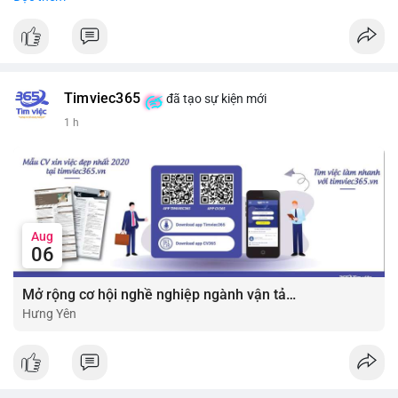
#vlikevn
#titanbot
📰 Nguồn: CoinDesk
Timviec365
đã tạo sự kiện mới
1 h
Aug
06
Mở rộng cơ hội nghề nghiệp ngành vận tải - lái xe với mức lương bứt phá ?
Hưng Yên