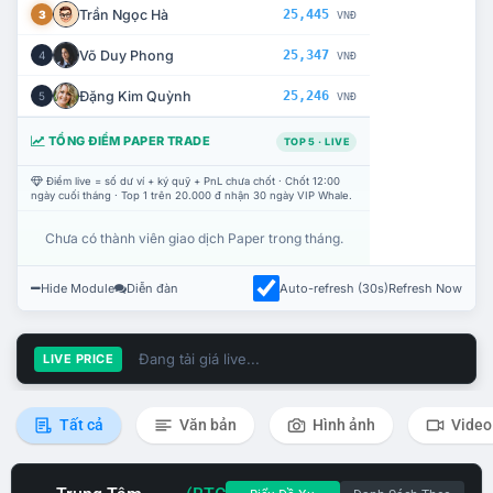
Trần Ngọc Hà
25,445
3
VNĐ
Võ Duy Phong
25,347
4
VNĐ
Đặng Kim Quỳnh
25,246
5
VNĐ
TỔNG ĐIỂM PAPER TRADE
TOP 5 · LIVE
Điểm live = số dư ví + ký quỹ + PnL chưa chốt · Chốt 12:00
ngày cuối tháng · Top 1 trên 20.000 đ nhận 30 ngày VIP Whale.
Chưa có thành viên giao dịch Paper trong tháng.
Hide Module
Diễn đàn
Auto-refresh (30s)
Refresh Now
Đang tải giá live...
LIVE PRICE
Tất cả
Văn bản
Hình ảnh
Video