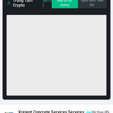
Trung Tâm
(BTC
Biểu Đồ Xu
Danh Sách Theo
Crypto
)
Hướng
Dõi
Xcelent Concrete Services Services
Đã thay đổi