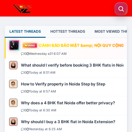
LATEST THREADS
HOTTEST THREADS
MOST VIEWED THRE
CẢNH BÁO BẢO MẬT &amp; NỘI QUY CỘNG ĐỒNG
VÀNG
0
Wednesday a31 6:07 AM
What should I verify before booking 3 BHK flats in Noida?
0
Today at 8:01 AM
How to Verify property in Noida Step by Step
0
Today at 6:57 AM
Why does a 4 BHK flat Noida offer better privacy?
0
Today at 6:30 AM
Why should I buy a 3 BHK flat in Noida Extension?
0
Yesterday at 6:25 AM