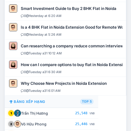
Smart Investment Guide to Buy 2 BHK Flat in Noida
0
Yesterday at 6:20 AM
Is a 4 BHK Flat in Noida Extension Good for Remote Work?
0
Yesterday at 5:26 AM
Can researching a company reduce common interview mi
0
Tuesday a31 10:12 AM
How can I compare options to buy flat in Noida Extension?
0
Tuesday a31 6:30 AM
Why Choose New Projects in Noida Extension
0
Tuesday a31 6:01 AM
BẢNG XẾP HẠNG
TOP 5
Trần Thị Hương
25,548
1
VNĐ
Võ Hữu Phong
25,446
2
VNĐ