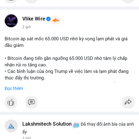
Vlike Wire
2 giờ
Bitcoin áp sát mốc 65.000 USD nhờ kỳ vọng lạm phát và giá
dầu giảm
• Bitcoin đang tiến gần ngưỡng 65.000 USD nhờ tâm lý chấp
nhận rủi ro tăng cao.
• Các bình luận của ông Trump về việc làm và lạm phát đang
thúc đẩy thị trường.
• Giá dầu giảm và các thỏa thuận địa chính trị đang hỗ trợ đà
Đọc thêm
tăng của tài sản rủi ro.
• Hướng đi tiếp theo của BTC phụ thuộc vào việc lợi suất trái
phiếu kho bạc và chỉ số USD có giảm hay không.
#bitcoin
#btc
#cryptonews
#macro
#binancesquare
Lakshmitech Solution
Đã thay đổi ảnh bìa của anh
$btc
ấy
2 giờ