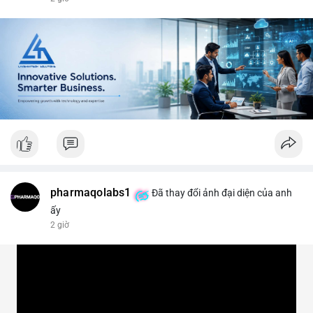
#vlikevn
#titanbot
📰 Nguồn: CoinDesk
pharmaqolabs1
Đã thay đổi ảnh đại diện của anh
ấy
2 giờ