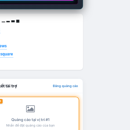
g ▁ ▂ ▃ ▄
t
news
esquare
ết tài trợ
Đăng quảng cáo
1
Quảng cáo tại vị trí #1
Nhấn để đặt quảng cáo của bạn