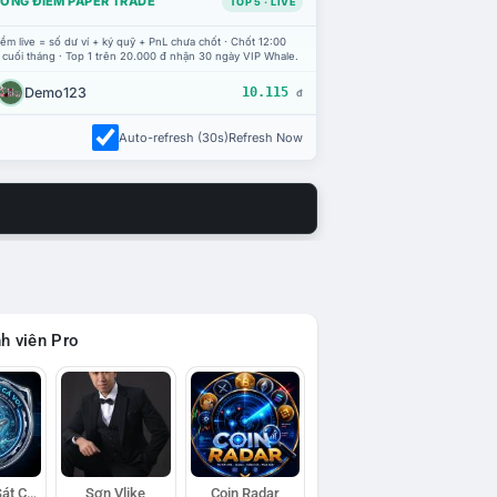
ỔNG ĐIỂM PAPER TRADE
TOP 5 · LIVE
ểm live = số dư ví + ký quỹ + PnL chưa chốt · Chốt 12:00
 cuối tháng · Top 1 trên 20.000 đ nhận 30 ngày VIP Whale.
Demo123
10.115
đ
Auto-refresh (30s)
Refresh Now
h viên Pro
Đội Trinh Sát Cá Voi
Sơn Vlike
Coin Radar