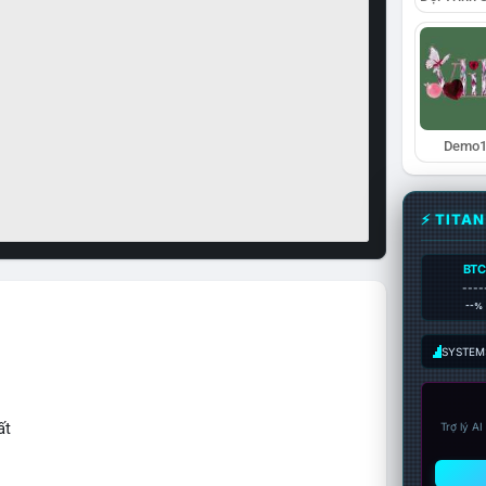
Demo1
⚡ TITA
BTC
----
--%
SYSTEM:
ất
Trợ lý A