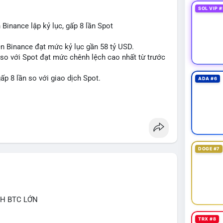
SOL VIP #
 Binance lập kỷ lục, gấp 8 lần Spot
rên Binance đạt mức kỷ lục gần 58 tỷ USD.
s so với Spot đạt mức chênh lệch cao nhất từ trước
ấp 8 lần so với giao dịch Spot.
ADA #6
tures
DOGE #7
CH BTC LỚN
TRX #8