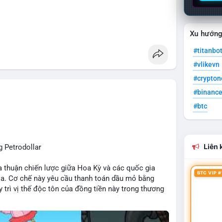
Xu hướn
#titanbo
#vlikevn
#crypto
#binanc
#btc
Liên k
 Petrodollar
ỏa thuận chiến lược giữa Hoa Kỳ và các quốc gia
BTC VIP #
ia. Cơ chế này yêu cầu thanh toán dầu mỏ bằng
 trì vị thế độc tôn của đồng tiền này trong thương
r đóng vai trò then chốt trong việc củng cố sức
p đến dòng vốn toàn cầu.