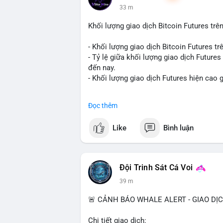
33 m
Khối lượng giao dịch Bitcoin Futures trên
- Khối lượng giao dịch Bitcoin Futures t
- Tỷ lệ giữa khối lượng giao dịch Future
đến nay.
- Khối lượng giao dịch Futures hiện cao g
#binance
#btc
#cryptonews
#bitcoin
#fu
Đọc thêm
$btc
Like
Bình luận
#vlikevn
#titanbot
📰 Nguồn: Cointelegraph
Đội Trinh Sát Cá Voi
39 m
🚨 CẢNH BÁO WHALE ALERT - GIAO DỊ
Chi tiết giao dịch: