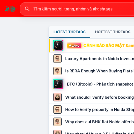
LATEST THREADS
HOTTEST THREADS
CẢNH BÁO BẢO MẬT &amp
VÀNG
Luxury Apartments in Noida Invest
Is RERA Enough When Buying Flats 
BTC (Bitcoin) - Phân tích snapsho
What should I verify before booking
How to Verify property in Noida Ste
Why does a 4 BHK flat Noida offer b