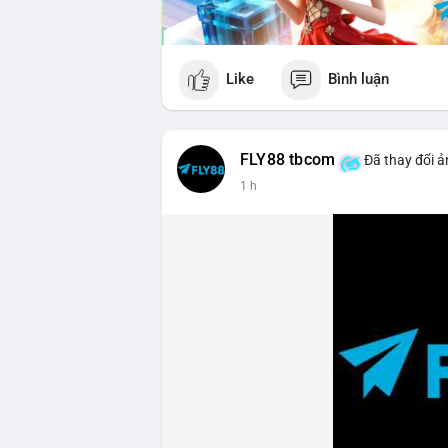
Like
Bình luận
FLY88 tbcom
Đã thay đổi ả
1 h