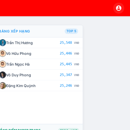
BẢNG XẾP HẠNG
TOP 5
Trần Thị Hương
25,548
VNĐ
À CHẾ TÀI XỬ LÝ VI PHẠM
Võ Hữu Phong
25,446
VNĐ
Trần Ngọc Hà
25,445
VNĐ
Võ Duy Phong
25,347
VNĐ
Đặng Kim Quỳnh
25,246
VNĐ