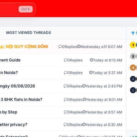
Ctrl K
MOST VIEWED THREADS
1
; NỘI QUY CỘNG ĐỒNG VLIKE.VN: HỆ THỐNG GIÁM SÁT TỰ ĐỘNG V
0
Replies
Wednesday a31 6:07 AM
2
ment Guide
0
Replies
Today at 6:13 AM
3
in Noida?
0
Replies
Today at 5:37 AM
4
t ngày 06/08/2026
0
Replies
Yesterday at 2:43 PM
5
 3 BHK flats in Noida?
0
Replies
Yesterday at 8:01 AM
p by Step
0
Replies
Yesterday at 6:57 AM
etter privacy?
0
Replies
Yesterday at 6:30 AM