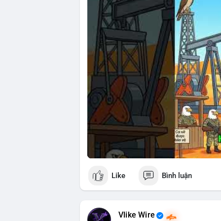
🎥 Xem video trực tiếp tại:
Nguồn: Cú Thông Thái
Like
Bình luận
Vlike Wire