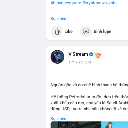
#binancesquare
#cryptonews
#btc
$btc
Đọc thêm
#vlikevn
#titanbot
Like
Bình luận
📰 Nguồn: CoinDesk
V Stream
1 m
·
Youtube
Nguồn gốc và cơ chế hình thành hệ thống
Hệ thống Petrodollar ra đời dựa trên th
xuất khẩu dầu mỏ, chủ yếu là Saudi Arab
đồng USD, tạo ra nhu cầu khổng lồ và duy
mại quốc tế. Sự thống trị của Petrodolla
Đọc thêm
mạnh tài chính Mỹ và ảnh hưởng trực tiế