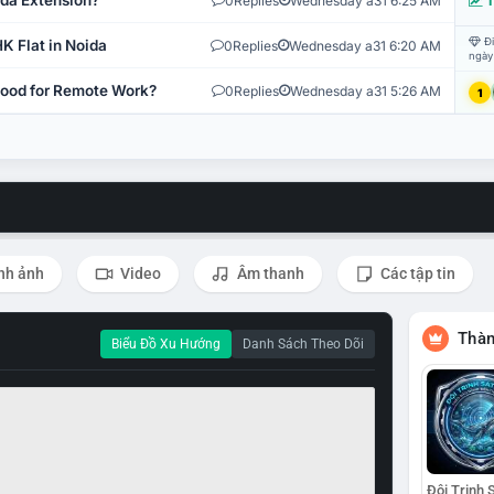
ida Extension?
0
Replies
Wednesday a31 6:25 AM
T
Đi
K Flat in Noida
0
Replies
Wednesday a31 6:20 AM
ngày
 Good for Remote Work?
0
Replies
Wednesday a31 5:26 AM
1
nh ảnh
Video
Âm thanh
Các tập tin
Thàn
Biểu Đồ Xu Hướng
Danh Sách Theo Dõi