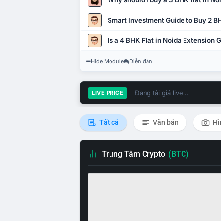
Why should I buy a 3 BHK flat in No
Smart Investment Guide to Buy 2 BH
Is a 4 BHK Flat in Noida Extension
Hide Module
Diễn đàn
Đang tải giá live...
LIVE PRICE
Tất cả
Văn bản
Hì
Trung Tâm Crypto
(BTC)