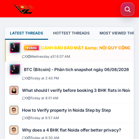
LATEST THREADS
HOTTEST THREADS
MOST VIEWED THRE
CẢNH BÁO BẢO MẬT &amp; NỘI QUY CỘNG ĐỒNG
VÀNG
0
Wednesday a31 6:07 AM
BTC (Bitcoin) - Phân tích snapshot ngày 06/08/2026
0
Today at 2:43 PM
What should I verify before booking 3 BHK flats in Noida?
0
Today at 8:01 AM
How to Verify property in Noida Step by Step
0
Today at 6:57 AM
Why does a 4 BHK flat Noida offer better privacy?
0
Today at 6:30 AM