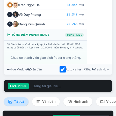
Trần Ngọc Hà
25,445
3
VNĐ
Võ Duy Phong
25,347
4
VNĐ
Đặng Kim Quỳnh
25,246
5
VNĐ
TỔNG ĐIỂM PAPER TRADE
TOP 5 · LIVE
Điểm live = số dư ví + ký quỹ + PnL chưa chốt · Chốt 12:00
ngày cuối tháng · Top 1 trên 20.000 đ nhận 30 ngày VIP Whale.
Chưa có thành viên giao dịch Paper trong tháng.
Hide Module
Diễn đàn
Auto-refresh (30s)
Refresh Now
Đang tải giá live...
LIVE PRICE
Tất cả
Văn bản
Hình ảnh
Video