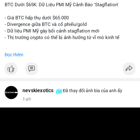
📰 Nguồn: Cointelegraph
BTC Dưới $65K: Dữ Liệu PMI Mỹ Cảnh Báo 'Stagflation'
- Giá BTC hấp thụ dưới $65.000
- Divergence giữa BTC và cổ phiếu/gold
- Dữ liệu PMI Mỹ gây bối cảnh stagflation mới
- Thị trường crypto có thể bị ảnh hưởng từ vĩ mô kinh tế
$btc
#btc
Đọc thêm
#vlikevn
#titanbot
📰 Nguồn: Cointelegraph
nevskiexotics
Đã thay đổi ảnh bìa của anh ấy
3 giờ