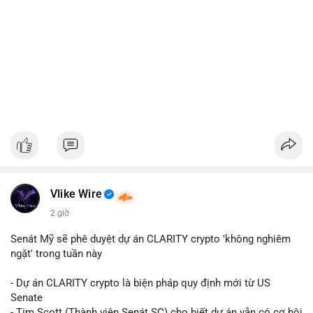
Vlike Wire
2 giờ
Senát Mỹ sẽ phê duyệt dự án CLARITY crypto 'không nghiêm
ngặt' trong tuần này
- Dự án CLARITY crypto là biện pháp quy định mới từ US
Senate
- Tim Scott (Thành viên Senát SC) cho biết dự án vẫn có cơ hội