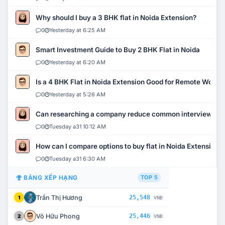
Why should I buy a 3 BHK flat in Noida Extension?
0
Yesterday at 6:25 AM
Smart Investment Guide to Buy 2 BHK Flat in Noida
0
Yesterday at 6:20 AM
Is a 4 BHK Flat in Noida Extension Good for Remote Work?
0
Yesterday at 5:26 AM
Can researching a company reduce common interview mi
0
Tuesday a31 10:12 AM
How can I compare options to buy flat in Noida Extension?
0
Tuesday a31 6:30 AM
BẢNG XẾP HẠNG
TOP 5
Trần Thị Hương
25,548
1
VNĐ
Võ Hữu Phong
25,446
2
VNĐ