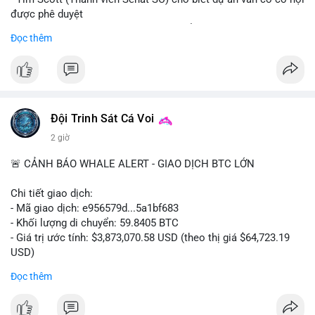
được phê duyệt
- Bài toán chính là thời gian hạn chế để đưa dự án vào lịch
Đọc thêm
trình
- Có thể ảnh hưởng đến môi trường quy định crypto tại Mỹ
$btc $eth
#vlikevn
#titanbot
Đội Trinh Sát Cá Voi
2 giờ
📰 Nguồn: Cointelegraph
🚨 CẢNH BÁO WHALE ALERT - GIAO DỊCH BTC LỚN
Chi tiết giao dịch:
- Mã giao dịch: e956579d...5a1bf683
- Khối lượng di chuyển: 59.8405 BTC
- Giá trị ước tính: $3,873,070.58 USD (theo thị giá $64,723.19
USD)
- Thời gian: 17:19:55 2026-08-06 UTC
Đọc thêm
Một khối lượng 59.84 BTC trị giá gần 3.9 triệu USD vừa được
kích hoạt di chuyển trong mempool. Với quy mô này, khả năng