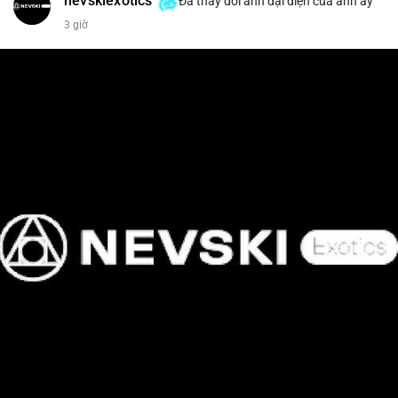
nevskiexotics
Đã thay đổi ảnh đại diện của anh ấy
3 giờ