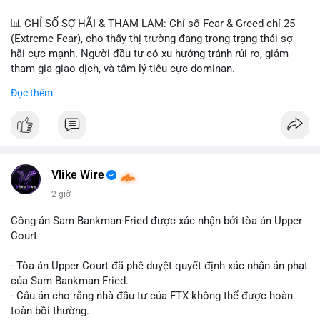
📊 CHỈ SỐ SỢ HÃI & THAM LAM: Chỉ số Fear & Greed chỉ 25
(Extreme Fear), cho thấy thị trường đang trong trạng thái sợ
hãi cực mạnh. Người đầu tư có xu hướng tránh rủi ro, giảm
tham gia giao dịch, và tâm lý tiêu cực dominan.
Đọc thêm
📈 XU HƯỚNG TÌM KIẾM & THẢO LUẬN: Coin được tìm kiếm
nhiều nhất trên CoinGecko là Cash Cat (CASHCAT), Bitcoin
(BTC), Sui (SUI), Pudgy Penguins (PENGU). Trên Google Trends
Việt Nam, từ khóa như 'con riêng', 'phạm nhật minh anh' và 'tô
lâm' được nhắc đến nhiều, có thể phản ánh sự quan tâm đến
các chủ đề không liên quan trực tiếp đến crypto.
Vlike Wire
2 giờ
💬 DÒNG CHẢY TIN TỨC & TRUYỀN THÔNG: Các bài đăng
trên Binance Square tập trung vào chiến lược trading, lệnh kẹp,
Công án Sam Bankman-Fried được xác nhận bởi tòa án Upper
và cập nhật về sự kiện như 'Lãi lỗ chưa ghi nhận'. Trên
Court
Telegram, tin tức nổi bật bao gồm việc Tether mở rộng vào
Saudi Arabia và báo cáo về Bitcoin miners chuyển hướng AI.
- Tòa án Upper Court đã phê duyệt quyết định xác nhận án phạt
Các tin tức quốc tế cũng nhấn mạnh sự động chảy của thị
của Sam Bankman-Fried.
trường.
- Câu án cho rằng nhà đầu tư của FTX không thể được hoàn
toàn bồi thường.