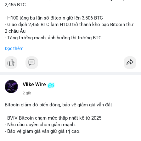
2,455 BTC
- H100 tăng ba lần số Bitcoin giữ lên 3,506 BTC
- Giao dịch 2,455 BTC làm H100 trở thành kho bạc Bitcoin thứ
2 châu Âu
- Tăng trưởng mạnh, ảnh hưởng thị trường BTC
Đọc thêm
#binancesquare
#cryptonews
#btc
$btc
#vlikevn
#titanbot
Vlike Wire
📰 Nguồn: Cointelegraph
2 giờ
Bitcoin giảm độ biến động, bảo vệ giảm giá vẫn đắt
- BVIV Bitcoin chạm mức thấp nhất kể từ 2025.
- Nhu cầu quyền chọn giảm mạnh.
- Bảo vệ giảm giá vẫn giữ giá trị cao.