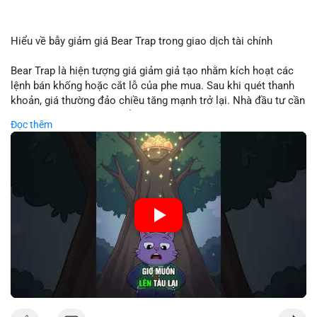
Hiểu về bẫy giảm giá Bear Trap trong giao dịch tài chính
Bear Trap là hiện tượng giá giảm giả tạo nhằm kích hoạt các
lệnh bán khống hoặc cắt lỗ của phe mua. Sau khi quét thanh
khoản, giá thường đảo chiều tăng mạnh trở lại. Nhà đầu tư cần
nhận diện mô hình này để tránh bị thao túng tâm lý và tối ưu
Đọc thêm
hóa điểm vào lệnh.
🎥 Xem video trực tiếp tại:
Nguồn: Cú Thông Thái