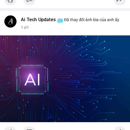
#vlikevn
#titanbot
📰 Nguồn: CoinDesk
Ai Tech Updates
Đã thay đổi ảnh bìa của anh ấy
3 giờ