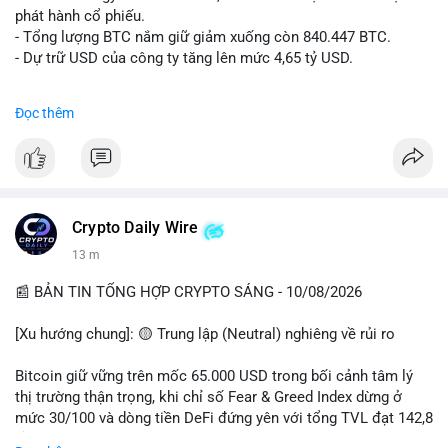
ngang.
phát hành cổ phiếu.
• Tin tức quốc tế: Hedge funds trên CME chuyển sang vị thế
- Tổng lượng BTC nắm giữ giảm xuống còn 840.447 BTC.
Long Bitcoin; Standard Chartered dự báo LINK đạt 200 USD
- Dự trữ USD của công ty tăng lên mức 4,65 tỷ USD.
vào năm 2030; MicroStrategy bán 1,690 BTC.
• Binance Announcements: Binance delist BTTC & POWR vào
#microstrategy
#btc
#cryptonews
#binancesquare
Đọc thêm
14/08; ra mắt các chiến dịch airdrop và cuộc thi trading.
$btc
💡 NHẬN ĐỊNH & KHUYẾN NGHỊ
• Nhận định: Thị trường đang trong giai đoạn tích lũy đi ngang
#vlikevn
#titanbot
(sideways) với tâm lý sợ hãi chiếm ưu thế. Sự dịch chuyển của
các quỹ phòng hộ sang vị thế Long là tín hiệu tích cực ngầm,
📰 Nguồn: CoinDesk
Crypto Daily Wire
nhưng biến động ngắn hạn vẫn cao.
13 m
• Khuyến nghị: Cẩn trọng với các lệnh Long/Short khi Bitcoin
chưa thoát khỏi vùng giá hiện tại. Theo dõi sát các tin tức về
📰 BẢN TIN TỔNG HỢP CRYPTO SÁNG - 10/08/2026
lạm phát (CPI) và động thái của các quỹ lớn.
[Xu hướng chung]: 🟡 Trung lập (Neutral) nghiêng về rủi ro
📊 Nguồn: Radar Tâm Lý Thị Trường
Bitcoin giữ vững trên mốc 65.000 USD trong bối cảnh tâm lý
thị trường thận trọng, khi chỉ số Fear & Greed Index dừng ở
mức 30/100 và dòng tiền DeFi đứng yên với tổng TVL đạt 142,8
tỷ USD.