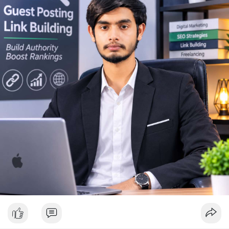
Lời khuyên ngắn gọn cho nhà đầu tư nhỏ lẻ: Theo dõi sát biến
động thanh khoản trên các sàn lớn trong 24-48 giờ tới. Không
nên FOMO hoặc hoảng loạn bán tháo khi thấy lệnh chuyển lớn.
Hãy đặt lệnh dừng lỗ hợp lý và chờ xác nhận xu hướng rõ ràng
trước khi vào lệnh mới.
#10btc
#650kusd
#chotloinganhan
#tichluydaihan
#btcmempool