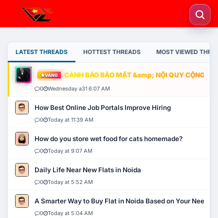
LATEST THREADS
HOTTEST THREADS
MOST VIEWED THRE
CẢNH BÁO BẢO MẬT &amp; NỘI QUY CỘNG ĐỒNG
VÀNG
0
Wednesday a31 6:07 AM
How Best Online Job Portals Improve Hiring
0
Today at 11:39 AM
How do you store wet food for cats homemade?
0
Today at 9:07 AM
Daily Life Near New Flats in Noida
0
Today at 5:52 AM
A Smarter Way to Buy Flat in Noida Based on Your Needs
0
Today at 5:04 AM