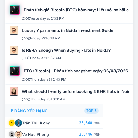
Phân tích giá Bitcoin (BTC) hôm nay: Liệu nỗi sợ hãi có mở 
0
Yesterday at 2:33 PM
Luxury Apartments in Noida Investment Guide
0
Friday a31 6:13 AM
Is RERA Enough When Buying Flats in Noida?
0
Friday a31 5:37 AM
BTC (Bitcoin) - Phân tích snapshot ngày 06/08/2026
0
Thursday a31 2:43 PM
What should I verify before booking 3 BHK flats in Noida?
0
Thursday a31 8:01 AM
BẢNG XẾP HẠNG
TOP 5
Trần Thị Hương
25,548
1
VNĐ
Võ Hữu Phong
25,446
2
VNĐ