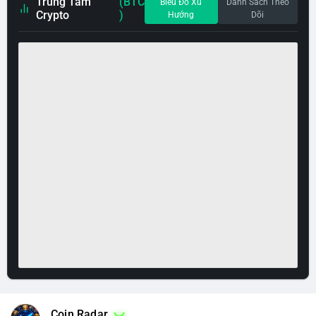
Trung Tâm
(BTC
Biểu Đồ Xu
Danh Sách Theo
Crypto
)
Hướng
Dõi
Coin Radar