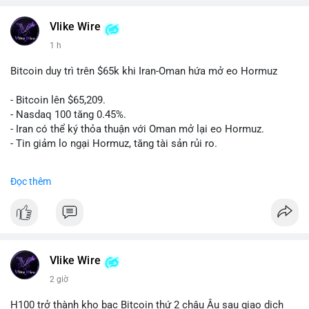
Vlike Wire
1 h
Bitcoin duy trì trên $65k khi Iran-Oman hứa mở eo Hormuz
- Bitcoin lên $65,209.
- Nasdaq 100 tăng 0.45%.
- Iran có thể ký thỏa thuận với Oman mở lại eo Hormuz.
- Tin giảm lo ngại Hormuz, tăng tài sản rủi ro.
#binancesquare
#cryptonews
#btc
Đọc thêm
$btc
#vlikevn
#titanbot
📰 Nguồn: CoinDesk
Vlike Wire
2 giờ
H100 trở thành kho bạc Bitcoin thứ 2 châu Âu sau giao dịch