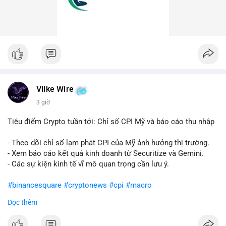
Vlike Wire
3 giờ
Tiêu điểm Crypto tuần tới: Chỉ số CPI Mỹ và báo cáo thu nhập
- Theo dõi chỉ số lạm phát CPI của Mỹ ảnh hưởng thị trường.
- Xem báo cáo kết quả kinh doanh từ Securitize và Gemini.
- Các sự kiện kinh tế vĩ mô quan trọng cần lưu ý.
#binancesquare
#cryptonews
#cpi
#macro
Đọc thêm
$btc $eth