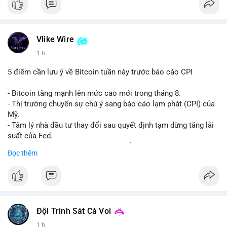
Vlike Wire
1 h
5 điểm cần lưu ý về Bitcoin tuần này trước báo cáo CPI
- Bitcoin tăng mạnh lên mức cao mới trong tháng 8.
- Thị trường chuyển sự chú ý sang báo cáo lạm phát (CPI) của
Mỹ.
- Tâm lý nhà đầu tư thay đổi sau quyết định tạm dừng tăng lãi
suất của Fed.
- Cần theo dõi sát sao dữ liệu CPI để dự đoán biến động tiếp
Đọc thêm
theo.
#bitcoin
#btc
#cryptonews
#binancesquare
#cpi
$btc
Đội Trinh Sát Cá Voi
#vlikevn
#titanbot
1 h