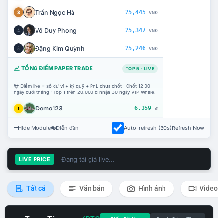
Trần Ngọc Hà
25,445
3
VNĐ
Võ Duy Phong
25,347
4
VNĐ
Đặng Kim Quỳnh
25,246
5
VNĐ
TỔNG ĐIỂM PAPER TRADE
TOP 5 · LIVE
Điểm live = số dư ví + ký quỹ + PnL chưa chốt · Chốt 12:00
ngày cuối tháng · Top 1 trên 20.000 đ nhận 30 ngày VIP Whale.
Demo123
6.359
1
đ
Hide Module
Diễn đàn
Auto-refresh (30s)
Refresh Now
Đang tải giá live...
LIVE PRICE
Tất cả
Văn bản
Hình ảnh
Video