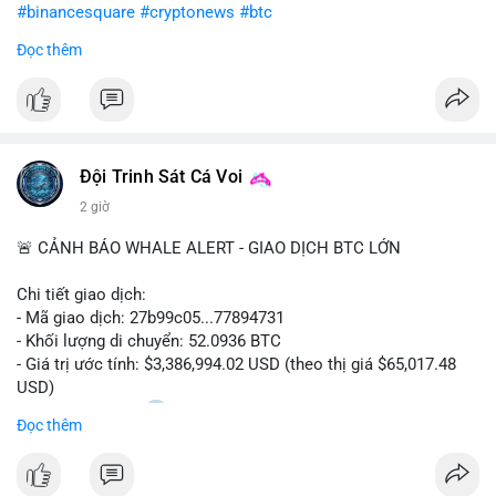
#binancesquare
#cryptonews
#btc
Đọc thêm
$btc
#vlikevn
#titanbot
📰 Nguồn: CoinDesk
Đội Trinh Sát Cá Voi
2 giờ
🚨 CẢNH BÁO WHALE ALERT - GIAO DỊCH BTC LỚN
Chi tiết giao dịch:
- Mã giao dịch: 27b99c05...77894731
- Khối lượng di chuyển: 52.0936 BTC
- Giá trị ước tính: $3,386,994.02 USD (theo thị giá $65,017.48
USD)
- Thời gian: 10:20
2 2026-08-10 UTC
Đọc thêm
Nhận định phân tích hành vi của Cá voi dựa trên giao dịch này:
Khối lượng 52.09 BTC tương đương 3.38 triệu USD được