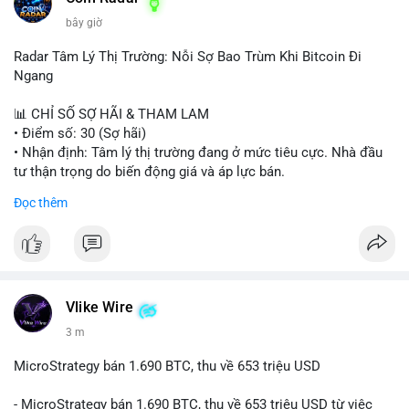
bây giờ
Radar Tâm Lý Thị Trường: Nỗi Sợ Bao Trùm Khi Bitcoin Đi
Ngang
📊 CHỈ SỐ SỢ HÃI & THAM LAM
• Điểm số: 30 (Sợ hãi)
• Nhận định: Tâm lý thị trường đang ở mức tiêu cực. Nhà đầu
tư thận trọng do biến động giá và áp lực bán.
Đọc thêm
📈 XU HƯỚNG TÌM KIẾM & THẢO LUẬN
• CoinGecko Trending: PENGU, MOW, DOS, PUMP, GRVT,
CASHCAT, TUT
• LunarCrush Trending: Ethereum, Solana, Dogecoin, Polkadot,
Chainlink
• Google Trends Việt Nam: Sông Tô Lịch, Nha khoa Tuyết
Vlike Wire
Chinh, Thống đốc, Bóng chuyền nữ, Việt Nam vs Malaysia
3 m
💬 DÒNG CHẢY TIN TỨC & TRUYỀN THÔNG
MicroStrategy bán 1.690 BTC, thu về 653 triệu USD
• Binance Square: Cộng đồng thảo luận mạnh về thua lỗ (PNL
âm), trải nghiệm coin rác, và sự nhàm chán của Bitcoin khi đi
- MicroStrategy bán 1.690 BTC, thu về 653 triệu USD từ việc