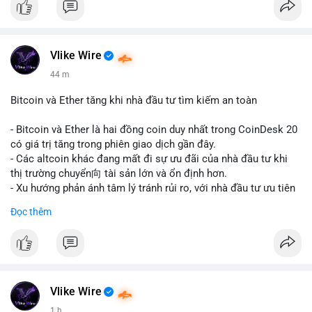
#binancesquare
#cryptonews
#usdt
#tether
#tokenization
#realestate
#saudiarabia
#blockchain
Vlike Wire
$usdt
44 m
#vlikevn
#titanbot
Bitcoin và Ether tăng khi nhà đầu tư tìm kiếm an toàn
📰 Nguồn: CoinDesk
- Bitcoin và Ether là hai đồng coin duy nhất trong CoinDesk 20
có giá trị tăng trong phiên giao dịch gần đây.
- Các altcoin khác đang mất đi sự ưu đãi của nhà đầu tư khi
thị trường chuyển向 tài sản lớn và ổn định hơn.
- Xu hướng phản ánh tâm lý tránh rủi ro, với nhà đầu tư ưu tiên
các token có vốn hóa thị trường lớn nhất.
Đọc thêm
$btc
#btc
$eth
#eth
#vlikevn
#titanbot
📰 Nguồn: CoinDesk
Vlike Wire
1 h