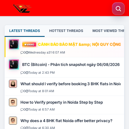
LATEST THREADS
HOTTEST THREADS
MOST VIEWED THRE
CẢNH BÁO BẢO MẬT &amp; NỘI QUY CỘNG ĐỒNG
VÀNG
0
Wednesday a31 6:07 AM
BTC (Bitcoin) - Phân tích snapshot ngày 06/08/2026
0
Today at 2:43 PM
What should I verify before booking 3 BHK flats in Noida?
0
Today at 8:01 AM
How to Verify property in Noida Step by Step
0
Today at 6:57 AM
Why does a 4 BHK flat Noida offer better privacy?
0
Today at 6:30 AM