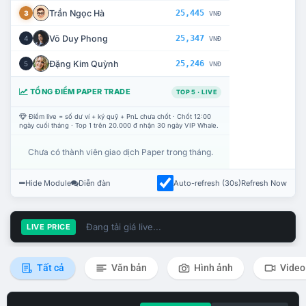
Trần Ngọc Hà
25,445
3
VNĐ
Võ Duy Phong
25,347
4
VNĐ
Đặng Kim Quỳnh
25,246
5
VNĐ
TỔNG ĐIỂM PAPER TRADE
TOP 5 · LIVE
Điểm live = số dư ví + ký quỹ + PnL chưa chốt · Chốt 12:00
ngày cuối tháng · Top 1 trên 20.000 đ nhận 30 ngày VIP Whale.
Chưa có thành viên giao dịch Paper trong tháng.
Hide Module
Diễn đàn
Auto-refresh (30s)
Refresh Now
Đang tải giá live...
LIVE PRICE
Tất cả
Văn bản
Hình ảnh
Video