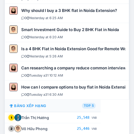
Why should I buy a 3 BHK flat in Noida Extension?
0
Yesterday at 6:25 AM
Smart Investment Guide to Buy 2 BHK Flat in Noida
0
Yesterday at 6:20 AM
Is a 4 BHK Flat in Noida Extension Good for Remote Work?
0
Yesterday at 5:26 AM
Can researching a company reduce common interview mi
0
Tuesday a31 10:12 AM
How can I compare options to buy flat in Noida Extension?
0
Tuesday a31 6:30 AM
BẢNG XẾP HẠNG
TOP 5
Trần Thị Hương
25,548
1
VNĐ
Võ Hữu Phong
25,446
2
VNĐ