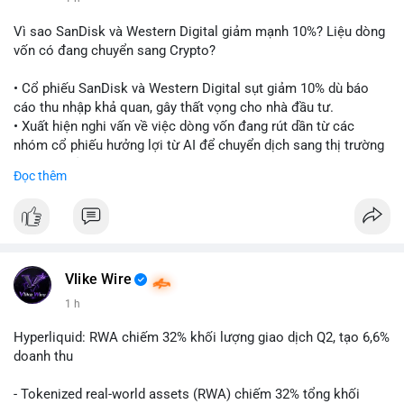
Vì sao SanDisk và Western Digital giảm mạnh 10%? Liệu dòng
vốn có đang chuyển sang Crypto?
• Cổ phiếu SanDisk và Western Digital sụt giảm 10% dù báo
cáo thu nhập khả quan, gây thất vọng cho nhà đầu tư.
• Xuất hiện nghi vấn về việc dòng vốn đang rút dần từ các
nhóm cổ phiếu hưởng lợi từ AI để chuyển dịch sang thị trường
tiền điện tử.
Đọc thêm
• Diễn biến này có thể là tín hiệu cho thấy sự luân chuyển dòng
tiền giữa các nhóm tài sản công nghệ và crypto.
#binancesquare
#cryptonews
#marketanalysis
#ai
#investing
$btc $eth
Vlike Wire
1 h
#vlikevn
#titanbot
Hyperliquid: RWA chiếm 32% khối lượng giao dịch Q2, tạo 6,6%
📰 Nguồn: CoinDesk
doanh thu
- Tokenized real-world assets (RWA) chiếm 32% tổng khối