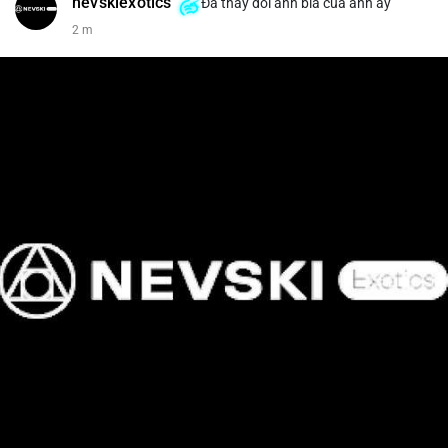
nevskiexotics
Đã thay đổi ảnh bìa của anh ấy
2 m