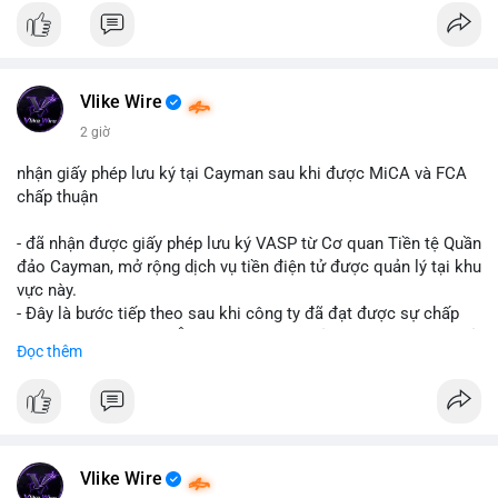
- Cập nhật nhanh các thay đổi pháp lý, rủi ro và cơ hội đầu tư
trong lĩnh vực blockchain.
#binancesquare
#cryptonews
#regulation
#europe
#us
Vlike Wire
$btc $eth
2 giờ
#vlikevn
#titanbot
nhận giấy phép lưu ký tại Cayman sau khi được MiCA và FCA
chấp thuận
📰 Nguồn: CoinDesk
- đã nhận được giấy phép lưu ký VASP từ Cơ quan Tiền tệ Quần
đảo Cayman, mở rộng dịch vụ tiền điện tử được quản lý tại khu
vực này.
- Đây là bước tiếp theo sau khi công ty đã đạt được sự chấp
thuận từ MiCA (Châu Âu) và FCA (Anh), củng cố vị thế tuân thủ
Đọc thêm
quy định toàn cầu.
- Giấy phép này cho phép cung cấp dịch vụ lưu ký tài sản số
một cách hợp pháp tại Cayman, thu hút thêm khách hàng tổ
chức.
- Động thái này phản ánh xu hướng các sàn giao dịch và nền
tảng tiền điện tử tăng cường tuân thủ pháp lý để mở rộng hoạt
Vlike Wire