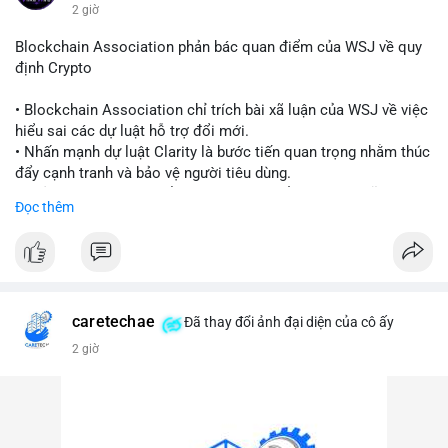
động.
2 giờ
#binancesquare
#cryptonews
#blockchain
#regulation
Blockchain Association phản bác quan điểm của WSJ về quy
#custody
định Crypto
$btc $eth
• Blockchain Association chỉ trích bài xã luận của WSJ về việc
hiểu sai các dự luật hỗ trợ đổi mới.
#vlikevn
#titanbot
• Nhấn mạnh dự luật Clarity là bước tiến quan trọng nhằm thúc
đẩy cạnh tranh và bảo vệ người tiêu dùng.
📰 Nguồn: Cointelegraph
• Phản đối các quan điểm kìm hãm sự đổi mới trong lĩnh vực
Đọc thêm
tài sản số.
#blockchain
#cryptonews
#regulation
#binancesquare
$btc $eth
caretechae
Đã thay đổi ảnh đại diện của cô ấy
#vlikevn
#titanbot
2 giờ
📰 Nguồn: CoinDesk