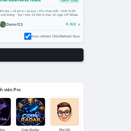
ỔNG ĐIỂM PAPER TRADE
TOP 5 · LIVE
ểm live = số dư ví + ký quỹ + PnL chưa chốt · Chốt 12:00
 cuối tháng · Top 1 trên 20.000 đ nhận 30 ngày VIP Whale.
Demo123
9.922
đ
Auto-refresh (30s)
Refresh Now
h viên Pro
ire
Coin Radar
Phí Hồ