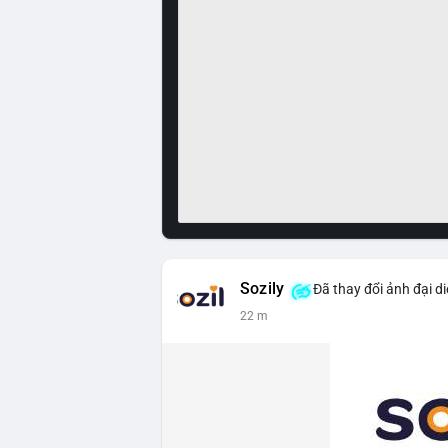
Sozily
Đã thay đổi ảnh đại d
22 m