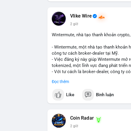
tạo áp lực giảm giá ngắn hạn. Tuy nhiên,
là động thái tích lũy dài hạn, phản ánh 
thêm các giao dịch tiếp theo từ cùng địa
Vlike Wire
2 giờ
Lời khuyên: Nhà đầu tư nhỏ lẻ nên thận 
biến giá trong 24-48 giờ tới. Nếu giá kh
Wintermute, nhà tạo thanh khoản crypto, 
bộ, ít tác động đến thị trường. Chỉ vào l
- Wintermute, một nhà tạo thanh khoản h
#317btc
#20triệuusd
#mempool
#chuyể
công tư cách broker‑dealer tại Mỹ.
- Việc đăng ký này giúp Wintermute mở 
tokenized, một lĩnh vực đang phát triển
- Với tư cách là broker‑dealer, công ty c
thanh toán cho các tài sản tokenized, đồ
Đọc thêm
- Đây là bước chiến lược nhằm tận dụng 
cố vị thế của Wintermute trong ngành tài
Like
Bình luận
#binancesquare
#cryptonews
#wintermu
#usregulation
Coin Radar
$btc $eth
2 giờ