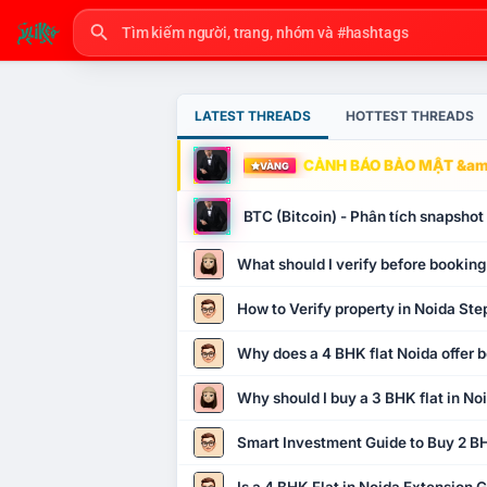
LATEST THREADS
HOTTEST THREADS
CẢNH BÁO BẢO MẬT &amp
VÀNG
BTC (Bitcoin) - Phân tích snapsho
What should I verify before booking
How to Verify property in Noida Ste
Why does a 4 BHK flat Noida offer b
Why should I buy a 3 BHK flat in No
Smart Investment Guide to Buy 2 BH