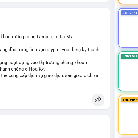
 nếu dòng tiền được chuyển sang ví lạnh, đây có thể
niềm tin vào xu hướng tăng của BTC. Cần theo dõi
 chỉ nguồn để xác định rõ ý đồ.
ETH VIP #
trọng, tránh hành động theo cảm xúc. Quan sát diễn
ông phản ứng mạnh, khả năng cao là chuyển ví nội
khai trương công ty môi giới tại Mỹ
ệnh khi có xác nhận xu hướng rõ ràng.
àng đầu trong lĩnh vực crypto, vừa đăng ký thành
nsàn
#áplựcbán
USDT VIP
rộng hoạt động vào thị trường chứng khoán
 nhanh chóng ở Hoa Kỳ.
ó thể cung cấp dịch vụ giao dịch, sàn giao dịch và
ng thời tuân thủ quy định của SEC.
cơ hội tăng trưởng của thị trường tokenized và củng
 chính kỹ thuật số.
BNB VIP 
te
#brokerdealer
#tokenizedsecurities