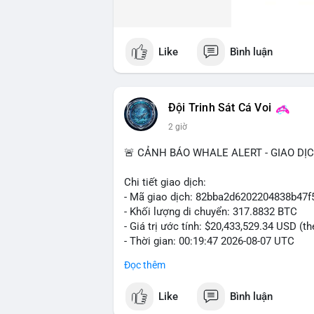
Like
Bình luận
Đội Trinh Sát Cá Voi
2 giờ
🚨 CẢNH BÁO WHALE ALERT - GIAO DỊ
Chi tiết giao dịch:
- Mã giao dịch: 82bba2d6202204838b4
- Khối lượng di chuyển: 317.8832 BTC
- Giá trị ước tính: $20,433,529.34 USD (t
- Thời gian: 00:19:47 2026-08-07 UTC
Đọc thêm
Nhận định phân tích: Giao dịch 317 BTC 
mempool cho thấy một cá voi đang thực h
Like
Bình luận
lượng này, khả năng cao là chuyển lên sà