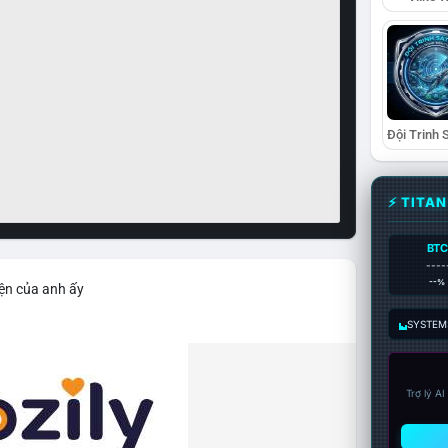
⚡ TITA
BTC
----
--%
iện của anh ấy
SYSTEM:
Trợ lý A