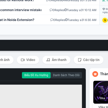
 Good for Remote Work?
0
Replies
Wednesday a31 5:26 AM
T
Đi
 common interview mistakes?
0
Replies
Tuesday a31 10:12 AM
ngày
at in Noida Extension?
0
Replies
Tuesday a31 6:30 AM
1
nh ảnh
Video
Âm thanh
Các tập tin
Thàn
Biểu Đồ Xu Hướng
Danh Sách Theo Dõi
Vlike W