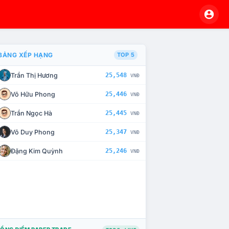
BẢNG XẾP HẠNG
TOP 5
Trần Thị Hương
25,548
VNĐ
À CHẾ TÀI XỬ LÝ VI PHẠM
Võ Hữu Phong
25,446
VNĐ
Trần Ngọc Hà
25,445
VNĐ
Võ Duy Phong
25,347
VNĐ
Đặng Kim Quỳnh
25,246
VNĐ