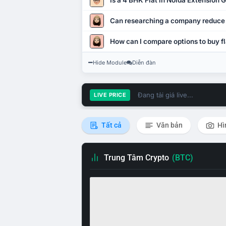
Is a 4 BHK Flat in Noida Extension
Can researching a company reduce
How can I compare options to buy fl
Hide Module
Diễn đàn
Đang tải giá live...
LIVE PRICE
Tất cả
Văn bản
Hì
Trung Tâm Crypto
(BTC)