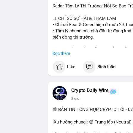
#vlikevn
#titanbot
Radar Tâm Lý Thị Trường: Nỗi Sợ Bao Tr
📰 Nguồn: Cointelegraph
📊 CHỈ SỐ SỢ HÃI & THAM LAM
• Chỉ số Fear & Greed hiện ở mức 29, thuộ
• Tâm lý chung của nhà đầu tư đang khá 
biến động thị trường.
📈 XU HƯỚNG TÌM KIẾM & THẢO LUẬN
Đọc thêm
• CoinGecko Trending: Plume (PLUME), 
(HFT), Ondo (ONDO), StonkBroker (STO
Like
Bình luận
• LunarCrush Trending: Ethereum, Solana
• Google Trends Việt Nam: Các chủ đề về
sống khác đang chiếm ưu thế.
Crypto Daily Wire
💬 DÒNG CHẢY TIN TỨC & TRUYỀN TH
2 giờ
• Tin tức pháp lý: Tòa phúc thẩm Hoa Kỳ
Bankman-Fried (FTX).
📰 BẢN TIN TỔNG HỢP CRYPTO TỐI - 07
• Tin tức vĩ mô: Cảnh báo về tình trạng s
thu nhập của người Mỹ đang chịu áp lực 
[Xu hướng chung]: 🟡 Trung lập (Neutral)
• Tin tức Binance: Binance chuẩn bị nâng 
đấu giao dịch MMT và Alpha Trading Com