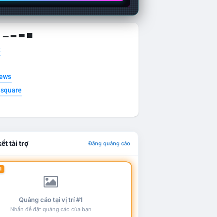
g ▁ ▂ ▃ ▄
t
news
esquare
ết tài trợ
Đăng quảng cáo
1
Quảng cáo tại vị trí #1
Nhấn để đặt quảng cáo của bạn