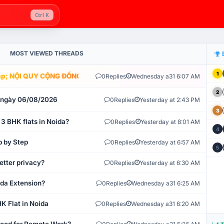
Ctrl K
MOST VIEWED THREADS
1
; NỘI QUY CỘNG ĐỒNG VLIKE.VN: HỆ THỐNG GIÁM SÁT TỰ ĐỘNG V
0
Replies
Wednesday a31 6:07 AM
2
t ngày 06/08/2026
0
Replies
Yesterday at 2:43 PM
3
 3 BHK flats in Noida?
0
Replies
Yesterday at 8:01 AM
4
p by Step
0
Replies
Yesterday at 6:57 AM
5
etter privacy?
0
Replies
Yesterday at 6:30 AM
ida Extension?
0
Replies
Wednesday a31 6:25 AM
K Flat in Noida
0
Replies
Wednesday a31 6:20 AM