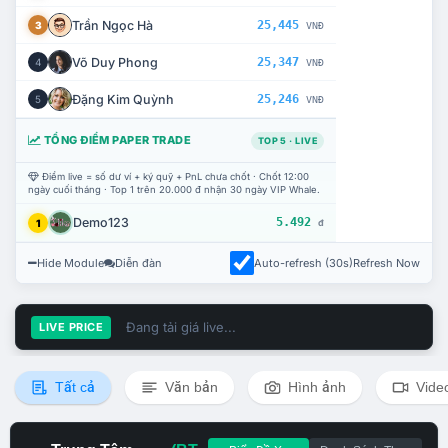
Trần Ngọc Hà
25,445
3
VNĐ
Võ Duy Phong
25,347
4
VNĐ
Đặng Kim Quỳnh
25,246
5
VNĐ
TỔNG ĐIỂM PAPER TRADE
TOP 5 · LIVE
Điểm live = số dư ví + ký quỹ + PnL chưa chốt · Chốt 12:00
ngày cuối tháng · Top 1 trên 20.000 đ nhận 30 ngày VIP Whale.
Demo123
5.492
1
đ
Hide Module
Diễn đàn
Auto-refresh (30s)
Refresh Now
Đang tải giá live...
LIVE PRICE
Tất cả
Văn bản
Hình ảnh
Vide