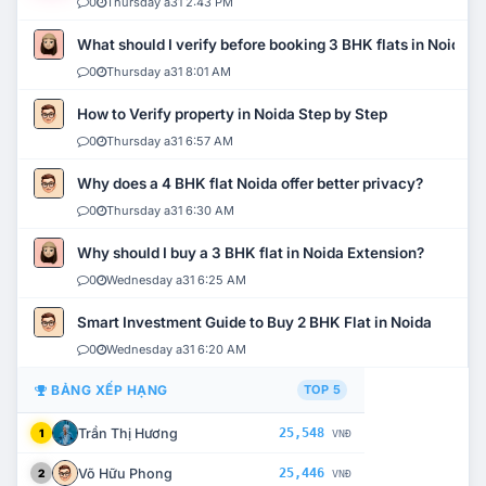
0
Thursday a31 2:43 PM
What should I verify before booking 3 BHK flats in Noida?
0
Thursday a31 8:01 AM
How to Verify property in Noida Step by Step
0
Thursday a31 6:57 AM
Why does a 4 BHK flat Noida offer better privacy?
0
Thursday a31 6:30 AM
Why should I buy a 3 BHK flat in Noida Extension?
0
Wednesday a31 6:25 AM
Smart Investment Guide to Buy 2 BHK Flat in Noida
0
Wednesday a31 6:20 AM
BẢNG XẾP HẠNG
TOP 5
Trần Thị Hương
25,548
1
VNĐ
Võ Hữu Phong
25,446
2
VNĐ