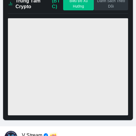
Trung Tâm
(BT
Biểu Đồ Xu
Danh Sách Theo
Crypto
C)
Hướng
Dõi
V Stream