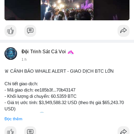
Đội Trinh Sát Cá Voi
1 h
🚨 CẢNH BÁO WHALE ALERT - GIAO DỊCH BTC LỚN
Chi tiết giao dịch:
- Mã giao dịch: ee185b3f...70b43147
- Khối lượng di chuyển: 60.5359 BTC
- Giá trị ước tính: $3,949,588.32 USD (theo thị giá $65,243.70
USD)
- Thời gian: 15:20
1 2026-08-09 UTC
Đọc thêm
Nhận định phân tích: