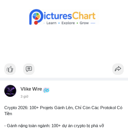
Theo dõi xác nhận giao dịch và dòng tiền tiếp theo. Nếu BTC
được chuyển đến ví sàn, hãy cân nhắc quản trị rủi ro, tránh
hành động theo cảm xúc. Nếu chuyển sang ví lạnh, đây là tín
hiệu tích cực cho xu hướng dài hạn.
#1756513btc
#vilanh
#tichluydaihan
#giaodichlon
#mempoolbtc
Vlike Wire
3 giờ
Crypto 2026: 100+ Projets Gánh Lên, Chỉ Còn Các Protokol Có
Tiền
- Gánh nặng toàn ngành: 100+ dự án crypto bị phá vỡ