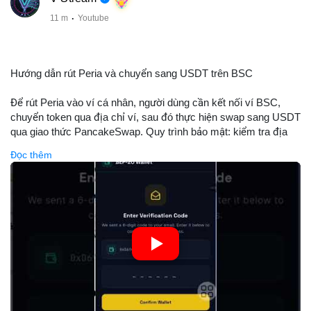
11 m
·
Youtube
Hướng dẫn rút Peria và chuyển sang USDT trên BSC
Để rút Peria vào ví cá nhân, người dùng cần kết nối ví BSC,
chuyển token qua địa chỉ ví, sau đó thực hiện swap sang USDT
qua giao thức PancakeSwap. Quy trình bảo mật: kiểm tra địa
chỉ, xác nhận giao dịch, tránh phí gas cao bằng cách chọn thời
Đọc thêm
điểm phù hợp. Khi hoàn thành, USDT lưu trữ an toàn trong ví
BSC, có thể chuyển sang các nền tảng khác hoặc bán. Hướng
dẫn chi tiết giúp người mới tránh sai lầm và tối ưu chi phí.
🎥 Xem video trực tiếp tại:
Nguồn: Đồng Tâm
#peria
#usdt