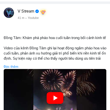
V Stream
41 m
·
Youtube
Đồng Tâm: Khám phá pháo hoa cuối tuần trong bối cảnh kinh tế
Video của kênh Đồng Tâm ghi lại hoạt động ngắm pháo hoa vào
cuối tuần, phản ánh xu hướng giải trí phổ biến khi nền kinh tế ổn
định. Sự kiện này có thể cho thấy người tiêu dùng ưu tiên trải
nghiệm hơn là đầu tư vào tài sản vật chất. Trong bối cảnh lãi
Đọc thêm
suất ổn định và thị trường crypto ổn định, hoạt động giải trí như
vậy thường tăng trưởng khi người dân có khả năng chi tiêu. Tuy
nhiên, sự ưu tiên giải trí có thể ảnh hưởng đến tỷ lệ tiết kiệm
hoặc đầu tư vào crypto nếu người tiêu dùng chuyển hướng ngân
sách.
🎥 Xem video trực tiếp tại:
Nguồn: Đồng Tâm