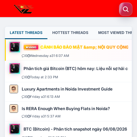
LATEST THREADS
HOTTEST THREADS
MOST VIEWED THRE
CẢNH BÁO BẢO MẬT &amp; NỘI QUY CỘNG ĐỒNG
VÀNG
0
Wednesday a31 6:07 AM
Phân tích giá Bitcoin (BTC) hôm nay: Liệu nỗi sợ hãi có mở 
0
Today at 2:33 PM
Luxury Apartments in Noida Investment Guide
0
Friday a31 6:13 AM
Is RERA Enough When Buying Flats in Noida?
0
Friday a31 5:37 AM
BTC (Bitcoin) - Phân tích snapshot ngày 06/08/2026