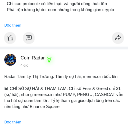
- Chỉ các protocole có tiền thực và người dùng thực tồn
- Phá trộn tương tự dot-com nhưng trong không gian crypto
$btc $eth
Đọc thêm
#vlikevn
#titanbot
📰 Nguồn: CoinDesk
Coin Radar
4 giờ
Radar Tâm Lý Thị Trường: Tâm lý sợ hãi, memecoin bốc lên
📊 CHỈ SỐ SỢ HÃI & THAM LAM: Chỉ số Fear & Greed chỉ 31
(sợ hãi), nhưng memecoin như PUMP, PENGU, CASHCAT vẫn
thu hút sự quan tâm lớn. Tỷ lệ tham gia giao dịch tăng trên các
nền tảng như Binance Square.
📈 XU HƯỚNG TÌM KIẾM & THẢO LUẬN: TUT, PUMP,
Đọc thêm
PENGU, CASHCAT, SUI, TAO xuất hiện nhiều trong tìm kiếm