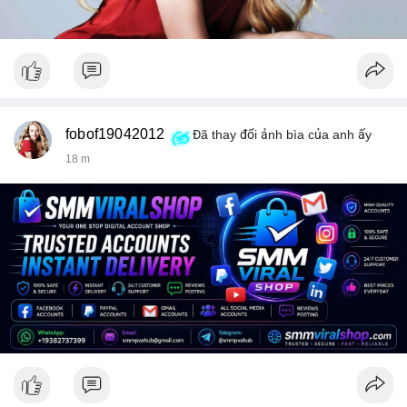
fobof19042012
Đã thay đổi ảnh bìa của anh ấy
18 m