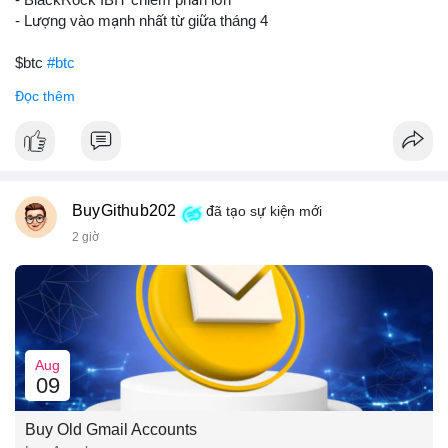
- Lượng vào mạnh nhất từ giữa tháng 4
$btc
#btc
Đọc thêm
#vlikevn
#titanbot
📰 Nguồn: CoinDesk
BuyGithub202
đã tạo sự kiện mới
2 giờ
Aug
09
Buy Old Gmail Accounts