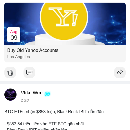
Aug
09
Buy Old Yahoo Accounts
Los Angeles
Vlike Wire
2 giờ
BTC ETFs nhận $853 triệu, BlackRock IBIT dẫn đầu
- $853.54 triệu tiền vào ETF BTC gần nhất
- BlackRock IBIT chiếm phần lớn